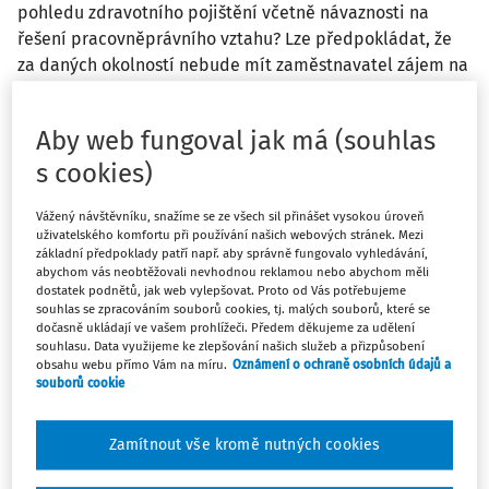
pohledu zdravotního pojištění včetně návaznosti na
řešení pracovněprávního vztahu? Lze předpokládat, že
za daných okolností nebude mít zaměstnavatel zájem na
dalším pokračování vzájemné spolupráce. Kdyby však
přece jen nechtěl pracovněprávní vztah ukončit, musel
Aby web fungoval jak má (souhlas
by z hlediska zdravotního pojištění postupovat v souladu
s cookies)
s platnou právní úpravou.
Vážený návštěvníku, snažíme se ze všech sil přinášet vysokou úroveň
Bez ohledu na riziko pracovněprávního sporu musí
uživatelského komfortu při používání našich webových stránek. Mezi
zaměstnavatel řešit v souvislosti se skončením pracovního
základní předpoklady patří např. aby správně fungovalo vyhledávání,
abychom vás neobtěžovali nevhodnou reklamou nebo abychom měli
poměru i problematiku zdravotního pojištění s těmito
dostatek podnětů, jak web vylepšovat. Proto od Vás potřebujeme
základními povinnostmi zaměstnavatele:
souhlas se zpracováním souborů cookies, tj. malých souborů, které se
dočasně ukládají ve vašem prohlížeči. Předem děkujeme za udělení
souhlasu. Data využijeme ke zlepšování našich služeb a přizpůsobení
řádně splnit oznamovací povinost, tedy odhlásit
obsahu webu přímo Vám na míru.
Oznámení o ochraně osobních údajů a
zaměstnance u zdravotní pojišťovny (bude-li u
souborů cookie
zaměstnance trvat některá ze „státních kategorií“, není
důvod oznamovat její ukončení) a
Zamítnout vše kromě nutných cookies
zabezpečit odvod pojistného podle zákona v tom
kalendářním měsíci, ve kterém pracovněprávní vztah