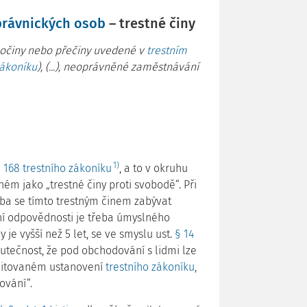
právnických osob
– trestné činy
zločiny nebo přečiny uvedené v
trestním
zákoníku
), (...), neoprávněné zaměstnávání
1)
 168 trestního zákoníku
, a to v okruhu
ém jako „trestné činy proti svobodě“. Při
eba se tímto trestným činem zabývat
tní odpovědnosti je třeba úmyslného
 je vyšší než 5 let, se ve smyslu ust.
§ 14
tečnost, že pod obchodování s lidmi lze
 citovaném ustanovení
trestního zákoníku
,
ování“.