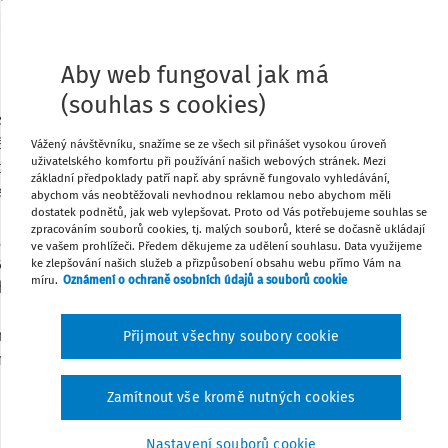
ena, by měl přinést tento článek.
Stáhnout
Aby web fungoval jak má
(souhlas s cookies)
Poznámka
isí pouze s obecnou preventivní a
rávy a následné správní činnosti orgánů
Vážený návštěvníku, snažíme se ze všech sil přinášet vysokou úroveň
uživatelského komfortu při používání našich webových stránek. Mezi
ch porušení, nýbrž má svůj přesah i do
základní předpoklady patří např. aby správně fungovalo vyhledávání,
ém rozsahu. Na jednu stranu lze hovořit o
abychom vás neobtěžovali nevhodnou reklamou nebo abychom měli
dostatek podnětů, jak web vylepšovat. Proto od Vás potřebujeme souhlas se
 to zejména ve vztahu k otroctví,
zpracováním souborů cookies, tj. malých souborů, které se dočasně ukládají
ní, přičemž v tomto směru bude předmět
ve vašem prohlížeči. Předem děkujeme za udělení souhlasu. Data využijeme
ráce v jejím nejobecnějším smyslu, když
ke zlepšování našich služeb a přizpůsobení obsahu webu přímo Vám na
míru.
Oznámení o ochraně osobních údajů a souborů cookie
chráněna každá fyzická osoba. Na druhou
čin neoprávněného zaměstnávání cizinců,
činu, bude zkoumána pouze pracovní
Přijmout všechny soubory cookie
 na území České republiky potřebují
 a povolení k pobytu.
Zamítnout vše kromě nutných cookies
Nastavení souborů cookie