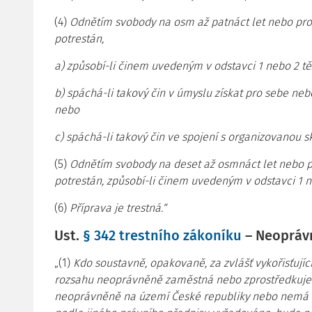
(4)
Odnětím svobody na osm až patnáct let nebo pr
potrestán,
a) způsobí-li činem uvedeným v odstavci 1 nebo 2 tě
b) spáchá-li takový čin v úmyslu získat pro sebe ne
nebo
c) spáchá-li takový čin ve spojení s organizovanou s
(5)
Odnětím svobody na deset až osmnáct let nebo 
potrestán, způsobí-li činem uvedeným v odstavci 1 n
(6)
Příprava je trestná.“
Ust.
§ 342 trestního zákoníku
– Neopráv
„(1)
Kdo soustavně, opakovaně, za zvlášť vykořisťuj
rozsahu neoprávněně zaměstná nebo zprostředkuje z
neoprávněně na území České republiky nebo nemá p