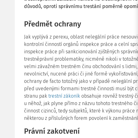
důvodů, oproti správnímu trestání poměrně opomíj
Předmět ochrany
Jak vyplývá z perexu, oblast nelegální práce nesouv
kontrolní činností orgánů inspekce práce a celní sp
inspekce práce při sankcionování zjištěných správní
trestněprávní problematiky, nicméně nikoli v totožn
velmi závažném trestném činu obchodování s lidmi, a
nevolnictví, nucené práci či jiné formě vykořisťová
ochrany de facto totožný jako v případě nelegální p
před uvedenými formami trestné činnosti musí být 
stranu pak
trestní zákoník
obsahuje rovněž trestný 
u něhož, jak plyne přímo z názvu tohoto trestného 
činnost cizinců, tedy subjektů, které k výkonu práce
některou z příslušných forem povolení k zaměstnání
Právní zakotvení