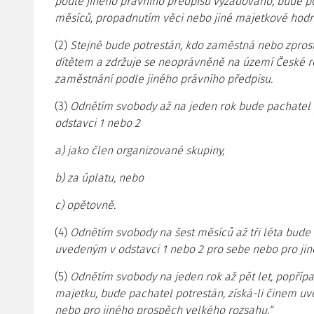
podle jiného právního předpisu vyžadováno, bude p
měsíců, propadnutím věci nebo jiné majetkové hodn
(2)
Stejně bude potrestán, kdo zaměstná nebo zprost
dítětem a zdržuje se neoprávněně na území České r
zaměstnání podle jiného právního předpisu.
(3)
Odnětím svobody až na jeden rok bude pachatel p
odstavci 1 nebo 2
a) jako člen organizované skupiny,
b) za úplatu, nebo
c) opětovně.
(4)
Odnětím svobody na šest měsíců až tři léta bude 
uvedeným v odstavci 1 nebo 2 pro sebe nebo pro ji
(5)
Odnětím svobody na jeden rok až pět let, popříp
majetku, bude pachatel potrestán, získá-li činem u
nebo pro jiného prospěch velkého rozsahu.“