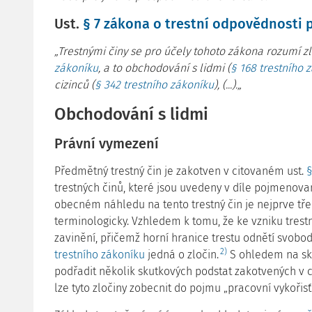
Ust.
§ 7 zákona o trestní odpovědnosti 
„Trestnými činy se pro účely tohoto zákona rozumí 
zákoníku
, a to obchodování s lidmi (
§ 168 trestního 
cizinců (
§ 342 trestního zákoníku
), (...).„
Obchodování s lidmi
Právní vymezení
Předmětný trestný čin je zakotven v citovaném ust.
§
trestných činů, které jsou uvedeny v díle pojmenovan
obecném náhledu na tento trestný čin je nejprve tř
terminologicky. Vzhledem k tomu, že ke vzniku tres
zavinění, přičemž horní hranice trestu odnětí svobody
2)
trestního zákoníku
jedná o zločin.
S ohledem na sku
podřadit několik skutkových podstat zakotvených v
lze tyto zločiny zobecnit do pojmu „pracovní vykořisť