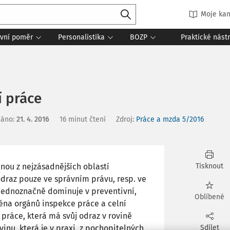
Moje kan
vní poměr
Personalistika
BOZP
Praktické nást
í práce
dáno
:
21. 4. 2016
16 minut čtení
Zdroj
:
Práce a mzda 5/2016
dnou z nejzásadnějších oblastí
Tisknout
raz pouze ve správním právu, resp. ve
 jednoznačně dominuje v preventivní,
Oblíbené
ména orgánů inspekce práce a celní
 práce, která má svůj odraz v rovině
inu, která je v praxi, z pochopitelných
Sdílet