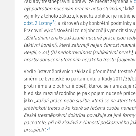
Základy trestněprávní úpravy lze hledat zejména v
č
být podroben nuceným pracím nebo službám,“
když 
výjimky z tohoto zákazu, k jejichž aplikaci je nutné 
3)
odst. 2 Listiny
, a zároveň aby konkrétní podmínky 
Pracovní vykořisťování lze nejobecněji vymezit slovy 
„Základními znaky zakázané nucené práce jsou tedy (
(aktivní konání), které zahrnují nejen činnost manuál
Belgii, § 33), (b) nedobrovolnost (subjektivní prvek),
hrozby donucení uložením nějakého trestu (objektivn
Vedle ústavněprávních základů předmětné trestné č
směrnice Evropského parlamentu a Rady 2011/36/EU 
proti němu a o ochraně obětí, kterou se nahrazuje 
hlediska mezinárodního je pak pojem nucené práce
jako
„každá práce nebo služba, která se na kterék
jakéhokoli trestu a ke které se řečená osoba nenabí
česká trestněprávní doktrína považuje za jiné formy 
pachatele, při níž získává z činnosti poškozeného j
5)
prospěch“.