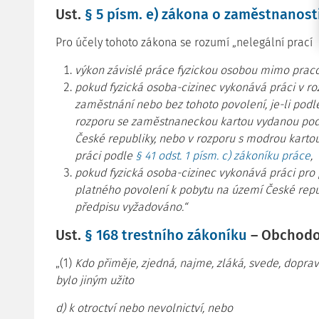
Ust.
§ 5 písm. e) zákona o zaměstnanost
Pro účely tohoto zákona se rozumí „nelegální prací
výkon závislé práce fyzickou osobou mimo prac
pokud fyzická osoba-cizinec vykonává práci v r
zaměstnání nebo bez tohoto povolení, je-li pod
rozporu se zaměstnaneckou kartou vydanou po
České republiky, nebo v rozporu s modrou kartou
práci podle
§ 41 odst. 1 písm. c) zákoníku práce
,
pokud fyzická osoba-cizinec vykonává práci pro
platného povolení k pobytu na území České repub
předpisu vyžadováno.“
Ust.
§ 168 trestního zákoníku
– Obchodov
„(1)
Kdo přiměje, zjedná, najme, zláká, svede, dopraví
bylo jiným užito
d) k otroctví nebo nevolnictví, nebo