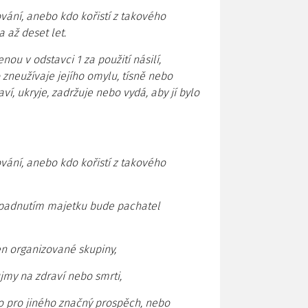
ání, anebo kdo kořistí z takového
 až deset let.
ou v odstavci 1 za použití násilí,
 zneužívaje jejího omylu, tísně nebo
aví, ukryje, zadržuje nebo vydá, aby jí bylo
ání, anebo kdo kořistí z takového
opadnutím majetku bude pachatel
en organizované skupiny,
jmy na zdraví nebo smrti,
bo pro jiného značný prospěch, nebo