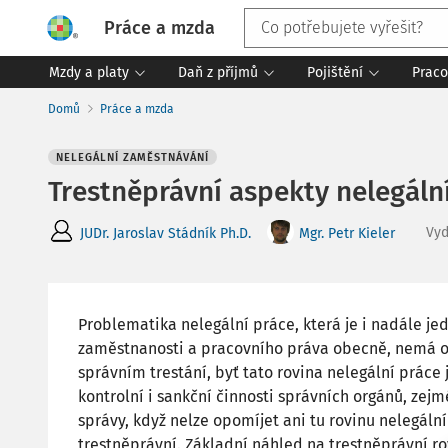
Práce a mzda
Mzdy a platy
Daň z příjmů
Pojištění
Praco
Domů
Práce a mzda
NELEGÁLNÍ ZAMĚSTNÁVÁNÍ
Trestněprávní aspekty nelegáln
Vy
JUDr. Jaroslav Stádník Ph.D.
Mgr. Petr Kieler
Problematika nelegální práce, která je i nadále je
zaměstnanosti a pracovního práva obecně, nemá od
správním trestání, byť tato rovina nelegální práce
kontrolní i sankční činnosti správních orgánů, zej
správy, když nelze opomíjet ani tu rovinu nelegální
trestněprávní. Základní náhled na trestněprávní rov