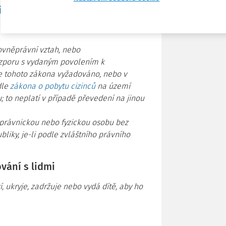
i
ovněprávní vztah, nebo
ozporu s vydaným povolením k
le tohoto zákona vyžadováno, nebo v
dle
zákona o pobytu cizinců
na území
; to neplatí v případě převedení na jinou
 právnickou nebo fyzickou osobu bez
liky, je-li podle zvláštního právního
ání s lidmi
, ukryje, zadržuje nebo vydá dítě, aby ho