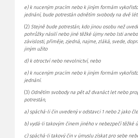
e) k nuceným pracím nebo k jiným formám vykořisťov
jednání, bude potrestán odnětím svobody na dvě léta
(2)
Stejně bude potrestán, kdo jinou osobu než uveden
pohrůžky násilí nebo jiné těžké újmy nebo lsti anebo
závislosti, přiměje, zjedná, najme, zláká, svede, dopr
jiným užito
d) k otroctví nebo nevolnictví, nebo
e) k nuceným pracím nebo k jiným formám vykořisťov
jednání.
(3)
Odnětím svobody na pět až dvanáct let nebo pr
potrestán,
a) spáchá-li čin uvedený v odstavci 1 nebo 2 jako čl
b) vydá-li takovým činem jiného v nebezpečí těžké ú
c) spáchá-li takový čin v úmyslu získat pro sebe ne