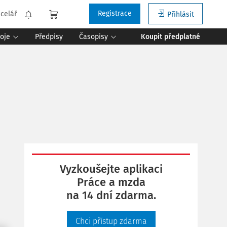
Registrace
celář
Přihlásit
roje
Předpisy
Časopisy
Koupit předplatné
Vyzkoušejte aplikaci
Práce a mzda
na 14 dní zdarma.
Chci přístup zdarma