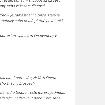
otrestán odnětím svobody až na šest
oty nebo zákazem činnosti.
ředkuje zaměstnání cizince, který je
epubliky nebo nemá platné povolení k
otrestán, spáchá-li čin uvedený v
pachatel potrestán, získá-li činem
ného značný prospěch.
adě vedle tohoto trestu též propadnutím
vedeným v odstavci 1 nebo 2 pro sebe