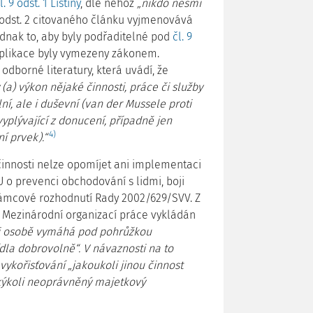
l. 9 odst. 1 Listiny
, dle něhož
„nikdo nesmí
odst. 2 citovaného článku vyjmenovává
jednak to, aby byly podřaditelné pod
čl. 9
aplikace byly vymezeny zákonem.
odborné literatury, která uvádí, že
a) výkon nějaké činnosti, práce či služby
ní, ale i duševní (van der Mussele proti
 vyplývající z donucení, případně jen
4)
í prvek).“
innosti nelze opomíjet ani implementaci
o prevenci obchodování s lidmi, boji
rámcové rozhodnutí Rady 2002/629/SVV. Z
 Mezinárodní organizací práce vykládán
oli osobě vymáhá pod pohrůžkou
dla dobrovolně“. V návaznosti na to
vykořisťování „jakoukoli jinou činnost
akýkoli neoprávněný majetkový