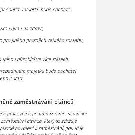
opadnutím majetku bude pachatel
žkou újmu na zdraví,
bo pro jiného prospěch velkého rozsahu,
kupinou působící ve více státech.
propadnutím majetku bude pachatel
ebo 2 smrt.
něné zaměstnávání cizinců
ících pracovních podmínek nebo ve větším
aměstnání cizince, který se zdržuje
latné povolení k zaměstnání, pokud je