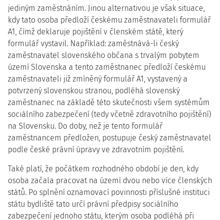
jediným zaměstnáním. Jinou alternativou je však situace,
kdy tato osoba předloží českému zaměstnavateli formulář
A1, čímž deklaruje pojištění v členském státě, který
formulář vystavil. Například: zaměstnává-li český
zaměstnavatel slovenského občana s trvalým pobytem
území Slovenska a tento zaměstnanec předloží českému
zaměstnavateli již zmíněný formulář A1, vystavený a
potvrzený slovenskou stranou, podléhá slovenský
zaměstnanec na základě této skutečnosti všem systémům
sociálního zabezpečení (tedy včetně zdravotního pojištění)
na Slovensku. Do doby, než je tento formulář
zaměstnancem předložen, postupuje český zaměstnavatel
podle české právní úpravy ve zdravotním pojištění.
Také platí, že počátkem rozhodného období je den, kdy
osoba začala pracovat na území dvou nebo více členských
států. Po splnění oznamovací povinnosti příslušné instituci
státu bydliště tato určí právní předpisy sociálního
zabezpečení jednoho státu, kterým osoba podléhá při