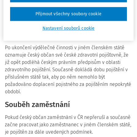
začne vykonávat výdělečnou činnost v jiném členském
státě, odhlásí se od tohoto data z českého systému
Přijmout všechny soubory cookie
zdravotního pojištění. Jestliže již výdělečnou činnost v
jiném členském státě zahájil, musí tuto skutečnost
Nastavení souborů cookie
oznámit dodatečně (a neprodleně).
Po ukončení výdělečné činnosti v jiném členském státě
oznamuje český občan své české zdravotní pojišťovně, že
již opět podléhá českým právním předpisům v oblasti
zdravotního pojištění. Současně dokládá dobu pojištění v
příslušném státě tak, aby po něm nemohlo být
požadováno doplacení pojistného za pojištěním nepokryté
období.
Souběh zaměstnání
Pokud český občan zaměstnání v ČR nepřeruší a současně
začne pracovat jako zaměstnanec v jiném členském státě,
je pojištěn za dále uvedených podmínek.