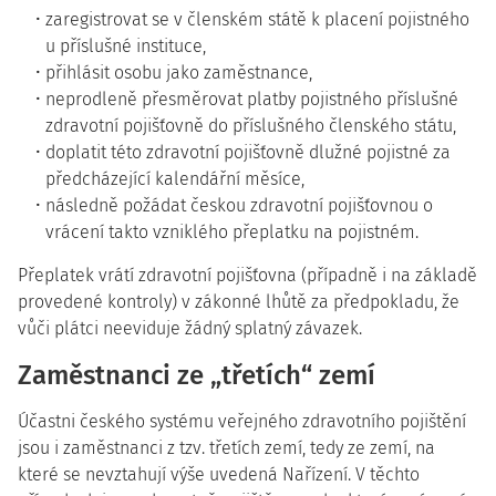
zaregistrovat se v členském státě k placení pojistného
u příslušné instituce,
přihlásit osobu jako zaměstnance,
neprodleně přesměrovat platby pojistného příslušné
zdravotní pojišťovně do příslušného členského státu,
doplatit této zdravotní pojišťovně dlužné pojistné za
předcházející kalendářní měsíce,
následně požádat českou zdravotní pojišťovnou o
vrácení takto vzniklého přeplatku na pojistném.
Přeplatek vrátí zdravotní pojišťovna (případně i na základě
provedené kontroly) v zákonné lhůtě za předpokladu, že
vůči plátci neeviduje žádný splatný závazek.
Zaměstnanci ze „třetích“ zemí
Účastni českého systému veřejného zdravotního pojištění
jsou i zaměstnanci z tzv. třetích zemí, tedy ze zemí, na
které se nevztahují výše uvedená Nařízení. V těchto