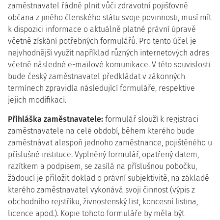
zaměstnavatel řádně plnit vůči zdravotní pojišťovně
občana z jiného členského státu svoje povinnosti, musí mít
k dispozici informace o aktuálně platné právní úpravě
včetně získání potřebných formulářů. Pro tento účel je
nejvhodnější využít například různých internetových adres
včetně následné e-mailové komunikace. V této souvislosti
bude český zaměstnavatel předkládat v zákonných
termínech zpravidla následující formuláře, respektive
jejich modifikaci.
Přihláška zaměstnavatele:
formulář slouží k registraci
zaměstnavatele na celé období, během kterého bude
zaměstnávat alespoň jednoho zaměstnance, pojištěného u
příslušné instituce. Vyplněný formulář, opatřený datem,
razítkem a podpisem, se zasílá na příslušnou pobočku,
žádoucí je přiložit doklad o právní subjektivitě, na základě
kterého zaměstnavatel vykonává svoji činnost (výpis z
obchodního rejstříku, živnostenský list, koncesní listina,
licence apod.). Kopie tohoto formuláře by měla být