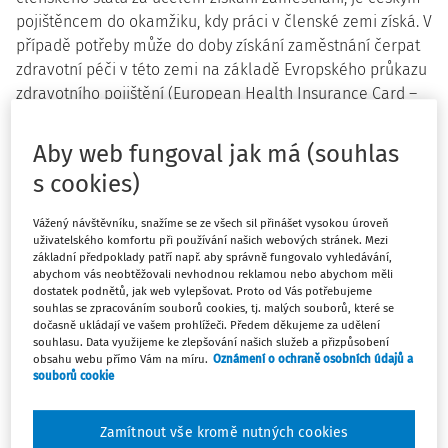
pojištěncem do okamžiku, kdy práci v členské zemi získá. V
případě potřeby může do doby získání zaměstnání čerpat
zdravotní péči v této zemi na základě Evropského průkazu
zdravotního pojištění (European Health Insurance Card –
mezinárodní zkratka EHIC), který mu vystavila česká
zdravotní pojišťovna.
Aby web fungoval jak má (souhlas
s cookies)
Jakmile český pojištěnec začne v jiném členském státě
vykonávat výdělečnou činnost, podléhá právním
Vážený návštěvníku, snažíme se ze všech sil přinášet vysokou úroveň
předpisům příslušného státu. Stává se pojištěncem státu,
uživatelského komfortu při používání našich webových stránek. Mezi
ve kterém pracuje, a je mu vystaven místní doklad o
základní předpoklady patří např. aby správně fungovalo vyhledávání,
nároku na zdravotní péči. V této souvislosti přestává být
abychom vás neobtěžovali nevhodnou reklamou nebo abychom měli
dostatek podnětů, jak web vylepšovat. Proto od Vás potřebujeme
českým pojištěncem a ztrácí nárok na zdravotní péči
souhlas se zpracováním souborů cookies, tj. malých souborů, které se
(hrazené služby) z titulu EHIC, vystaveného českou
dočasně ukládají ve vašem prohlížeči. Předem děkujeme za udělení
souhlasu. Data využijeme ke zlepšování našich služeb a přizpůsobení
zdravotní pojišťovnou. Zahájení výkonu výdělečné činnosti
obsahu webu přímo Vám na míru.
Oznámení o ochraně osobních údajů a
v členském státě je český občan povinen oznámit v
souborů cookie
zákonné osmidenní lhůtě své dosavadní české zdravotní
pojišťovně a současně vrací vystavený EHIC. Pokud je tedy
Zamítnout vše kromě nutných cookies
českému občanovi jednoznačně známo, od kterého data