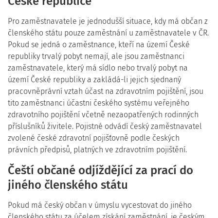
České republice
Pro zaměstnavatele je jednodušší situace, kdy má občan z
členského státu pouze zaměstnání u zaměstnavatele v ČR.
Pokud se jedná o zaměstnance, kteří na území České
republiky trvalý pobyt nemají, ale jsou zaměstnanci
zaměstnavatele, který má sídlo nebo trvalý pobyt na
území České republiky a zakládá-li jejich sjednaný
pracovněprávní vztah účast na zdravotním pojištění, jsou
tito zaměstnanci účastni českého systému veřejného
zdravotního pojištění včetně nezaopatřených rodinných
příslušníků živitele. Pojistné odvádí český zaměstnavatel
zvolené české zdravotní pojišťovně podle českých
právních předpisů, platných ve zdravotním pojištění.
Čeští občané odjíždějící za prací do
jiného členského státu
Pokud má český občan v úmyslu vycestovat do jiného
členského státu za účelem získání zaměstnání, je českým