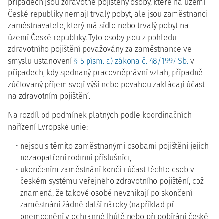
případech jsou zdravotně pojištěny osoby, které na území
České republiky nemají trvalý pobyt, ale jsou zaměstnanci
zaměstnavatele, který má sídlo nebo trvalý pobyt na
území České republiky. Tyto osoby jsou z pohledu
zdravotního pojištění považovány za zaměstnance ve
smyslu ustanovení
§ 5 písm. a) zákona č. 48/1997 Sb.
v
případech, kdy sjednaný pracovněprávní vztah, případně
zúčtovaný příjem svojí výší nebo povahou zakládají účast
na zdravotním pojištění.
Na rozdíl od podmínek platných podle koordinačních
nařízení Evropské unie:
nejsou s těmito zaměstnanými osobami pojištěni jejich
nezaopatření rodinní příslušníci,
ukončením zaměstnání končí i účast těchto osob v
českém systému veřejného zdravotního pojištění, což
znamená, že takové osobě nevznikají po skončení
zaměstnání žádné další nároky (například při
onemocnění v ochranné lhůtě nebo při pobírání české