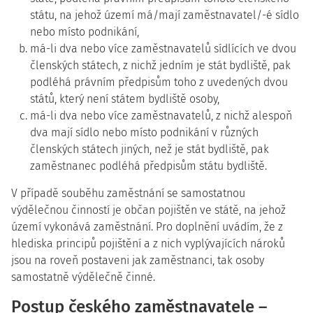
státu, na jehož území má/mají zaměstnavatel/-é sídlo
nebo místo podnikání,
má-li dva nebo více zaměstnavatelů sídlících ve dvou
členských státech, z nichž jedním je stát bydliště, pak
podléhá právním předpisům toho z uvedených dvou
států, který není státem bydliště osoby,
má-li dva nebo více zaměstnavatelů, z nichž alespoň
dva mají sídlo nebo místo podnikání v různých
členských státech jiných, než je stát bydliště, pak
zaměstnanec podléhá předpisům státu bydliště.
V případě souběhu zaměstnání se samostatnou
výdělečnou činností je občan pojištěn ve státě, na jehož
území vykonává zaměstnání. Pro doplnění uvádím, že z
hlediska principů pojištění a z nich vyplývajících nároků
jsou na roveň postaveni jak zaměstnanci, tak osoby
samostatně výdělečně činné.
Postup českého zaměstnavatele –