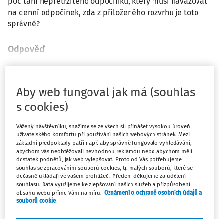
počítání nepřetržitého odpočinku, který musí navazovat
na denní odpočinek, zda z přiloženého rozvrhu je toto
správně?
Odpověď
Máte předplatné?
Přihlaste se
Aby web fungoval jak má (souhlas
s cookies)
Vážený návštěvníku, snažíme se ze všech sil přinášet vysokou úroveň
uživatelského komfortu při používání našich webových stránek. Mezi
Zatím jste si přečetli jen začátek…
základní předpoklady patří např. aby správně fungovalo vyhledávání,
abychom vás neobtěžovali nevhodnou reklamou nebo abychom měli
dostatek podnětů, jak web vylepšovat. Proto od Vás potřebujeme
Celý dokument je jen pro předplatitele.
souhlas se zpracováním souborů cookies, tj. malých souborů, které se
dočasně ukládají ve vašem prohlížeči. Předem děkujeme za udělení
souhlasu. Data využijeme ke zlepšování našich služeb a přizpůsobení
Zaregistrujte se a získejte
obsahu webu přímo Vám na míru.
Oznámení o ochraně osobních údajů a
souborů cookie
zdarma plný přístup na 14 dnů.