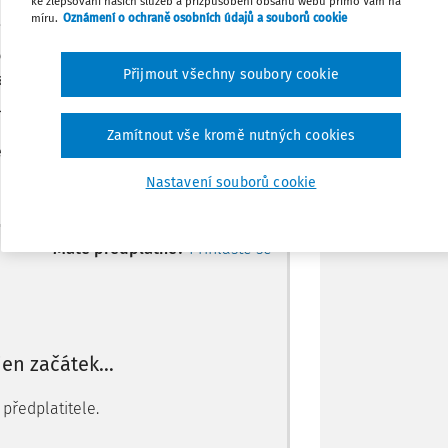
ke zlepšování našich služeb a přizpůsobení obsahu webu přímo Vám na
míru.
Oznámení o ochraně osobních údajů a souborů cookie
itý odpočinek v týdnu,
patří svátky mezi
ou svátkem, spadají proto do dnů
Stáhnout
Přijmout všechny soubory cookie
raně určitá omezení, na druhé straně
je zvláštní právní předpis. Tento právní
Poznámka
snosti je jich celkem 7) a
svátky
Zamítnout vše kromě nutných cookies
eden patří rovněž mezi státní svátky).
Nastavení souborů cookie
Máte předplatné?
Přihlaste se
 jen začátek…
předplatitele.