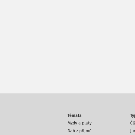
Témata
Ty
Mzdy a platy
Čl
Daň z příjmů
Ju