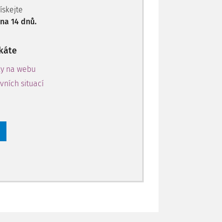
získejte
na 14 dnů.
káte
ky na webu
ních situací