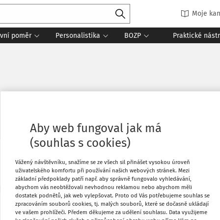
Moje kan
vní poměr
Personalistika
BOZP
Praktické nást
Aby web fungoval jak má
(souhlas s cookies)
Tisknout
Vážený návštěvníku, snažíme se ze všech sil přinášet vysokou úroveň
uživatelského komfortu při používání našich webových stránek. Mezi
základní předpoklady patří např. aby správně fungovalo vyhledávání,
abychom vás neobtěžovali nevhodnou reklamou nebo abychom měli
Oblíbené
dostatek podnětů, jak web vylepšovat. Proto od Vás potřebujeme souhlas se
zpracováním souborů cookies, tj. malých souborů, které se dočasně ukládají
ve vašem prohlížeči. Předem děkujeme za udělení souhlasu. Data využijeme
Sdílet