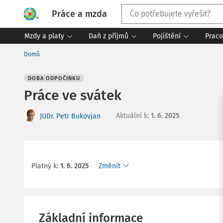
Práce a mzda
Mzdy a platy
Daň z příjmů
Pojištění
Praco
Domů
DOBA ODPOČINKU
Práce ve svátek
Aktuální k
:
1. 6. 2025
JUDr. Petr Bukovjan
Platný k
:
1. 6. 2025
Změnit
Základní informace