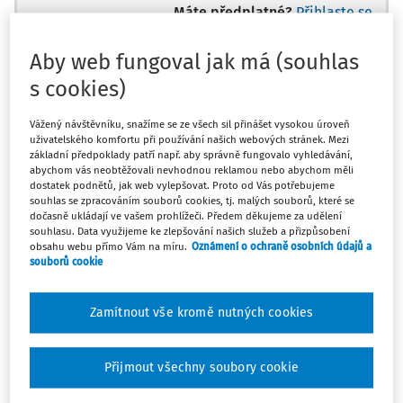
Máte předplatné?
Přihlaste se
Aby web fungoval jak má (souhlas
s cookies)
Zatím jste si přečetli jen začátek…
Vážený návštěvníku, snažíme se ze všech sil přinášet vysokou úroveň
uživatelského komfortu při používání našich webových stránek. Mezi
Celý dokument je jen pro předplatitele.
základní předpoklady patří např. aby správně fungovalo vyhledávání,
abychom vás neobtěžovali nevhodnou reklamou nebo abychom měli
dostatek podnětů, jak web vylepšovat. Proto od Vás potřebujeme
souhlas se zpracováním souborů cookies, tj. malých souborů, které se
Zaregistrujte se a získejte
dočasně ukládají ve vašem prohlížeči. Předem děkujeme za udělení
zdarma plný přístup na 14 dnů.
souhlasu. Data využijeme ke zlepšování našich služeb a přizpůsobení
obsahu webu přímo Vám na míru.
Oznámení o ochraně osobních údajů a
souborů cookie
Díky tomu získáte
Zamítnout vše kromě nutných cookies
Všechny placené články na webu
Ucelený přehled pracovních situací
Přijmout všechny soubory cookie
Archiv časopisů