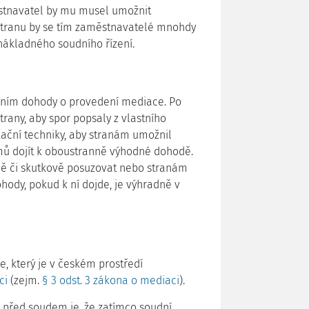
ěstnavatel by mu musel umožnit
 stranu by se tím zaměstnavatelé mnohdy
nákladného soudního řízení.
ením dohody o provedení mediace. Po
rany, aby spor popsaly z vlastního
ční techniky, aby stranám umožnil
jmů dojít k oboustranně výhodné dohodě.
ně či skutkově posuzovat nebo stranám
hody, pokud k ní dojde, je výhradně v
e, který je v českém prostředí
ci
(zejm.
§ 3 odst. 3 zákona o mediaci
).
před soudem je, že zatímco soudní