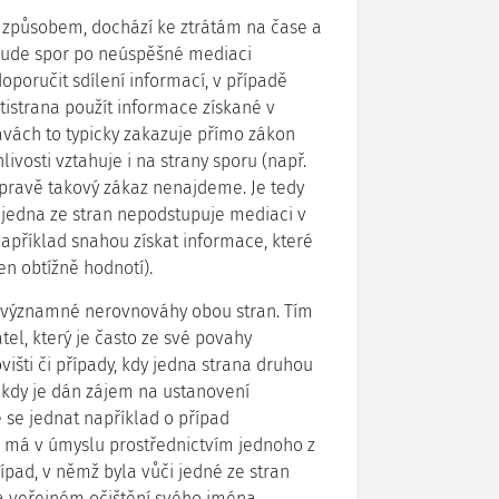
 způsobem, dochází ke ztrátám na čase a
bude spor po neúspěšné mediaci
poručit sdílení informací, v případě
tistrana použít informace získané v
vách to typicky zakazuje přímo zákon
vosti vztahuje i na strany sporu (např.
 úpravě takový zákaz nenajdeme. Je tedy
 jedna ze stran nepodstupuje mediaci v
například snahou získat informace, které
en obtížně hodnotí).
 významné nerovnováhy obou stran. Tím
l, který je často ze své povahy
išti či případy, kdy jedna strana druhou
 kdy je dán zájem na ustanovení
 se jednat například o případ
a má v úmyslu prostřednictvím jednoho z
řípad, v němž byla vůči jedné ze stran
a veřejném očištění svého jména.