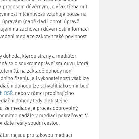
la procesem důvěrným. Je však třeba mít
vinnost mlčenlivosti vztahuje pouze na
ím úpravám (například i oproti úpravě
 zájem na zachování důvěrnosti informací
vedení mediace zakotvit také povinnost
 dohoda, kterou strany a mediátor
Jedná se o soukromoprávní smlouvu, která
tulem (tj. na základě dohody není
ího řízení). Její vykonatelnosti však lze
diační dohodu lze schválit jako smír buď
ch OSŘ
, nebo v rámci probíhajícího
ediační dohody tedy platí stejné
u, že mediace je proces dobrovolný,
 odmítne nadále v mediaci pokračovat. V
 dále řešily soudní cestou.
átor, nejsou pro takovou mediaci