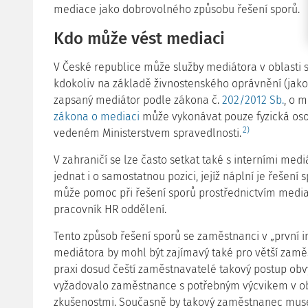
mediace jako dobrovolného způsobu řešení sporů.
Kdo může vést mediaci
V České republice může služby mediátora v oblasti
kdokoliv na základě živnostenského oprávnění (jako 
zapsaný mediátor podle zákona č.
202/2012 Sb.
, o 
zákona o mediaci
může vykonávat pouze fyzická os
2)
vedeném Ministerstvem spravedlnosti.
V zahraničí se lze často setkat také s interními med
jednat i o samostatnou pozici, jejíž náplní je řešen
může pomoc při řešení sporů prostřednictvím media
pracovník HR oddělení.
Tento způsob řešení sporů se zaměstnanci v „první i
mediátora by mohl být zajímavý také pro větší zaměs
praxi dosud čeští zaměstnavatelé takový postup obv
vyžadovalo zaměstnance s potřebným výcvikem v obl
zkušenostmi. Současně by takový zaměstnanec muse