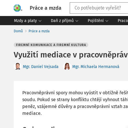
Práce a mzda
Mzdy a platy
Daň z příjmů
Pojištění
Praco
Domů
Práce a mzda
FIREMNÍ KOMUNIKACE A FIREMNÍ KULTURA
Využití mediace v pracovněpráv
Mgr. Daniel Vejsada
Mgr. Michaela Hermanová
Pracovněprávní spory mohou vyústit v obtížně řešit
soudu. Pokud se strany konfliktu chtějí vyhnout t
peněz, vzájemné důvěry a pracovněprávní vztah z
mediace.