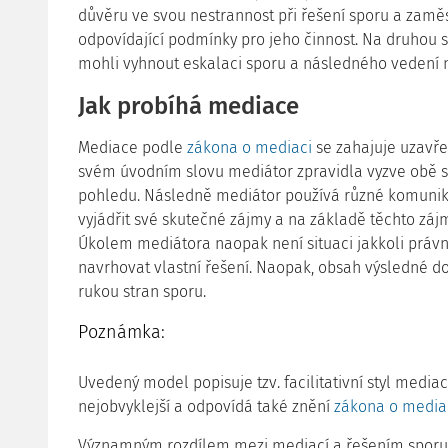
důvěru ve svou nestrannost při řešení sporu a zam
odpovídající podmínky pro jeho činnost. Na druhou
mohli vyhnout eskalaci sporu a následného vedení 
Jak probíhá mediace
Mediace podle
zákona o mediaci
se zahajuje uzavř
svém úvodním slovu mediátor zpravidla vyzve obě st
pohledu. Následně mediátor používá různé komunika
vyjádřit své skutečné zájmy a na základě těchto zá
Úkolem mediátora naopak není situaci jakkoli práv
navrhovat vlastní řešení. Naopak, obsah výsledné do
rukou stran sporu.
Poznámka:
Uvedený model popisuje tzv. facilitativní styl mediac
nejobvyklejší a odpovídá také znění
zákona o media
Významným rozdílem mezi mediací a řešením sporu 