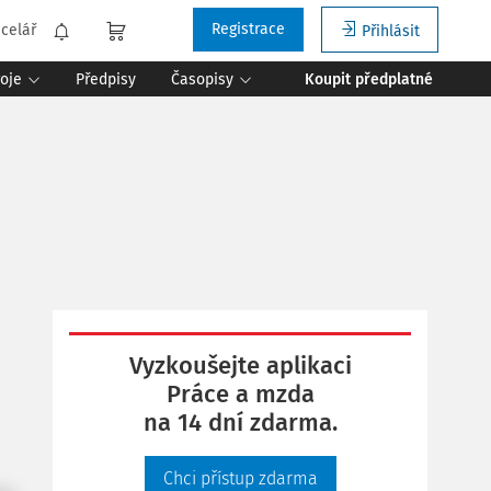
Registrace
celář
Přihlásit
roje
Předpisy
Časopisy
Koupit předplatné
Vyzkoušejte aplikaci
Práce a mzda
na 14 dní zdarma.
Chci přístup zdarma