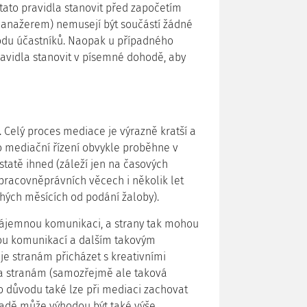
ato pravidla stanovit před započetím
manažerem) nemusejí být součástí žádné
hodu účastníků. Naopak u případného
avidla stanovit v písemné dohodě, aby
Celý proces mediace je výrazně kratší a
 mediační řízení obvykle proběhne v
tatě ihned (záleží jen na časových
 pracovněprávních věcech i několik let
uhých měsících od podání žaloby).
vzájemnou komunikaci, a strany tak mohou
ou komunikací a dalším takovým
 stranám přicházet s kreativními
a stranám (samozřejmě ale taková
ho důvodu také lze při mediaci zachovat
řadě může výhodou být také výše