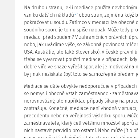
Na druhou stranu, je-li mediace použita nevhodným
5)
vzniku dalších nákladů
obou stran, zejména když 
pokračovat u soudu. Zatímco v mediaci lze obecně do
soudního sporu je tomu spíše naopak. Může tedy pro
mediaci před soudem? V zahraničních právních úpra
nebo, jak uvádíme výše, se zákonná povinnost mlčenli
USA, Austrálie, ale také Slovensko). V české právní
třeba se vyvarovat použití mediace v případech, kdy
dobré víře ve snaze vyřešit spor, ale je motivována 
by jinak nezískala (byť toto se samozřejmě předem j
Mediace se dále obvykle nedoporučuje v případech
se nemyslí obecně vztah zaměstnanec - zaměstnavate
nerovnovážný, ale například případy šikany na pracov
zastrašuje. Konečně, mediace není vhodná v situaci,
precedentu nebo na veřejnosti výsledku sporu. Může
zaměstnavatele, který čelí většímu množství sporů 
nich nastavit pravidlo pro ostatní. Nebo může jít o p
vznesena nějaká obvinění a tato strana má zájem n