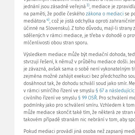
3)
jednání jsou zásadně veřejná
, mediace je zpravid
na paměti, že podle českého
zákona o mediaci
se po
4)
mediátora
, což je jistá odchylka oproti zahraničn
účinné na Slovensku). Z toho důvodu, mají-li strany
sdělených v rámci mediace, je třeba v dohodě o pro
mlčenlivosti obou stran sporu.
Výsledkem mediace může být mediační dohoda, tedy
stvrzují řešení, k němuž v průběhu mediace došli. 
je závazná, avšak sama o sobě není vykonatelným ti
zejména možné zahájit exekuci bez předchozího soudn
dosáhnout tak, že dohodu schválí soud jako smír. Me
v rámci smírčího řízení ve smyslu
§ 67 a následující
civilního řízení ve smyslu
§ 99 OSŘ
. Pro schválení m
podmínky jako pro schválení smíru. Vzhledem k tom
může mediace skončit také tím, že některá ze stran
takovém případě stranám nic nebrání v tom, aby spor
Pokud mediaci provádí jiná osoba než zapsaný medi