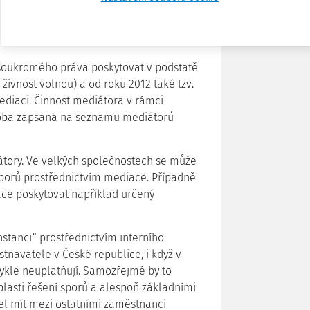
 soukromého práva poskytovat v podstatě
živnost volnou) a od roku 2012 také tzv.
mediaci. Činnost mediátora v rámci
oba zapsaná na seznamu mediátorů
iátory. Ve velkých společnostech se může
í sporů prostřednictvím mediace. Případně
ce poskytovat například určený
nstanci“ prostřednictvím interního
tnavatele v České republice, i když v
ykle neuplatňují. Samozřejmě by to
asti řešení sporů a alespoň základními
l mít mezi ostatními zaměstnanci