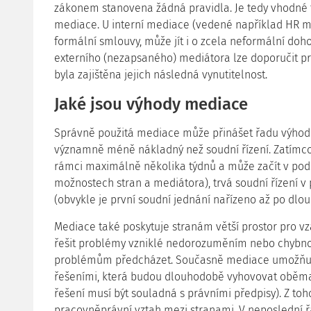
zákonem stanovena žádná pravidla. Je tedy vhodné t
mediace. U interní mediace (vedené například HR 
formální smlouvy, může jít i o zcela neformální do
externího (nezapsaného) mediátora lze doporučit pr
byla zajištěna jejich následná vynutitelnost.
Jaké jsou výhody mediace
Správně použitá mediace může přinášet řadu výhod. 
významně méně nákladný než soudní řízení. Zatímco
rámci maximálně několika týdnů a může začít v pods
možnostech stran a mediátora), trvá soudní řízení v
(obvykle je první soudní jednání nařízeno až po dlo
Mediace také poskytuje stranám větší prostor pro 
řešit problémy vzniklé nedorozuměním nebo chybn
problémům předcházet. Současně mediace umožňuje
řešeními, která budou dlouhodobě vyhovovat oběm
řešení musí být souladná s právními předpisy). Z to
pracovněprávní vztah mezi stranami. V neposlední 