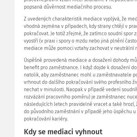
popsaná důvěrnost mediačního procesu.
Z uvedených charakteristik mediace vyplývá, že me
vhodná zejména v případech, kdy strany chtějí v pr
pokračovat. Je totiž zřejmé, že zatímco soudní spor 
vyostří (v praxi i spory o mzdu nebo jiná plnění ča
mediace může pomoci vztahy zachovat v neutrální ne
Úspěšně provedená mediace a dosažení dohody můž
benefit pro zaměstnance. I když dojde k dosažení do
natolik, aby zaměstnanec mohl u zaměstnavatele p
vrhnout do dalšího pokračování svého profesního ž
nechat v minulosti. Naopak v případě vedení soudní
rozvázání pracovního poměru) je zaměstnanec nucen 
následujících letech pravidelně vracet a také hrozí
do původního zaměstnání v případě jeho úspěchu u s
pokračování kariéry.
Kdy se mediaci vyhnout