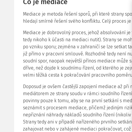
Co je mediace
Mediace je metoda řešení sporů, při které strany spo
hledají smírné řešení svého konfliktu. Celý proces je
Mediace je dobrovolný proces, jehož absolvování je 
tedy nikoho k účasti na mediaci nutit). Strany se 
po vzniku sporu; zejména v zahraničí se lze setkat
již přímo v pracovní smlouvě. Rozhodně tedy není nut
soudní spor, naopak největší přínos mediace může s
dříve, než dojde k soudnímu řízení, od kterého je z
velmi těžká cesta k pokračování pracovního poměru
Doposud je ovšem častější zapojení mediace až při
mediátorem ze strany soudu v rámci soudního řízení
povinny pouze k tomu, aby se na první setkání s me
seznámit s procesem mediace, přičemž jediným rizik
nepřiznání náhrady nákladů soudního řízení (nikoli
Strany tedy ani v případě nařízeného prvního setká
zahajovat nebo v zahájené mediaci pokračovat, co