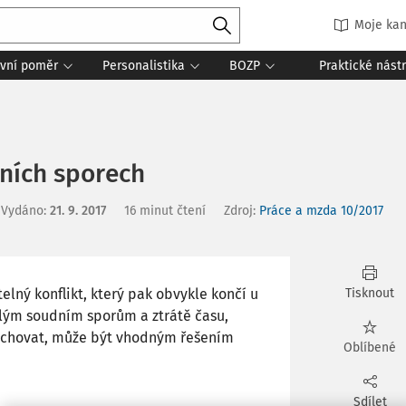
Moje kan
vní poměr
Personalistika
BOZP
Praktické nást
ních sporech
Vydáno
:
21. 9. 2017
16 minut čtení
Zdroj
:
Práce a mzda 10/2017
elný konflikt, který pak obvykle končí u
Tisknout
áhlým soudním sporům a ztrátě času,
achovat, může být vhodným řešením
Oblíbené
Sdílet