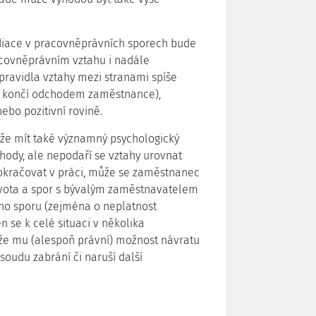
diace v pracovněprávních sporech bude
acovněprávním vztahu i nadále
zpravidla vztahy mezi stranami spíše
sto končí odchodem zaměstnance),
bo pozitivní rovině.
e mít také významný psychologický
hody, ale nepodaří se vztahy urovnat
okračovat v práci, může se zaměstnanec
ivota a spor s bývalým zaměstnavatelem
ho sporu (zejména o neplatnost
se k celé situaci v několika
, že mu (alespoň právní) možnost návratu
oudu zabrání či naruší další