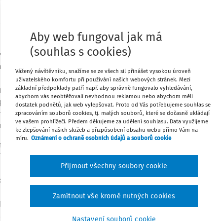
ru za pomoci třetí osoby - mediátora -
Stáhnout
Aby web fungoval jak má
 relativně málo formální.
(souhlas s cookies)
vždy zcela na uvážení obou stran (nelze
Poznámka
mohou na mediaci dohodnout před nebo i
Vážený návštěvníku, snažíme se ze všech sil přinášet vysokou úroveň
 také s mediačními doložkami obsaženými
uživatelského komfortu při používání našich webových stránek. Mezi
základní předpoklady patří např. aby správně fungovalo vyhledávání,
né čekat na to, až jedna ze stran zahájí
abychom vás neobtěžovali nevhodnou reklamou nebo abychom měli
počívat v tom, že spor pomůže vyřešit
dostatek podnětů, jak web vylepšovat. Proto od Vás potřebujeme souhlas se
ejména v pracovněprávních vztazích jen
zpracováním souborů cookies, tj. malých souborů, které se dočasně ukládají
ve vašem prohlížeči. Předem děkujeme za udělení souhlasu. Data využijeme
.
ke zlepšování našich služeb a přizpůsobení obsahu webu přímo Vám na
míru.
Oznámení o ochraně osobních údajů a souborů cookie
 nařízeném setkání se zapsaným
1)
.
V takovém případě jsou však strany
Přijmout všechny soubory cookie
diátorem dostavily a mediátor je mohl
em nesplnění této povinnosti je
v např. neúspěch v samotném sporu).
Zamítnout vše kromě nutných cookies
ní soudem nejsou povinny mediaci
ž ale plně odpovídá povaze samotné
Nastavení souborů cookie