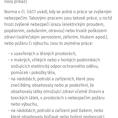
nový příkaz).
Norma v čl. 3.6.1.1 uvádí, kdy se jedná o práce se zvýšeným
nebezpečím. Takovými pracemi jsou takové práce, u nichž
hrozí zvýšené nebezpečí úrazu (elektrickým proudem,
popálením, zadušením, otravou) nebo trvalé poškození
zdraví (svářečským aerosolem, zářením, hlukem apod.),
nebo požáru či výbuchu. Jsou to zejména práce:
v uzavřených a těsných prostorách,
v mokrých, vlhkých nebo v horkých podmínkách
snižujících elektrický odpor ochranného oděvu,
pomůcek i pokožky těla,
na nádobách, potrubí a zařízeních, které jsou
znečištěny, obsahovaly nebo je podezření, že
obsahovaly látky ohrožující zdraví včetně žíravin a
toxických látek, v prostorách s nebezpečím požáru
nebo výbuchu,
na nádobách, potrubí a zařízení pod tlakem, nebo
které obsahovaly hořlavé nebo hoření podporující