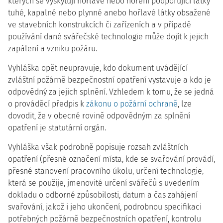
kterých se vyskytují hořlavé nebo hoření podporující látky
tuhé, kapalné nebo plynné anebo hořlavé látky obsažené
ve stavebních konstrukcích či zařízeních a v případě
používání dané svářečské technologie může dojít k jejich
zapálení a vzniku požáru.
Vyhláška opět neupravuje, kdo dokument uvádějící
zvláštní požárně bezpečnostní opatření vystavuje a kdo je
odpovědný za jejich splnění. Vzhledem k tomu, že se jedná
o prováděcí předpis k
zákonu o požární ochraně
, lze
dovodit, že v obecné rovině odpovědným za splnění
opatření je statutární orgán.
Vyhláška však podrobně popisuje rozsah zvláštních
opatření (přesné označení místa, kde se svařování provádí,
přesné stanovení pracovního úkolu, určení technologie,
která se použije, jmenovité určení svářečů s uvedením
dokladu o odborné způsobilosti, datum a čas zahájení
svařování, jakož i jeho ukončení, podrobnou specifikaci
potřebných požárně bezpečnostních opatření, kontrolu