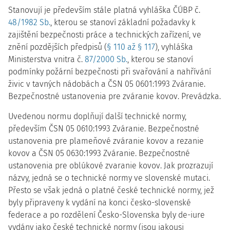
Stanovují je především stále platná vyhláška ČÚBP č.
48/1982 Sb.
, kterou se stanoví základní požadavky k
zajištění bezpečnosti práce a technických zařízení, ve
znění pozdějších předpisů (
§ 110 až § 117
), vyhláška
Ministerstva vnitra č.
87/2000 Sb.
, kterou se stanoví
podmínky požární bezpečnosti při svařování a nahřívání
živic v tavných nádobách a ČSN 05 0601:1993 Zváranie.
Bezpečnostné ustanovenia pre zváranie kovov. Prevádzka.
Uvedenou normu doplňují další technické normy,
především ČSN 05 0610:1993 Zváranie. Bezpečnostné
ustanovenia pre plameňové zváranie kovov a rezanie
kovov a ČSN 05 0630:1993 Zváranie. Bezpečnostné
ustanovenia pre oblúkové zvaranie kovov. Jak prozrazují
názvy, jedná se o technické normy ve slovenské mutaci.
Přesto se však jedná o platné české technické normy, jež
byly připraveny k vydání na konci česko-slovenské
federace a po rozdělení Česko-Slovenska byly de-iure
vydány jako české technické normy (jsou jakousi