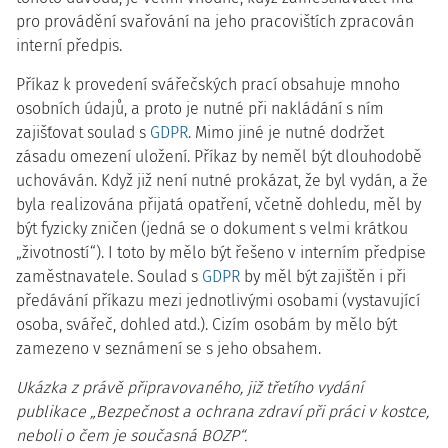
pro provádění svařování na jeho pracovištích zpracován
interní předpis.
Příkaz k provedení svářečských prací obsahuje mnoho
osobních údajů, a proto je nutné při nakládání s ním
zajišťovat soulad s
GDPR
. Mimo jiné je nutné dodržet
zásadu omezení uložení. Příkaz by neměl být dlouhodobě
uchováván. Když již není nutné prokázat, že byl vydán, a že
byla realizována přijatá opatření, včetně dohledu, měl by
být fyzicky zničen (jedná se o dokument s velmi krátkou
„životností“). I toto by mělo být řešeno v interním předpise
zaměstnavatele. Soulad s
GDPR
by měl být zajištěn i při
předávání příkazu mezi jednotlivými osobami (vystavující
osoba, svářeč, dohled atd.). Cizím osobám by mělo být
zamezeno v seznámení se s jeho obsahem.
Ukázka z právě připravovaného, již třetího vydání
publikace „Bezpečnost a ochrana zdraví při práci v kostce,
neboli o čem je současná BOZP“.