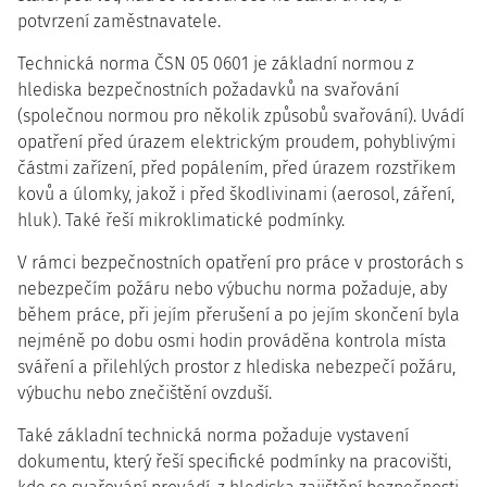
potvrzení zaměstnavatele.
Technická norma ČSN 05 0601 je základní normou z
hlediska bezpečnostních požadavků na svařování
(společnou normou pro několik způsobů svařování). Uvádí
opatření před úrazem elektrickým proudem, pohyblivými
částmi zařízení, před popálením, před úrazem rozstřikem
kovů a úlomky, jakož i před škodlivinami (aerosol, záření,
hluk). Také řeší mikroklimatické podmínky.
V rámci bezpečnostních opatření pro práce v prostorách s
nebezpečím požáru nebo výbuchu norma požaduje, aby
během práce, při jejím přerušení a po jejím skončení byla
nejméně po dobu osmi hodin prováděna kontrola místa
sváření a přilehlých prostor z hlediska nebezpečí požáru,
výbuchu nebo znečištění ovzduší.
Také základní technická norma požaduje vystavení
dokumentu, který řeší specifické podmínky na pracovišti,