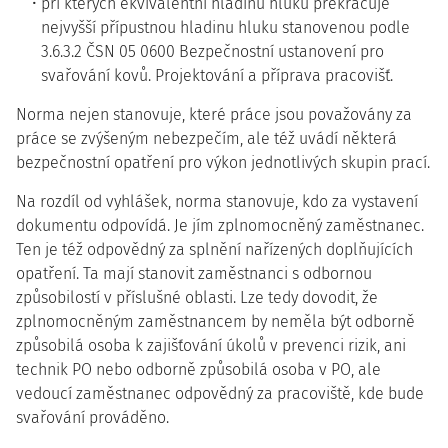
při kterých ekvivalentní hladinu hluku překračuje
nejvyšší přípustnou hladinu hluku stanovenou podle
3.6.3.2 ČSN 05 0600 Bezpečnostní ustanovení pro
svařování kovů. Projektování a příprava pracovišť.
Norma nejen stanovuje, které práce jsou považovány za
práce se zvýšeným nebezpečím, ale též uvádí některá
bezpečnostní opatření pro výkon jednotlivých skupin prací.
Na rozdíl od vyhlášek, norma stanovuje, kdo za vystavení
dokumentu odpovídá. Je jím zplnomocněný zaměstnanec.
Ten je též odpovědný za splnění nařízených doplňujících
opatření. Ta mají stanovit zaměstnanci s odbornou
způsobilostí v příslušné oblasti. Lze tedy dovodit, že
zplnomocněným zaměstnancem by neměla být odborně
způsobilá osoba k zajišťování úkolů v prevenci rizik, ani
technik PO nebo odborně způsobilá osoba v PO, ale
vedoucí zaměstnanec odpovědný za pracoviště, kde bude
svařování prováděno.