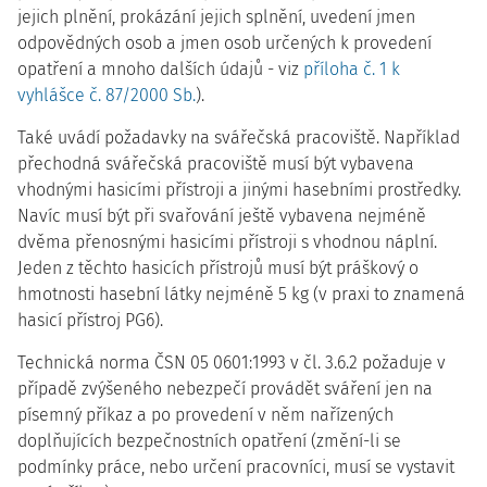
jejich plnění, prokázání jejich splnění, uvedení jmen
odpovědných osob a jmen osob určených k provedení
opatření a mnoho dalších údajů - viz
příloha č. 1 k
vyhlášce č. 87/2000 Sb.
).
Také uvádí požadavky na svářečská pracoviště. Například
přechodná svářečská pracoviště musí být vybavena
vhodnými hasicími přístroji a jinými hasebními prostředky.
Navíc musí být při svařování ještě vybavena nejméně
dvěma přenosnými hasicími přístroji s vhodnou náplní.
Jeden z těchto hasicích přístrojů musí být práškový o
hmotnosti hasební látky nejméně 5 kg (v praxi to znamená
hasicí přístroj PG6).
Technická norma ČSN 05 0601:1993 v čl. 3.6.2 požaduje v
případě zvýšeného nebezpečí provádět sváření jen na
písemný příkaz a po provedení v něm nařízených
doplňujících bezpečnostních opatření (změní-li se
podmínky práce, nebo určení pracovníci, musí se vystavit