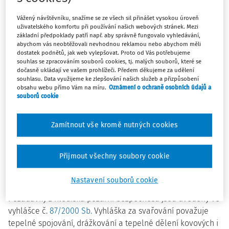
svářečských, řezačských nebo páječských pracích, musí být
Vážený návštěvníku, snažíme se ze všech sil přinášet vysokou úroveň
zajištěn odborný dohled na jejich provádění (tedy, odborný
uživatelského komfortu při používání našich webových stránek. Mezi
dohled není požadován jen z hlediska požární ochrany!) a
základní předpoklady patří např. aby správně fungovalo vyhledávání,
abychom vás neobtěžovali nevhodnou reklamou nebo abychom měli
musí být učiněna bezpečnostní opatření, která musí být
dostatek podnětů, jak web vylepšovat. Proto od Vás potřebujeme
uvedena v písemném povolení ke svařování.
souhlas se zpracováním souborů cookies, tj. malých souborů, které se
dočasně ukládají ve vašem prohlížeči. Předem děkujeme za udělení
souhlasu. Data využijeme ke zlepšování našich služeb a přizpůsobení
Vyhláška dále ve společných ustanoveních požaduje, aby v
obsahu webu přímo Vám na míru.
Oznámení o ochraně osobních údajů a
uzavřených nevětraných prostorách nebyly při práci
souborů cookie
umístěny vyvíječe plynů nebo láhve s hořlavými plyny
nebo kyslíkem, jakož i, aby materiál znečistěný olejem,
Zamítnout vše kromě nutných cookies
olovnatými barvami, zbytky odmašťovacích prostředků
nebo podobnými látkami vyvíjejícími škodliviny nebyl
svařován. V neposlední řadě podle požadavků vyhlášky,
Přijmout všechny soubory cookie
osoby v okolí svařování a řezání musí být chráněny před
škodlivými účinky těchto procesů.
Nastavení souborů cookie
Požadavky z hlediska požární bezpečnosti jsou uvedeny ve
vyhlášce č.
87/2000 Sb.
Vyhláška za svařování považuje
tepelné spojování, drážkování a tepelné dělení kovových i