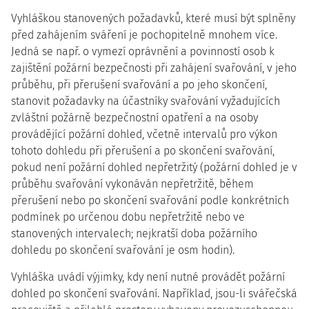
Vyhláškou stanovených požadavků, které musí být splněny
před zahájením sváření je pochopitelně mnohem více.
Jedná se např. o vymezí oprávnění a povinností osob k
zajištění požární bezpečnosti při zahájení svařování, v jeho
průběhu, při přerušení svařování a po jeho skončení,
stanovit požadavky na účastníky svařování vyžadujících
zvláštní požárně bezpečnostní opatření a na osoby
provádějící požární dohled, včetně intervalů pro výkon
tohoto dohledu při přerušení a po skončení svařování,
pokud není požární dohled nepřetržitý (požární dohled je v
průběhu svařování vykonáván nepřetržitě, během
přerušení nebo po skončení svařování podle konkrétních
podmínek po určenou dobu nepřetržitě nebo ve
stanovených intervalech; nejkratší doba požárního
dohledu po skončení svařování je osm hodin).
Vyhláška uvádí výjimky, kdy není nutné provádět požární
dohled po skončení svařování. Například, jsou-li svářečská