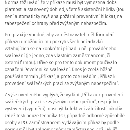
Norma též uvádí, že v příkaze musí být vymezena doba
platnosti a stanovený dohled, včetně asistenční hlídky (tou
není automaticky myšlena požární preventivní hlídka), na
zabezpečení ochrany před zvýšeným nebezpečím.
Pro praxi je vhodné, aby zaměstnavatel měl formulář
příkazu umožňující mu pokrytí všech požadavků
vztahujících se na konkrétní případ u něj prováděného
svařování (je jedno, zda vlastním zaměstnancem, či
externí firmou). Dříve se pro tento dokument používalo
označení Povolení ke svařování. Dnes je zcela běžně
používán termín „Příkaz“, a proto zde uvádím „Příkaz k
provedení svářečských prací se zvýšeným nebezpečím“.
Z výše uvedeného vyplývá, že vydání „Příkazu k provedení
svářečských prací se zvýšeným nebezpečím“, resp. jeho
vystavení (vyplnění) musí být kolektivní záležitostí, nikoliv
záležitostí pouze technika PO, případně odborně způsobilé
osoby v PO. Zaměstnancem vydávajícím příkaz by podle
normy měl být zplnomocněný zaměstnanec, což, jak již