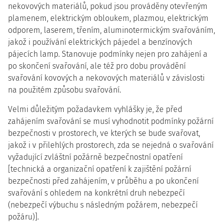
nekovových materiálů, pokud jsou prováděny otevřeným
plamenem, elektrickým obloukem, plazmou, elektrickým
odporem, laserem, třením, aluminotermickým svařováním,
jakož i používání elektrických pájedel a benzínových
pájecích lamp. Stanovuje podmínky nejen pro zahájení a
po skončení svařování, ale též pro dobu provádění
svařování kovových a nekovových materiálů v závislosti
na použitém způsobu svařování.
Velmi důležitým požadavkem vyhlášky je, že před
zahájením svařování se musí vyhodnotit podmínky požární
bezpečnosti v prostorech, ve kterých se bude svařovat,
jakož i v přilehlých prostorech, zda se nejedná o svařování
vyžadující zvláštní požárně bezpečnostní opatření
[technická a organizační opatření k zajištění požární
bezpečnosti před zahájením, v průběhu a po ukončení
svařování s ohledem na konkrétní druh nebezpečí
(nebezpečí výbuchu s následným požárem, nebezpečí
požáru)].