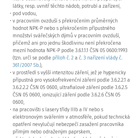
látky, resp. uvnitř těchto nádob, potrubí a zařízení,
pod vodou,
v pracovním ovzduší s překročením průměrných
hodnot NPK-P nebo s překročením přípustného
množství svářečských dýmů v pracovním ovzduší,
přičemž ani pro jednu škodlivinu není překročena
mezní hodnota NPK-P podle 3.6.1.1.1 ČSN 05 0600:1993
(tzn. určí se podle
příloh č. 2
a
č. 3 nařízení vlády č.
361/2007 Sb.
),
v prostředí s vyšší intenzitou záření, jež je hygienicky
přípustná pro vysokofrekvenční záření podle 3.6.2.2.1 a
3.6.2.2.2 ČSN 05 0600, ultrafialové záření podle 3.6.2.5
ČSN 05 0600, ionizující záření podle 3.6.2.6 ČSN 05
0600,
na pracovišti s lasery třídy IIIb a IV nebo s
elektronovým svářením v atmosféře, pokud technická
opatření nevylučují nebezpečí zasažení pracovníka
přímým nebo odraženým paprskem,