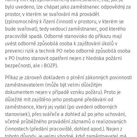
bylo uvedeno, lze chápat jako zaměstnanec odpovědný za
prostor, v kterém se svařování má provádět
(zplnomocněný k řízení činností v prostoru, v kterém se
bude svařovat), tedy vedoucí zaměstnanec, pod kterého
pracoviště spadá. Odborné stanovisko do příkazu mají
uvést odborně způsobilá osoba k zajišťování úkolů v
prevenci rizik a technik PO nebo odborně způsobilá osoba
v PO (nutno stanovit opatření nejen z hlediska požární
bezpečnosti, ale i BOZP).
Příkaz je zároveň dokladem o plnění zákonných povinností
zaměstnavatelem (může být velmi důležitým
dokumentem nejen v případě vzniku požáru). Proto je
důležité mít zajištěno jeho postupné předávání od
zaměstnance, který jej vydal (po uvedení odborných
stanovisek), přes svářeče a dohled až po jeho uchování,
včetně průběžného provádění záznamů o realizovaných
činnostech (předání pracoviště, dohled apod.). Nejen z
tohoto důvodu, je velmi vhodné, když zaměstnavatel má