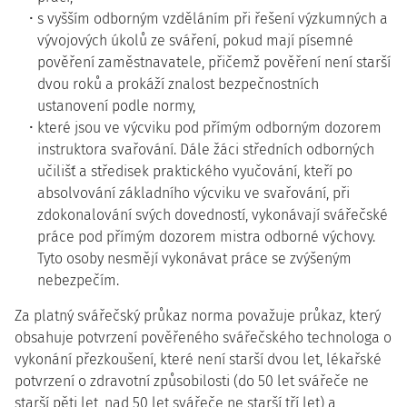
s vyšším odborným vzděláním při řešení výzkumných a
vývojových úkolů ze sváření, pokud mají písemné
pověření zaměstnavatele, přičemž pověření není starší
dvou roků a prokáží znalost bezpečnostních
ustanovení podle normy,
které jsou ve výcviku pod přímým odborným dozorem
instruktora svařování. Dále žáci středních odborných
učilišť a středisek praktického vyučování, kteří po
absolvování základního výcviku ve svařování, při
zdokonalování svých dovedností, vykonávají svářečské
práce pod přímým dozorem mistra odborné výchovy.
Tyto osoby nesmějí vykonávat práce se zvýšeným
nebezpečím.
Za platný svářečský průkaz norma považuje průkaz, který
obsahuje potvrzení pověřeného svářečského technologa o
vykonání přezkoušení, které není starší dvou let, lékařské
potvrzení o zdravotní způsobilosti (do 50 let svářeče ne
starší pěti let, nad 50 let svářeče ne starší tří let) a