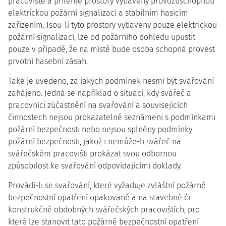
pracoviště a přilehlé prostory vybaveny provozuschopnou
elektrickou požární signalizací a stabilním hasicím
zařízením. Jsou-li tyto prostory vybaveny pouze elektrickou
požární signalizací, lze od požárního dohledu upustit
pouze v případě, že na místě bude osoba schopná provést
prvotní hasební zásah.
Také je uvedeno, za jakých podmínek nesmí být svařování
zahájeno. Jedná se například o situaci, kdy svářeč a
pracovníci zúčastnění na svařování a souvisejících
činnostech nejsou prokazatelně seznámeni s podmínkami
požární bezpečnosti nebo nejsou splněny podmínky
požární bezpečnosti, jakož i nemůže-li svářeč na
svářečském pracovišti prokázat svou odbornou
způsobilost ke svařování odpovídajícími doklady.
Provádí-li se svařování, které vyžaduje zvláštní požárně
bezpečnostní opatření opakovaně a na stavebně či
konstrukčně obdobných svářečských pracovištích, pro
které lze stanovit tato požárně bezpečnostní opatření