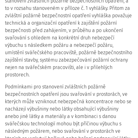
stanovení zvláštních požárně bezpečnostních opatření, a
to v rozsahu stanoveném v příloze č. 1 vyhlášky. Přitom za
zvláštní požárně bezpečnostní opatření vyhláška považuje
technická a organizační opatření k zajištění požární
bezpečnosti před zahájením, v průběhu a po ukončení
svařování s ohledem na konkrétní druh nebezpečí
výbuchu s následkem požáru a nebezpečí požáru,
umístění svářečského pracoviště, požárně bezpečnostního
zajištění stavby, systému zabezpečování požární ochrany
nejen na svářečském pracovišti, ale i v přilehlých
prostorech.
Podmínkami pro stanovení zvláštních požárně
bezpečnostních opatření jsou svařování v prostorách, ve
kterých může vzniknout nebezpečná koncentrace nebo se
nacházejí výbušniny nebo látky obsahující výbušniny
anebo jiné látky a materiály a v kombinaci s danou
svářečskou technologií mohou být příčinou výbuchu s
následným požárem, nebo svařování v prostorách ve