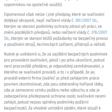
vzpomínkou na společné soužití).
Opomenout však nelze i jiné předpisy, které se svařování
dotýkají okrajově, např. nařízení vlády č.
361/2007 Sb.
,
kterým se stanoví podmínky ochrany zdraví při práci, ve
znění pozdějších předpisů, nebo nařízení vlády č.
378/2001
Sb.
, kterým se stanoví bližší požadavky na bezpečný provoz
a používání strojů, technických zařízení, přístrojů a nářadí.
Nutné je uvědomit si, že za zajištění bezpečných podmínek
pro provedení svařování, jakož i po jeho ukončení, pokud
není pracoviště předáno, je odpovědný zaměstnavatel, u
kterého se svařování provádí, a to i v případě, že jej
provádí externí firma (svářeč je před zahájením práce
povinen zkontrolovat, zda jsou odstraněny hořlavé látky,
zda je zamezeno vzniku požáru nebo výbuchu a zda je
zabezpečena předepsaná ochrana osob; svařování nesmí
zahájit, pokud nejsou splněny podmínky požární
bezpečnosti). Za vhodné umístění zástěn, které slouží k