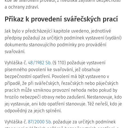
kde se svařování provádí, z hlediska zajištění bezpečnosti
a ochrany zdraví.
Příkaz k provedení svářečských prací
Jak bylo v předcházející kapitole uvedeno, jednotlivé
předpisy požadují za určitých podmínek vystavení (vydání)
dokumentu stanovujícího podmínky pro provádění
svařování.
Vyhláška č.
48/1982 Sb.
(§ 110) požaduje vystavení
písemného povolení ke svařování, jež obsahuje
bezpečnostní opatření. Povolení má být vystaveno v
případě, že při svářečských, řezačských nebo páječských
pracích může vzniknou provozní nehoda nebo pokud by
hrozilo nebezpečí otravy nebo zadušení. Nestanovuje, kdo
jej vystavuje, ani kdo opatření stanovuje. Též neřeší, kdo je
odpovědný za jejich splnění.
Vyhláška č.
87/2000 Sb.
požaduje za určitých podmínek