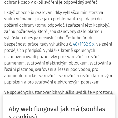
ochraně osob v okolí sváření je odpovědný svářeč.
I když obecně je svařování díky vyhlášce ministerstva
vnitra vnímáno spíše jako problematika spadající do
požární ochrany (tomu odpovídá i zařazení této kapitoly),
začnu požadavky, které jsou stanoveny stále platnou
vyhláškou dnes již neexistujícího Českého úřadu
bezpečnosti práce, tedy vyhláškou č.
48/1982 Sb.
, ve znění
pozdějších předpisů. Vyhláška kromě společných
ustanovení uvádí požadavky pro svařování a řezání
plamenem, svařování elektrickým obloukem, svařování a
řezání plazmou, svařování a řezání pod vodou, pro
aluminotermické svařování, svařování a řezání laserovým
paprskem a pro svařování elektronovým paprskem.
Ve společných ustanoveních vyhláška uvádí, že v prostoru,
v němž se svařuje, se nesmějí vyskytovat nebezpečné látky
v množství nepříznivě ovlivňujícím bezpečnost při práci.
Aby web fungoval jak má (souhlas
Pokud by mohla vzniknout provozní nehoda, nebo pokud
s cookies)
by hrozilo nebezpečí otravy nebo zadušení při