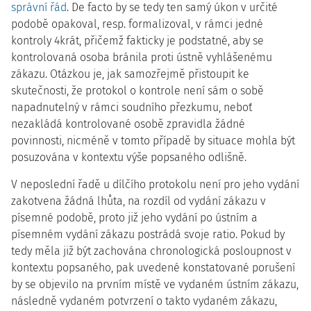
správní řád
. De facto by se tedy ten samý úkon v určité
podobě opakoval, resp. formalizoval, v rámci jedné
kontroly 4krát, přičemž fakticky je podstatné, aby se
kontrolovaná osoba bránila proti ústně vyhlášenému
zákazu. Otázkou je, jak samozřejmě přistoupit ke
skutečnosti, že protokol o kontrole není sám o sobě
napadnutelný v rámci soudního přezkumu, neboť
nezakládá kontrolované osobě zpravidla žádné
povinnosti, nicméně v tomto případě by situace mohla být
posuzována v kontextu výše popsaného odlišně.
V neposlední řadě u dílčího protokolu není pro jeho vydání
zakotvena žádná lhůta, na rozdíl od vydání zákazu v
písemné podobě, proto již jeho vydání po ústním a
písemném vydání zákazu postrádá svoje ratio. Pokud by
tedy měla již být zachována chronologická posloupnost v
kontextu popsaného, pak uvedené konstatované porušení
by se objevilo na prvním místě ve vydaném ústním zákazu,
následně vydaném potvrzení o takto vydaném zákazu,