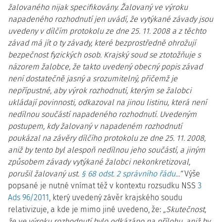
žalovaného nijak specifikovány. Žalovaný ve výroku
napadeného rozhodnutí jen uvádí, že vytýkané závady jsou
uvedeny v dílčím protokolu ze dne 25. 11. 2008 a z těchto
závad má jít o ty závady, které bezprostředně ohrožují
bezpečnost fyzických osob. Krajský soud se ztotožňuje s
názorem žalobce, že takto uvedený obecný popis závad
není dostatečně jasný a srozumitelný, přičemž je
nepřípustné, aby výrok rozhodnutí, kterým se žalobci
ukládají povinnosti, odkazoval na jinou listinu, která není
nedílnou součástí napadeného rozhodnutí. Uvedeným
postupem, kdy žalovaný v napadeném rozhodnutí
poukázal na závěry dílčího protokolu ze dne 25. 11. 2008,
aniž by tento byl alespoň nedílnou jeho součástí, a jiným
způsobem závady vytýkané žalobci nekonkretizoval,
porušil žalovaný ust.
§ 68 odst. 2 správního řádu
...“
Výše
popsané je nutné vnímat též v kontextu rozsudku NSS
3
Ads 96/2011
, který uvedený závěr krajského soudu
relativizuje, a kde je mimo jiné uvedeno, že:
„Skutečnost,
že ve výroku rozhodnutí bylo odkázáno na přílohu, aniž by