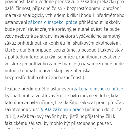
povinnosti tam uvedené představuje zásadní překážku pro
další činnost, případně že se k bezprostřednímu ohrožení
má také analogicky vzhledem k dikci bodu 1. předmětného
ustanovení
zákona o inspekci práce
přihlédnout. Jakkoliv
bude první závěr zřejmě správný, je nutné uvést, že bude
vždy nezbytné ze strany inspektora vydávajícího samotný
zákaz přihlédnout ke konkrétním skutkovým okolnostem,
které v daném případě jsou známé, a posoudit takový stav
z pohledu intenzity, jakým se může promítnout negativně
ve sféře jednotlivého zaměstnance (což samozřejmě bude
nutné zkoumat i u první skupiny z hlediska
bezprostředního ohrožení bezpečnosti).
Textace předmětného ustanovení
zákona o inspekci práce
by snad mohla vést k závěru, že bylo možné v době, kdy
tato úprava byla účinná, bez dalšího zakázat práci přesčas
zakotvenou v ust.
§ 93a zákoníku práce
(účinnou do 31. 12.
2013), avšak takový závěr by byl jistě nepřijatelný, čili k
faktickému zákazu by mohlo být přistoupeno pouze v