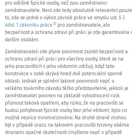
pro odlišné fyzické osoby, než jsou zaměstnanci
zaměstnavatele. Není zde tedy absolutně relevantní pouze
to, zda se jedná o výkon závislé práce ve smyslu ust.
§ 2
3)
odst. 1 zákoníku práce
pro zaměstnavatele, ale
bezpečnost a ochrana zdraví při práci je zde garantována i
dalším osobám.
Zaměstnavateli zde plyne povinnost zajistit bezpečnost a
ochranu zdraví při práci pro všechny osoby, které se na
jeho pracovištích s jeho vědomím zdržují, když tato
konstrukce v sobě skrývá hned dvě potenciální sporné
oblasti. Jednak je splnění takové povinnosti např. u
velkého továrního závodu těžko představitelné, jakkoli je
zaměstnavatel povinen na základě vyhodnocení rizik
přijmout taková opatření, aby riziko, že na pracovišti se
budou pohybovat fyzické osoby bez jeho vědomí, bylo co
možná nejvíce minimalizováno. Na druhé straně mohou
být v případě úrazu na takovém pracovišti tvrzeny oběma
stranami opačné skutečnosti (myšleno např. v případě