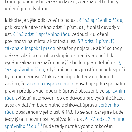
komu je onen ústní zákaz ukládán, zda zná délku lhůty
určené pro odvolání.
Jakkoliv je výše odkazováno na ust.
§ 143 správního řádu
,
pak kromě citovaného odst. 1 písm. a) již další důvody v
ust.
§ 143 odst. 1 správního řádu
vedoucí k uložení
povinnosti na místě v kontextu ust.
§ 7 odst. 1 písm. f)
zákona o inspekci práce
obsaženy nejsou. Nabízí se tedy
otázka, zda i pro druhou skupinu situací vedoucích k
vydání zákazu naznačenou výše bude uplatnitelné ust.
§
143 správního řádu
, když ani ono bezprostřední nebezpečí
být dáno nemusí. V takovém případě tedy dojdeme k
závěru, že
zákon o inspekci práce
obsahuje jako speciální
právní předpis vůči obecné úpravě obsažené ve
správním
řádu
zvláštní ustanovení co do důvodu pro vydání zákazu,
avšak v dalším bude nutné aplikovat úpravu
správního
řádu
obsaženou v jeho ust. § 143. To se samozřejmě bude
tedy týkat i povinnosti vyplývající z ust.
§ 143 odst. 2 in fine
11)
správního řádu
.
Bude tedy nutné vydat o takovém