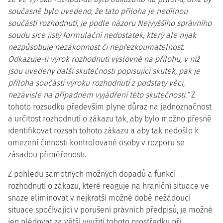
současně bylo uvedeno, že tato příloha je nedílnou
součástí rozhodnutí, je podle názoru Nejvyššího správního
soudu sice jistý formulační nedostatek, který ale nijak
nezpůsobuje nezákonnost či nepřezkoumatelnost.
Odkazuje-li výrok rozhodnutí výslovně na přílohu, v níž
jsou uvedeny další skutečnosti popisující skutek, pak je
příloha součástí výroku rozhodnutí z podstaty věci,
nezávisle na případném vyjádření této skutečnosti.“
Z
tohoto rozsudku především plyne důraz na jednoznačnost
a určitost rozhodnutí o zákazu tak, aby bylo možno přesně
identifikovat rozsah tohoto zákazu a aby tak nedošlo k
omezení činnosti kontrolované osoby v rozporu se
zásadou přiměřenosti.
Z pohledu samotných možných dopadů a funkci
rozhodnutí o zákazu, které reaguje na hraniční situace ve
snaze eliminovat v nejkratší možné době nežádoucí
situace spočívající v porušení právních předpisů, je možné
jen plédovat za větší využití tohoto prostředku při