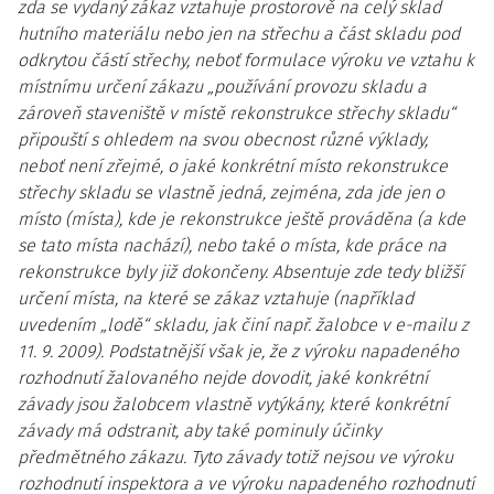
zda se vydaný zákaz vztahuje prostorově na celý sklad
hutního materiálu nebo jen na střechu a část skladu pod
odkrytou částí střechy, neboť formulace výroku ve vztahu k
místnímu určení zákazu „používání provozu skladu a
zároveň staveniště v místě rekonstrukce střechy skladu“
připouští s ohledem na svou obecnost různé výklady,
neboť není zřejmé, o jaké konkrétní místo rekonstrukce
střechy skladu se vlastně jedná, zejména, zda jde jen o
místo (místa), kde je rekonstrukce ještě prováděna (a kde
se tato místa nachází), nebo také o místa, kde práce na
rekonstrukce byly již dokončeny. Absentuje zde tedy bližší
určení místa, na které se zákaz vztahuje (například
uvedením „lodě“ skladu, jak činí např. žalobce v e-mailu z
11. 9. 2009). Podstatnější však je, že z výroku napadeného
rozhodnutí žalovaného nejde dovodit, jaké konkrétní
závady jsou žalobcem vlastně vytýkány, které konkrétní
závady má odstranit, aby také pominuly účinky
předmětného zákazu. Tyto závady totiž nejsou ve výroku
rozhodnutí inspektora a ve výroku napadeného rozhodnutí