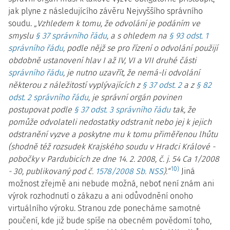
jak plyne z následujícího závěru Nejvyššího správního
soudu.
„Vzhledem k tomu, že odvolání je podáním ve
smyslu
§ 37 správního řádu
, a s ohledem na
§ 93 odst. 1
správního řádu
, podle nějž se pro řízení o odvolání použijí
obdobně ustanovení hlav I až IV, VI a VII druhé části
správního řádu
, je nutno uzavřít, že nemá-li odvolání
některou z náležitostí vyplývajících z
§ 37 odst. 2
a z
§ 82
odst. 2 správního řádu
, je správní orgán povinen
postupovat podle
§ 37 odst. 3 správního řádu
tak, že
pomůže odvolateli nedostatky odstranit nebo jej k jejich
odstranění vyzve a poskytne mu k tomu přiměřenou lhůtu
(shodně též rozsudek Krajského soudu v Hradci Králové -
pobočky v Pardubicích ze dne 14. 2. 2008, č. j. 54 Ca 1/2008
10)
- 30, publikovaný pod č.
1578/2008 Sb. NSS
).“
Jiná
možnost zřejmě ani nebude možná, neboť není znám ani
výrok rozhodnutí o zákazu a ani odůvodnění onoho
virtuálního výroku. Stranou zde ponecháme samotné
poučení, kde již bude spíše na obecném povědomí toho,