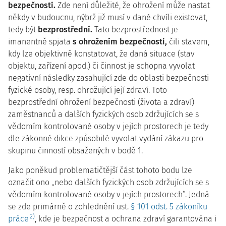
bezpečnosti.
Zde není důležité, že ohrožení může nastat
někdy v budoucnu, nýbrž již musí v dané chvíli existovat,
tedy být
bezprostřední.
Tato bezprostřednost je
imanentně spjata
s ohrožením bezpečnosti,
čili stavem,
kdy lze objektivně konstatovat, že daná situace (stav
objektu, zařízení apod.) či činnost je schopna vyvolat
negativní následky zasahující zde do oblasti bezpečnosti
fyzické osoby, resp. ohrožující její zdraví. Toto
bezprostřední ohrožení bezpečnosti (života a zdraví)
zaměstnanců a dalších fyzických osob zdržujících se s
vědomím kontrolované osoby v jejích prostorech je tedy
dle zákonné dikce způsobilé vyvolat vydání zákazu pro
skupinu činností obsažených v bodě 1.
Jako poněkud problematičtější část tohoto bodu lze
označit ono „nebo dalších fyzických osob zdržujících se s
vědomím kontrolované osoby v jejích prostorech“. Jedná
se zde primárně o zohlednění ust.
§ 101 odst. 5 zákoníku
2)
práce
, kde je bezpečnost a ochrana zdraví garantována i