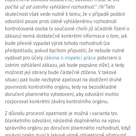
počítá už od ústního vyhlášení rozhodnutí.“ /9/
Tato
skutečnost však vede nutně k tomu, že v případě podání
odvolání pouze proti ústně vyhlášenému rozhodnutí
kontrolovaná osoba (v současné chvíli již účastník řízení o
zákazu) nemá dostatečně konkrétní informace o tom, jak
bude přesně vypadat výrok tohoto rozhodnutí (za
předpokladu, pokud bychom připustili, že nebude nutné
vydávat pro účely
zákona o inspekci práce
potvrzení o
ústním vyhlášení zákazu, jak bude popsáno níže), a tedy
možnost její obrany bude částečně ztížena. V takové
situaci pak bude nezbytné apelovat na dodržení druhé
povinnosti kontrolního orgánu, tedy na bezodkladné
doručení písemného vyhotovení, aby odvolání mohlo
rozporovat konkrétní závěry kontrolního orgánu.
Z důvodu procesní opatrnosti je možná i varianta tzv.
blanketního odvolání, následně doplněného na výzvu
správního orgánu po doručení písemného rozhodnutí, když
správní orgán musí k takové výzvě obligatorně přistoupit,