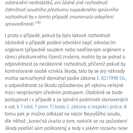
odstranění nedostatků, ani žádné jiné rozhodnutí.
Odmítnutí soudního přezkumu napadeného správního
rozhodnutí by v tomto případě znamenalo odepření
18)
spravedlnosti.“
I proto v případě, pokud by bylo takové rozhodnutí
následně v případě podání odvolání např. odvolacím
orgánem (případně soudem nebo nadřízeným orgánem v
rámci přezkumného řízení) zrušeno, mohlo by se jednat o
odpovědnost za nezákonné rozhodnutí, přičemž pokud by
kontrolované osobě vznikla škoda, tato by se její náhrady
mohla samozřejmě domáhat podle zákona č.
82/1998 Sb.
,
o odpovědnosti za škodu způsobenou při výkonu veřejné
moci nesprávným úředním postupem. Obdobně se bude
postupovat i v případě a za splnění podmínek stanovených
v ust.
§ 7 odst. 1 písm. f) bodu 2. zákona o inspekci práce
. K
tomu pak je možno odkázat na názor Nejvyššího soudu,
dle něhož
„konečná úvaha o tom, nakolik se na způsobení
škody podílel sám poškozený, a tedy v jakém rozsahu nese