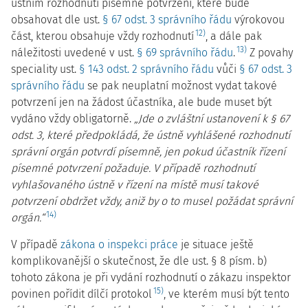
ústním rozhodnutí písemné potvrzení, které bude
obsahovat dle ust.
§ 67 odst. 3 správního řádu
výrokovou
12)
část, kterou obsahuje vždy rozhodnutí
, a dále pak
13)
náležitosti uvedené v ust.
§ 69 správního řádu
.
Z povahy
speciality ust.
§ 143 odst. 2 správního řádu
vůči
§ 67 odst. 3
správního řádu
se pak neuplatní možnost vydat takové
potvrzení jen na žádost účastníka, ale bude muset být
vydáno vždy obligatorně.
„Jde o zvláštní ustanovení k § 67
odst. 3, které předpokládá, že ústně vyhlášené rozhodnutí
správní orgán potvrdí písemně, jen pokud účastník řízení
písemné potvrzení požaduje. V případě rozhodnutí
vyhlašovaného ústně v řízení na místě musí takové
potvrzení obdržet vždy, aniž by o to musel požádat správní
14)
orgán.“
V případě
zákona o inspekci práce
je situace ještě
komplikovanější o skutečnost, že dle ust. § 8 písm. b)
tohoto zákona je při vydání rozhodnutí o zákazu inspektor
15)
povinen pořídit dílčí protokol
, ve kterém musí být tento