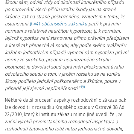
škodu sám, odvisí vždy od okolností konkrétního případu
po porovnání všech příčin vzniku škody jak na straně
škůdce, tak na straně poškozeného. Vzhledem k tomu, že
ustanovení
§ 441 občanského zákoníku
patří k právním
normám s relativně neurčitou hypotézou, tj. k normám,
jejichž hypotéza není stanovena přímo právním předpisem
a která tak přenechává soudu, aby podle svého uvážení v
každém jednotlivém případě vymezil sám hypotézu právní
normy ze širokého, předem neomezeného okruhu
okolností, je dovolací soud oprávněn přezkoumat úvahu
odvolacího soudu o tom, v jakém rozsahu se na vzniku
škody podílelo jednání poškozeného a škůdce, pouze v
19)
případě její zjevné nepřiměřenosti.“
Některé další procesní aspekty rozhodování o zákazu pak
lze dovodit i z rozsudku Krajského soudu v Ostravě 38 Ad
22/2010, který k institutu zákazu mimo jiné uvedl, že
„ze
znění výroků prvoinstančního rozhodnutí inspektora a
rozhodnutí žalovaného totiž nelze jednoznačně dovodit,