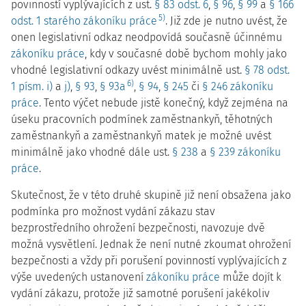
povinností vyplývajících z ust.
§ 83 odst. 6
,
§ 96
,
§ 99
a
§ 166
5)
odst. 1 starého zákoníku práce
. Již zde je nutno uvést, že
onen legislativní odkaz neodpovídá současně účinnému
zákoníku práce
, kdy v současné době bychom mohly jako
vhodné legislativní odkazy uvést minimálně ust.
§ 78 odst.
6)
1 písm. i)
a
j)
,
§ 93
,
§ 93a
,
§ 94
,
§ 245
či
§ 246 zákoníku
práce
. Tento výčet nebude jistě konečný, když zejména na
úseku pracovních podmínek zaměstnankyň, těhotných
zaměstnankyň a zaměstnankyň matek je možné uvést
minimálně jako vhodné dále ust.
§ 238
a
§ 239 zákoníku
práce
.
Skutečnost, že v této druhé skupině již není obsažena jako
podmínka pro možnost vydání zákazu stav
bezprostředního ohrožení bezpečnosti, navozuje dvě
možná vysvětlení. Jednak že není nutné zkoumat ohrožení
bezpečnosti a vždy při porušení povinností vyplývajících z
výše uvedených ustanovení
zákoníku práce
může dojít k
vydání zákazu, protože již samotné porušení jakékoliv