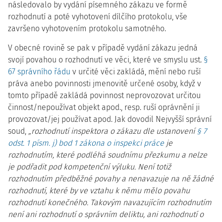
následovalo by vydání písemného zákazu ve formě
rozhodnutí a poté vyhotovení dílčího protokolu, vše
završeno vyhotovením protokolu samotného.
V obecné rovině se pak v případě vydání zákazu jedná
svojí povahou o rozhodnutí ve věci, které ve smyslu ust.
§
67 správního řádu
v určité věci zakládá, mění nebo ruší
práva anebo povinnosti jmenovitě určené osoby, když v
tomto případě zakládá povinnost neprovozovat určitou
činnost/nepoužívat objekt apod., resp. ruší oprávnění ji
provozovat/jej používat apod. Jak dovodil Nejvyšší správní
soud,
„rozhodnutí inspektora o zákazu dle ustanovení
§ 7
odst. 1 písm. j) bod 1 zákona o inspekci práce
je
rozhodnutím, které podléhá soudnímu přezkumu a nelze
je podřadit pod kompetenční výluku. Není totiž
rozhodnutím předběžné povahy a nenavazuje na ně žádné
rozhodnutí, které by ve vztahu k němu mělo povahu
rozhodnutí konečného. Takovým navazujícím rozhodnutím
není ani rozhodnutí o správním deliktu, ani rozhodnutí o