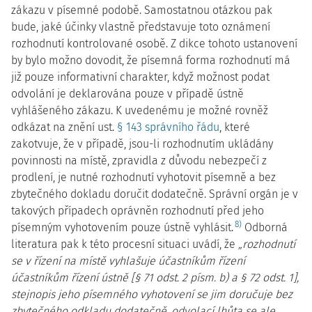
zákazu v písemné podobě. Samostatnou otázkou pak
bude, jaké účinky vlastně představuje toto oznámení
rozhodnutí kontrolované osobě. Z dikce tohoto ustanovení
by bylo možno dovodit, že písemná forma rozhodnutí má
již pouze informativní charakter, když možnost podat
odvolání je deklarována pouze v případě ústně
vyhlášeného zákazu. K uvedenému je možné rovněž
odkázat na znění ust.
§ 143 správního řádu
, které
zakotvuje, že v případě, jsou-li rozhodnutím ukládány
povinnosti na místě, zpravidla z důvodu nebezpečí z
prodlení, je nutné rozhodnutí vyhotovit písemně a bez
zbytečného dokladu doručit dodatečně. Správní orgán je v
takových případech oprávněn rozhodnutí před jeho
8)
písemným vyhotovením pouze ústně vyhlásit.
Odborná
literatura pak k této procesní situaci uvádí, že
„rozhodnutí
se v řízení na místě vyhlašuje účastníkům řízení
účastníkům řízení ústně [§ 71 odst. 2 písm. b) a § 72 odst. 1],
stejnopis jeho písemného vyhotovení se jim doručuje bez
zbytečného odkladu dodatečně, odvolací lhůta se ale