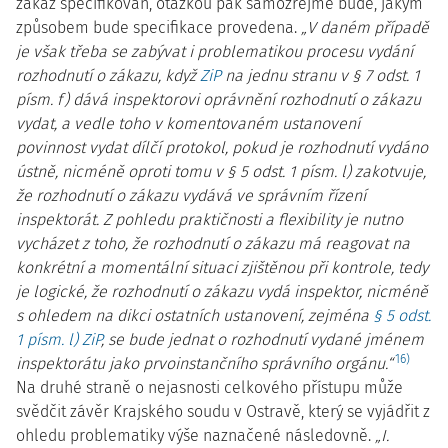
zákaz specifikován, otázkou pak samozřejmě bude, jakým
způsobem bude specifikace provedena.
„V daném případě
je však třeba se zabývat i problematikou procesu vydání
rozhodnutí o zákazu, když
ZiP
na jednu stranu v § 7 odst. 1
písm. f) dává inspektorovi oprávnění rozhodnutí o zákazu
vydat, a vedle toho v komentovaném ustanovení
povinnost vydat dílčí protokol, pokud je rozhodnutí vydáno
ústně, nicméně oproti tomu v § 5 odst. 1 písm. l) zakotvuje,
že rozhodnutí o zákazu vydává ve správním řízení
inspektorát. Z pohledu praktičnosti a flexibility je nutno
vycházet z toho, že rozhodnutí o zákazu má reagovat na
konkrétní a momentální situaci zjištěnou při kontrole, tedy
je logické, že rozhodnutí o zákazu vydá inspektor, nicméně
s ohledem na dikci ostatních ustanovení, zejména
§ 5 odst.
1 písm. l) ZiP
, se bude jednat o rozhodnutí vydané jménem
16)
inspektorátu jako prvoinstančního správního orgánu.“
Na druhé straně o nejasnosti celkového přístupu může
svědčit závěr Krajského soudu v Ostravě, který se vyjádřit z
ohledu problematiky výše naznačené následovně.
„I.