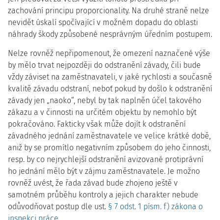
zachování principu proporcionality. Na druhé straně nelze
nevidět úskalí spočívající v možném dopadu do oblasti
náhrady škody způsobené nesprávným úředním postupem.
Nelze rovněž nepřipomenout, že omezení naznačené výše
by mělo trvat nejpozději do odstranění závady, čili bude
vždy záviset na zaměstnavateli, v jaké rychlosti a současně
kvalitě závadu odstraní, neboť pokud by došlo k odstranění
závady jen „naoko“, nebyl by tak naplněn účel takového
zákazu a v činnosti na určitém objektu by nemohlo být
pokračováno. Fakticky však může dojít k odstranění
závadného jednání zaměstnavatele ve velice krátké době,
aniž by se promítlo negativním způsobem do jeho činnosti,
resp. by co nejrychlejší odstranění avizované protiprávní
ho jednání mělo být v zájmu zaměstnavatele. Je možno
rovněž uvést, že řada závad bude zhojeno ještě v
samotném průběhu kontroly a jejich charakter nebude
odůvodňovat postup dle ust.
§ 7 odst. 1 písm. f) zákona o
inspekci práce
.