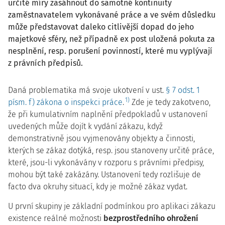
určité míry zasáhnout do samotné kontinuity
zaměstnavatelem vykonávané práce a ve svém důsledku
může představovat daleko citlivější dopad do jeho
majetkové sféry, než případně ex post uložená pokuta za
nesplnění, resp. porušení povinností, které mu vyplývají
z právních předpisů.
Daná problematika má svoje ukotvení v ust.
§ 7 odst. 1
1)
písm. f) zákona o inspekci práce
.
Zde je tedy zakotveno,
že při kumulativním naplnění předpokladů v ustanovení
uvedených může dojít k vydání zákazu, když
demonstrativně jsou vyjmenovány objekty a činnosti,
kterých se zákaz dotýká, resp. jsou stanoveny určité práce,
které, jsou-li vykonávány v rozporu s právními předpisy,
mohou být také zakázány. Ustanovení tedy rozlišuje de
facto dva okruhy situací, kdy je možné zákaz vydat.
U první skupiny je základní podmínkou pro aplikaci zákazu
existence reálné možnosti
bezprostředního ohrožení