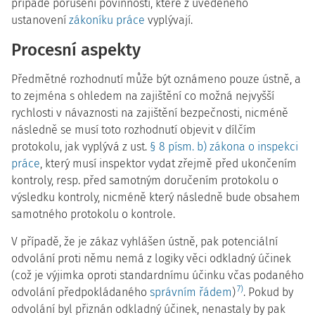
případě porušení povinností, které z uvedeného
ustanovení
zákoníku práce
vyplývají.
Procesní aspekty
Předmětné rozhodnutí může být oznámeno pouze ústně, a
to zejména s ohledem na zajištění co možná nejvyšší
rychlosti v návaznosti na zajištění bezpečnosti, nicméně
následně se musí toto rozhodnutí objevit v dílčím
protokolu, jak vyplývá z ust.
§ 8 písm. b) zákona o inspekci
práce
, který musí inspektor vydat zřejmě před ukončením
kontroly, resp. před samotným doručením protokolu o
výsledku kontroly, nicméně který následně bude obsahem
samotného protokolu o kontrole.
V případě, že je zákaz vyhlášen ústně, pak potenciální
odvolání proti němu nemá z logiky věci odkladný účinek
(což je výjimka oproti standardnímu účinku včas podaného
7)
odvolání předpokládaného
správním řádem
)
. Pokud by
odvolání byl přiznán odkladný účinek, nenastaly by pak