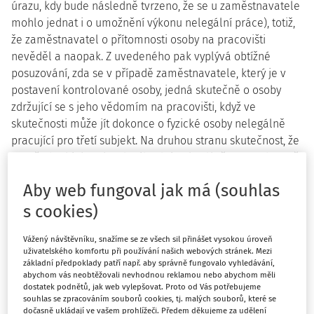
úrazu, kdy bude následně tvrzeno, že se u zaměstnavatele
mohlo jednat i o umožnění výkonu nelegální práce), totiž,
že zaměstnavatel o přítomnosti osoby na pracovišti
nevěděl a naopak. Z uvedeného pak vyplývá obtížné
posuzování, zda se v případě zaměstnavatele, který je v
postavení kontrolované osoby, jedná skutečně o osoby
zdržující se s jeho vědomím na pracovišti, když ve
skutečnosti může jít dokonce o fyzické osoby nelegálně
pracující pro třetí subjekt. Na druhou stranu skutečnost, že
pro třetí subjekt vykonávají práci nelegálně, nemusí nutně
znamenat, že o nich kontrolovaná osoba neví.
Odst. 5 ust. §
Aby web fungoval jak má (souhlas
101 zákoníku práce
tedy působí v oblasti uvedeného
ustanovení
zákoníku práce
nepoměrně šířeji, vůči širšímu
s cookies)
okruhu osob, což našlo svoje zrcadlení v dikci
Vážený návštěvníku, snažíme se ze všech sil přinášet vysokou úroveň
předmětného ustanovení
zákona o inspekci práce
.
uživatelského komfortu při používání našich webových stránek. Mezi
základní předpoklady patří např. aby správně fungovalo vyhledávání,
K výše zmíněnému posuzování závislosti práce a potažmo
abychom vás neobtěžovali nevhodnou reklamou nebo abychom měli
tak i práce nelegální pouze dodejme, že na základě
dostatek podnětů, jak web vylepšovat. Proto od Vás potřebujeme
souhlas se zpracováním souborů cookies, tj. malých souborů, které se
současného vývoje judikatury Nejvyššího správního soudu
dočasně ukládají ve vašem prohlížeči. Předem děkujeme za udělení