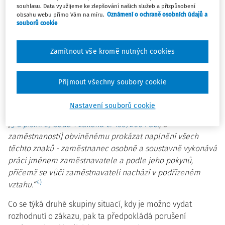
lze za definiční znak závislé práce, jejíž znaky mají svoje
souhlasu. Data využijeme ke zlepšování našich služeb a přizpůsobení
ukotvení v citovaném ust.
§ 2 odst. 1 zákoníku práce
,
obsahu webu přímo Vám na míru.
Oznámení o ochraně osobních údajů a
souborů cookie
považovat dále prvek soustavnosti.
„Společným rysem
všech znaků závislé práce vymezených v
§ 2 odst. 1
zákoníku práce
z roku 2006 je osobní či hospodářská
Zamítnout vše kromě nutných cookies
závislost zaměstnance na zaměstnavateli. Tyto znaky
slouží k odlišení závislé práce od jiných ekonomických
Přijmout všechny soubory cookie
aktivit (zejména samostatného podnikání), ale také od
aktivit jiného charakteru (zejména mezilidské výpomoci).
Nastavení souborů cookie
Proto musí správní orgány při postihování nelegální práce
[
§ 5 písm. e) bodu 1 zákona č. 435/2004 Sb.
, o
zaměstnanosti] obviněnému prokázat naplnění všech
těchto znaků - zaměstnanec osobně a soustavně vykonává
práci jménem zaměstnavatele a podle jeho pokynů,
přičemž se vůči zaměstnavateli nachází v podřízeném
4)
vztahu.“
Co se týká druhé skupiny situací, kdy je možno vydat
rozhodnutí o zákazu, pak ta předpokládá porušení