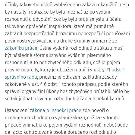
účinky takového ústně vyhlášeného zákazu okamžitě, resp.
by nastaly (realizace by byla možná) až po vydání
rozhodnutí o odvolání, což by bylo proti smyslu a účelu
takového oprávnění inspektora, které má primárně
zabránit bezprostředně hrozícímu nebezpečí či porušování
povinností vyplývajících u druhé skupiny primárně ze
zákoníku práce
. Ústně vydané rozhodnutí o zákazu musí
být následně zformalizováno vydáním písemného
rozhodnutí, a to bez zbytečného odkladu, což je pojem
právně neurčitý, který je obsažen např. i v ust.
§ 71 odst. 1
správního řádu
, přičemž je odrazem základní zásady
zakotvené v ust. § 6 odst. 1 tohoto předpisu, podle kterého
správní orgány činí úkony bez zbytečných průtahů. Mělo by
se tak jednat o vydání rozhodnutí v řádech několika dnů.
Ustanovení
zákona o inspekci práce
zde hovoří o
oznámení rozhodnutí o vydání zákazu, což lze v tomto
případě vnímat jako pojem vydání rozhodnutí, neboť bude
de facto kontrolované osobě doručeno rozhodnutí o