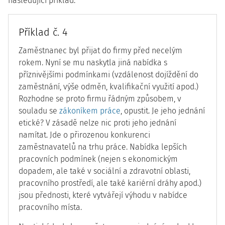
následující příklad.
Příklad č. 4
Zaměstnanec byl přijat do firmy před necelým
rokem. Nyní se mu naskytla jiná nabídka s
příznivějšími podmínkami (vzdálenost dojíždění do
zaměstnání, výše odměn, kvalifikační využití apod.)
Rozhodne se proto firmu řádným způsobem, v
souladu se
zákoníkem práce
, opustit. Je jeho jednání
etické? V zásadě nelze nic proti jeho jednání
namítat. Jde o přirozenou konkurenci
zaměstnavatelů na trhu práce. Nabídka lepších
pracovních podmínek (nejen s ekonomickým
dopadem, ale také v sociální a zdravotní oblasti,
pracovního prostředí, ale také kariérní dráhy apod.)
jsou přednosti, které vytvářejí výhodu v nabídce
pracovního místa.