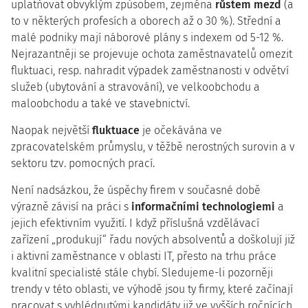
uplatňovat obvyklým způsobem, zejména
růstem mezd
(a
to v některých profesích a oborech až o 30 %). Střední a
malé podniky mají náborové plány s indexem od 5-12 %.
Nejrazantněji se projevuje ochota zaměstnavatelů omezit
fluktuaci, resp. nahradit výpadek zaměstnanosti v odvětví
služeb (ubytování a stravování), ve velkoobchodu a
maloobchodu a také ve stavebnictví.
Naopak největší
fluktuace
je očekávána ve
zpracovatelském průmyslu, v těžbě nerostných surovin a v
sektoru tzv. pomocných prací.
Není nadsázkou, že úspěchy firem v současné době
výrazně závisí na práci s
informačními technologiemi
a
jejich efektivním využití. I když příslušná vzdělávací
zařízení „produkují“ řadu nových absolventů a doškolují již
i aktivní zaměstnance v oblasti IT, přesto na trhu práce
kvalitní specialisté stále chybí. Sledujeme-li pozorněji
trendy v této oblasti, ve výhodě jsou ty firmy, které začínají
pracovat s vyhlédnutými kandidáty již ve vyšších ročnících