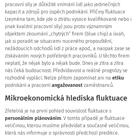
pracovní síly je důležité vnímání lidí jako jedinečných
kapacit a zdrojů pro úspěch podnikání. Příčiny fluktuace
(zejména tam, kde jde o ztrátu vysoce kvalifikované nebo i
jinak kvalitní pracovní síly) jsou proto významným
objektem zkoumání „chytrých“ firem (blue chip) a úvah,
jak si poradit se situacemi nuceného propouštění,
nežádoucích odchodů lidí z práce apod., a naopak zase se
získáváním nových potřebných pracovníků. U těchto firem
neplatí, že nějak bylo a nějak bude. Dnes je zítra a zítra
nás čeká budoucnost. Předvídavost a reálné prognózy se
rozhodně vyplácí. Nelze přitom zapomínat ani na
etiku
podnikání a pracovní
angažovanost
zaměstnanců.
Mikroekonomická hlediska fluktuace
Zřetelná je na první pohled souvislost fluktuace s
personálním plánováním
. V tomto případě je fluktuace
veličinou, kterou musíme předvídat a současně veličinou,
která nás informuje o správnosti předchozí predikce.