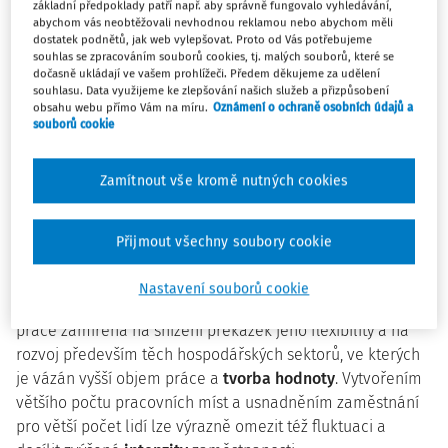
základní předpoklady patří např. aby správně fungovalo vyhledávání,
dopad ve
mzdové oblasti
. Ve svém důsledku se jedná o
abychom vás neobtěžovali nevhodnou reklamou nebo abychom měli
rozevření mzdové škály a především k reálnému poklesu
dostatek podnětů, jak web vylepšovat. Proto od Vás potřebujeme
souhlas se zpracováním souborů cookies, tj. malých souborů, které se
nejnižších mezd, to však naráží na vztah mezi nejnižšími
dočasně ukládají ve vašem prohlížeči. Předem děkujeme za udělení
příjmy a sociálními dávkami.
souhlasu. Data využijeme ke zlepšování našich služeb a přizpůsobení
obsahu webu přímo Vám na míru.
Oznámení o ochraně osobních údajů a
Stejně platí opak. Omezení fluktuace a přechod na vyšší
souborů cookie
zaměstnanost při konstantním nebo vyšším ekonomickém
růstu má za následek rozevření mzdové škály a bývá
Zamítnout vše kromě nutných cookies
doprovázeno snižováním sociálních dávek.
Vhodnými cestami ke
strategickému záměru
dosáhnout
Přijmout všechny soubory cookie
nižší míry fluktuace (současně růstu zaměstnanosti) je
zvýšení míry potencionálního ekonomického růstu. Je
Nastavení souborů cookie
třeba přijmout razantní
strukturální opatření
na trhu
práce zamířená na snížení překážek jeho flexibility a na
rozvoj především těch hospodářských sektorů, ve kterých
je vázán vyšší objem práce a
tvorba hodnoty
. Vytvořením
většího počtu pracovních míst a usnadněním zaměstnání
pro větší počet lidí lze výrazně omezit též fluktuaci a