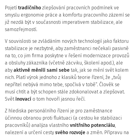
Pojetí
tradičního
zlepšování pracovních podmínek ve
smyslu ergonomie práce a komfortu pracovního zázemí se
již nezdá být v současnosti imperativem stabilizace, ale
samozřejmostí.
V souvislosti se zvládáním nových technologií jako faktoru
stabilizace je nezbytné, aby zaměstnanci nečekali pasivně
na to, co jim firma poskytne v řešení modernizace provozů
a obsluhy zákazníka (včetně zácviku, školení apod.), ale
aby
aktivně měnili sami sebe
tak, jak se mění svět kolem
nich. Platí výrok jednoho z klasiků teorie řízení, že „tvůj
nepřítel nebývá mimo tebe, spočívá v tobě“. Člověk se
musí chtít a být schopen stále zdokonalovat a zlepšovat.
Svět
inovací
o tom hovoří jasnou řečí.
Z hlediska personálního řízení je pro zaměstnance
účinnou obranou proti fluktuaci (a cestou ke stabilizaci
pracovníků) analýza vlastního
vnitřního potenciálu
,
nalezení a určení cesty
svého rozvoje
a změn. Přípravu na