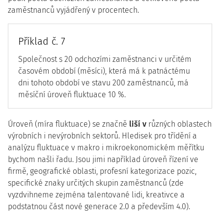
zaměstnanců vyjádřený v procentech.
Příklad č. 7
Společnost s 20 odchozími zaměstnanci v určitém
časovém období (měsíci), která má k patnáctému
dni tohoto období ve stavu 200 zaměstnanců, má
měsíční úroveň fluktuace 10 %.
Úroveň (míra fluktuace) se značně
liší v
různých oblastech
výrobních i nevýrobních sektorů. Hledisek pro třídění a
analýzu fluktuace v makro i mikroekonomickém měřítku
bychom našli řadu. Jsou jimi například úroveň řízení ve
firmě, geografické oblasti, profesní kategorizace pozic,
specifické znaky určitých skupin zaměstnanců (zde
vyzdvihneme zejména talentované lidi, kreativce a
podstatnou část nové generace 2.0 a především 4.0).