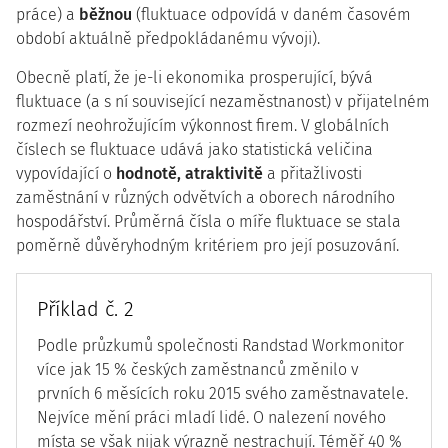
práce) a
běžnou
(fluktuace odpovídá v daném časovém
období aktuálně předpokládanému vývoji).
Obecně platí, že je-li ekonomika prosperující, bývá
fluktuace (a s ní související nezaměstnanost) v přijatelném
rozmezí neohrožujícím výkonnost firem. V globálních
číslech se fluktuace udává jako statistická veličina
vypovídající o
hodnotě, atraktivitě
a přitažlivosti
zaměstnání v různých odvětvích a oborech národního
hospodářství. Průměrná čísla o míře fluktuace se stala
poměrně důvěryhodným kritériem pro její posuzování.
Příklad č. 2
Podle průzkumů společnosti Randstad Workmonitor
více jak 15 % českých zaměstnanců změnilo v
prvních 6 měsících roku 2015 svého zaměstnavatele.
Nejvíce mění práci mladí lidé. O nalezení nového
místa se však nijak výrazně nestrachují. Téměř 40 %