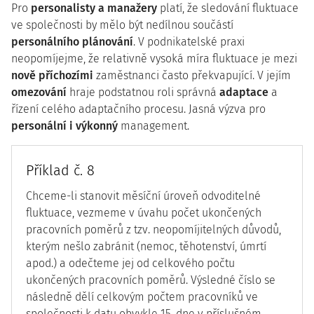
Pro
personalisty a manažery
platí, že sledování fluktuace
ve společnosti by mělo být nedílnou součástí
personálního plánování
. V podnikatelské praxi
neopomíjejme, že relativně vysoká míra fluktuace je mezi
nově příchozími
zaměstnanci často překvapující. V jejím
omezování
hraje podstatnou roli správná
adaptace
a
řízení celého adaptačního procesu. Jasná výzva pro
personální i výkonný
management.
Příklad č. 8
Chceme-li stanovit měsíční úroveň odvoditelné
fluktuace, vezmeme v úvahu počet ukončených
pracovních poměrů z tzv. neopomíjitelných důvodů,
kterým nešlo zabránit (nemoc, těhotenství, úmrtí
apod.) a odečteme jej od celkového počtu
ukončených pracovních poměrů. Výsledné číslo se
následně dělí celkovým počtem pracovníků ve
společnosti k datu obvykle 15. dne v příslušném