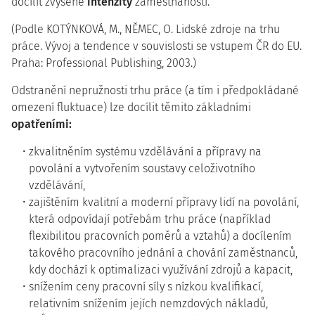
docílit zvýšené
intenzity
zaměstnanosti.
(Podle KOTÝNKOVÁ, M., NĚMEC, O. Lidské zdroje na trhu
práce. Vývoj a tendence v souvislosti se vstupem ČR do EU.
Praha: Professional Publishing, 2003.)
Odstranění nepružnosti trhu práce (a tím i předpokládané
omezení fluktuace) lze docílit těmito základními
opatřeními:
zkvalitněním systému vzdělávání a přípravy na
povolání a vytvořením soustavy celoživotního
vzdělávání,
zajištěním kvalitní a moderní přípravy lidí na povolání,
která odpovídají potřebám trhu práce (například
flexibilitou pracovních poměrů a vztahů) a docílením
takového pracovního jednání a chování zaměstnanců,
kdy dochází k optimalizaci využívání zdrojů a kapacit,
snížením ceny pracovní síly s nízkou kvalifikací,
relativním snížením jejích nemzdových nákladů,