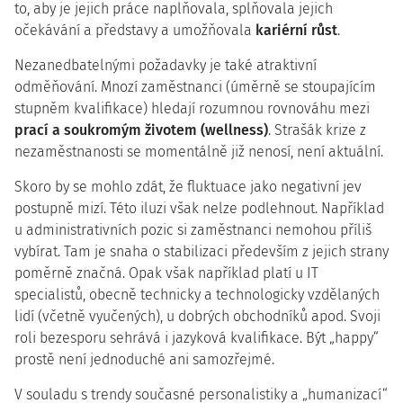
to, aby je jejich práce naplňovala, splňovala jejich
očekávání a představy a umožňovala
kariérní růst
.
Nezanedbatelnými požadavky je také atraktivní
odměňování. Mnozí zaměstnanci (úměrně se stoupajícím
stupněm kvalifikace) hledají rozumnou rovnováhu mezi
prací a soukromým životem (wellness)
. Strašák krize z
nezaměstnanosti se momentálně již nenosí, není aktuální.
Skoro by se mohlo zdát, že fluktuace jako negativní jev
postupně mizí. Této iluzi však nelze podlehnout. Například
u administrativních pozic si zaměstnanci nemohou příliš
vybírat. Tam je snaha o stabilizaci především z jejich strany
poměrně značná. Opak však například platí u IT
specialistů, obecně technicky a technologicky vzdělaných
lidí (včetně vyučených), u dobrých obchodníků apod. Svoji
roli bezesporu sehrává i jazyková kvalifikace. Být „happy“
prostě není jednoduché ani samozřejmé.
V souladu s trendy současné personalistiky a „humanizací“