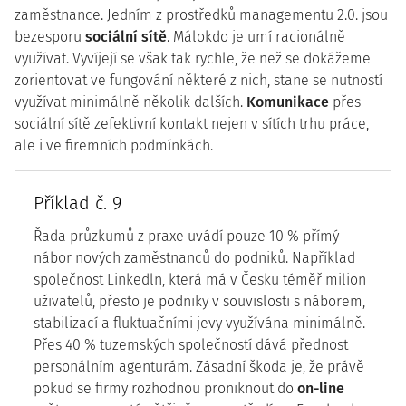
zaměstnance. Jedním z prostředků managementu 2.0. jsou
bezesporu
sociální sítě
. Málokdo je umí racionálně
využívat. Vyvíjejí se však tak rychle, že než se dokážeme
zorientovat ve fungování některé z nich, stane se nutností
využívat minimálně několik dalších.
Komunikace
přes
sociální sítě zefektivní kontakt nejen v sítích trhu práce,
ale i ve firemních podmínkách.
Příklad č. 9
Řada průzkumů z praxe uvádí pouze 10 % přímý
nábor nových zaměstnanců do podniků. Například
společnost Linkedln, která má v Česku téměř milion
uživatelů, přesto je podniky v souvislosti s náborem,
stabilizací a fluktuačními jevy využívána minimálně.
Přes 40 % tuzemských společností dává přednost
personálním agenturám. Zásadní škoda je, že právě
pokud se firmy rozhodnou proniknout do
on-line