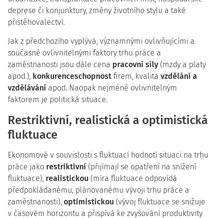
deprese či konjunktury, změny životního stylu a také
přistěhovalectví.
Jak z předchozího vyplývá, významnými ovlivňujícími a
současně ovlivnitelnými faktory trhu práce a
zaměstnanosti jsou dále cena
pracovní síly
(mzdy a platy
apod.),
konkurenceschopnost
firem, kvalita
vzdělání a
vzdělávání
apod. Naopak nejméně ovlivnitelným
faktorem je politická situace.
Restriktivní, realistická a optimistická
fluktuace
Ekonomové v souvislosti s fluktuací hodnotí situaci na trhu
práce jako
restriktivní
(přijímají se opatření na snížení
fluktuace),
realistickou
(míra fluktuace odpovídá
předpokládanému, plánovanému vývoji trhu práce a
zaměstnanosti),
optimistickou
(vývoj fluktuace se snižuje
v časovém horizontu a přispívá ke zvyšování produktivity