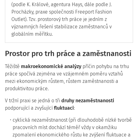
(podle K. Králové, agentura Hays, dále podle J.
Procházky, praxe společnosti Freeport Fashion
Outlet). Tzv. prostorový trh práce je jedním z
významných řešení stabilizace zaměstnanců v
globálním měřítku.
Prostor pro trh práce a zaměstnanosti
Těžiště
makroekonomické analýzy
příčin pohybu na trhu
práce spočívá zejména ve vzájemném poměru vztahů
mezi ekonomickým růstem, růstem zaměstnanosti a
produktivitou práce.
V tržní praxi se jedná o tři
druhy nezaměstnanosti
podporující a zvyšující
fluktuaci
:
cyklická nezaměstnanost (při dlouhodobě nízké tvorbě
pracovních míst dochází téměř vždy v okamžiku
zpomalení ekonomického růstu ke zvýšení fluktuace a