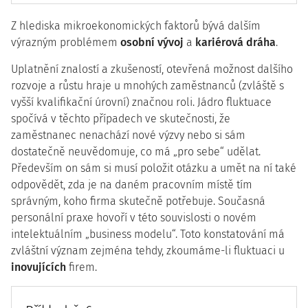
Z hlediska mikroekonomických faktorů bývá dalším
výrazným problémem
osobní vývoj
a
kariérová dráha
.
Uplatnění znalostí a zkušeností, otevřená možnost dalšího
rozvoje a růstu hraje u mnohých zaměstnanců (zvláště s
vyšší kvalifikační úrovní) značnou roli. Jádro fluktuace
spočívá v těchto případech ve skutečnosti, že
zaměstnanec nenachází nové výzvy nebo si sám
dostatečně neuvědomuje, co má „pro sebe“ udělat.
Především on sám si musí položit otázku a umět na ní také
odpovědět, zda je na daném pracovním místě tím
správným, koho firma skutečně potřebuje. Současná
personální praxe hovoří v této souvislosti o novém
intelektuálním „business modelu“. Toto konstatování má
zvláštní význam zejména tehdy, zkoumáme-li fluktuaci u
inovujících
firem.