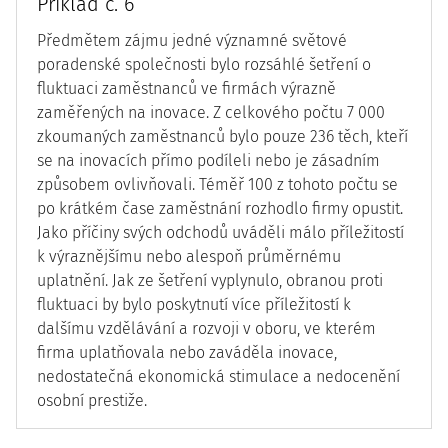
Příklad č. 6
Předmětem zájmu jedné významné světové
poradenské společnosti bylo rozsáhlé šetření o
fluktuaci zaměstnanců ve firmách výrazně
zaměřených na inovace. Z celkového počtu 7 000
zkoumaných zaměstnanců bylo pouze 236 těch, kteří
se na inovacích přímo podíleli nebo je zásadním
způsobem ovlivňovali. Téměř 100 z tohoto počtu se
po krátkém čase zaměstnání rozhodlo firmy opustit.
Jako příčiny svých odchodů uváděli málo příležitostí
k výraznějšímu nebo alespoň průměrnému
uplatnění. Jak ze šetření vyplynulo, obranou proti
fluktuaci by bylo poskytnutí více příležitostí k
dalšímu vzdělávání a rozvoji v oboru, ve kterém
firma uplatňovala nebo zaváděla inovace,
nedostatečná ekonomická stimulace a nedocenění
osobní prestiže.