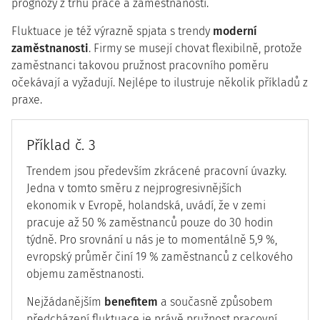
prognózy z trhu práce a zaměstnanosti.
Fluktuace je též výrazně spjata s trendy
moderní
zaměstnanosti
. Firmy se musejí chovat flexibilně, protože
zaměstnanci takovou pružnost pracovního poměru
očekávají a vyžadují. Nejlépe to ilustruje několik příkladů z
praxe.
Příklad č. 3
Trendem jsou především zkrácené pracovní úvazky.
Jedna v tomto směru z nejprogresivnějších
ekonomik v Evropě, holandská, uvádí, že v zemi
pracuje až 50 % zaměstnanců pouze do 30 hodin
týdně. Pro srovnání u nás je to momentálně 5,9 %,
evropský průměr činí 19 % zaměstnanců z celkového
objemu zaměstnanosti.
Nejžádanějším
benefitem
a současně způsobem
předcházení fluktuace je právě pružnost pracovní