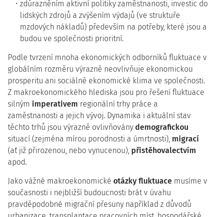
zdůrazněním aktivní politiky zaměstnanosti, investic do
lidských zdrojů a zvýšením výdajů (ve struktuře
mzdových nákladů) především na potřeby, které jsou a
budou ve společnosti prioritní.
Podle tvrzení mnoha ekonomických odborníků fluktuace v
globálním rozměru výrazně neovlivňuje ekonomickou
prosperitu ani sociálně ekonomické klima ve společnosti.
Z makroekonomického hlediska jsou pro řešení fluktuace
silným
imperativem
regionální trhy práce a
zaměstnanosti a jejich vývoj. Dynamika i aktuální stav
těchto trhů jsou výrazně ovlivňovány
demografickou
situací (zejména mírou porodnosti a úmrtnosti),
migrací
(ať již přirozenou, nebo vynucenou),
přistěhovalectvím
apod.
Jako vážné makroekonomické
otázky fluktuace
musíme v
současnosti i nejbližší budoucnosti brát v úvahu
pravděpodobné migrační přesuny například z důvodů
urbanizace, transplantace pracovních míst, hospodářské