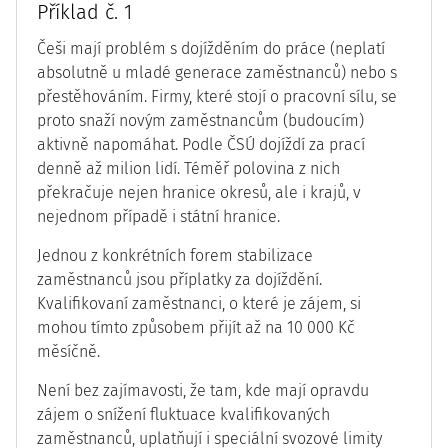
Příklad č. 1
Češi mají problém s dojížděním do práce (neplatí
absolutně u mladé generace zaměstnanců) nebo s
přestěhováním. Firmy, které stojí o pracovní sílu, se
proto snaží novým zaměstnancům (budoucím)
aktivně napomáhat. Podle ČSÚ dojíždí za prací
denně až milion lidí. Téměř polovina z nich
překračuje nejen hranice okresů, ale i krajů, v
nejednom případě i státní hranice.
Jednou z konkrétních forem stabilizace
zaměstnanců jsou příplatky za dojíždění.
Kvalifikovaní zaměstnanci, o které je zájem, si
mohou tímto způsobem přijít až na 10 000 Kč
měsíčně.
Není bez zajímavosti, že tam, kde mají opravdu
zájem o snížení fluktuace kvalifikovaných
zaměstnanců, uplatňují i speciální svozové limity