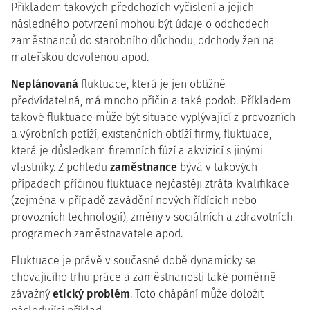
Příkladem takových předchozích vyčíslení a jejich
následného potvrzení mohou být údaje o odchodech
zaměstnanců do starobního důchodu, odchody žen na
mateřskou dovolenou apod.
Neplánovaná
fluktuace, která je jen obtížně
předvídatelná, má mnoho příčin a také podob. Příkladem
takové fluktuace může být situace vyplývající z provozních
a výrobních potíží, existenčních obtíží firmy, fluktuace,
která je důsledkem firemních fúzí a akvizicí s jinými
vlastníky. Z pohledu
zaměstnance
bývá v takových
případech příčinou fluktuace nejčastěji ztráta kvalifikace
(zejména v případě zavádění nových řídících nebo
provozních technologií), změny v sociálních a zdravotních
programech zaměstnavatele apod.
Fluktuace je právě v současné době dynamicky se
chovajícího trhu práce a zaměstnanosti také poměrně
závažný
etický problém
. Toto chápání může doložit