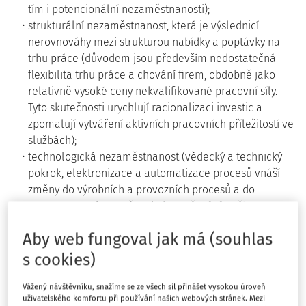
tím i potencionální nezaměstnanosti);
strukturální nezaměstnanost, která je výslednicí
nerovnováhy mezi strukturou nabídky a poptávky na
trhu práce (důvodem jsou především nedostatečná
flexibilita trhu práce a chování firem, obdobně jako
relativně vysoké ceny nekvalifikované pracovní síly.
Tyto skutečnosti urychlují racionalizaci investic a
zpomalují vytváření aktivních pracovních příležitostí ve
službách);
technologická nezaměstnanost (vědecký a technický
pokrok, elektronizace a automatizace procesů vnáší
změny do výrobních a provozních procesů a do
organizace práce, což vede ke snižování počtu
pracovních míst a často s sebou nese i prudké výkyvy
Aby web fungoval jak má (souhlas
ve fluktuaci zaměstnanců).
s cookies)
Je nutné vzít v úvahu, že dochází-li při
konstantním
ekonomickém růstu ke zvýšení nezaměstnanosti (logicky
Vážený návštěvníku, snažíme se ze všech sil přinášet vysokou úroveň
tedy k očekávanému zmírnění fluktuace), má to nepříznivý
uživatelského komfortu při používání našich webových stránek. Mezi