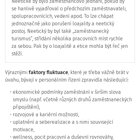
Neetické by bylo zaměstnancovo jednání, pokud by
se hanlivě vyjadřoval o předchozím zaměstnavateli,
spolupracovnících, vedení apod. To lze chápat
jednoznačně jako porušení loajality a neetický
postoj. Neetický by byl také „zaměstnanecký
turismus“, střídání několika pracovních míst rychle
za sebou. Pak by o loajalitě a etice mohla být řeč jen
stěží.
Výraznými
faktory fluktuace
, které je třeba vážně brát v
úvahu, bývají v personálním řízení zpravidla následující:
ekonomické podmínky zaměstnání v širším slova
smyslu (např. včetně různých druhů zaměstnaneckých
připojištění),
rozvojové a kariérní možnosti,
uplatnění a seberealizace a s nimi související
motivace,
wellness, pocit pracovní a duševní rovnováhy,