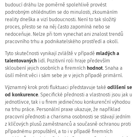
budoucí dráhu lze poměrně spolehlivě provést
podrobným ohlédnutím se do minulosti, zkoumáním
reality dneška a vizí budoucnosti. Není to tak složitý
proces, přesto se na něj často zapomíná nebo se
nedoceňuje. Nelze při tom vynechat ani znalost trendů
pracovního trhu a podnikatelského prostředí a okolí.
Tyto skutečnosti vynikají zvláště v případě
mladých a
talentovaných
lidí. Pozitivní roli hraje především
skloubení jejich osobních a firemních
hodnot
. Snaha a
úsilí měnit věci i sám sebe je v jejich případě primární.
Významný krok proti fluktuaci představuje také
odlišení se
od konkurence
. Specifické přednosti a vlastnosti jsou jak u
jednotlivce, tak i u firem jedinečnou konkurenční výhodou
na trhu práce. Personální praxe ukazuje, že například
pracovní přednosti a charisma osobnosti se stávají jedním
z klíčových plusů zaměstnanců a současně ochranou proti
případnému propuštění, a to i v případě firemních