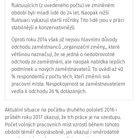
fluktuujících (z uvedeného počtu) ve zmíněném
období byli mladí lidé do 24 let. Naopak nižší
fluktuaci vykazují starší ročníky. Tito lidé jsou v práci
stabilnější a konzervativnější.
Oproti roku 2014 však již nejsou hlavními důvody
odchodu zaměstnanců „organizační změny„, které
většinou naznačují, že se jedná o nedobrovolné
odchody ze zaměstnání, ale naopak nabídka lepších
podmínek u nových zaměstnavatelů. To uvádí až 40
% respondentů z počtu těch, kteří změnili svá
pracovní místa. Nespokojenost se zaměstnavatelem
vedla k odchodu 26 % dotázaných.
Aktuální situace na počátku druhého pololetí 2016 i
průběh roku 2017 ukazují, že trh práce je na vzestupu.
Počet volných pracovních míst vzrostl během tohoto
období téměř dvojnásobně, jak ukazují i směrodatné