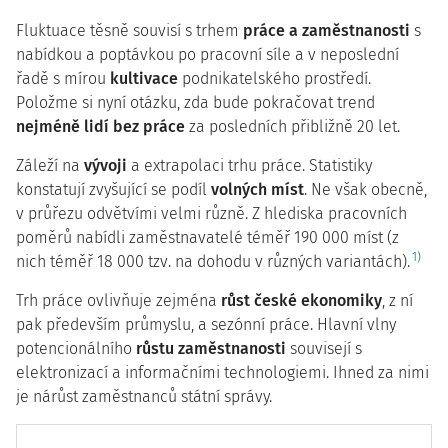
Fluktuace těsně souvisí s trhem
práce a zaměstnanosti
s
nabídkou a poptávkou po pracovní síle a v neposlední
řadě s mírou
kultivace
podnikatelského prostředí.
Položme si nyní otázku, zda bude pokračovat trend
nejméně lidí bez práce
za posledních přibližně 20 let.
Záleží na
vývoji
a extrapolaci trhu práce. Statistiky
konstatují zvyšující se podíl
volných míst
. Ne však obecně,
v průřezu odvětvími velmi různě. Z hlediska pracovních
poměrů nabídli zaměstnavatelé téměř 190 000 míst (z
1)
nich téměř 18 000 tzv. na dohodu v různých variantách).
Trh práce ovlivňuje zejména
růst české ekonomiky
, z ní
pak především průmyslu, a sezónní práce. Hlavní vlny
potencionálního
růstu zaměstnanosti
souvisejí s
elektronizací a informačními technologiemi. Ihned za nimi
je nárůst zaměstnanců státní správy.