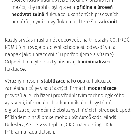
měsíci, aby mohla být zjištěna
příčina a úroveň
neodvratitelné
fluktuace, ukončených pracovních
poměrů, jinými slovy fluktuace, které šlo
zabránit
.
Každý si včas musí umět odpovědět na tři otázky CO, PROČ,
KOMU (chci svoje pracovní schopnosti odevzdávat a
naopak jakou pracovní sílu potřebujeme a vítáme).
Odpovědi na tyto otázky přispívají k
minimalizac
i
fluktuace.
Výrazným rysem
stabilizace
jako opaku fluktuace
zaměstnanců je v současných firmách
modernizace
provozů a jejich řízení prostřednictvím technologického
vybavení, informačních a komunikačních systémů,
digitalizace, samočinně obslužných řídících středisek apod.
Příkladem z naší praxe mohou být AutoŠkoda Mladá
Boleslav, AGC Glass Teplice, ČKD Ingeneering, J.K.R.
Příbram a řada dalších.