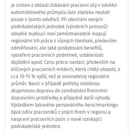
je zvolen z oblasti získávání pracovní síly v odvětví
automobilového průmyslu (ale zdaleka neplatí
pouze v tomto odvětví). Při otevírání nových
podnikatelských jednotek (výrobních provozů)
obvykle budoucí noví zaměstnavatelé mapují
regionální trh práce z různých hledisek, především
odměňování, ale také poskytování benefitů,
vytváření pracovních podmínek, vzdálenosti
dojíždění apod. Cenu práce nastaví, především na
klíčových pracovních místech, která chtějí obsadit, o
cca 10-15 % vyšší, než je srovnatelný regionální
průměr. Navíc v případě potřeby nabídnou
skupinovou dopravu do zaměstnání firemními
dopravními prostředky a případně další výhody.
Výsledkem takového personálního benchmarkingu
bývá odliv pracovníků z jiných firem v regionu a
nasycení pracovních pozic v nově vznikající
podnikatelské jednotce.