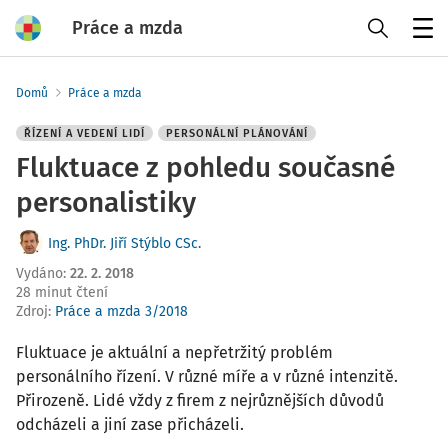
Práce a mzda
Menu
Domů
Práce a mzda
ŘÍZENÍ A VEDENÍ LIDÍ
PERSONÁLNÍ PLÁNOVÁNÍ
Fluktuace z pohledu současné
personalistiky
Ing. PhDr. Jiří Stýblo CSc.
Vydáno
:
22. 2. 2018
28 minut čtení
Zdroj
:
Práce a mzda 3/2018
Fluktuace je aktuální a nepřetržitý problém
personálního řízení. V různé míře a v různé intenzitě.
Přirozeně. Lidé vždy z firem z nejrůznějších důvodů
odcházeli a jiní zase přicházeli.