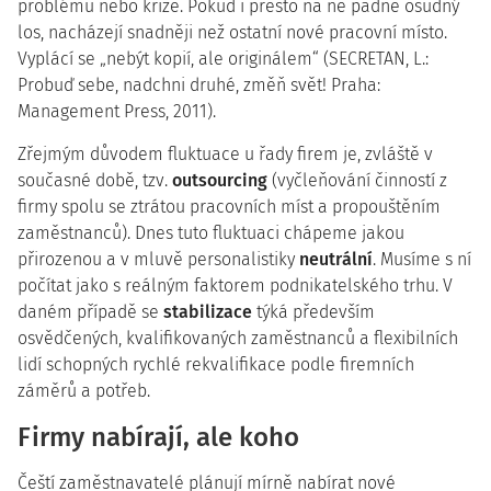
problémů nebo krize. Pokud i přesto na ně padne osudný
los, nacházejí snadněji než ostatní nové pracovní místo.
Vyplácí se „nebýt kopií, ale originálem“ (SECRETAN, L.:
Probuď sebe, nadchni druhé, změň svět! Praha:
Management Press, 2011).
Zřejmým důvodem fluktuace u řady firem je, zvláště v
současné době, tzv.
outsourcing
(vyčleňování činností z
firmy spolu se ztrátou pracovních míst a propouštěním
zaměstnanců). Dnes tuto fluktuaci chápeme jakou
přirozenou a v mluvě personalistiky
neutrální
. Musíme s ní
počítat jako s reálným faktorem podnikatelského trhu. V
daném případě se
stabilizace
týká především
osvědčených, kvalifikovaných zaměstnanců a flexibilních
lidí schopných rychlé rekvalifikace podle firemních
záměrů a potřeb.
Firmy nabírají, ale koho
Čeští zaměstnavatelé plánují mírně nabírat nové