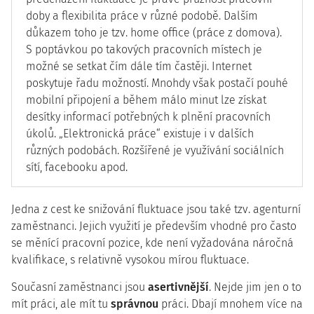
doby a flexibilita práce v různé podobě. Dalším
důkazem toho je tzv. home office (práce z domova).
S poptávkou po takových pracovních místech je
možné se setkat čím dále tím častěji. Internet
poskytuje řadu možností. Mnohdy však postačí pouhé
mobilní připojení a během málo minut lze získat
desítky informací potřebných k plnění pracovních
úkolů. „Elektronická práce“ existuje i v dalších
různých podobách. Rozšířené je využívání sociálních
sítí, facebooku apod.
Jedna z cest ke snižování fluktuace jsou také tzv. agenturní
zaměstnanci. Jejich využití je především vhodné pro často
se měnící pracovní pozice, kde není vyžadována náročná
kvalifikace, s relativně vysokou mírou fluktuace.
Současní zaměstnanci jsou
asertivnější
. Nejde jim jen o to
mít práci, ale mít tu
správnou
práci. Dbají mnohem více na