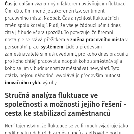
Čas
je dalším významným faktorem ovlivňujícím fluktuaci.
Čím dále tím méně je zakořeněn tzv. sentiment
pracovního místa. Naopak. Čas a rychlost fluktuačních
změn spolu korelují. Platí, že vše je žádoucí učinit dnes,
zítra již bude včera (pozdě). To potvrzuje, že firemní
nostalgie se stává přežitkem a
změna pracovního místa
v
personální práci
systémem
. Lidé a především
zaměstnavatelé si musí uvědomit, pro koho dnes pracují a
pro koho chtějí pracovat a naopak koho zaměstnávají a
koho se jim v budoucnosti zaměstnávat nevyplatí. Tyto
otázky nejsou náhodné, vyvolává je především nutnost
inovačního cyklu
výroby.
Stručná analýza fluktuace ve
společnosti a možnosti jejího řešení -
cesta ke stabilizaci zaměstnanců
Není tajemstvím, že fluktuace se ve firmách vyjadřuje jako
podíl počtu odchozích zaměstnanců a celkového počtu