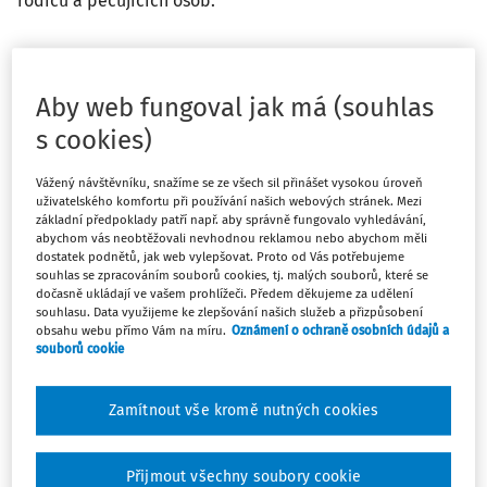
rodičů a pečujících osob.
Důvodem přijetí směrnice byla mimo jiné skutečnost, že
pro mnohé rodiče a zaměstnance s pečovatelskými
Aby web fungoval jak má (souhlas
povinnostmi je
rovnováha mezi pracovním a soukromým
s cookies)
životem značným problémem,
který má negativní dopad
zejména na nižší zaměstnanost žen a jejich odměňování.
Vážený návštěvníku, snažíme se ze všech sil přinášet vysokou úroveň
Neméně významnou skutečností je, že pracovní
uživatelského komfortu při používání našich webových stránek. Mezi
základní předpoklady patří např. aby správně fungovalo vyhledávání,
přetížení zejména žen, ohrožuje jejich zdraví a
abychom vás neobtěžovali nevhodnou reklamou nebo abychom měli
bezpečnost při práci.
dostatek podnětů, jak web vylepšovat. Proto od Vás potřebujeme
souhlas se zpracováním souborů cookies, tj. malých souborů, které se
Ženy, které mají děti, pracují obvykle na částečné úvazky a
dočasně ukládají ve vašem prohlížeči. Předem děkujeme za udělení
souhlasu. Data využijeme ke zlepšování našich služeb a přizpůsobení
více času tráví plněním neplacených pečovatelských
obsahu webu přímo Vám na míru.
Oznámení o ochraně osobních údajů a
povinností. Právní úprava podle směrnice neobsahuje
souborů cookie
dostatečné prostředky motivující muže k převzetí rovného
dílu pečovatelských povinností, což následně posiluje
Zamítnout vše kromě nutných cookies
genderové rozdíly v oblasti pracovních a pečovatelských
povinností.
Přijmout všechny soubory cookie