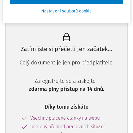
Proto novela
zákoníku práce
v souladu se směrnicí
upravuje některé otázky kolem otcovské i rodičovské
Nastavení souborů cookie
Máte předplatné?
Přihlaste se
dovolené, pružného zaměstnávání žen, správný rozvrh
pracovní doby, odpočinek po práci apod. Právní řešení
těchto problémů ovl
Zatím jste si přečetli jen začátek…
Celý dokument je jen pro předplatitele.
Zaregistrujte se a získejte
zdarma plný přístup na 14 dnů.
Díky tomu získáte
Všechny placené články na webu
Ucelený přehled pracovních situací