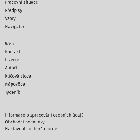
Ž
Pracovní situace
L
Předpisy
U
Vzory
T
Navigátor
Á
S
Tato barva je normální.
Web
V
Kontakt
Ě
Inzerce
T
Autoři
L
Klíčová slova
E
Nápověda
Ž
L
Týdeník
U
T
Á
Informace o zpracování osobních údajů
Obchodní podmínky
M
Jsi v pořádku, ale zaměř se na brzký příjem tekutin.
Nastavení souborů cookie
Í