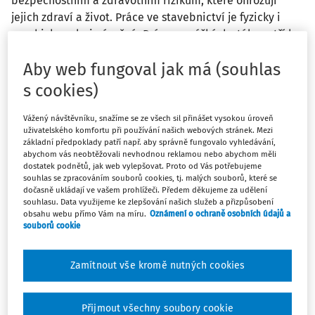
bezpečnostním a zdravotním rizikům, které ohrožují
jejich zdraví a život. Práce ve stavebnictví je fyzicky i
psychicky velmi náročná. Práce ve výškách stále patří k
nejrizikovějším činnostem na staveništích a k činnostem
Aby web fungoval jak má (souhlas
s nejvyšším počtem (téměř 65 %) smrtelných pracovních
úrazů. Ve stavebnictví je rovněž mnoho pracovníků
s cookies)
ohroženo problémy spojenými s duševním zdravím.
Vzdělávání zaměstnavatelů, zaměstnanců a dalších
Vážený návštěvníku, snažíme se ze všech sil přinášet vysokou úroveň
uživatelského komfortu při používání našich webových stránek. Mezi
zainteresovaných v této oblasti může sloužit jako
základní předpoklady patří např. aby správně fungovalo vyhledávání,
významný preventivní nástroj.
abychom vás neobtěžovali nevhodnou reklamou nebo abychom měli
dostatek podnětů, jak web vylepšovat. Proto od Vás potřebujeme
souhlas se zpracováním souborů cookies, tj. malých souborů, které se
1. Stavebnictví je
dočasně ukládají ve vašem prohlížeči. Předem děkujeme za udělení
souhlasu. Data využijeme ke zlepšování našich služeb a přizpůsobení
nejnebezpečnějším odvětvím v
obsahu webu přímo Vám na míru.
Oznámení o ochraně osobních údajů a
souborů cookie
Evropské unii
Zamítnout vše kromě nutných cookies
Stavebnictví patří mezi „nejnebezpečnější“ odvětví v celé
Evropské unii [1 až 5]. Ve stavebnictví je dlouhodobě
zaznamenávána nejvyšší míra výskytu smrtelných
Přijmout všechny soubory cookie