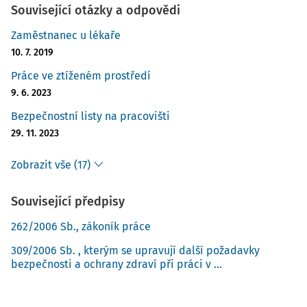
Související otázky a odpovědi
změna nebo úprava pracovního prostředí pracovníka
(např. střídání pracovišť, klimatizace, zastínění apod.),
Zaměstnanec u lékaře
zvyšování tepelné odolnosti pracovníků například
10. 7. 2019
aklimatizací na teplo a fyzickou kondicí,
Práce ve ztíženém prostředí
školení pracovníků v bezpečnostních a zdravotních
9. 6. 2023
postupech pro práci v horkém prostředí,
Bezpečnostní listy na pracovišti
lékařské prohlídky pracovníků,
29. 11. 2023
změna osobních ochranných pracovních prostředků.
[6]
Zobrazit vše (17)
Důležitým faktorem, který v kontextu oteplování vypovídá
o zdravotním stavu, je barva moči.
Související předpisy
A co říká barva moči o tvém zdraví? [7]
262/2006 Sb., zákoník práce
309/2006 Sb. , kterým se upravují další požadavky
11 hlavních barev, které napoví, jaký je tvůj zdravotní stav
bezpečnosti a ochrany zdraví při práci v ...
P
Jsi více než dostatečně hydratovaný/á.