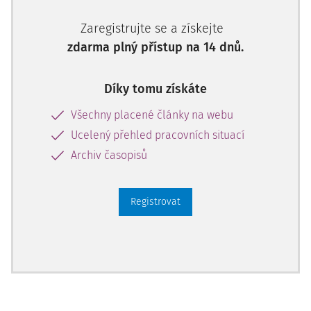
nebezpečími a riziky přímo ohroženi pouze svou vlastní
prací, ale jsou také ohroženi nehodami a incidenty svých
Zaregistrujte se a získejte
kolegů na pracovištích (např. spadnutí nástroje z lešení a
zdarma plný přístup na 14 dnů.
zasažení kolegy).
V souvislosti s oteplováním klimatu bylo stavebnictví
Díky tomu získáte
rovněž označeno jako odvětví, ve kterém pracovníci
Všechny placené články na webu
provádějí intenzivní fyzickou práci při přímém vystavení
Ucelený přehled pracovních situací
slunečnímu záření a teplu, přičemž jsou ohroženi
tepelným stresem [1, 2].
Archiv časopisů
Tepelný stres v lidském těle vzniká ve chvíli, kdy součet
metabolického tepla (tj. tepla vyprodukovaného vlastním
Registrovat
lidským tělem při vykonávání práce) a tepla z okolního
prostředí (sdíleného formou konvekce, kondukce či
radiace) překročí individuální schopnost těla v danou
chvíli toto teplo snášet a termoregulačními procesy
udržovat optimální teplotu tělesného jádra. [6]