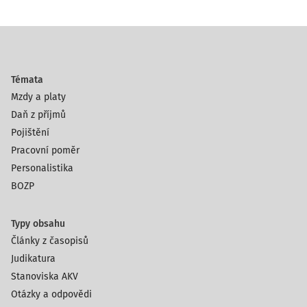
R
Ů
H
L
E
D
Témata
N
Mzdy a platy
Á
Daň z příjmů
Pojištění
V
Jsi dobře hydratovaný/á a pravděpodobně i zdravý/á.
Pracovní poměr
E
Personalistika
L
BOZP
M
I
S
Typy obsahu
V
Články z časopisů
Ě
Judikatura
T
Stanoviska AKV
L
E
Otázky a odpovědi