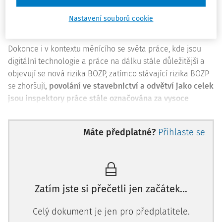
pracovních úrazů [3] a vysoký podíl pracovníků, kteří
uvádějí, že jejich zdraví a bezpečnost jsou kvůli jejich práci
Nastavení souborů cookie
ohroženy [1, 5].
Dokonce i v kontextu měnícího se světa práce, kde jsou
digitální technologie a práce na dálku stále důležitější a
objevují se nová rizika BOZP, zatímco stávající rizika BOZP
se zhoršují
, povolání ve stavebnictví a odvětví jako celek
jsou inspektory práce stále označována za vysoce
riziková
[1, 3].
Nejvýznamnějšími riziky, zejména pro řemeslníky a pro
Máte předplatné?
Přihlaste se
stavebnictví jako celek, jsou „bezpečnostní rizika“ (pády,
kolize
, pořezání), následují „fyzikální rizika“ (hluk, vibrace),
muskuloskeletální poruchy a ergonomická rizika,
chemická rizika, psychologická rizika a biologická rizika [1,
Zatím jste si přečetli jen začátek…
3, 4].
Celý dokument je jen pro předplatitele.
Důležité: Pracovníci v tomto odvětví nejsou těmito