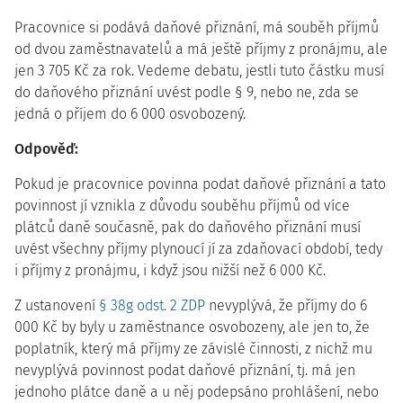
Pracovnice si podává daňové přiznání, má souběh příjmů
od dvou zaměstnavatelů a má ještě příjmy z pronájmu, ale
jen 3 705 Kč za rok. Vedeme debatu, jestli tuto částku musí
do daňového přiznání uvést podle § 9, nebo ne, zda se
jedná o příjem do 6 000 osvobozený.
Odpověď:
Pokud je pracovnice povinna podat daňové přiznání a tato
povinnost jí vznikla z důvodu souběhu příjmů od více
plátců daně současně, pak do daňového přiznání musí
uvést všechny příjmy plynoucí jí za zdaňovací období, tedy
i příjmy z pronájmu, i když jsou nižší než 6 000 Kč.
Z ustanovení
§ 38g odst. 2 ZDP
nevyplývá, že příjmy do 6
000 Kč by byly u zaměstnance osvobozeny, ale jen to, že
poplatník, který má příjmy ze závislé činnosti, z nichž mu
nevyplývá povinnost podat daňové přiznání, tj. má jen
jednoho plátce daně a u něj podepsáno prohlášení, nebo