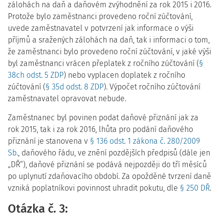
zálohách na daň a daňovém zvýhodnění za rok 2015 i 2016.
Protože bylo zaměstnanci provedeno roční zúčtování,
uvede zaměstnavatel v potvrzení jak informace o výši
příjmů a sražených zálohách na daň, tak i informaci o tom,
že zaměstnanci bylo provedeno roční zúčtování, v jaké výši
byl zaměstnanci vrácen přeplatek z ročního zúčtování (
§
38ch odst. 5 ZDP
) nebo vyplacen doplatek z ročního
zúčtování (
§ 35d odst. 8 ZDP
). Výpočet ročního zúčtování
zaměstnavatel opravovat nebude.
Zaměstnanec byl povinen podat daňové přiznání jak za
rok 2015, tak i za rok 2016, lhůta pro podání daňového
přiznání je stanovena v
§ 136 odst. 1 zákona č. 280/2009
Sb.
, daňového řádu, ve znění pozdějších předpisů (dále jen
„DŘ“), daňové přiznání se podává nejpozději do tří měsíců
po uplynutí zdaňovacího období. Za opožděné tvrzení daně
vzniká poplatníkovi povinnost uhradit pokutu, dle
§ 250 DŘ
.
Otázka č. 3: