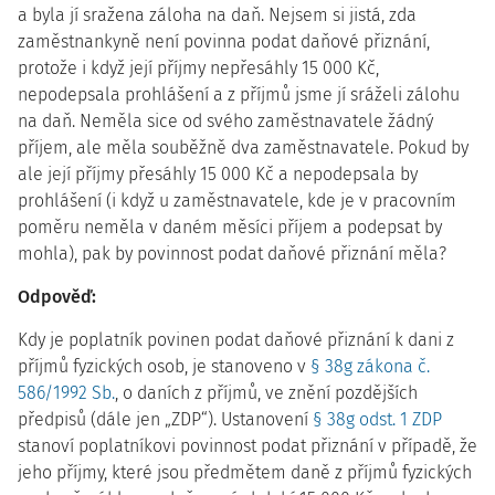
a byla jí sražena záloha na daň. Nejsem si jistá, zda
zaměstnankyně není povinna podat daňové přiznání,
protože i když její příjmy nepřesáhly 15 000 Kč,
nepodepsala prohlášení a z příjmů jsme jí sráželi zálohu
na daň. Neměla sice od svého zaměstnavatele žádný
příjem, ale měla souběžně dva zaměstnavatele. Pokud by
ale její příjmy přesáhly 15 000 Kč a nepodepsala by
prohlášení (i když u zaměstnavatele, kde je v pracovním
poměru neměla v daném měsíci příjem a podepsat by
mohla), pak by povinnost podat daňové přiznání měla?
Odpověď:
Kdy je poplatník povinen podat daňové přiznání k dani z
příjmů fyzických osob, je stanoveno v
§ 38g zákona č.
586/1992 Sb.
, o daních z příjmů, ve znění pozdějších
předpisů (dále jen „ZDP“). Ustanovení
§ 38g odst. 1 ZDP
stanoví poplatníkovi povinnost podat přiznání v případě, že
jeho příjmy, které jsou předmětem daně z příjmů fyzických