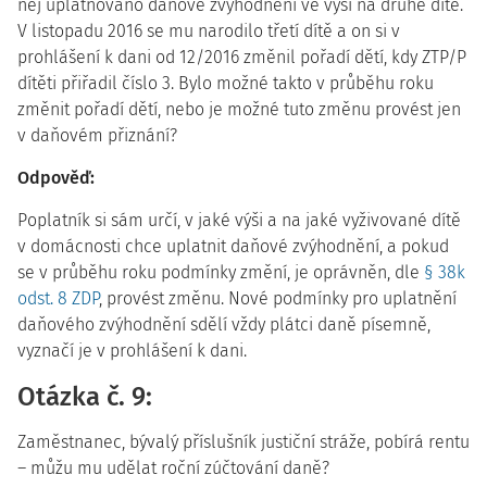
něj uplatňováno daňové zvýhodnění ve výši na druhé dítě.
V listopadu 2016 se mu narodilo třetí dítě a on si v
prohlášení k dani od 12/2016 změnil pořadí dětí, kdy ZTP/P
dítěti přiřadil číslo 3. Bylo možné takto v průběhu roku
změnit pořadí dětí, nebo je možné tuto změnu provést jen
v daňovém přiznání?
Odpověď:
Poplatník si sám určí, v jaké výši a na jaké vyživované dítě
v domácnosti chce uplatnit daňové zvýhodnění, a pokud
se v průběhu roku podmínky změní, je oprávněn, dle
§ 38k
odst. 8 ZDP
, provést změnu. Nové podmínky pro uplatnění
daňového zvýhodnění sdělí vždy plátci daně písemně,
vyznačí je v prohlášení k dani.
Otázka č. 9:
Zaměstnanec, bývalý příslušník justiční stráže, pobírá rentu
– můžu mu udělat roční zúčtování daně?