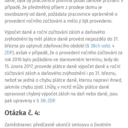
daně, byla by pracovnice povinna podat daňové přiznání. V
případě, že předmětný příjem z prodeje domu je
osvobozený od daně, požádala pracovnice oprávněně o
provedení ročního zúčtování a mělo jí být provedeno.
Výpočet daně a roční zúčtování záloh a daňového
zvýhodnění by měl plátce daně provést nejpozději do 31.
března po uplynutí zdaňovacího období (
§ 38ch odst. 4
ZDP
), avšak v případě, že o provedení ročního zúčtování za
rok 2016 bylo požádáno ve stanoveném termínu, tedy do
15. února 2017, provede plátce daně výpočet daně a roční
zúčtování záloh a daňového zvýhodnění i po 31. březnu,
neboť se jedná o chybu plátce daně, kterou napraví ihned,
jakmile chybu zjistí. Lhůty, v nichž může plátce daně
opravovat chybný výpočet záloh na daň nebo daně, jsou
pak upraveny v
§ 38i ZDP
.
Otázka č. 4:
Zaměstnanec předčasně ukončil smlouvu o životním