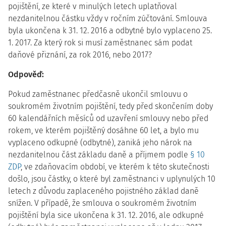
pojištění, ze které v minulých letech uplatňoval
nezdanitelnou částku vždy v ročním zúčtování. Smlouva
byla ukončena k 31. 12. 2016 a odbytné bylo vyplaceno 25.
1. 2017. Za který rok si musí zaměstnanec sám podat
daňové přiznání, za rok 2016, nebo 2017?
Odpověď:
Pokud zaměstnanec předčasně ukončil smlouvu o
soukromém životním pojištění, tedy před skončením doby
60 kalendářních měsíců od uzavření smlouvy nebo před
rokem, ve kterém pojištěný dosáhne 60 let, a bylo mu
vyplaceno odkupné (odbytné), zaniká jeho nárok na
nezdanitelnou část základu daně a příjmem podle
§ 10
ZDP
, ve zdaňovacím období, ve kterém k této skutečnosti
došlo, jsou částky, o které byl zaměstnanci v uplynulých 10
letech z důvodu zaplaceného pojistného základ daně
snížen. V případě, že smlouva o soukromém životním
pojištění byla sice ukončena k 31. 12. 2016, ale odkupné