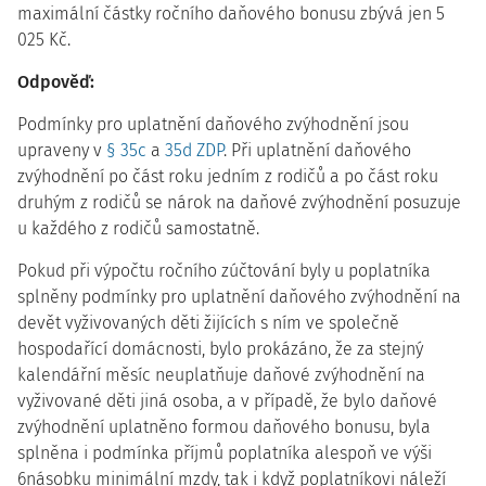
maximální částky ročního daňového bonusu zbývá jen 5
025 Kč.
Odpověď:
Podmínky pro uplatnění daňového zvýhodnění jsou
upraveny v
§ 35c
a
35d ZDP
. Při uplatnění daňového
zvýhodnění po část roku jedním z rodičů a po část roku
druhým z rodičů se nárok na daňové zvýhodnění posuzuje
u každého z rodičů samostatně.
Pokud při výpočtu ročního zúčtování byly u poplatníka
splněny podmínky pro uplatnění daňového zvýhodnění na
devět vyživovaných děti žijících s ním ve společně
hospodařící domácnosti, bylo prokázáno, že za stejný
kalendářní měsíc neuplatňuje daňové zvýhodnění na
vyživované děti jiná osoba, a v případě, že bylo daňové
zvýhodnění uplatněno formou daňového bonusu, byla
splněna i podmínka příjmů poplatníka alespoň ve výši
6násobku minimální mzdy, tak i když poplatníkovi náleží