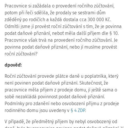
Pracovnice si zažádala o provedení ročního zúčtování,
potom při řeči sdělila, že prodaly se sestrami dům
zděděný po rodičích a každá dostala cca 300 000 Kč.
Odmítli jsme jí provést roční zúčtování s tím, že je povinna
podat daňové přiznání, neboť měla další příjem dle § 10.
Pracovnice však trvá na provedení ročního zúčtování. Je
povinna podat daňové přiznání, nebo jí musíme provést
roční zúčtování?
dpověď:
Roční zúčtování provede plátce daně u poplatníka, který
není povinen podat daňové přiznání. Skutečnost, že
pracovnice měla příjem z prodeje domu, jí ještě sama o
sobě nezakládá povinnost podat daňové přiznání.
Podmínky pro zdanění nebo osvobození příjmu z prodeje
rodinného domu jsou uvedeny v
§ 4 ZDP
.
V případě, že předmětný příjem by nebyl osvobozený od