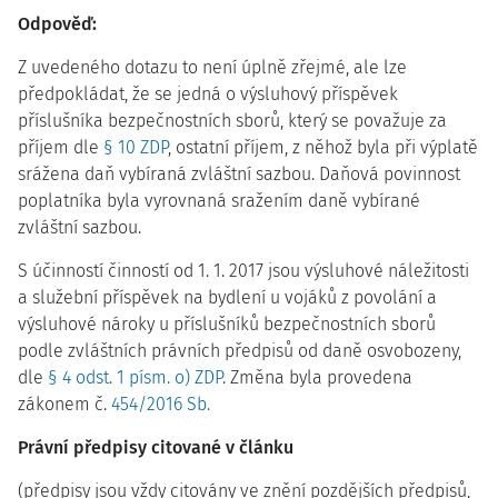
Odpověď:
Z uvedeného dotazu to není úplně zřejmé, ale lze
předpokládat, že se jedná o výsluhový příspěvek
příslušníka bezpečnostních sborů, který se považuje za
příjem dle
§ 10 ZDP
, ostatní příjem, z něhož byla při výplatě
srážena daň vybíraná zvláštní sazbou. Daňová povinnost
poplatníka byla vyrovnaná sražením daně vybírané
zvláštní sazbou.
S účinností činností od 1. 1. 2017 jsou výsluhové náležitosti
a služební příspěvek na bydlení u vojáků z povolání a
výsluhové nároky u příslušníků bezpečnostních sborů
podle zvláštních právních předpisů od daně osvobozeny,
dle
§ 4 odst. 1 písm. o) ZDP
. Změna byla provedena
zákonem č.
454/2016 Sb.
Právní předpisy citované v článku
(předpisy jsou vždy citovány ve znění pozdějších předpisů,