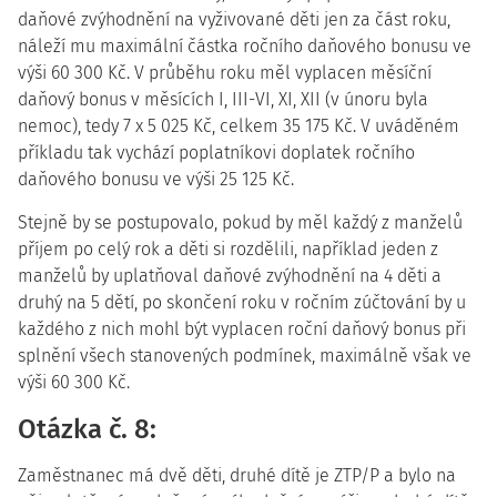
daňové zvýhodnění na vyživované děti jen za část roku,
náleží mu maximální částka ročního daňového bonusu ve
výši 60 300 Kč. V průběhu roku měl vyplacen měsíční
daňový bonus v měsících I, III-VI, XI, XII (v únoru byla
nemoc), tedy 7 x 5 025 Kč, celkem 35 175 Kč. V uváděném
příkladu tak vychází poplatníkovi doplatek ročního
daňového bonusu ve výši 25 125 Kč.
Stejně by se postupovalo, pokud by měl každý z manželů
příjem po celý rok a děti si rozdělili, například jeden z
manželů by uplatňoval daňové zvýhodnění na 4 děti a
druhý na 5 dětí, po skončení roku v ročním zúčtování by u
každého z nich mohl být vyplacen roční daňový bonus při
splnění všech stanovených podmínek, maximálně však ve
výši 60 300 Kč.
Otázka č. 8:
Zaměstnanec má dvě děti, druhé dítě je ZTP/P a bylo na