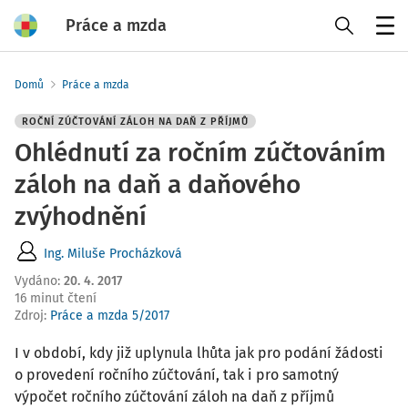
Práce a mzda
Menu
Domů
Práce a mzda
ROČNÍ ZÚČTOVÁNÍ ZÁLOH NA DAŇ Z PŘÍJMŮ
Ohlédnutí za ročním zúčtováním
záloh na daň a daňového
zvýhodnění
Ing. Miluše Procházková
Vydáno
:
20. 4. 2017
16 minut čtení
Zdroj
:
Práce a mzda 5/2017
I v období, kdy již uplynula lhůta jak pro podání žádosti
o provedení ročního zúčtování, tak i pro samotný
výpočet ročního zúčtování záloh na daň z příjmů