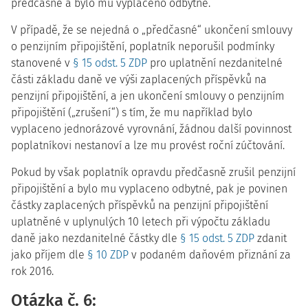
předčasně a bylo mu vyplaceno odbytné.
V případě, že se nejedná o „předčasné“ ukončení smlouvy
o penzijním připojištění, poplatník neporušil podmínky
stanovené v
§ 15 odst. 5 ZDP
pro uplatnění nezdanitelné
části základu daně ve výši zaplacených příspěvků na
penzijní připojištění, a jen ukončení smlouvy o penzijním
připojištění („zrušení“) s tím, že mu například bylo
vyplaceno jednorázové vyrovnání, žádnou další povinnost
poplatníkovi nestanoví a lze mu provést roční zúčtování.
Pokud by však poplatník opravdu předčasně zrušil penzijní
připojištění a bylo mu vyplaceno odbytné, pak je povinen
částky zaplacených příspěvků na penzijní připojištění
uplatněné v uplynulých 10 letech při výpočtu základu
daně jako nezdanitelné částky dle
§ 15 odst. 5 ZDP
zdanit
jako příjem dle
§ 10 ZDP
v podaném daňovém přiznání za
rok 2016.
Otázka č. 6: