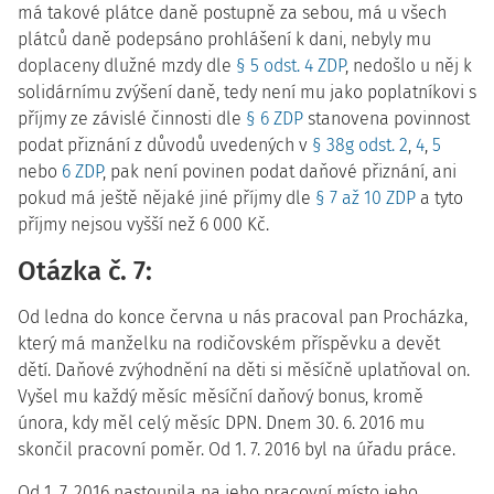
má takové plátce daně postupně za sebou, má u všech
plátců daně podepsáno prohlášení k dani, nebyly mu
doplaceny dlužné mzdy dle
§ 5 odst. 4 ZDP
, nedošlo u něj k
solidárnímu zvýšení daně, tedy není mu jako poplatníkovi s
příjmy ze závislé činnosti dle
§ 6 ZDP
stanovena povinnost
podat přiznání z důvodů uvedených v
§ 38g odst. 2
,
4
,
5
nebo
6 ZDP
, pak není povinen podat daňové přiznání, ani
pokud má ještě nějaké jiné příjmy dle
§ 7 až 10 ZDP
a tyto
příjmy nejsou vyšší než 6 000 Kč.
Otázka č. 7:
Od ledna do konce června u nás pracoval pan Procházka,
který má manželku na rodičovském příspěvku a devět
dětí. Daňové zvýhodnění na děti si měsíčně uplatňoval on.
Vyšel mu každý měsíc měsíční daňový bonus, kromě
února, kdy měl celý měsíc DPN. Dnem 30. 6. 2016 mu
skončil pracovní poměr. Od 1. 7. 2016 byl na úřadu práce.
Od 1. 7. 2016 nastoupila na jeho pracovní místo jeho