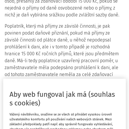
osob, přesáhly za zdaňovací období 15 000 Kč, pokud se
nejedná o příjmy od daně osvobozené nebo o příjmy, z
nichž je daň vybírána srážkou podle zvláštní sazby daně.
Poplatník, který má příjmy ze závislé činnosti, je pak
povinen podat daňové přiznání, pokud má příjmy ze
závislé činnosti od plátce daně, u něhož nepodepsal
prohlášení k dani, ale i v tomto případě je rozhodná
hranice 15 000 Kč ročních příjmů, které jsou předmětem
daně. Má-li tedy poplatnice uzavřený pracovní poměr, u
zaměstnavatele měla podepsáno prohlášení k dani, ale
od tohoto zaměstnavatele neměla za celé zdaňovací
období žádné příjmy, a příjmy, které jí byly vyplaceny jako
člence volební komise, byly nižší než 15 000 Kč, pak není
Aby web fungoval jak má (souhlas
povinna podat daňové přiznání.
s cookies)
Samozřejmě, pokud by v uvedeném případě měla
poplatnice příjmy, které by přesáhly 15 000 Kč, např. od
Vážený návštěvníku, snažíme se ze všech sil přinášet vysokou úroveň
uživatelského komfortu při používání našich webových stránek. Mezi
obce nejen jako členka volební komise, ale i odměnu
základní předpoklady patří např. aby správně fungovalo vyhledávání,
zastupitele, příjmy, z nichž je srážena záloha na daň, pak