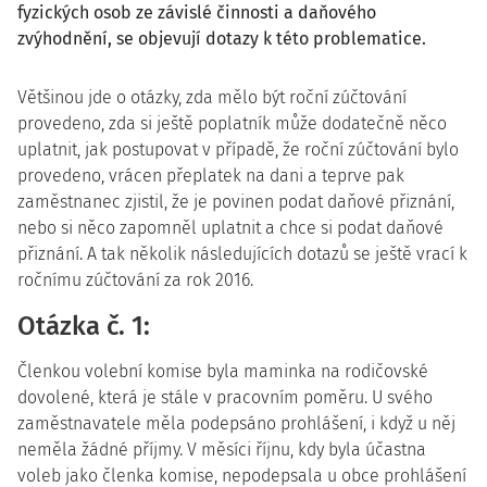
fyzických osob ze závislé činnosti a daňového
zvýhodnění, se objevují dotazy k této problematice.
Většinou jde o otázky, zda mělo být roční zúčtování
provedeno, zda si ještě poplatník může dodatečně něco
uplatnit, jak postupovat v případě, že roční zúčtování bylo
provedeno, vrácen přeplatek na dani a teprve pak
zaměstnanec zjistil, že je povinen podat daňové přiznání,
nebo si něco zapomněl uplatnit a chce si podat daňové
přiznání. A tak několik následujících dotazů se ještě vrací k
ročnímu zúčtování za rok 2016.
Otázka č. 1:
Členkou volební komise byla maminka na rodičovské
dovolené, která je stále v pracovním poměru. U svého
zaměstnavatele měla podepsáno prohlášení, i když u něj
neměla žádné příjmy. V měsíci říjnu, kdy byla účastna
voleb jako členka komise, nepodepsala u obce prohlášení