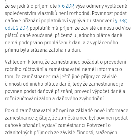
že se jedná o příjem dle
§ 6 ZDP
, výše odměny vyplácené
společenstvím vlastníků není rozhodná. Povinnost podat
daňové přiznání poplatníkovi vyplývá z ustanovení
§ 38g
odst. 2 ZDP
, poplatník má příjem ze závislé činnosti od více
plátců daně současně, přičemž u jednoho plátce daně
nemá podepsáno prohlášení k dani a z vypláceného
příjmu byla srážena záloha na daň.
Vzhledem k tomu, že zaměstnanec požádal o provedení
ročního zúčtování a zaměstnavatel neměl informaci o
tom, že zaměstnanec má ještě jiné příjmy ze závislé
činnosti od jiného plátce daně, tedy že zaměstnanec je
povinen podat daňové přiznání, provedl výpočet daně a
roční zúčtování záloh a daňového zvýhodnění.
Pokud zaměstnavatel až nyní na základě nové informace
zaměstnance zjišťuje, že zaměstnanec byl povinen podat
daňové přiznání, vystaví zaměstnanci Potvrzení o
zdanitelných příjmech ze závislé činnosti, sražených