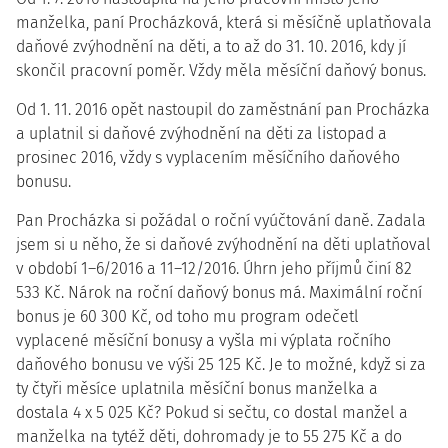
manželka, paní Procházková, která si měsíčně uplatňovala
daňové zvýhodnění na děti, a to až do 31. 10. 2016, kdy jí
skončil pracovní poměr. Vždy měla měsíční daňový bonus.
Od 1. 11. 2016 opět nastoupil do zaměstnání pan Procházka
a uplatnil si daňové zvýhodnění na děti za listopad a
prosinec 2016, vždy s vyplacením měsíčního daňového
bonusu.
Pan Procházka si požádal o roční vyúčtování daně. Zadala
jsem si u něho, že si daňové zvýhodnění na děti uplatňoval
v období 1–6/2016 a 11–12/2016. Úhrn jeho příjmů činí 82
533 Kč. Nárok na roční daňový bonus má. Maximální roční
bonus je 60 300 Kč, od toho mu program odečetl
vyplacené měsíční bonusy a vyšla mi výplata ročního
daňového bonusu ve výši 25 125 Kč. Je to možné, když si za
ty čtyři měsíce uplatnila měsíční bonus manželka a
dostala 4 x 5 025 Kč? Pokud si sečtu, co dostal manžel a
manželka na tytéž děti, dohromady je to 55 275 Kč a do