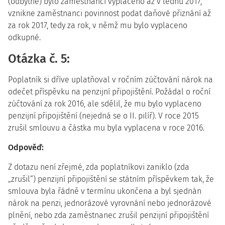
(odbytné) bylo zaměstnanci vyplaceno až v lednu 2017,
vznikne zaměstnanci povinnost podat daňové přiznání až
za rok 2017, tedy za rok, v němž mu bylo vyplaceno
odkupné.
Otázka č. 5:
Poplatník si dříve uplatňoval v ročním zúčtování nárok na
odečet příspěvku na penzijní připojištění. Požádal o roční
zúčtování za rok 2016, ale sdělil, že mu bylo vyplaceno
penzijní připojištění (nejedná se o II. pilíř). V roce 2015
zrušil smlouvu a částka mu byla vyplacena v roce 2016.
Odpověď:
Z dotazu není zřejmé, zda poplatníkovi zaniklo (zda
„zrušil“) penzijní připojištění se státním příspěvkem tak, že
smlouva byla řádně v termínu ukončena a byl sjednán
nárok na penzi, jednorázové vyrovnání nebo jednorázové
plnění, nebo zda zaměstnanec zrušil penzijní připojištění