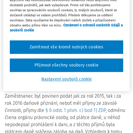
abychom vás neobtěžovali nevhodnou reklamou nebo abychom měli
by již byla povinna podat daňové přiznání.
dostatek podnětů, jak web vylepšovat. Proto od Vás potřebujeme
souhlas se zpracováním souborů cookies, tj. malých souborů, které se
dočasně ukládají ve vašem prohlížeči. Předem děkujeme za udělení
Otázka č. 2:
souhlasu. Data využijeme ke zlepšování našich služeb a přizpůsobení
obsahu webu přímo Vám na míru.
Oznámení o ochraně osobních údajů a
Zaměstnanec je od roku 2015 členem výboru společenství
souborů cookie
vlastníků a pobírá odměnu (údajně se jedná o částku ve
stovkách Kč). Teprve teď zjistil, že měl podat za rok 2015 a
Zamítnout vše kromě nutných cookies
2016 daňové přiznání, bylo mu však provedeno roční
zúčtování daní. Co musí udělat, aby to bylo v pořádku, když
Přijmout všechny soubory cookie
měl povinnost podat daňové přiznání? Musí zaměstnavatel
opravit roční zúčtování? Jaké sankce zaměstnanci hrozí?
Nastavení souborů cookie
Odpověď:
Zaměstnanec byl povinen podat jak za rok 2015, tak i za
rok 2016 daňové přiznání, neboť měl příjmy ze závislé
činnosti, příjmy dle
§ 6 odst. 1 písm. c) bod 1)
ZDP
, odměnu
člena orgánu právnické osoby, od plátce daně, u něhož
nepodepsal prohlášení k dani, a z těchto příjmů byla
plátcem daně srážena záloha na daň. Vzhledem k tomu,