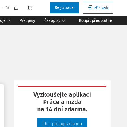
Registrace
celář
Přihlásit
roje
Předpisy
Časopisy
Koupit předplatné
Vyzkoušejte aplikaci
Práce a mzda
na 14 dní zdarma.
Chci přístup zdarma