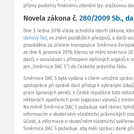
příjmy podlehly finálnímu zdanění tzv. srážkovou dan
Novela zákona č.
280/2009 Sb., da
Dne 3. ledna 2018 vláda schválila návrh zákona, kt
daňový řád
, ve znění pozdějších předpisů, a další so
prováděna za účelem transpozice Směrnice Evropsk
ze dne 6. prosince 2016, kterou se mění směrnice 201
daní), v souvislosti s přístupem daňových orgánů k i
jen „Směrnice DAC 5“) do českého právního řádu.
Směrnice DAC 5 byla vydána s cílem umožnit správc
spolupráce při správě daní přístup k vybraným úda
praní špinavých peněz. V České republice tuto oblas
některých opatřeních proti legalizaci výnosů z trestn
Nicméně Směrnice DAC 5 požaduje nad rámec tohoto
informacím o skutečném vlastnictví právnických oso
účasti, a informace o skutečném vlastnictví svěřene
Směrnice DAC 5 požaduje, aby měli správci daně př