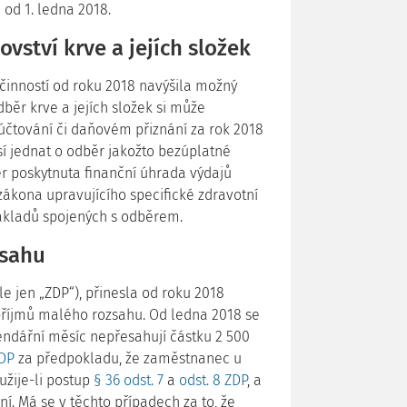
e od 1. ledna 2018.
vství krve a jejích složek
 účinností od roku 2018 navýšila možný
dběr krve a jejích složek si může
účtování či daňovém přiznání za rok 2018
sí jednat o odběr jakožto bezúplatné
ěr poskytnuta finanční úhrada výdajů
zákona upravujícího specifické zdravotní
nákladů spojených s odběrem.
zsahu
ále jen „ZDP“), přinesla od roku 2018
příjmů malého rozsahu. Od ledna 2018 se
endářní měsíc nepřesahují částku 2 500
ZDP
za předpokladu, že zaměstnanec u
užije-li postup
§ 36 odst. 7
a
odst. 8 ZDP
, a
í. Má se v těchto případech za to, že