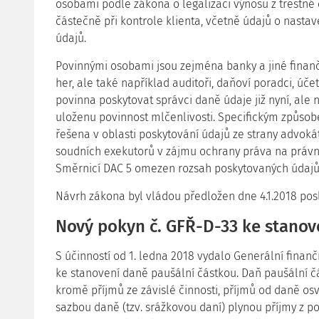
osobami podle zákona o legalizaci výnosů z trestné či
částečně při kontrole klienta, včetně údajů o nast
údajů.
Povinnými osobami jsou zejména banky a jiné finanč
her, ale také například auditoři, daňoví poradci, účet
povinna poskytovat správci daně údaje již nyní, ale 
uloženu povinnost mlčenlivosti. Specifickým způso
řešena v oblasti poskytování údajů ze strany advoká
soudních exekutorů v zájmu ochrany práva na právní
Směrnicí DAC 5 omezen rozsah poskytovaných údajů
Návrh zákona byl vládou předložen dne 4.1.2018 posl
Nový pokyn č. GFŘ-D-33 ke stanov
S účinností od 1. ledna 2018 vydalo Generální finančn
ke stanovení daně paušální částkou. Daň paušální čá
kromě příjmů ze závislé činnosti, příjmů od daně o
sazbou daně (tzv. srážkovou daní) plynou příjmy z p