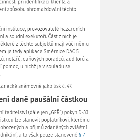
nnosti při identifikaci klienta a
avení způsobu shromažďování těchto
ní instituce, provozovatelé hazardních
ní a soudní exekutoři. Část z nich je
některé z těchto subjektů mají vůči němu
bem je tedy aplikace Směrnice DAC 5
tů, notářů, daňových poradců, auditorů a
 pomoc, u nichž je v souladu se
.
anecké sněmovně jako tisk č. 47.
ení daně paušální částkou
í ředitelství (dále jen „GFŘ“) pokyn D-33
stkou lze stanovit poplatníkovi, kterému
svobozených a příjmů zdaněných zvláštní
odnikání, a to však pouze stanovené
§ 7