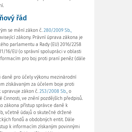
í.
ňový řád
erým se mění zákon č.
280/2009 Sb.,
uvisející zákony. Právní úprava zákona je
ého parlamentu a Rady (EU) 2016/2258
1/16/EU (o správní spolupráci v oblasti
nformacím pro boj proti praní peněz (dále
i daně pro účely výkonu mezinárodní
jům získávaným za účelem boje proti
t upravuje zákon č.
253/2008 Sb.
, o
é činnosti, ve znění pozdějších předpisů.
 zákona přístup správce daně k
b, včetně údajů o skutečné držené
ckých fondů a obdobných entit. Dále
ístup k informacím získaným povinnými