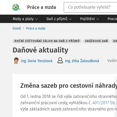
Práce a mzda
Mzdy a platy
Daň z příjmů
Pojištění
Praco
Domů
Práce a mzda
ROČNÍ ZÚČTOVÁNÍ ZÁLOH NA DAŇ Z PŘÍJMŮ
SRÁŽKOVÁ DAŇ
DA
Daňové aktuality
Vydá
Ing. Dana Trezziová
Ing. Jitka Žaloudková
Změna sazeb pro cestovní náhrad
Od 1. ledna 2018 se řídí výše zahraničního stravnéh
zahraniční pracovní cesty, vyhláškou č.
401/2017 Sb.
výše základních sazeb zahraničního stravného pro r