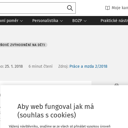
Moje kan
vní poměr
Personalistika
BOZP
Praktické nást
ŇOVÉ ZVÝHODNĚNÍ NA DĚTI
no
:
25. 1. 2018
6 minut čtení
Zdroj
:
Práce a mzda 2/2018
y
Tisknout
Aby web fungoval jak má
o, která náleží zaměstnancům za
Oblíbené
ze dne 23. listopadu 2017 o stanovení
(souhlas s cookies)
ok 2018.
Vážený návštěvníku, snažíme se ze všech sil přinášet vysokou úroveň
Sdílet