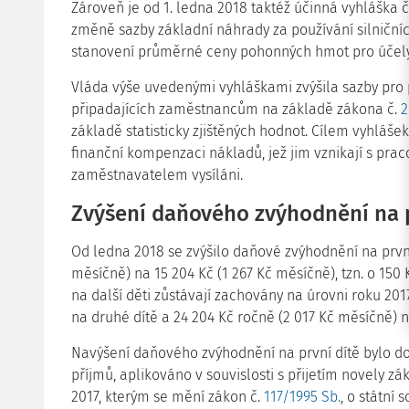
Zároveň je od 1. ledna 2018 taktéž účinná vyhláška č
změně sazby základní náhrady za používání silniční
stanovení průměrné ceny pohonných hmot pro účely
Vláda výše uvedenými vyhláškami zvýšila sazby pro
připadajících zaměstnancům na základě zákona č.
2
základě statisticky zjištěných hodnot. Cílem vyhláš
finanční kompenzaci nákladů, jež jim vznikají s pra
zaměstnavatelem vysíláni.
Zvýšení daňového zvýhodnění na p
Od ledna 2018 se zvýšilo daňové zvýhodnění na první d
měsíčně) na 15 204 Kč (1 267 Kč měsíčně), tzn. o 15
na další děti zůstávají zachovány na úrovni roku 2017
na druhé dítě a 24 204 Kč ročně (2 017 Kč měsíčně) na 
Navýšení daňového zvýhodnění na první dítě bylo d
příjmů, aplikováno v souvislosti s přijetím novely zá
2017, kterým se mění zákon č.
117/1995 Sb.
, o státní 