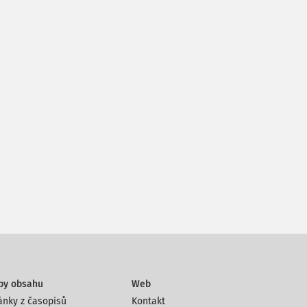
py obsahu
Web
ánky z časopisů
Kontakt