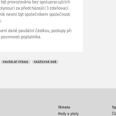
í být provozována bez spolupracujících
plynoucí za předcházející 3 zdaňovací
ník nesmí být společníkem společnosti
k
.
vení daně paušální částkou, postupy při
 povinnosti poplatníka.
PAUŠÁLNÍ VÝDAJE
SRÁŽKOVÁ DAŇ
Témata
Ty
Mzdy a platy
Čl