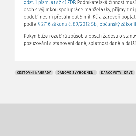
odst. 1 písm. a) až c) ZDP
. Podnikatelská činnost mus
osob s výjimkou spolupráce manžela/ky, příjmy z ní 
období nesmí přesáhnout 5 mil. Kč a zároveň poplat
podle
§ 2716 zákona č. 89/2012 Sb., občanský zákoní
Pokyn blíže rozebírá způsob a obsah žádosti o stano
posuzování a stanovení daně, splatnost daně a další
CESTOVNÍ NÁHRADY
DAŇOVÉ ZVÝHODNĚNÍ
DÁRCOVSTVÍ KRVE