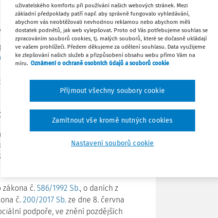
.
463/2017 Sb.
ze dne 15. prosince 2017 o
uživatelského komfortu při používání našich webových stránek. Mezi
základní předpoklady patří např. aby správně fungovalo vyhledávání,
ch motorových vozidel a stravného a o
abychom vás neobtěžovali nevhodnou reklamou nebo abychom měli
 poskytování cestovních náhrad.
Stáhnout
dostatek podnětů, jak web vylepšovat. Proto od Vás potřebujeme souhlas se
zpracováním souborů cookies, tj. malých souborů, které se dočasně ukládají
 poskytování cestovních náhrad
ve vašem prohlížeči. Předem děkujeme za udělení souhlasu. Data využijeme
ke zlepšování našich služeb a přizpůsobení obsahu webu přímo Vám na
Poznámka
62/2006 Sb., zákoník práce
, a to na
míru.
Oznámení o ochraně osobních údajů a souborů cookie
ek je zajistit zaměstnancům dostatečnou
covními cestami, na které jsou svým
Přijmout všechny soubory cookie
rvní dítě
Zamítnout vše kromě nutných cookies
ítě z dřívějších 13 404 Kč (1 117 Kč
Nastavení souborů cookie
0 Kč měsíčně. Částky daňového zvýhodnění
, tedy 19 404 Kč ročně (1 617 Kč měsíčně)
třetí a další dítě.
o zákona č.
586/1992 Sb.
, o daních z
kona č.
200/2017 Sb.
ze dne 8. června
sociální podpoře, ve znění pozdějších