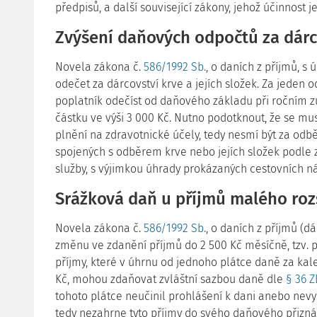
předpisů, a další související zákony, jehož účinnost j
Zvýšení daňových odpočtů za dárco
Novela zákona č.
586/1992 Sb.
, o daních z příjmů, s
odečet za dárcovství krve a jejích složek. Za jeden o
poplatník odečíst od daňového základu při ročním z
částku ve výši 3 000 Kč. Nutno podotknout, že se mu
plnění na zdravotnické účely, tedy nesmí být za odb
spojených s odběrem krve nebo jejích složek podle 
služby, s výjimkou úhrady prokázaných cestovních 
Srážková daň u příjmů malého ro
Novela zákona č.
586/1992 Sb.
, o daních z příjmů (d
změnu ve zdanění příjmů do 2 500 Kč měsíčně, tzv. 
příjmy, které v úhrnu od jednoho plátce daně za kal
Kč, mohou zdaňovat zvláštní sazbou daně dle
§ 36 
tohoto plátce neučinil prohlášení k dani anebo nevy
tedy nezahrne tyto příjmy do svého daňového přiznán