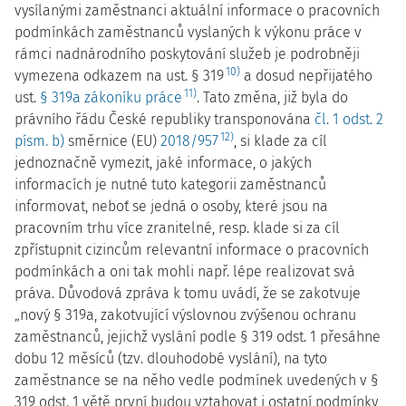
vysílanými zaměstnanci aktuální informace o pracovních
podmínkách zaměstnanců vyslaných k výkonu práce v
rámci nadnárodního poskytování služeb je podrobněji
10)
vymezena odkazem na ust. § 319
a dosud nepřijatého
11)
ust.
§ 319a zákoníku práce
. Tato změna, již byla do
právního řádu České republiky transponována
čl. 1 odst. 2
12)
písm. b)
směrnice (EU)
2018/957
, si klade za cíl
jednoznačně vymezit, jaké informace, o jakých
informacích je nutné tuto kategorii zaměstnanců
informovat, neboť se jedná o osoby, které jsou na
pracovním trhu více zranitelné, resp. klade si za cíl
zpřístupnit cizincům relevantní informace o pracovních
podmínkách a oni tak mohli např. lépe realizovat svá
práva. Důvodová zpráva k tomu uvádí, že se zakotvuje
„nový § 319a, zakotvující výslovnou zvýšenou ochranu
zaměstnanců, jejichž vyslání podle § 319 odst. 1 přesáhne
dobu 12 měsíců (tzv. dlouhodobé vyslání), na tyto
zaměstnance se na něho vedle podmínek uvedených v §
319 odst. 1 větě první budou vztahovat i ostatní podmínky