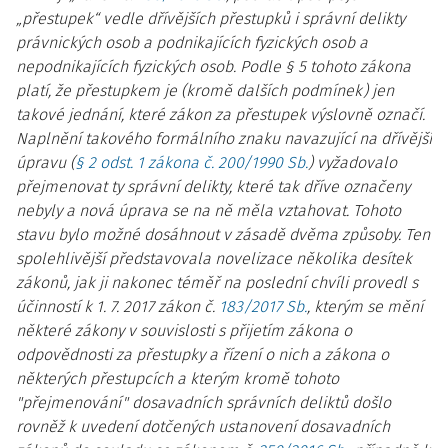
„přestupek“ vedle dřívějších přestupků i správní delikty
právnických osob a podnikajících fyzických osob a
nepodnikajících fyzických osob. Podle § 5 tohoto zákona
platí, že přestupkem je (kromě dalších podmínek) jen
takové jednání, které zákon za přestupek výslovně označí.
Naplnění takového formálního znaku navazující na dřívější
úpravu (
§ 2 odst. 1 zákona č. 200/1990 Sb.
) vyžadovalo
přejmenovat ty správní delikty, které tak dříve označeny
nebyly a nová úprava se na ně měla vztahovat. Tohoto
stavu bylo možné dosáhnout v zásadě dvěma způsoby. Ten
spolehlivější představovala novelizace několika desítek
zákonů, jak ji nakonec téměř na poslední chvíli provedl s
účinností k 1. 7. 2017 zákon č.
183/2017 Sb.
, kterým se mění
některé zákony v souvislosti s přijetím zákona o
odpovědnosti za přestupky a řízení o nich a zákona o
některých přestupcích a kterým kromě tohoto
"přejmenování" dosavadních správních deliktů došlo
rovněž k uvedení dotčených ustanovení dosavadních