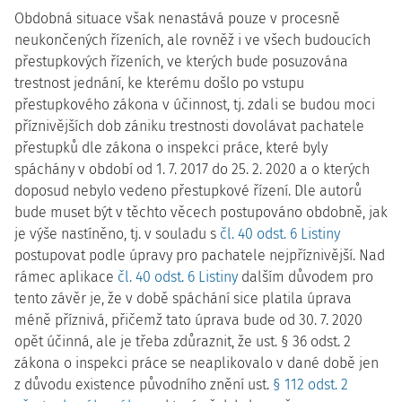
Obdobná situace však nenastává pouze v procesně
neukončených řízeních, ale rovněž i ve všech budoucích
přestupkových řízeních, ve kterých bude posuzována
trestnost jednání, ke kterému došlo po vstupu
přestupkového zákona v účinnost, tj. zdali se budou moci
příznivějších dob zániku trestnosti dovolávat pachatele
přestupků dle zákona o inspekci práce, které byly
spáchány v období od 1. 7. 2017 do 25. 2. 2020 a o kterých
doposud nebylo vedeno přestupkové řízení. Dle autorů
bude muset být v těchto věcech postupováno obdobně, jak
je výše nastíněno, tj. v souladu s
čl. 40 odst. 6 Listiny
postupovat podle úpravy pro pachatele nejpříznivější. Nad
rámec aplikace
čl. 40 odst. 6 Listiny
dalším důvodem pro
tento závěr je, že v době spáchání sice platila úprava
méně příznivá, přičemž tato úprava bude od 30. 7. 2020
opět účinná, ale je třeba zdůraznit, že ust. § 36 odst. 2
zákona o inspekci práce se neaplikovalo v dané době jen
z důvodu existence původního znění ust.
§ 112 odst. 2