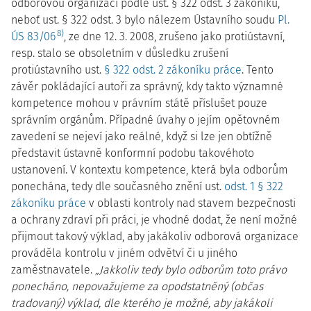
odborovou organizací podle ust. § 322 odst. 3 zákoníku,
neboť ust. § 322 odst. 3 bylo nálezem Ústavního soudu
Pl.
8)
ÚS 83/06
, ze dne 12. 3. 2008, zrušeno jako protiústavní,
resp. stalo se obsoletním v důsledku zrušení
protiústavního ust.
§ 322 odst. 2 zákoníku práce
. Tento
závěr pokládající autoři za správný, kdy takto významné
kompetence mohou v právním státě příslušet pouze
správním orgánům. Případné úvahy o jejím opětovném
zavedení se nejeví jako reálné, když si lze jen obtížně
představit ústavně konformní podobu takovéhoto
ustanovení. V kontextu kompetence, která byla odborům
ponechána, tedy dle současného znění ust.
odst. 1 § 322
zákoníku práce
v oblasti kontroly nad stavem bezpečnosti
a ochrany zdraví při práci, je vhodné dodat, že není možné
přijmout takový výklad, aby jakákoliv odborová organizace
prováděla kontrolu v jiném odvětví či u jiného
zaměstnavatele.
„Jakkoliv tedy bylo odborům toto právo
ponecháno, nepovažujeme za opodstatněný (občas
tradovaný) výklad, dle kterého je možné, aby jakákoli