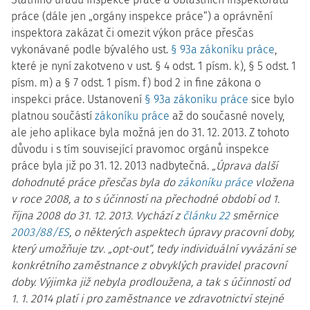
práce (dále jen „orgány inspekce práce“) a oprávnění
inspektora zakázat či omezit výkon práce přesčas
vykonávané podle bývalého ust.
§ 93a zákoníku práce
,
které je nyní zakotveno v ust. § 4 odst. 1 písm. k), § 5 odst. 1
písm. m) a § 7 odst. 1 písm. f) bod 2 in fine zákona o
inspekci práce. Ustanovení
§ 93a zákoníku práce
sice bylo
platnou součástí
zákoníku práce
až do současné novely,
ale jeho aplikace byla možná jen do 31. 12. 2013. Z tohoto
důvodu i s tím související pravomoc orgánů inspekce
práce byla již po 31. 12. 2013 nadbytečná.
„Úprava další
dohodnuté práce přesčas byla do
zákoníku práce
vložena
v roce 2008, a to s účinností na přechodné období od 1.
října 2008 do 31. 12. 2013. Vychází z
článku 22
směrnice
2003/88/ES
, o některých aspektech úpravy pracovní doby,
který umožňuje tzv. „opt-out“, tedy individuální vyvázání se
konkrétního zaměstnance z obvyklých pravidel pracovní
doby. Výjimka již nebyla prodloužena, a tak s účinností od
1. 1. 2014 platí i pro zaměstnance ve zdravotnictví stejné