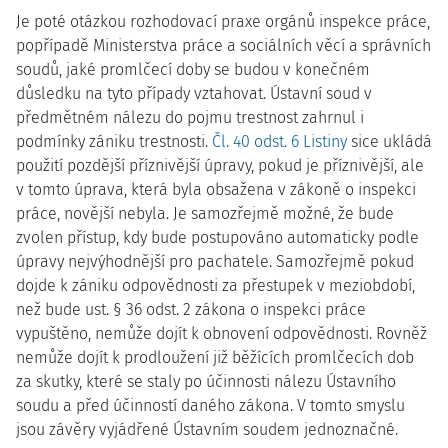
Je poté otázkou rozhodovací praxe orgánů inspekce práce,
popřípadě Ministerstva práce a sociálních věcí a správních
soudů, jaké promlčecí doby se budou v konečném
důsledku na tyto případy vztahovat. Ústavní soud v
předmětném nálezu do pojmu trestnost zahrnul i
podmínky zániku trestnosti.
Čl. 40 odst. 6 Listiny
sice ukládá
použití pozdější příznivější úpravy, pokud je příznivější, ale
v tomto úprava, která byla obsažena v zákoně o inspekci
práce, novější nebyla. Je samozřejmě možné, že bude
zvolen přístup, kdy bude postupováno automaticky podle
úpravy nejvýhodnější pro pachatele. Samozřejmě pokud
dojde k zániku odpovědnosti za přestupek v meziobdobí,
než bude ust. § 36 odst. 2 zákona o inspekci práce
vypuštěno, nemůže dojít k obnovení odpovědnosti. Rovněž
nemůže dojít k prodloužení již běžících promlčecích dob
za skutky, které se staly po účinnosti nálezu Ústavního
soudu a před účinností daného zákona. V tomto smyslu
jsou závěry vyjádřené Ústavním soudem jednoznačné.