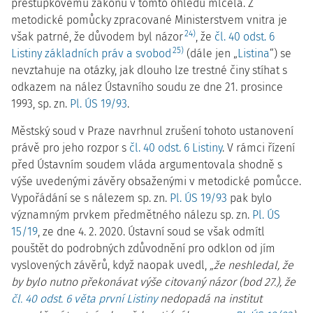
přestupkovému zákonu v tomto ohledu mlčela. Z
metodické pomůcky zpracované Ministerstvem vnitra je
24)
však patrné, že důvodem byl názor
, že
čl. 40 odst. 6
25)
Listiny základních práv a svobod
(dále jen „
Listina
“) se
nevztahuje na otázky, jak dlouho lze trestné činy stíhat s
odkazem na nález Ústavního soudu ze dne 21. prosince
1993, sp. zn.
Pl. ÚS 19/93
.
Městský soud v Praze navrhnul zrušení tohoto ustanovení
právě pro jeho rozpor s
čl. 40 odst. 6 Listiny
. V rámci řízení
před Ústavním soudem vláda argumentovala shodně s
výše uvedenými závěry obsaženými v metodické pomůcce.
Vypořádání se s nálezem sp. zn.
Pl. ÚS 19/93
pak bylo
významným prvkem předmětného nálezu sp. zn.
Pl. ÚS
15/19
, ze dne 4. 2. 2020. Ústavní soud se však odmítl
pouštět do podrobných zdůvodnění pro odklon od jím
vyslovených závěrů, když naopak uvedl,
„že neshledal, že
by bylo nutno překonávat výše citovaný názor (bod 27.), že
čl. 40 odst. 6 věta první Listiny
nedopadá na institut