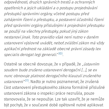
odpovědnosti, druzích správních trestů a ochranných
opatřeních a jejich ukládání a o postupu projednávání
přestupků správními orgány, včetně postupu před
zahájením řízení o přestupku, a postavení účastníků řízení
před správními orgány příslušnými k projednání přestupku
se použijí na všechny přestupky, pokud jiný zákon
nestanoví jinak. Toto pravidlo však není nutno v daném
ustanovení výslovně uvádět, neboť zvláštní zákon má vždy
aplikační přednost na základě obecné právní zásady lex
30)
specialis derogat legi generali.“
.
Ostatně se obecně dovozuje, že v případě, že
„ústavním
soudem bude zrušeno ustanovení derogační […], se ex
nunc obnovuje platnost derogačního klauzulí zrušeného
31)
ustanovení“
. Nadto je nutno poznamenat, že zrušená
část ustanovení přestupkového zákona formálně příslušné
ustanovení zákona o inspekci práce nezrušila, pouze
stanovovala, že se nepoužije. Lze tak uzavřít, že je nemůže
být pochyb, že v současné době opětovně nutné aplikovat