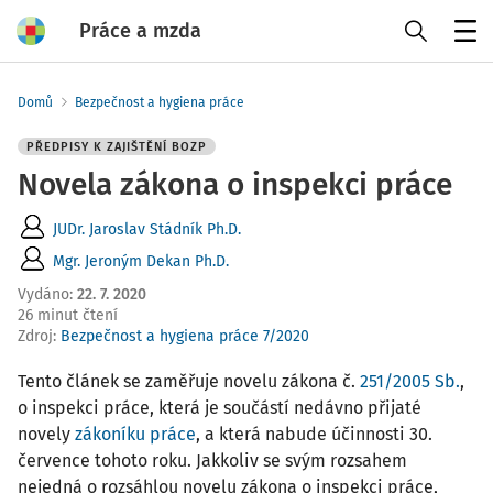
Práce a mzda
Menu
Domů
Bezpečnost a hygiena práce
PŘEDPISY K ZAJIŠTĚNÍ BOZP
Novela zákona o inspekci práce
JUDr. Jaroslav Stádník Ph.D.
Mgr. Jeroným Dekan Ph.D.
Vydáno
:
22. 7. 2020
26 minut čtení
Zdroj
:
Bezpečnost a hygiena práce 7/2020
Tento článek se zaměřuje novelu zákona č.
251/2005 Sb.
,
o inspekci práce, která je součástí nedávno přijaté
novely
zákoníku práce
, a která nabude účinnosti 30.
července tohoto roku. Jakkoliv se svým rozsahem
nejedná o rozsáhlou novelu zákona o inspekci práce,