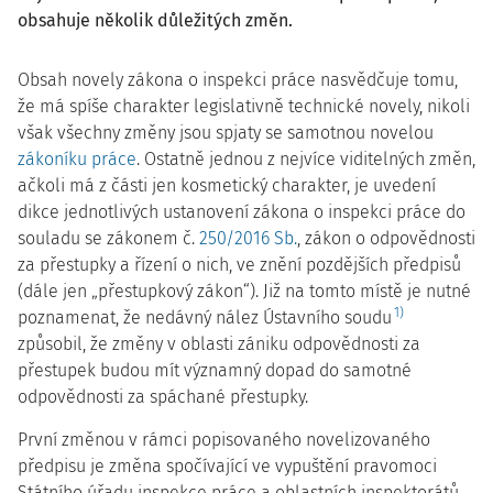
obsahuje několik důležitých změn.
Obsah novely zákona o inspekci práce nasvědčuje tomu,
že má spíše charakter legislativně technické novely, nikoli
však všechny změny jsou spjaty se samotnou novelou
zákoníku práce
. Ostatně jednou z nejvíce viditelných změn,
ačkoli má z části jen kosmetický charakter, je uvedení
dikce jednotlivých ustanovení zákona o inspekci práce do
souladu se zákonem č.
250/2016 Sb.
, zákon o odpovědnosti
za přestupky a řízení o nich, ve znění pozdějších předpisů
(dále jen „přestupkový zákon“). Již na tomto místě je nutné
1)
poznamenat, že nedávný nález Ústavního soudu
způsobil, že změny v oblasti zániku odpovědnosti za
přestupek budou mít významný dopad do samotné
odpovědnosti za spáchané přestupky.
První změnou v rámci popisovaného novelizovaného
předpisu je změna spočívající ve vypuštění pravomoci
Státního úřadu inspekce práce a oblastních inspektorátů