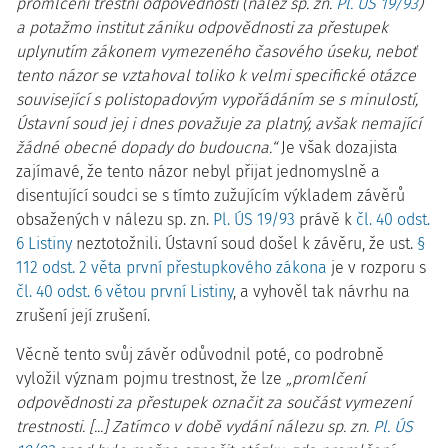
promlčení trestní odpovědnosti (nález sp. zn.
Pl. ÚS 19/93
)
a potažmo institut zániku odpovědnosti za přestupek
uplynutím zákonem vymezeného časového úseku, neboť
tento názor se vztahoval toliko k velmi specifické otázce
související s polistopadovým vypořádáním se s minulostí,
Ústavní soud jej i dnes považuje za platný, avšak nemající
žádné obecné dopady do budoucna.“
Je však dozajista
zajímavé, že tento názor nebyl přijat jednomyslně a
disentující soudci se s tímto zužujícím výkladem závěrů
obsažených v nálezu sp. zn.
Pl. ÚS 19/93
právě k
čl. 40 odst.
6 Listiny
neztotožnili. Ústavní soud došel k závěru, že ust.
§
112 odst. 2 věta první přestupkového zákona
je v rozporu s
čl. 40 odst. 6 větou první Listiny
, a vyhověl tak návrhu na
zrušení její zrušení.
Věcně tento svůj závěr odůvodnil poté, co podrobně
vyložil význam pojmu trestnost, že lze
„promlčení
odpovědnosti za přestupek označit za součást vymezení
trestnosti. [...] Zatímco v době vydání nálezu sp. zn.
Pl. ÚS