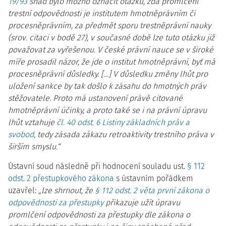
19/93
snad bylo možno označit otázku, zda promlčení
trestní odpovědnosti je institutem hmotněprávním či
procesněprávním, za předmět sporu trestněprávní nauky
(srov. citaci v bodě 27), v současné době lze tuto otázku již
považovat za vyřešenou. V české právní nauce se v široké
míře prosadil názor, že jde o institut hmotněprávní, byť má
procesněprávní důsledky. […] V důsledku změny lhůt pro
uložení sankce by tak došlo k zásahu do hmotných práv
stěžovatele. Proto má ustanovení právě citované
hmotněprávní účinky, a proto také se i na právní úpravu
lhůt vztahuje
čl. 40 odst. 6 Listiny základních práv a
svobod
, tedy zásada zákazu retroaktivity trestního práva v
širším smyslu.“
Ústavní soud následně při hodnocení souladu ust.
§ 112
odst. 2 přestupkového zákona
s ústavním pořádkem
uzavřel:
„lze shrnout, že
§ 112 odst. 2 věta první zákona o
odpovědnosti za přestupky
přikazuje užít úpravu
promlčení odpovědnosti za přestupky dle zákona o