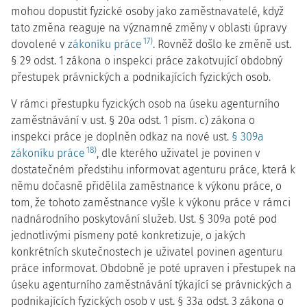
mohou dopustit fyzické osoby jako zaměstnavatelé, když
tato změna reaguje na významné změny v oblasti úpravy
17)
dovolené v
zákoníku práce
. Rovněž došlo ke změně ust.
§ 29 odst. 1 zákona o inspekci práce zakotvující obdobný
přestupek právnických a podnikajících fyzických osob.
V rámci přestupku fyzických osob na úseku agenturního
zaměstnávání v ust. § 20a odst. 1 písm. c) zákona o
inspekci práce je doplněn odkaz na nové ust.
§ 309a
18)
zákoníku práce
, dle kterého uživatel je povinen v
dostatečném předstihu informovat agenturu práce, která k
němu dočasně přidělila zaměstnance k výkonu práce, o
tom, že tohoto zaměstnance vyšle k výkonu práce v rámci
nadnárodního poskytování služeb. Ust. § 309a poté pod
jednotlivými písmeny poté konkretizuje, o jakých
konkrétních skutečnostech je uživatel povinen agenturu
práce informovat. Obdobně je poté upraven i přestupek na
úseku agenturního zaměstnávání týkající se právnických a
podnikajících fyzických osob v ust. § 33a odst. 3 zákona o