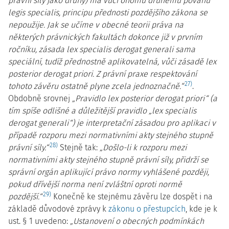
právní síly jako druhý) má vůči onomu druhému povahu
legis specialis, principu přednosti pozdějšího zákona se
nepoužije. Jak se učíme v obecné teorii práva na
některých právnických fakultách dokonce již v prvním
ročníku, zásada lex specialis derogat generali sama
speciální, tudíž přednostně aplikovatelná, vůči zásadě lex
posterior derogat priori. Z právní praxe respektování
27)
tohoto závěru ostatně plyne zcela jednoznačně.“
.
Obdobně srovnej
„Pravidlo lex posterior derogat priori“ (a
tím spíše odlišné a důležitější pravidlo „lex specialis
derogat generali“) je interpretační zásadou pro aplikaci v
případě rozporu mezi normativními akty stejného stupně
28)
právní síly.“
Stejně tak:
„Došlo-li k rozporu mezi
normativními akty stejného stupně právní síly, přidrží se
správní orgán aplikující právo normy vyhlášené později,
pokud dřívější norma není zvláštní oproti normě
29)
pozdější.“
Konečně ke stejnému závěru lze dospět i na
základě důvodové zprávy k
zákonu o přestupcích
, kde je k
ust. § 1 uvedeno:
„Ustanovení o obecných podmínkách