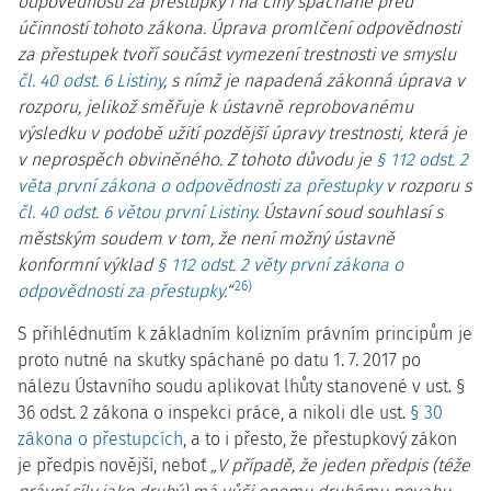
odpovědnosti za přestupky i na činy spáchané před
účinností tohoto zákona. Úprava promlčení odpovědnosti
za přestupek tvoří součást vymezení trestnosti ve smyslu
čl. 40 odst. 6 Listiny
, s nímž je napadená zákonná úprava v
rozporu, jelikož směřuje k ústavně reprobovanému
výsledku v podobě užití pozdější úpravy trestnosti, která je
v neprospěch obviněného. Z tohoto důvodu je
§ 112 odst. 2
věta první zákona o odpovědnosti za přestupky
v rozporu s
čl. 40 odst. 6 větou první Listiny
. Ústavní soud souhlasí s
městským soudem v tom, že není možný ústavně
konformní výklad
§ 112 odst. 2 věty první zákona o
26)
odpovědnosti za přestupky
.“
S přihlédnutím k základním kolizním právním principům je
proto nutné na skutky spáchané po datu 1. 7. 2017 po
nálezu Ústavního soudu aplikovat lhůty stanovené v ust. §
36 odst. 2 zákona o inspekci práce, a nikoli dle ust.
§ 30
zákona o přestupcích
, a to i přesto, že přestupkový zákon
je předpis novější, neboť
„V případě, že jeden předpis (téže