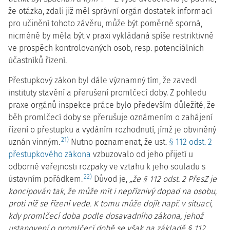
že otázka, zdali již měl správní orgán dostatek informací
pro učinění tohoto závěru, může být poměrně sporná,
nicméně by měla být v praxi vykládaná spíše restriktivně
ve prospěch kontrolovaných osob, resp. potenciálních
účastníků řízení.
Přestupkový zákon byl dále významný tím, že zavedl
instituty stavění a přerušení promlčecí doby. Z pohledu
praxe orgánů inspekce práce bylo především důležité, že
běh promlčecí doby se přerušuje oznámením o zahájení
řízení o přestupku a vydáním rozhodnutí, jímž je obviněný
21)
uznán vinným.
Nutno poznamenat, že ust.
§ 112 odst. 2
přestupkového zákona
vzbuzovalo od jeho přijetí u
odborné veřejnosti rozpaky ve vztahu k jeho souladu s
22)
ústavním pořádkem.
Důvod je,
„že § 112 odst. 2 PřesZ je
koncipován tak, že může mít i nepříznivý dopad na osobu,
proti níž se řízení vede. K tomu může dojít např. v situaci,
kdy promlčecí doba podle dosavadního zákona, jehož
ustanovení o promlčecí době se však na základě § 112