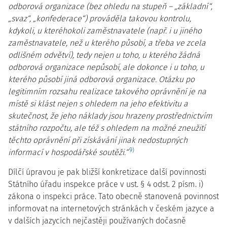
odborová organizace (bez ohledu na stupeň – „základní“,
„svaz“, „konfederace“) prováděla takovou kontrolu,
kdykoli, u kteréhokoli zaměstnavatele (např. i u jiného
zaměstnavatele, než u kterého působí, a třeba ve zcela
odlišném odvětví), tedy nejen u toho, u kterého žádná
odborová organizace nepůsobí, ale dokonce i u toho, u
kterého působí jiná odborová organizace. Otázku po
legitimním rozsahu realizace takového oprávnění je na
místě si klást nejen s ohledem na jeho efektivitu a
skutečnost, že jeho náklady jsou hrazeny prostřednictvím
státního rozpočtu, ale též s ohledem na možné zneužití
těchto oprávnění při získávání jinak nedostupných
9)
informací v hospodářské soutěži.“
Dílčí úpravou je pak bližší konkretizace další povinnosti
Státního úřadu inspekce práce v ust. § 4 odst. 2 písm. i)
zákona o inspekci práce. Tato obecně stanovená povinnost
informovat na internetových stránkách v českém jazyce a
v dalších jazycích nejčastěji používaných dočasně