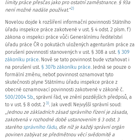
limity práce přesčas jako pro ostatní zaměstnance. § 93a
2)
není možné nadále používat.“
Novelou dojde k rozšíření informační povinnosti Státního
úřadu inspekce práce zakotvené v ust. § 4 odst. 2 písm. f)
zákona o inspekci práce vůči Generálnímu ředitelství
úřadu práce ČR o pokutách uložených agenturám práce za
porušení povinností stanovených v ust. § 308 a ust.
§ 309
zákoníku práce
. Nově se tato povinnost bude vztahovat i
na porušení ust.
§ 307b zákoníku práce
. Jedná se pouze o
formální změnu, neboť povinnost oznamovat tyto
skutečnosti plyne Státnímu úřadu inspekce práce z
obecné oznamovací povinnosti zakotvené v zákoně č.
500/2004 Sb.
, správní řád, ve znění pozdějších předpisů, a
3)
to v ust. § 8 odst. 2
. Jak uvedl Nejvyšší správní soud:
„Jednou ze základních zásad správního řízení je zásada,
zakotvená v rozhodné době ustanovením § 3 odst. 3
starého
správního řádu
, dle níž je každý správní orgán
povinen zabývat se předmětnou věcí svědomitě a