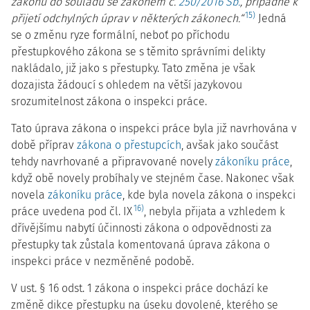
zákonů do souladu se zákonem č.
250/2016 Sb.
, případně k
15)
přijetí odchylných úprav v některých zákonech.“
Jedná
se o změnu ryze formální, neboť po příchodu
přestupkového zákona se s těmito správními delikty
nakládalo, již jako s přestupky. Tato změna je však
dozajista žádoucí s ohledem na větší jazykovou
srozumitelnost zákona o inspekci práce.
Tato úprava zákona o inspekci práce byla již navrhována v
době příprav
zákona o přestupcích
, avšak jako součást
tehdy navrhované a připravované novely
zákoníku práce
,
když obě novely probíhaly ve stejném čase. Nakonec však
novela
zákoníku práce
, kde byla novela zákona o inspekci
16)
práce uvedena pod čl. IX
, nebyla přijata a vzhledem k
dřívějšímu nabytí účinnosti zákona o odpovědnosti za
přestupky tak zůstala komentovaná úprava zákona o
inspekci práce v nezměněné podobě.
V ust. § 16 odst. 1 zákona o inspekci práce dochází ke
změně dikce přestupku na úseku dovolené, kterého se