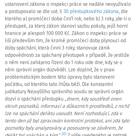
ustanovení zákona o inspekci práce se nadále nevyužívalo
a postupovalo se dle ust.
§ 30 přestupkového zákona
, dle
kterého a) promlčecí doba činí1 rok, nebo b) 3 roky, jde-li o
přestupek, za který zákon stanoví sazbu pokuty, jejíž horní
hranice je alespoň 100 000 Kč. Zákon o inspekci práce se
liší především tím, že kromě promlčecí doby plynoucí od
doby spáchání, která činní 3 roky, stanovuje zánik
odpovědnosti za spáchaný přestupek v případě, že jestliže
o něm není zahájeno řízení do 1 roku ode dne, kdy se o
něm správní orgán dozvěděl. Lze doplnit, že v praxi
problematickým bodem této úpravy bylo stanovení
počátku, od kterého tato lhůta běží. Dle konstantní
judikatury Nejvyššího správního soudu se správní orgán
dozví o spáchání přestupku
„dnem, kdy soustředí onen
okruh poznatků, informací a důkazních prostředků, z nichž
lze na spáchání deliktu usoudit. Není rozhodující, zda v
tento den již byl zpracován kontrolní protokol, ani zda tyto
poznatky byly analyzovány a posouzeny se závěrem, že
20)
delikt byl spáchán a kým“
.
Z výše uvedeného je patrné,