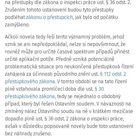
na přestupky dle zákona o inspekci práce ust. § 36 odst. 2.
Zrušením tohoto ustanovení budou tyto přestupky
podléhat
zákonu o přestupcích
, jak bylo od počátku
zamýšleno.
Ačkoli novela tedy řeší tento významný problém, jehož
vznik se ani nepředpokládal, nelze si nepovšimnout, že
rovněž může pro určité časové spektrum případů přinést
určité aplikační potíže. Předně vzniká potenciálně
problematická situace pro neukončená přestupková řízení
zahájená za účinnosti původního znění ust.
§ 112 odst. 2
přestupkového zákona
. V tomto období se na tato řízení
plně vztahovala promlčecí doba dle ust.
§ 30
přestupkového zákona
, tedy se nejednalo o obdobný
případ, který byl řešen Ústavním soudem. V návaznosti na
zmíněný nález Ústavního soudu na ně v krátkém mezičase
dopadlo plně ust. § 36 odst. 2 zákona o inspekci práce,
avšak v důsledku popisované novely bude toto ustanovení
bez náhrady zrušeno.