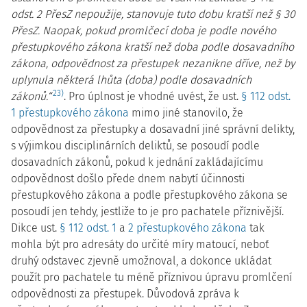
odst. 2 PřesZ nepoužije, stanovuje tuto dobu kratší než § 30
PřesZ. Naopak, pokud promlčecí doba je podle nového
přestupkového zákona kratší než doba podle dosavadního
zákona, odpovědnost za přestupek nezanikne dříve, než by
uplynula některá lhůta (doba) podle dosavadních
23)
zákonů.“
. Pro úplnost je vhodné uvést, že ust.
§ 112 odst.
1 přestupkového zákona
mimo jiné stanovilo, že
odpovědnost za přestupky a dosavadní jiné správní delikty,
s výjimkou disciplinárních deliktů, se posoudí podle
dosavadních zákonů, pokud k jednání zakládajícímu
odpovědnost došlo přede dnem nabytí účinnosti
přestupkového zákona a podle přestupkového zákona se
posoudí jen tehdy, jestliže to je pro pachatele příznivější.
Dikce ust.
§ 112 odst. 1
a
2 přestupkového zákona
tak
mohla být pro adresáty do určité míry matoucí, neboť
druhý odstavec zjevně umožnoval, a dokonce ukládat
použít pro pachatele tu méně příznivou úpravu promlčení
odpovědnosti za přestupek. Důvodová zpráva k