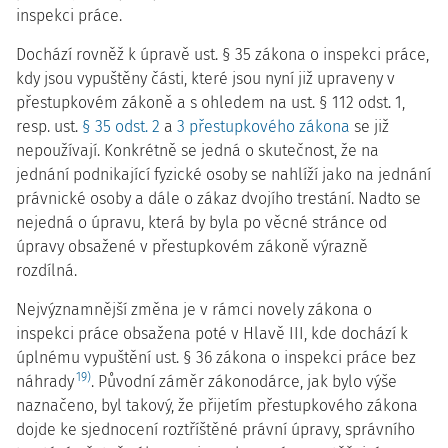
inspekci práce.
Dochází rovněž k úpravě ust. § 35 zákona o inspekci práce,
kdy jsou vypuštěny části, které jsou nyní již upraveny v
přestupkovém zákoně a s ohledem na ust. § 112 odst. 1,
resp. ust.
§ 35 odst. 2
a
3 přestupkového zákona
se již
nepoužívají. Konkrétně se jedná o skutečnost, že na
jednání podnikající fyzické osoby se nahlíží jako na jednání
právnické osoby a dále o zákaz dvojího trestání. Nadto se
nejedná o úpravu, která by byla po věcné stránce od
úpravy obsažené v přestupkovém zákoně výrazně
rozdílná.
Nejvýznamnější změna je v rámci novely zákona o
inspekci práce obsažena poté v Hlavě III, kde dochází k
úplnému vypuštění ust. § 36 zákona o inspekci práce bez
19)
náhrady
. Původní záměr zákonodárce, jak bylo výše
naznačeno, byl takový, že přijetím přestupkového zákona
dojde ke sjednocení roztříštěné právní úpravy, správního