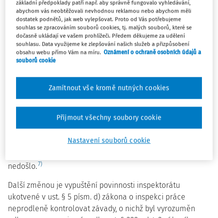
základní předpoklady patří např. aby správně fungovalo vyhledávání,
rámci kontrolní činnosti dojde ke zjištění, že agentura
abychom vás neobtěžovali nevhodnou reklamou nebo abychom měli
práce porušila svoji povinnost vyplývající ze
zákona o
dostatek podnětů, jak web vylepšovat. Proto od Vás potřebujeme
souhlas se zpracováním souborů cookies, tj. malých souborů, které se
zaměstnanosti
, když za takové jednání jí nejenom bude
dočasně ukládají ve vašem prohlížeči. Předem děkujeme za udělení
uložena pokuta orgány inspekce práce, ale současně
souhlasu. Data využijeme ke zlepšování našich služeb a přizpůsobení
obsahu webu přímo Vám na míru.
Oznámení o ochraně osobních údajů a
zpravidla dojde k odejmutí povolení ke zprostředkování
souborů cookie
zaměstnání dle ust.
§ 63 odst. 2 zákona o zaměstnanosti
,
ke kterému je však oprávněno generální ředitelství Úřadu
6)
Zamítnout vše kromě nutných cookies
práce.“
Otázkou samozřejmě zůstává, zda vůbec k takovému
Přijmout všechny soubory cookie
hlášení někdy dojde, neboť jak vyplývá z Roční souhrnné
zprávy o výsledcích kontrolních akcí provedených inspekcí
Nastavení souborů cookie
za rok 2019 Státního úřadu inspekce práce, k žádnému
zjištění v této oblasti na úseku agenturního zaměstnávání
7)
nedošlo.
Další změnou je vypuštění povinnosti inspektorátu
ukotvené v ust. § 5 písm. d) zákona o inspekci práce
neprodleně kontrolovat závady, o nichž byl vyrozuměn