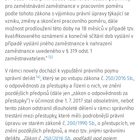
pro zaměstnávání zaměstnance v pracovním poměru
podle tohoto zákona s výjimkou právní úpravy týkající se
vzniku, změny a skončení pracovního poměru, dále
možnost prodloužení této doby na 18 měsíců v případě tzv.
kvalifikovaného oznámení a konečně sčítání dob vyslání v
případě vyslání jiného zaměstnance k nahrazení
zaměstnance uvedeného v § 319 odst. 1
13)
zaměstnavatelem.“
V rámci novely dochází k vypuštění právního pojmu
14)
správní delikt
, který se po vstupu zákona č.
250/2016 Sb.
,
o odpovědnosti za přestupky a řízení o nich, ve znění
pozdějších předpisů (dále jen „zákon o odpovědnosti za
přestupky“) v účinnost dne 1. 7. 2017 stal obsoletním, neboť
tento zákon odstranil dlouholeté dělení v rámci správního
trestání mezi přestupky, které měli podrobnější právní
úpravu ve starém zákoně č.
200/1990 Sb.
, o přestupcích, ve
znění pozdějších předpisů, a mezi tzv. jinými správními
delikty.
„Zákon č.
250/2016 Sb.
, podřadil pod pojem