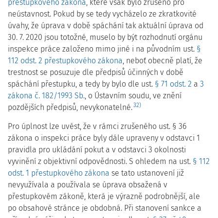
přestupkového zákona
, které však bylo zrušeno pro
neústavnost. Pokud by se tedy vycházelo ze zkratkovité
úvahy, že úprava v době spáchání tak aktuální úprava od
30. 7. 2020 jsou totožné, muselo by být rozhodnutí orgánu
inspekce práce založeno mimo jiné i na původním ust.
§
112 odst. 2 přestupkového zákona
, neboť obecně platí, že
trestnost se posuzuje dle předpisů účinných v době
spáchání přestupku, a tedy by bylo dle ust.
§ 71 odst. 2
a
3
zákona č. 182/1993 Sb.
, o Ústavním soudu, ve znění
32)
pozdějších předpisů, nevykonatelné.
Pro úplnost lze uvést, že v rámci zrušeného ust. § 36
zákona o inspekci práce byly dále upraveny v odstavci 1
pravidla pro ukládání pokut a v odstavci 3 okolnosti
vyvinění z objektivní odpovědnosti. S ohledem na ust.
§ 112
odst. 1 přestupkového zákona
se tato ustanovení již
nevyužívala a používala se úprava obsažená v
přestupkovém zákoně, která je výrazně podrobnější, ale
po obsahové stránce je obdobná. Při stanovení sankce a