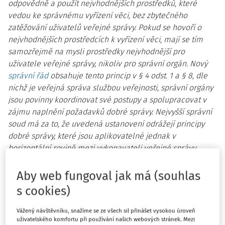
odpovědně a použít nejvhodnějších prostředků, které
vedou ke správnému vyřízení věci, bez zbytečného
zatěžování uživatelů veřejné správy. Pokud se hovoří o
nejvhodnějších prostředcích k vyřízení věci, mají se tím
samozřejmě na mysli prostředky nejvhodnější pro
uživatele veřejné správy, nikoliv pro správní orgán. Nový
správní řád
obsahuje tento princip v § 4 odst. 1 a § 8, dle
nichž je veřejná správa službou veřejnosti, správní orgány
jsou povinny koordinovat své postupy a spolupracovat v
zájmu naplnění požadavků dobré správy. Nejvyšší správní
soud má za to, že uvedená ustanovení odrážejí principy
dobré správy, které jsou aplikovatelné jednak v
horizontální rovině mezi vykonavateli veřejné správy,
jednak ve vertikálním vztahu mezi veřejnou správou a
4)
jejími adresáty.“
Dále také vychází z povinnosti vyplývající
Aby web fungoval jak má (souhlas
kontrolnímu orgánu, kterým orgány inspekce práce jsou, z
s cookies)
ust.
§ 25 odst. 4 zákona č. 255/2012 Sb.
, o kontrole
5)
(
kontrolní řád
), ve znění zákona
183/2017 Sb.
“
„Z pohledu
Vážený návštěvníku, snažíme se ze všech sil přinášet vysokou úroveň
odst. 4 je pak možné uvést jako příklad skutečnost, kdy v
uživatelského komfortu při používání našich webových stránek. Mezi