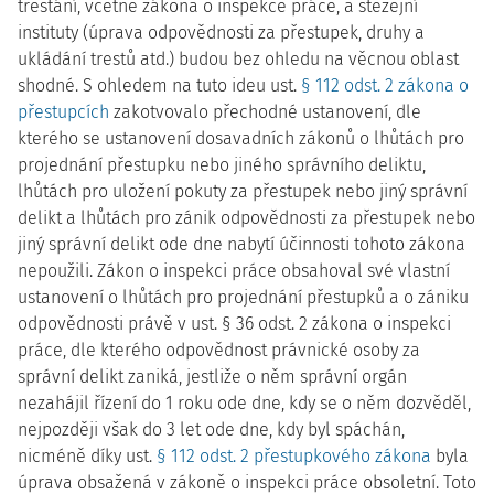
trestání, včetně zákona o inspekce práce, a stěžejní
instituty (úprava odpovědnosti za přestupek, druhy a
ukládání trestů atd.) budou bez ohledu na věcnou oblast
shodné. S ohledem na tuto ideu ust.
§ 112 odst. 2 zákona o
přestupcích
zakotvovalo
přechodné ustanovení, dle
kterého se
ustanovení dosavadních zákonů o lhůtách pro
projednání přestupku nebo jiného správního deliktu,
lhůtách pro uložení pokuty za přestupek nebo jiný správní
delikt a lhůtách pro zánik odpovědnosti za přestupek nebo
jiný správní delikt ode dne nabytí účinnosti tohoto zákona
nepoužili. Zákon o inspekci práce obsahoval své vlastní
ustanovení o lhůtách pro projednání přestupků a o zániku
odpovědnosti právě v ust. § 36 odst. 2 zákona o inspekci
práce, dle kterého odpovědnost právnické osoby za
správní delikt zaniká, jestliže o něm správní orgán
nezahájil řízení do 1 roku ode dne, kdy se o něm dozvěděl,
nejpozději však do 3 let ode dne, kdy byl spáchán,
nicméně díky ust.
§ 112 odst. 2 přestupkového zákona
byla
úprava obsažená v zákoně o inspekci práce obsoletní. Toto