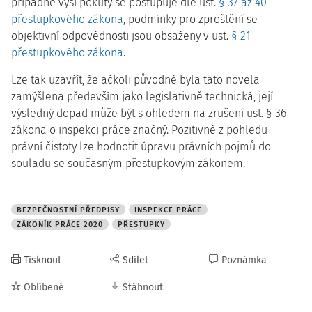
případné výši pokuty se postupuje dle ust.
§ 37 až 40
přestupkového zákona
, podmínky pro zproštění se
objektivní odpovědnosti jsou obsaženy v ust.
§ 21
přestupkového zákona
.
Lze tak uzavřít, že ačkoli původně byla tato novela
zamýšlena především jako legislativně technická, její
výsledný dopad může být s ohledem na zrušení ust. § 36
zákona o inspekci práce značný. Pozitivně z pohledu
právní čistoty lze hodnotit úpravu právních pojmů do
souladu se současným přestupkovým zákonem.
BEZPEČNOSTNÍ PŘEDPISY
INSPEKCE PRÁCE
ZÁKONÍK PRÁCE 2020
PŘESTUPKY
Tisknout
Sdílet
Poznámka
Oblíbené
Stáhnout