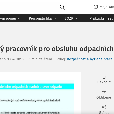
Moje kan
vní poměr
Personalistika
BOZP
Praktické nást
ový pracovník pro obsluhu odpadníc
áno
:
13. 4. 2016
1 minuta čtení
Zdroj
:
Bezpečnost a hygiena práce 
Tisknout
Oblíbené
Sdílet