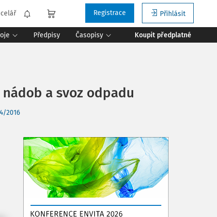
Registrace
celář
Přihlásit
roje
Předpisy
Časopisy
Koupit předplatné
h nádob a svoz odpadu
4/2016