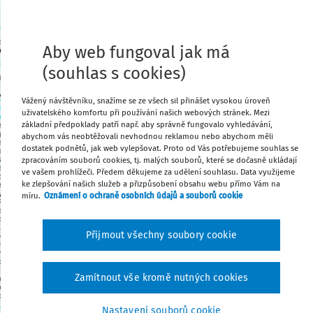
Stáhnout
Aby web fungoval jak má
(souhlas s cookies)
Poznámka
Vážený návštěvníku, snažíme se ze všech sil přinášet vysokou úroveň
uživatelského komfortu při používání našich webových stránek. Mezi
základní předpoklady patří např. aby správně fungovalo vyhledávání,
abychom vás neobtěžovali nevhodnou reklamou nebo abychom měli
dostatek podnětů, jak web vylepšovat. Proto od Vás potřebujeme souhlas se
zpracováním souborů cookies, tj. malých souborů, které se dočasně ukládají
ve vašem prohlížeči. Předem děkujeme za udělení souhlasu. Data využijeme
ke zlepšování našich služeb a přizpůsobení obsahu webu přímo Vám na
míru.
Oznámení o ochraně osobních údajů a souborů cookie
Přijmout všechny soubory cookie
Zamítnout vše kromě nutných cookies
Nastavení souborů cookie