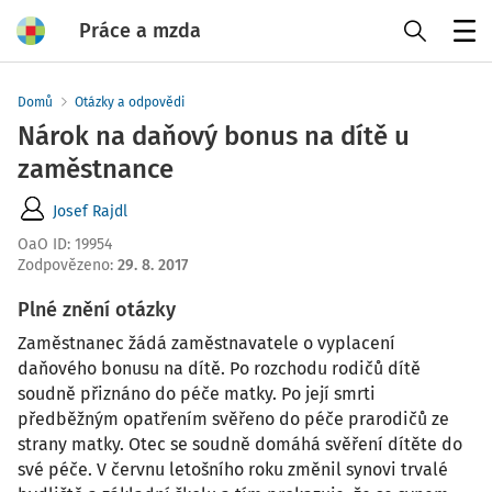
Práce a mzda
Menu
Domů
Otázky a odpovědi
Nárok na daňový bonus na dítě u
zaměstnance
Josef Rajdl
OaO ID
:
19954
Zodpovězeno
:
29. 8. 2017
Plné znění otázky
Zaměstnanec žádá zaměstnavatele o vyplacení
daňového bonusu na dítě. Po rozchodu rodičů dítě
soudně přiznáno do péče matky. Po její smrti
předběžným opatřením svěřeno do péče prarodičů ze
strany matky. Otec se soudně domáhá svěření dítěte do
své péče. V červnu letošního roku změnil synovi trvalé