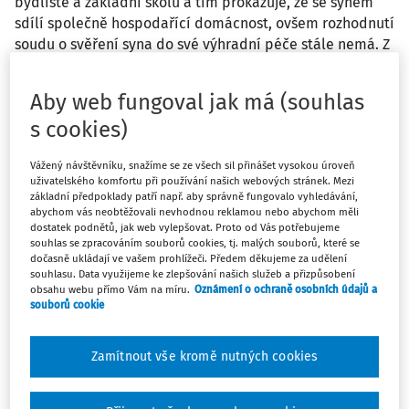
bydliště a základní školu a tím prokazuje, že se synem
sdílí společně hospodařící domácnost, ovšem rozhodnutí
soudu o svěření syna do své výhradní péče stále nemá. Z
titulu společně hospodařící domácnosti a skutečné péče
o syna se domáhá vyplacení bonusu na dítě. Odkdy má
Aby web fungoval jak má (souhlas
zaměstnanec nárok na daňový bonus na dítě?
s cookies)
Odpověď
Vážený návštěvníku, snažíme se ze všech sil přinášet vysokou úroveň
uživatelského komfortu při používání našich webových stránek. Mezi
základní předpoklady patří např. aby správně fungovalo vyhledávání,
abychom vás neobtěžovali nevhodnou reklamou nebo abychom měli
Máte předplatné?
Přihlaste se
dostatek podnětů, jak web vylepšovat. Proto od Vás potřebujeme
souhlas se zpracováním souborů cookies, tj. malých souborů, které se
dočasně ukládají ve vašem prohlížeči. Předem děkujeme za udělení
souhlasu. Data využijeme ke zlepšování našich služeb a přizpůsobení
obsahu webu přímo Vám na míru.
Oznámení o ochraně osobních údajů a
souborů cookie
Zatím jste si přečetli jen začátek…
Zamítnout vše kromě nutných cookies
Celý dokument je jen pro předplatitele.