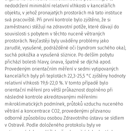
nedodržení minimální relativní vlhkosti v kancelářích
objektu, v jehož pronajatých prostorách má tato instituce
svá pracoviště. Při první kontrole bylo zjištěno, že si
zaměstnanci stěžují na zdravotní potíže, které dávají do
souvislosti s pobytem v těchto nuceně větraných
prostorách. Nejčastěji byly uváděny problémy jako
zarudlé, vysušené, podrážděné oči (syndrom suchého oka),
suchá pokožka a vysušená sliznice. Po delším pobytu
přichází bolesti hlavy, únava, špatně se dýchá apod.
Provedeným orientačním měření v sedmi vytipovaných
kancelářích byly při teplotách 22,3-25,5 °C zjištěny hodnoty
relativní vlhkosti 19,6-22,0 %. V tomto případě bylo
orientační měření pro větší průkaznost doplněno při
následné kontrole akreditovanými měřeními
mikroklimatických podmínek, průtoků vzduchu nuceného
větrání a koncentrace CO2, provedenými přizvanou
odborně způsobilou osobou Zdravotního ústavu se sídlem
v Ostravě. Podle doloženého protokolu byly ve