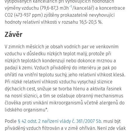
vytipovaných kancelářích při vyhovujících hodnotách
-1
výměny vzduchu (79,6-87,3 m3h
/kancelář) a koncentrace
CO2 (473-937 ppm) zjištěny prokazatelně nevyhovující
hodnoty relativní vlhkosti v rozsahu 16,5-20,5 %.
Závěr
V zimních měsících je obsah vodních par ve venkovním
vzduchu v důsledku nízkých teplot malý, protože při
nízkých teplotách kondenzují nebo dokonce mrznou a
padají k zemi. Vzduch přiváděný do interiéru je pak po
ohřátí na vnitřní teplotu suchý, jeho relativní vlhkost klesá.
Při nízké relativní vlhkosti vzduchu vysychají sliznice
dýchacích cest, snižuje se tvorba hlenu a aktivita řasinek
na nosní sliznici, a tím se oslabuje obranný mechanismus
člověka proti vnikání mikroorganismů včetně alergenů do
lidského organismu*.
Podle
§ 42 odst. 2 nařízení vlády č. 361/2007 Sb.
musí být
přiváděný vzduch filtrován a v zimě ohříván. Není zde však