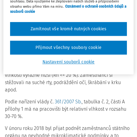
celého roku udržována v odpovídajícím rozmezí, nedaří se
souhlasu. Data využijeme ke zlepšování našich služeb a přizpůsobení
obsahu webu přímo Vám na míru.
Oznámení o ochraně osobních údajů a
zajistit zejména v zimních měsících odpovídající relativní
souborů cookie
vlhkost přiváděného vzduchu. Bylo provedeno celkem 95
kontrol na pracovištích obchodních nájemních jednotek
Zamítnout vše kromě nutných cookies
obchodních center v Ostravě. Ve 25 případech v období
ledna až března byla orientačním měřením zjištěna
relativní vlhkost nižší, než požaduje nařízení vlády č.
Přijmout všechny soubory cookie
361/2007 Sb.
, kterým se stanoví podmínky ochrany zdraví
při práci, ve znění pozdějších předpisů, z toho v 5
Nastavení souborů cookie
případech v lednu až únoru byly zjištěny hodnoty relativní
vlhkosti výrazně nižší (Rh <= 20 %). Zaměstnanci si
stěžovali na suché rty, podráždění očí, škrábání v krku
apod.
Podle nařízení vlády č.
361/2007 Sb.
, tabulka č. 2, části A
přílohy 1 má na pracovišti být relativní vlhkost v rozsahu
30-70 %.
V únoru roku 2018 byl přijat podnět zaměstnanců státního
orgánu na nevhodné mikroklimatické podmínky, a to