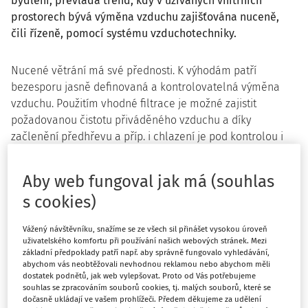
bydlení, převládá trend, kdy v užívaných vnitřních
prostorech bývá výměna vzduchu zajišťována nuceně,
čili řízeně, pomocí systému vzduchotechniky.
Nucené větrání má své přednosti. K výhodám patří
bezesporu jasně definovaná a kontrolovatelná výměna
vzduchu. Použitím vhodné filtrace je možné zajistit
požadovanou čistotu přiváděného vzduchu a díky
začlenění předhřevu a příp. i chlazení je pod kontrolou i
jeho teplota. Z pohledu energetiků při použití rekuperace
nucené větrání významně snižuje tepelné ztráty objektu v
Aby web fungoval jak má (souhlas
chladném období.
s cookies)
Na druhou stranu má nucené větrání i svá úskalí. V roce
2017 byly pracovníky Krajské hygienické stanice
Vážený návštěvníku, snažíme se ze všech sil přinášet vysokou úroveň
uživatelského komfortu při používání našich webových stránek. Mezi
Moravskoslezského kraje se sídlem v Ostravě prováděny
základní předpoklady patří např. aby správně fungovalo vyhledávání,
kontroly pracovních podmínek na pracovištích nájemních
abychom vás neobtěžovali nevhodnou reklamou nebo abychom měli
dostatek podnětů, jak web vylepšovat. Proto od Vás potřebujeme
jednotek obchodních center. Při těchto kontrolách bylo
souhlas se zpracováním souborů cookies, tj. malých souborů, které se
mimo jiné zjištěno, že přestože teplota je v průběhu
dočasně ukládají ve vašem prohlížeči. Předem děkujeme za udělení