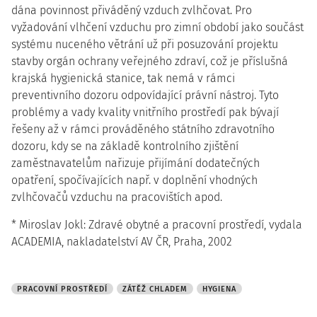
dána povinnost přiváděný vzduch zvlhčovat. Pro
vyžadování vlhčení vzduchu pro zimní období jako součást
systému nuceného větrání už při posuzování projektu
stavby orgán ochrany veřejného zdraví, což je příslušná
krajská hygienická stanice, tak nemá v rámci
preventivního dozoru odpovídající právní nástroj. Tyto
problémy a vady kvality vnitřního prostředí pak bývají
řešeny až v rámci prováděného státního zdravotního
dozoru, kdy se na základě kontrolního zjištění
zaměstnavatelům nařizuje přijímání dodatečných
opatření, spočívajících např. v doplnění vhodných
zvlhčovačů vzduchu na pracovištích apod.
* Miroslav Jokl: Zdravé obytné a pracovní prostředí, vydala
ACADEMIA, nakladatelství AV ČR, Praha, 2002
PRACOVNÍ PROSTŘEDÍ
ZÁTĚŽ CHLADEM
HYGIENA