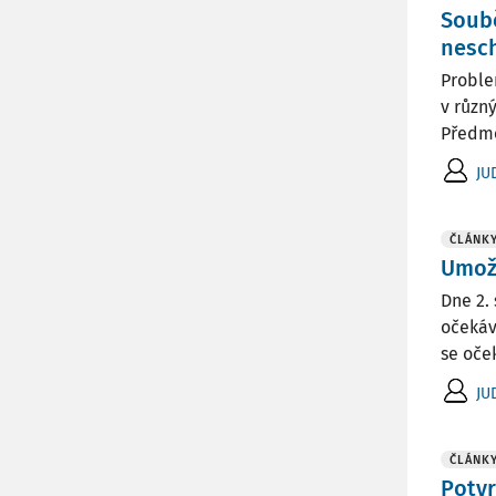
Soubě
nesc
Proble
v různ
Předmě
JUD
ČLÁNK
Umož
Dne 2.
očekáv
se oče
JUD
ČLÁNK
Potvr