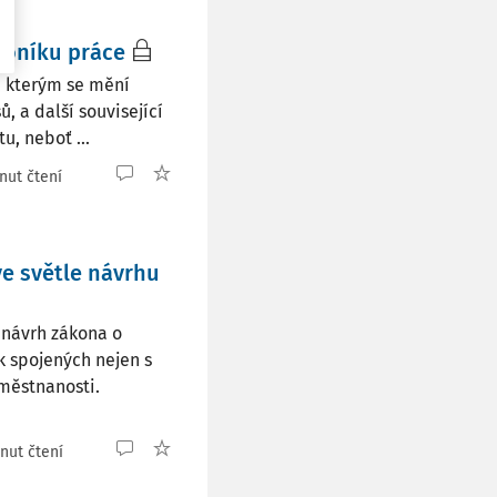
koníku práce
 , kterým se mění
, a další související
u, neboť ...
nut čtení
e světle návrhu
 návrh zákona o
k spojených nejen s
městnanosti.
nut čtení