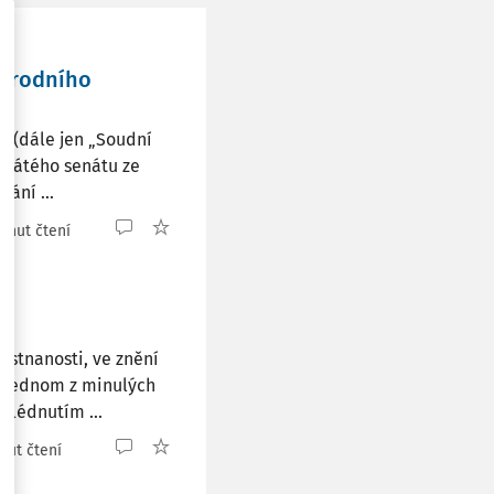
národního
e (dále jen „Soudní
k pátého senátu ze
lání ...
minut čtení
ěstnanosti, ve znění
 V jednom z minulých
hlédnutím ...
nut čtení