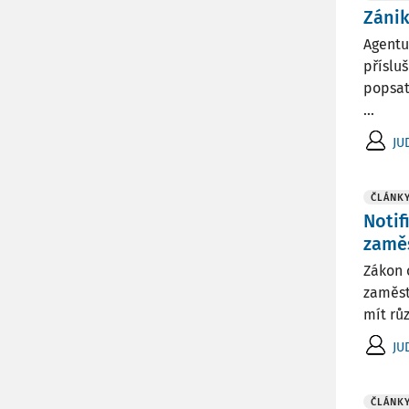
Zánik
Agentu
příslu
popsat
...
JUD
ČLÁNK
Notif
zamě
Zákon 
zaměst
mít růz
JUD
ČLÁNK