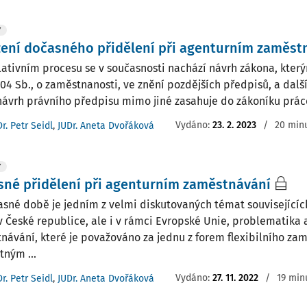
Y
ení dočasného přidělení při agenturním zaměst
slativním procesu se v současnosti nachází návrh zákona, kter
04 Sb., o zaměstnanosti, ve znění pozdějších předpisů, a další
návrh právního předpisu mimo jiné zasahuje do zákoníku práce.
Vydáno:
23. 2. 2023
/
20 minu
r. Petr Seidl
,
JUDr. Aneta Dvořáková
Y
né přidělení při agenturním zaměstnávání
asné době je jedním z velmi diskutovaných témat souvisejících
v České republice, ale i v rámci Evropské Unie, problematika
návání, které je považováno za jednu z forem flexibilního za
tným ...
Vydáno:
27. 11. 2022
/
19 min
r. Petr Seidl
,
JUDr. Aneta Dvořáková