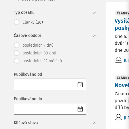
Typ obsahu
ČLÁNK
Vysíl
(26)
Články
posky
Časové období
Dne 5.
dvůr“)
posledních 7 dnů
dne 20.
posledních 30 dnů
JU
posledních 12 měsíců
Publikováno od
ČLÁNK
Novel
Zákon 
Publikováno do
pozděj
dílů b
JU
Klíčová slova