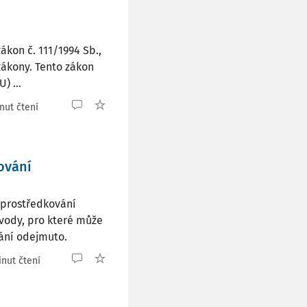
ákon č. 111/1994 Sb.,
 zákony. Tento zákon
) ...
nut čtení
ování
 zprostředkování
vody, pro které může
ání odejmuto.
nut čtení