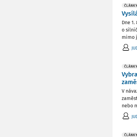
ČLÁNK
Vysíl
Dne 1. 
o silni
mimo j
JUD
ČLÁNK
Vybra
zamě
V náva
zaměst
nebo m
JUD
ČLÁNK