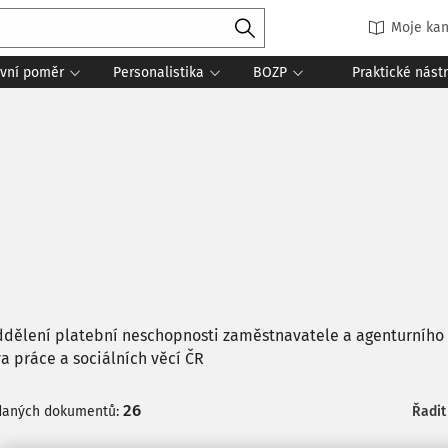
Moje kan
vní poměr
Personalistika
BOZP
Praktické nást
dělení platební neschopnosti zaměstnavatele a agenturního
va práce a sociálních věcí ČR
26
daných dokumentů:
Řadit