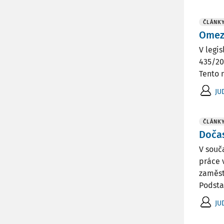
ČLÁNK
Omez
V legi
435/20
Tento 
JUD
ČLÁNK
Dočas
V souč
práce 
zaměst
Podsta
JUD