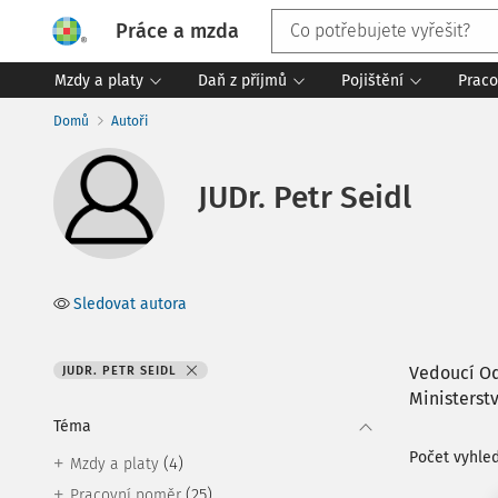
Práce a mzda
Mzdy a platy
Daň z příjmů
Pojištění
Praco
Domů
Autoři
JUDr. Petr Seidl
Sledovat autora
Vedoucí Od
JUDR. PETR SEIDL
Ministerst
Téma
Počet vyhle
(4)
Mzdy a platy
(25)
Pracovní poměr