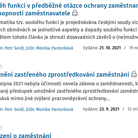
h funkcí v předběžné otázce ochrany zaměstnan
hopnosti zaměstnavatele
matika tzv. souběhu funkcí je projednávána českými soudy víc
ých obměnách se jednotlivé aspekty a dopady souběhu funkcí 
tem tohoto článku je shrnutí dosavadních závěrů o (ne)možnos
Vydáno:
21. 10. 2021
/
19 m
r. Petr Seidl
,
JUDr. Monika Pastorková
Y
nění zastřeného zprostředkování zaměstnání
 srpna 2021 nabyla účinnosti novela zákona o zaměstnanosti, k
aný přestupek umožnění zastřeného zprostředkování zaměstn
kává mimo jiné zvýšení pracovněprávní ochrany...
Vydáno:
23. 9. 2021
/
12 mi
r. Petr Seidl
,
JUDr. Monika Pastorková
Y
zení o zaměstnání