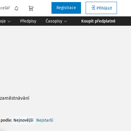
Registrace
celář
Přihlásit
roje
Předpisy
Časopisy
Koupit předplatné
 zaměstnávání
 podle
:
Nejnovější
Nejstarší