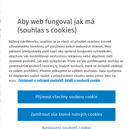
Y
ání tzv. třetizemských zaměstnanců v rámci nad
Aby web fungoval jak má
tování služeb
(souhlas s cookies)
 8. 2024 byl publikován rozsudek Soudního dvora Evropské uni
Vážený návštěvníku, snažíme se ze všech sil přinášet vysokou úroveň
 C-540/22 Staatssecretaris van Justitie en Veiligheid (rozsude
uživatelského komfortu při používání našich webových stránek. Mezi
 června 2024), který shrnul výklad unijního práva v oblasti vysí
základní předpoklady patří např. aby správně fungovalo vyhledávání,
abychom vás neobtěžovali nevhodnou reklamou nebo abychom měli
Vydáno:
29. 10. 2024
/
17 
Dr. Monika Pastorková
,
JUDr. Petr Seidl
dostatek podnětů, jak web vylepšovat. Proto od Vás potřebujeme souhlas se
zpracováním souborů cookies, tj. malých souborů, které se dočasně ukládají
ve vašem prohlížeči. Předem děkujeme za udělení souhlasu. Data využijeme
ke zlepšování našich služeb a přizpůsobení obsahu webu přímo Vám na
Y
míru.
Oznámení o ochraně osobních údajů a souborů cookie
a zákona o zaměstnanosti účinná od 1. 7. 2024
č. 408/2023 Sb. , kterým se mění zákon č. 435/2004 Sb. , o zam
Přijmout všechny soubory cookie
ších předpisů, a další související zákony, přinesl řadu úprav.
yl věnován prostor změnám účinným ke dni 1. 1. 2024, a to s při
Zamítnout vše kromě nutných cookies
Vydáno:
22. 5. 2024
/
11 mi
Dr. Monika Pastorková
,
JUDr. Petr Seidl
Nastavení souborů cookie