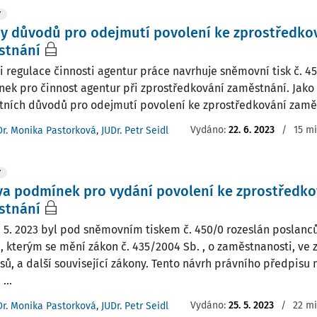
Y
y důvodů pro odejmutí povolení ke zprostředko
stnání
i regulace činnosti agentur práce navrhuje sněmovní tisk č. 4
ek pro činnost agentur při zprostředkování zaměstnání. Jako 
tních důvodů pro odejmutí povolení ke zprostředkování zaměst
Vydáno:
22. 6. 2023
/
15 mi
Dr. Monika Pastorková
,
JUDr. Petr Seidl
Y
a podmínek pro vydání povolení ke zprostředko
stnání
. 5. 2023 byl pod sněmovním tiskem č. 450/0 rozeslán poslanc
, kterým se mění zákon č. 435/2004 Sb. , o zaměstnanosti, ve 
sů, a další související zákony. Tento návrh právního předpisu
...
Vydáno:
25. 5. 2023
/
22 mi
Dr. Monika Pastorková
,
JUDr. Petr Seidl