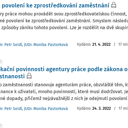
 povolení ke zprostředkování zaměstnání
ry práce mohou provádět svou zprostředkovatelskou činnost,
šné povolení ke zprostředkování zaměstnání. Smyslem následuj
 způsoby zániku tohoto povolení. Lze je rozdělit na dvě skupi
Vydáno:
21. 4. 2022
/
17 mi
r. Petr Seidl
,
JUDr. Monika Pastorková
Y
ikační povinnosti agentury práce podle zákona o
stnanosti
o zaměstnanosti stanovuje agenturám práce, obzvláště těm, kt
nance k uživateli, mnoho povinností, které musí dodržovat. J
né dopady, přičemž nejzávažnější z nich je odejmutí povolení k 
Vydáno:
24. 3. 2022
/
17 mi
r. Petr Seidl
,
JUDr. Monika Pastorková
Y