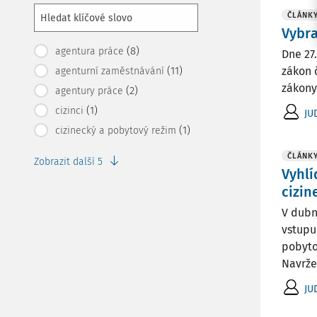
ČLÁNK
Vybra
(8)
agentura práce
Dne 27
(11)
zákon 
agenturní zaměstnávání
zákony
(2)
agentury práce
(1)
cizinci
JU
(1)
cizinecký a pobytový režim
ČLÁNK
Zobrazit další 5
Vyhlí
cizi
V dubn
vstupu
pobyto
Navržen
JU