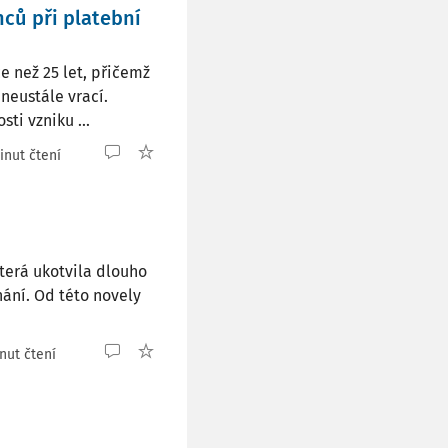
ců při platební
e než 25 let, přičemž
neustále vrací.
ti vzniku ...
inut čtení
terá ukotvila dlouho
ání. Od této novely
nut čtení