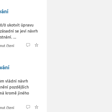
vání
50/0 ukotvit úpravu
zásadní se jeví návrh
nání. ...
nut čtení
vání
ům vládní návrh
znění pozdějších
 má kromě jiného
nut čtení