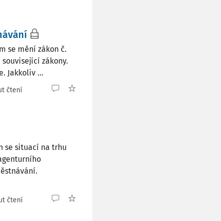
návání
ým se mění zákon č.
 související zákony.
 Jakkoliv ...
t čtení
 se situací na trhu
 agenturního
městnávání.
ut čtení