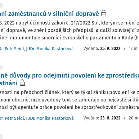
Y
ání zaměstnanců v silniční dopravě
8. 2022 nabyl účinnosti zákon č. 217/2022 Sb., kterým se mění z
ční dopravě, ve znění pozdějších předpisů, a další související
iné implementuje směrnici Evropského parlamentu a Rady (EU
Vydáno:
25. 9. 2022
/
17 mi
r. Petr Seidl
,
JUDr. Monika Pastorková
Y
né důvody pro odejmutí povolení ke zprostředk
stnání
znosti na předchozí článek, který se týkal zániku povolení ke
nání obecně, níže uvedený text se zaměřuje na nejčastější dů
usí být agentuře práce povolení ke zprostředkování zaměstn
Vydáno:
23. 6. 2022
/
20 mi
r. Petr Seidl
,
JUDr. Monika Pastorková
Y