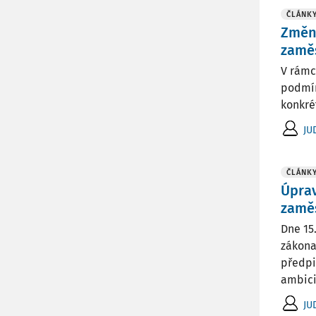
ČLÁNK
Změn
zamě
V rámc
podmín
konkré
JU
ČLÁNK
Úprav
zamě
Dne 15
zákona
předpi
ambici 
JU