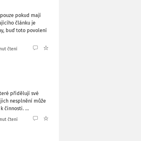
 pouze pokud mají
ícího článku je
ny, buď toto povolení
nut čtení
eré přidělují své
ejich nesplnění může
činnosti. ...
nut čtení