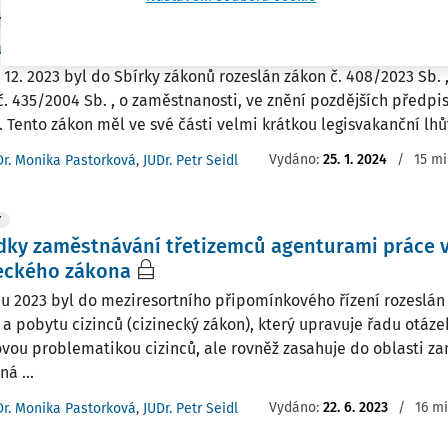
Y
né aspekty novely zákona o zaměstnanosti a zá
. 12. 2023 byl do Sbírky zákonů rozeslán zákon č. 408/2023 Sb.
č. 435/2004 Sb. , o zaměstnanosti, ve znění pozdějších předpisů
. Tento zákon měl ve své části velmi krátkou legisvakanční lhůt
Vydáno:
25. 1. 2024
/
15 mi
Dr. Monika Pastorková
,
JUDr. Petr Seidl
Y
dky zaměstnávání třetizemců agenturami práce v
neckého zákona
u 2023 byl do meziresortního připomínkového řízení rozeslán
 a pobytu cizinců (cizinecký zákon), který upravuje řadu otáze
vou problematikou cizinců, ale rovněž zasahuje do oblasti za
á ...
Vydáno:
22. 6. 2023
/
16 mi
Dr. Monika Pastorková
,
JUDr. Petr Seidl