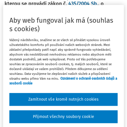
kterou se provádí zákon č.
435/2004 Sb.
, o
zaměstnanosti, ve znění pozdějších předpisů
Aby web fungoval jak má (souhlas
Vyhlášeno ve Sbírce zákonů pod číslem
441/2021 Sb.
dne
8. 12. 2021
s cookies)
Tato vyhláška vychází ze změn
zákona o zaměstnanosti
z 1.
Vážený návštěvníku, snažíme se ze všech sil přinášet vysokou úroveň
7. 2021, které zrušily dosavadní příspěvek v době částečné
uživatelského komfortu při používání našich webových stránek. Mezi
základní předpoklady patří např. aby správně fungovalo vyhledávání,
nezaměstnanosti a nahradily jej příspěvkem v době
abychom vás neobtěžovali nevhodnou reklamou nebo abychom měli
částečné práce. Tyto změny jsou tak jen legislativně
dostatek podnětů, jak web vylepšovat. Proto od Vás potřebujeme
souhlas se zpracováním souborů cookies, tj. malých souborů, které se
technického charakteru.
dočasně ukládají ve vašem prohlížeči. Předem děkujeme za udělení
souhlasu. Data využijeme ke zlepšování našich služeb a přizpůsobení
Sdělení Ministerstva práce a sociálních věcí o
obsahu webu přímo Vám na míru.
Oznámení o ochraně osobních údajů a
uložení kolektivní smlouvy vyššího stupně
souborů cookie
Vyhlášeno ve Sbírce zákonů pod číslem
450/2021 Sb.
dne
Zamítnout vše kromě nutných cookies
10. 12. 2021
Máte předplatné?
Přihlaste se
Ministerstvo práce a sociálních věcí informovalo
Přijmout všechny soubory cookie
prostřednictvím svého sdělení o uložení kolektivní
smlouvy vyššího stupně. Daná kolektivní smlouva se týká