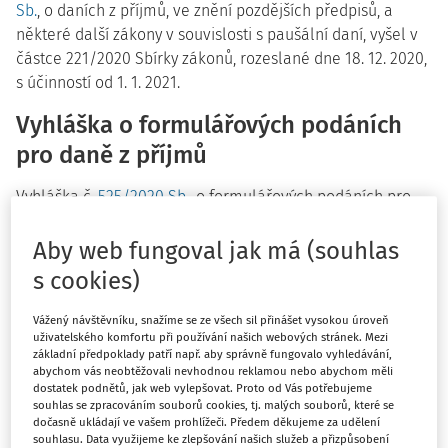
Sb.
, o daních z příjmů, ve znění pozdějších předpisů, a
některé další zákony v souvislosti s paušální daní, vyšel v
částce 221/2020 Sbírky zákonů, rozeslané dne 18. 12. 2020,
s účinností od 1. 1. 2021.
Vyhláška o formulářových podáních
pro daně z příjmů
Vyhláška č.
525/2020 Sb.
, o formulářových podáních pro
daně z příjmů, vyšla v částce 217/2020 Sbírky zákonů,
rozeslané dne 17. 12. 2020, s účinností od 1. 1. 2021.
Aby web fungoval jak má (souhlas
s cookies)
Nařízení vlády o úpravě náhrady za
ztrátu na výdělku
Vážený návštěvníku, snažíme se ze všech sil přinášet vysokou úroveň
uživatelského komfortu při používání našich webových stránek. Mezi
základní předpoklady patří např. aby správně fungovalo vyhledávání,
Nařízení vlády č.
517/2020 Sb.
, o úpravě náhrady za ztrátu
abychom vás neobtěžovali nevhodnou reklamou nebo abychom měli
na výdělku po skončení pracovní neschopnosti vzniklé
dostatek podnětů, jak web vylepšovat. Proto od Vás potřebujeme
pracovním úrazem nebo nemocí z povolání a o úpravě
souhlas se zpracováním souborů cookies, tj. malých souborů, které se
dočasně ukládají ve vašem prohlížeči. Předem děkujeme za udělení
náhrady nákladů na výživu pozůstalých podle
souhlasu. Data využijeme ke zlepšování našich služeb a přizpůsobení