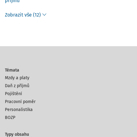
příjmů
Zobrazit vše (12)
Témata
Mzdy a platy
Daň z příjmů
Pojištění
Pracovní poměr
Personalistika
BOZP
Typy obsahu