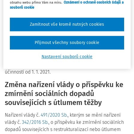
pracovněprávních předpisů (nařízení o úpravě náhrady),
obsahu webu přímo Vám na míru.
Oznámení o ochraně osobních údajů a
souborů cookie
vyšlo v částce 213/2020 Sbírky zákonů, rozeslané dne 11.
12. 2020, s účinností od 1. 1. 2021.
Zamítnout vše kromě nutných cookies
Základní sazby zahraničního
stravného pro rok 2021
Přijmout všechny soubory cookie
Vyhláška č.
510/2020 Sb.
, o stanovení výše základních
Nastavení souborů cookie
sazeb zahraničního stravného pro rok 2021, vyšla v částce
209/2020 Sbírky zákonů, rozeslané dne 9. 12. 2020, s
účinností od 1. 1. 2021.
Změna nařízení vlády o příspěvku ke
zmírnění sociálních dopadů
souvisejících s útlumem těžby
Nařízení vlády č.
491/2020 Sb.
, kterým se mění nařízení
vlády č.
342/2016 Sb.
, o příspěvku ke zmírnění sociálních
dopadů souvisejících s restrukturalizací nebo útlumem