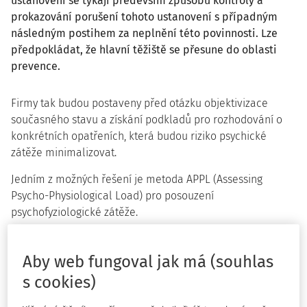
ustanovení se týkají především způsobu kontroly a
prokazování porušení tohoto ustanovení s případným
následným postihem za neplnění této povinnosti. Lze
předpokládat, že hlavní těžiště se přesune do oblasti
prevence.
Firmy tak budou postaveny před otázku objektivizace
současného stavu a získání podkladů pro rozhodování o
konkrétních opatřeních, která budou riziko psychické
zátěže minimalizovat.
Jedním z možných řešení je metoda APPL (Assessing
Psycho-Physiological Load) pro posouzení
psychofyziologické zátěže.
Metoda APPL je založena na objektivním měření a
hodnocení spektrální analýzy variability srdeční frekvence,
Aby web fungoval jak má (souhlas
hodnocení aktivity autonomního nervového systému,
s cookies)
dotazníkových šetřeních a na individuálních pohovorech s
měřenými osobami. Umožňuje stanovení míry únavy a