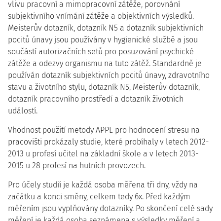
vlivu pracovní a mimopracovní zátěže, porovnání
subjektivního vnímání zátěže a objektivních výsledků.
Meisterův dotazník, dotazník N5 a dotazník subjektivních
pocitů únavy jsou používány v hygienické službě a jsou
součástí autorizačních setů pro posuzování psychické
zátěže a odezvy organismu na tuto zátěž. Standardně je
používán dotazník subjektivních pocitů únavy, zdravotního
stavu a životního stylu, dotazník N5, Meisterův dotazník,
dotazník pracovního prostředí a dotazník životních
událostí.
Vhodnost použití metody APPL pro hodnocení stresu na
pracovišti prokázaly studie, které probíhaly v letech 2012-
2013 u profesí učitel na základní škole a v letech 2013-
2015 u 28 profesí na hutních provozech.
Pro účely studií je každá osoba měřena tři dny, vždy na
začátku a konci směny, celkem tedy 6x. Před každým
měřením jsou vyplňovány dotazníky. Po skončení celé sady
měření je každá osoba seznámena s výsledky měření a