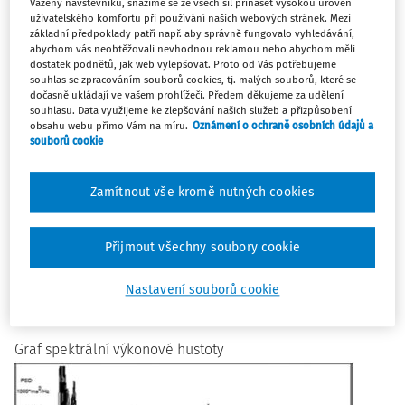
Vážený návštěvníku, snažíme se ze všech sil přinášet vysokou úroveň
vyčerpání organismu, hodnocení pracovní i nepracovní
uživatelského komfortu při používání našich webových stránek. Mezi
základní předpoklady patří např. aby správně fungovalo vyhledávání,
zátěže, analýzu faktorů vyvolávají stres, případně
abychom vás neobtěžovali nevhodnou reklamou nebo abychom měli
porovnávání různých profesních skupin.
dostatek podnětů, jak web vylepšovat. Proto od Vás potřebujeme
souhlas se zpracováním souborů cookies, tj. malých souborů, které se
Hodnocení aktivity autonomního nervového systému
dočasně ukládají ve vašem prohlížeči. Předem děkujeme za udělení
souhlasu. Data využijeme ke zlepšování našich služeb a přizpůsobení
vychází ze spektrální analýzy variability srdeční frekvence
obsahu webu přímo Vám na míru.
Oznámení o ochraně osobních údajů a
(SA HRV). Základem metodiky je monitorování časových
souborů cookie
rozdílů mezi po sobě následujícími srdečními stahy (R-R
intervaly na EKG křivce), pro které se obecně vžil název
Zamítnout vše kromě nutných cookies
spektrální analýza. Transformací časových rozdílů do
frekvenčních hodnot vzniká modifikované výkonové
Přijmout všechny soubory cookie
spektrum, které vystihuje diagnosticky využitelné
fluktuační změny během záznamu EKG. Variabilita srdeční
Nastavení souborů cookie
frekvence je dána adaptační schopností organismu a je
přímo řízena autonomním nervovým systémem.
Graf spektrální výkonové hustoty