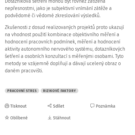
Dotazníková šetření mohou být rovněž zatížena
nepřesnostmi, jako je subjektivní vnímání zátěže a
podvědomé či vědomé zkreslování výsledků.
Zkušenosti z dosud realizovaných projektů proto ukazují
na vhodnost použití kombinace objektivního měření a
hodnocení pracovních podmínek, měření a hodnocení
aktivity autonomního nervového systému, dotazníkových
šetření a osobních konzultací s měřenými osobami. Tyto
metody se vzájemně doplňují a dávají ucelený obraz o
daném pracovišti.
PRACOVNÍ STRES
RIZIKOVÉ FAKTORY
Tisknout
Sdílet
Poznámka
Oblíbené
Stáhnout