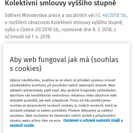
Kolektivní smlouvy vyššího stupně
Sdělení Ministerstva práce a sociálních věcí č.
40/2018 Sb.
,
o rozšíření závaznosti Kolektivní smlouvy vyššího stupně,
vyšlo v částce 20/2018 Sb., rozeslané dne 8. 3. 2018, s
účinností od 1. 4. 2018.
Sdělení MPSV o uložení kolektivních
smluv vyššího stupně
Aby web fungoval jak má (souhlas
s cookies)
Sdělení Ministerstva práce a sociálních věcí č.
38/2018 Sb.
,
o uložení kolektivních smluv vyššího stupně, vyšlo v částce
Vážený návštěvníku, snažíme se ze všech sil přinášet vysokou úroveň
19/2018 Sb., rozeslané dne 7. 3. 2018, s účinností od 7. 3.
uživatelského komfortu při používání našich webových stránek. Mezi
základní předpoklady patří např. aby správně fungovalo vyhledávání,
2018.
abychom vás neobtěžovali nevhodnou reklamou nebo abychom měli
dostatek podnětů, jak web vylepšovat. Proto od Vás potřebujeme
Změna vyhlášky o zdravotní
souhlas se zpracováním souborů cookies, tj. malých souborů, které se
dočasně ukládají ve vašem prohlížeči. Předem děkujeme za udělení
způsobilosti k řízení motorových
souhlasu. Data využijeme ke zlepšování našich služeb a přizpůsobení
vozidel
obsahu webu přímo Vám na míru.
Oznámení o ochraně osobních údajů a
souborů cookie