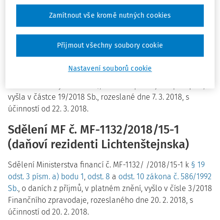
Vyhláška č.
37/2018 Sb.
, kterou se mění vyhláška č.
277/2004 Sb.
, o stanovení zdravotní způsobilosti k řízení
Zamítnout vše kromě nutných cookies
motorových vozidel, zdravotní způsobilosti k řízení
motorových vozidel s podmínkou a náležitosti lékařského
Přijmout všechny soubory cookie
potvrzení osvědčujícího zdravotní důvody, pro něž se za
jízdy nelze na sedadle motorového vozidla připoutat
Nastavení souborů cookie
bezpečnostním pásem (vyhláška o zdravotní způsobilosti k
řízení motorových vozidel), ve znění pozdějších předpisů,
vyšla v částce 19/2018 Sb., rozeslané dne 7. 3. 2018, s
účinností od 22. 3. 2018.
Sdělení MF č. MF-1132/2018/15-1
(daňoví rezidenti Lichtenštejnska)
Sdělení Ministerstva financí č. MF-1132/ /2018/15-1 k
§ 19
odst. 3 písm. a) bodu 1
,
odst. 8
a
odst. 10 zákona č. 586/1992
Sb.
, o daních z příjmů, v platném znění, vyšlo v čísle 3/2018
Finančního zpravodaje, rozeslaného dne 20. 2. 2018, s
účinností od 20. 2. 2018.