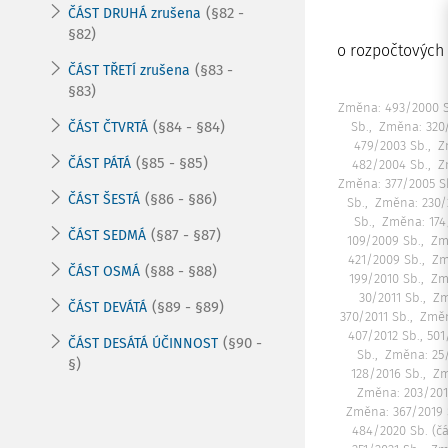
(§82 -
ČÁST DRUHÁ zrušena
§82)
o rozpočtových
(§83 -
ČÁST TŘETÍ zrušena
§83)
Změna: 493/2000 S
(§84 - §84)
ČÁST ČTVRTÁ
Sb.
Změna: 320/
479/2003 Sb.
Z
(§85 - §85)
ČÁST PÁTÁ
482/2004 Sb.
Z
Změna: 377/2005 S
(§86 - §86)
ČÁST ŠESTÁ
Sb.
Změna: 230/
Sb.
Změna: 174
(§87 - §87)
ČÁST SEDMÁ
109/2009 Sb.
Zm
421/2009 Sb.
Zm
(§88 - §88)
ČÁST OSMÁ
199/2010 Sb.
Zm
30/2011 Sb.
Zm
(§89 - §89)
ČÁST DEVÁTÁ
370/2011 Sb.
Změn
407/2012 Sb., 501
(§90 -
ČÁST DESÁTÁ ÚČINNOST
Sb.
Změna: 25/
§)
128/2016 Sb.
Zm
Změna: 203/201
Změna: 367/2019 
484/2020 Sb. (čá