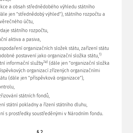
unkce a obsah střednědobého výhledu státního
ále jen "střednědobý výhled"), státního rozpočtu a
ávěrečného účtu,
ýdaje státního rozpočtu,
nční aktiva a pasiva,
ospodaření organizačních složek státu, zařízení státu
1)
bdobné postavení jako organizační složka státu,
1a)
ní informační služby
(dále jen "organizační složka
příspěvkových organizací zřízených organizačními
átu (dále jen "příspěvková organizace"),
ontrolu,
řizování státních fondů,
ení státní pokladny a řízení státního dluhu,
ní s prostředky soustředěnými v Národním fondu.
§ 2