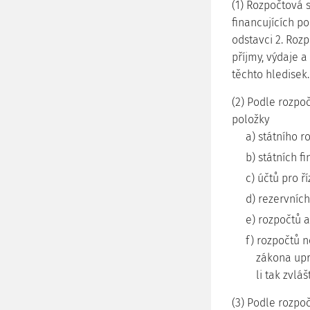
(1) Rozpočtová 
financujících p
odstavci 2. Rozp
příjmy, výdaje a 
těchto hledisek.
(2) Podle rozpoč
položky
a) státního r
b) státních fi
c) účtů pro ř
d) rezervních
e) rozpočtů 
f) rozpočtů n
zákona upr
li tak zvláš
(3) Podle rozpoč