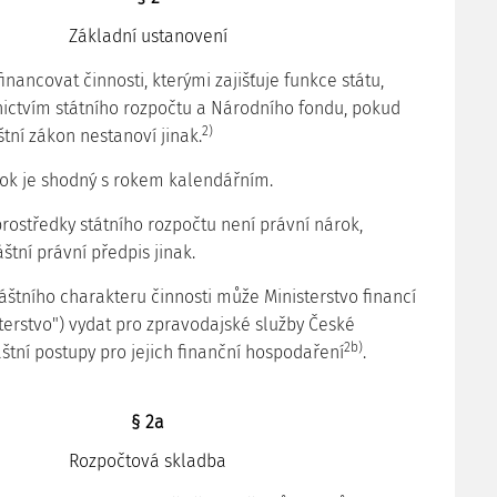
Základní ustanovení
inancovat činnosti, kterými zajišťuje funkce státu,
ictvím státního rozpočtu a Národního fondu, pokud
2)
tní zákon nestanoví jinak.
rok je shodný s rokem kalendářním.
prostředky státního rozpočtu není právní nárok,
áštní právní předpis jinak.
áštního charakteru činnosti může Ministerstvo financí
sterstvo") vydat pro zpravodajské služby České
2b)
štní postupy pro jejich finanční hospodaření
.
§ 2a
Rozpočtová skladba