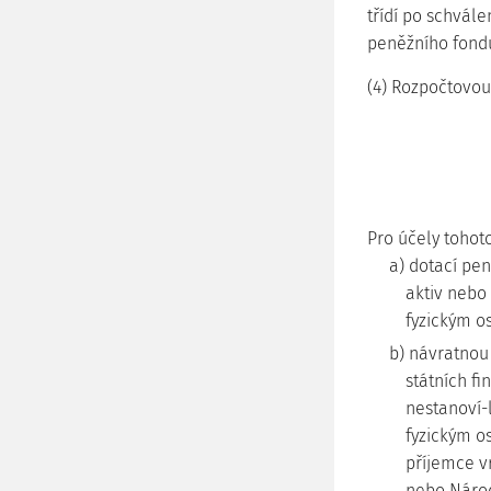
třídí po schvále
peněžního fondu
(4) Rozpočtovou
Pro účely tohot
a) dotací pen
aktiv nebo
fyzickým o
b) návratnou
státních f
nestanoví-
fyzickým o
příjemce vr
nebo Národ