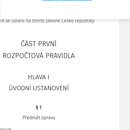
ěna: 177/2023 Sb.
Změna: 254/2023 Sb.
Změna: 184/2023 Sb.,
ěna: 262/2024 Sb., 263/2024 Sb.
Změna: 35/2025 Sb.
Změna:
232/2025 Sb. (část)
Změna: 232/2025 Sb. (část)
t se usnesl na tomto zákoně České republiky:
ČÁST PRVNÍ
ROZPOČTOVÁ PRAVIDLA
HLAVA I
ÚVODNÍ USTANOVENÍ
§ 1
Předmět úpravy
ravuje