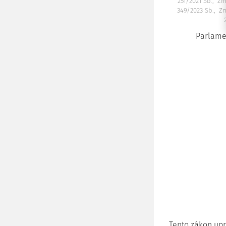
251/2021 Sb.
Zm
349/2023 Sb.
Zm
Parlamen
Tento zákon up