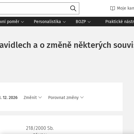
Moje kan
vní poměr
Personalistika
BOZP
Praktické nást
avidlech a o změně některých souvi
1. 12. 2026
Změnit
Porovnat změny
218/2000 Sb.