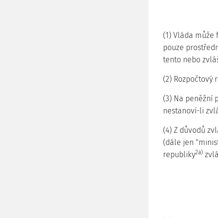
(1) Vláda může f
pouze prostředn
tento nebo zvláš
(2) Rozpočtový 
(3) Na peněžní 
nestanoví-li zvl
(4) Z důvodů zvl
(dále jen "mini
2a)
republiky
zvlá