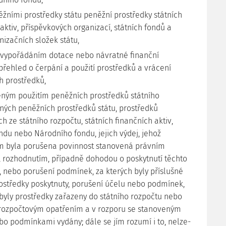
ěžními prostředky státu peněžní prostředky státních
aktiv, příspěvkových organizací, státních fondů a
izačních složek státu,
 vypořádáním dotace nebo návratné finanční
přehled o čerpání a použití prostředků a vrácení
h prostředků,
ným použitím peněžních prostředků státního
iných peněžních prostředků státu, prostředků
h ze státního rozpočtu, státních finančních aktiv,
ndu nebo Národního fondu, jejich výdej, jehož
 byla porušena povinnost stanovená právním
 rozhodnutím, případně dohodou o poskytnutí těchto
, nebo porušení podmínek, za kterých byly příslušné
ostředky poskytnuty, porušení účelu nebo podmínek,
 byly prostředky zařazeny do státního rozpočtu nebo
rozpočtovým opatřením a v rozporu se stanoveným
o podmínkami vydány; dále se jím rozumí i to, nelze-