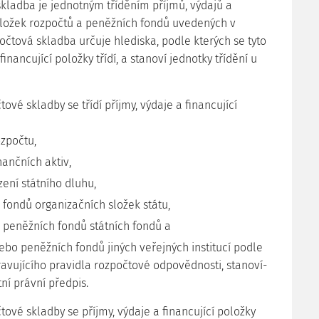
skladba je jednotným tříděním příjmů, výdajů a
oložek rozpočtů a peněžních fondů uvedených v
očtová skladba určuje hlediska, podle kterých se tyto
financující položky třídí, a stanoví jednotky třídění u
tové skladby se třídí příjmy, výdaje a financující
ozpočtu,
nančních aktiv,
ízení státního dluhu,
 fondů organizačních složek státu,
a peněžních fondů státních fondů a
ebo peněžních fondů jiných veřejných institucí podle
avujícího pravidla rozpočtové odpovědnosti, stanoví-
tní právní předpis.
tové skladby se příjmy, výdaje a financující položky