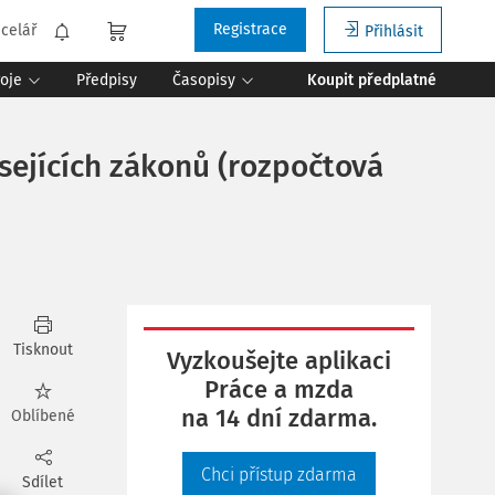
Registrace
celář
Přihlásit
roje
Předpisy
Časopisy
Koupit předplatné
sejících zákonů (rozpočtová
Tisknout
Vyzkoušejte aplikaci
Práce a mzda
na 14 dní zdarma.
Oblíbené
Chci přístup zdarma
Sdílet