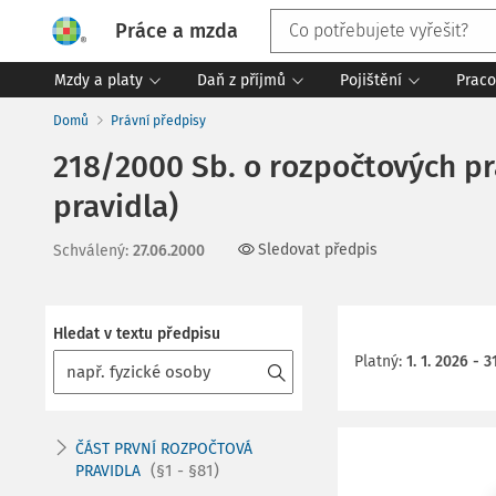
Práce a mzda
Mzdy a platy
Daň z příjmů
Pojištění
Praco
Domů
Právní předpisy
218/2000 Sb. o rozpočtových pr
pravidla)
Sledovat předpis
Schválený
:
27.06.2000
Hledat v textu předpisu
Platný
:
1. 1. 2026 - 3
ČÁST PRVNÍ ROZPOČTOVÁ
(§1 - §81)
PRAVIDLA