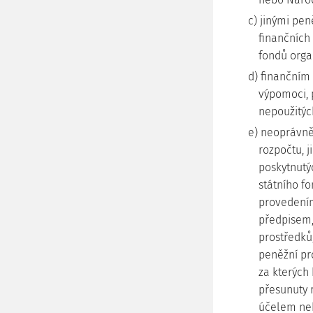
c) jinými pen
finančních 
fondů organ
d) finančním
výpomoci, 
nepoužitýc
e) neoprávně
rozpočtu, j
poskytnutýc
státního fo
provedením
předpisem,
prostředků
peněžní pr
za kterých
přesunuty 
účelem neb