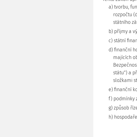
a) tvorbu, f
rozpočtu (d
státního z
b) příjmy a v
c) státní fina
d) finanční h
majících o
Bezpečnost
státu") a 
složkami st
e) finanční k
f) podmínky z
g) způsob říz
h) hospodaře