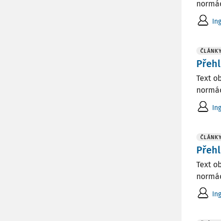
normác
In
ČLÁNK
Přehl
Text o
normác
In
ČLÁNK
Přehl
Text o
normác
In