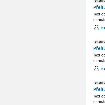
ČLÁNK
Přehl
Text o
normác
In
ČLÁNK
Přehl
Text o
normác
In
ČLÁNK
Přehl
Text o
normác