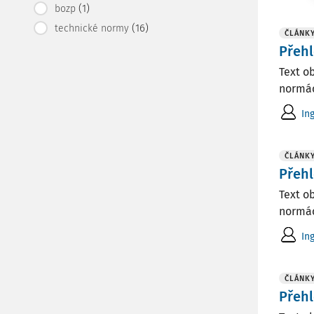
(1)
bozp
(16)
technické normy
ČLÁNK
Přehl
Text o
normác
In
ČLÁNK
Přehl
Text o
normác
In
ČLÁNK
Přehl