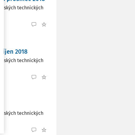
českých technických
říjen 2018
českých technických
českých technických