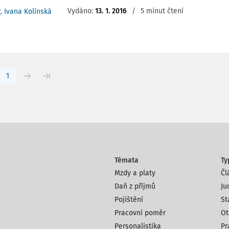
Vydáno:
13. 1. 2016
/
5 minut čtení
g. Ivana Kolínská
1
Témata
Ty
Mzdy a platy
Čl
Daň z příjmů
Ju
Pojištění
St
Pracovní poměr
Ot
Personalistika
Pr