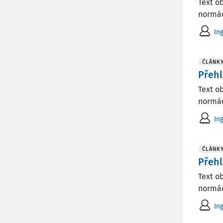
Text o
normác
In
ČLÁNK
Přehl
Text o
normác
In
ČLÁNK
Přehl
Text o
normác
In