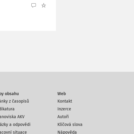
py obsahu
Web
ánky z časopisů
Kontakt
dikatura
Inzerce
anoviska AKV
Autoři
ázky a odpovědi
Klíčová slova
acovní situace
Nápověda