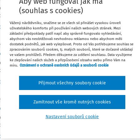
Aby web fungoval jak má
bsahuje stručné informace o nově vydaných a novelizovaných 
(souhlas s cookies)
h se vztahem k problematice BOZP.
Vážený návštěvníku, snažíme se ze všech sil přinášet vysokou úroveň
Vydáno:
10. 12. 2018
/
7 minut čtení
g. Ivana Kolínská
uživatelského komfortu při používání našich webových stránek. Mezi
základní předpoklady patří např. aby správně fungovalo vyhledávání,
abychom vás neobtěžovali nevhodnou reklamou nebo abychom měli
dostatek podnětů, jak web vylepšovat. Proto od Vás potřebujeme souhlas se
Y
zpracováním souborů cookies, tj. malých souborů, které se dočasně ukládají
ed nových českých technických norem červenec-
ve vašem prohlížeči. Předem děkujeme za udělení souhlasu. Data využijeme
ke zlepšování našich služeb a přizpůsobení obsahu webu přímo Vám na
bsahuje stručné informace o nově vydaných a novelizovaných 
míru.
Oznámení o ochraně osobních údajů a souborů cookie
h se vztahem k problematice BOZP.
Vydáno:
10. 10. 2018
/
8 minut čtení
g. Ivana Kolínská
Přijmout všechny soubory cookie
Y
Zamítnout vše kromě nutných cookies
ed nových technických norem - 2.Q 2018
Nastavení souborů cookie
bsahuje stručné informace o nově vydaných a novelizovaných 
h se vztahem k problematice BOZP.
Vydáno:
6. 6. 2018
/
3 minuty čtení
g. Ivana Kolínská