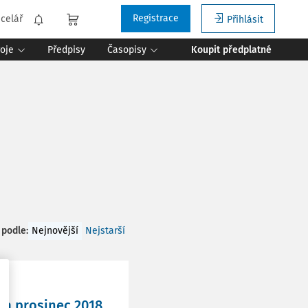
Registrace
celář
Přihlásit
roje
Předpisy
Časopisy
Koupit předplatné
 podle
:
Nejnovější
Nejstarší
 a prosinec 2018