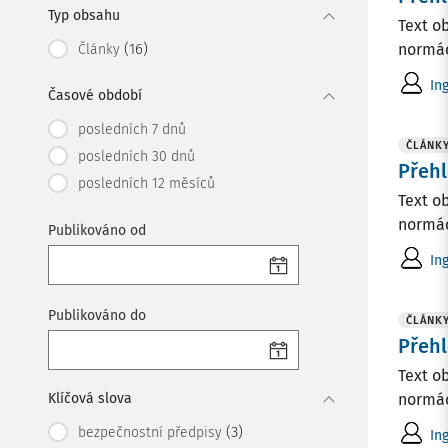
Typ obsahu
Text o
(16)
normác
Články
In
Časové období
posledních 7 dnů
ČLÁNK
posledních 30 dnů
Přehl
posledních 12 měsíců
Text o
normác
Publikováno od
In
Publikováno do
ČLÁNK
Přehl
Text o
Klíčová slova
normác
(3)
bezpečnostní předpisy
In