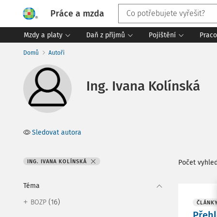
Práce a mzda
Mzdy a platy
Daň z příjmů
Pojištění
Praco
Domů
Autoři
Ing. Ivana Kolínská
Sledovat autora
ING. IVANA KOLÍNSKÁ
Počet vyhle
Téma
(16)
BOZP
ČLÁNK
Přehl