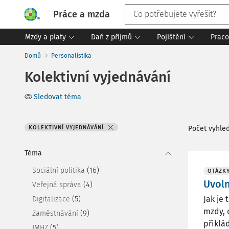
Práce a mzda
Mzdy a platy
Daň z příjmů
Pojištění
Praco
Domů
Personalistika
Kolektivní vyjednávání
Sledovat téma
KOLEKTIVNÍ VYJEDNÁVÁNÍ
Počet vyhle
Téma
(16)
Sociální politika
OTÁZKY
Uvol
(4)
Veřejná správa
(5)
Jak je
Digitalizace
mzdy, 
(9)
Zaměstnávání
přiklá
(5)
JMHZ