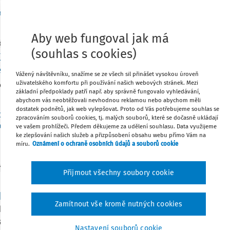
Vydáno
:
9. 6. 2026
/
2 minuty čtení
na Řídká LL.B., LL.M.
Aby web fungoval jak má
OVÉ ČLÁNKY
STANOVISKA AKV
(souhlas s cookies)
XXIX/13 Kolize ujednání v kolektivní smlouvě s p
ňování platem
Vážený návštěvníku, snažíme se ze všech sil přinášet vysokou úroveň
uživatelského komfortu při používání našich webových stránek. Mezi
ové stanovisko AKV XXXIX./13. Kolize ujednání v kolektivní sm
základní předpoklady patří např. aby správně fungovalo vyhledávání,
vání platem přijaté na jednání Kolegia expertů v Mladé Bole
abychom vás neobtěžovali nevhodnou reklamou nebo abychom měli
dostatek podnětů, jak web vylepšovat. Proto od Vás potřebujeme souhlas se
Dr. Petr Bukovjan
,
JUDr. Bc. Michal Peškar
,
Asociace pro rozvoj kolektiv
zpracováním souborů cookies, tj. malých souborů, které se dočasně ukládají
acovních vztahů AKV
ve vašem prohlížeči. Předem děkujeme za udělení souhlasu. Data využijeme
ke zlepšování našich služeb a přizpůsobení obsahu webu přímo Vám na
:
2. 6. 2026
/
4 minuty čtení
míru.
Oznámení o ochraně osobních údajů a souborů cookie
Y
Přijmout všechny soubory cookie
i a možnostem zástupců zaměstnanců v nastaven
sparentního a rovného odměňování
Zamítnout vše kromě nutných cookies
ká směrnice o transparentním a rovném odměňování skýtá po
stupce zaměstnanců ohledně možnosti jejich participace na 
Nastavení souborů cookie