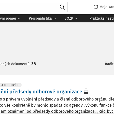
Moje kan
vní poměr
Personalistika
BOZP
Praktické nást
38
daných dokumentů:
Řadit
 A ODPOVĚDI
nění předsedy odborové organizace
 to s právem uvolnění předsedy a členů odborového orgánu dl
co vše konkrétně by mohlo spadat do agendy „výkonu funkce č
dám oznámení od předsedy odborového organizace: „Rád bych t