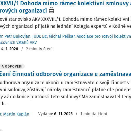
XXVII/1 Dohoda mimo rámec kolektivní smlouvy 
rových organizací
ové stanovisko AKV XXXVII./1. Dohoda mimo rámec kolektivní 
vých organizací přijaté na jednání Kolegia expertů v Kolíně ve 
Dr. Petr Bukovjan
,
JUDr. Bc. Michal Peškar
,
Asociace pro rozvoj kolektiv
acovních vztahů AKV
:
4. 1. 2026
/
2 minuty čtení
 A ODPOVĚDI
ení činnosti odborové organizace u zaměstnava
odborová organizace ukončí u zaměstnavatele svoji činnost v
ivní smlouvy, zůstávají nároky zaměstnanců platné dle podeps
y až do konce platnosti této smlouvy? Má zaměstnavatel tedy
h ...
Vydáno
:
6. 11. 2025
/
1 minuta čtení
r. Martin Kaplán