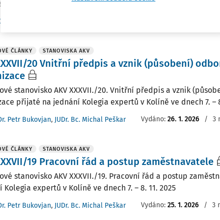
arentního systému rovného odměňování u zaměstnavatele a na
Vydáno:
20. 5. 2026
/
35 minut čtení
Dr. Jan Vácha Ph.D.
OVÉ ČLÁNKY
STANOVISKA AKV
XXVII/20 Vnitřní předpis a vznik (působení) odb
nizace
ové stanovisko AKV XXXVII./20. Vnitřní předpis a vznik (působ
ace přijaté na jednání Kolegia expertů v Kolíně ve dnech 7. – 8
Vydáno:
26. 1. 2026
/
3 
Dr. Petr Bukovjan
,
JUDr. Bc. Michal Peškar
OVÉ ČLÁNKY
STANOVISKA AKV
XXVII/19 Pracovní řád a postup zaměstnavatele
ové stanovisko AKV XXXVII./19. Pracovní řád a postup zaměstn
 Kolegia expertů v Kolíně ve dnech 7. – 8. 11. 2025
Vydáno:
25. 1. 2026
/
3 
Dr. Petr Bukovjan
,
JUDr. Bc. Michal Peškar