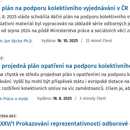
Y
 plán na podporu kolektivního vyjednávání v ČR
. 8. 2025 vláda schválila Akční plán na podporu kolektivního 
slativní materiál byl vypracován na základě série odborných j
 od srpna 2024 na půdě Ministerstva práce a sociálních věcí za
Vydáno:
16. 10. 2025
/
22 minut čtení
Dr. Jan Vácha Ph.D.
KY
 projedná plán opatření na podporu kolektivníh
se chystá ve středu projednat plán s opatřeními na podporu k
ávání. Vyšší by mohl být příspěvek státu i evropské dotace na 
k rozšíření kolektivních smluv na víc zaměstnanců. Cílem je, ab
Vydáno:
18. 8. 2025
/
3 minuty čtení
m Práce a mzda
ISKA AKV
XXV/1 Prokazování reprezentativnosti odborové