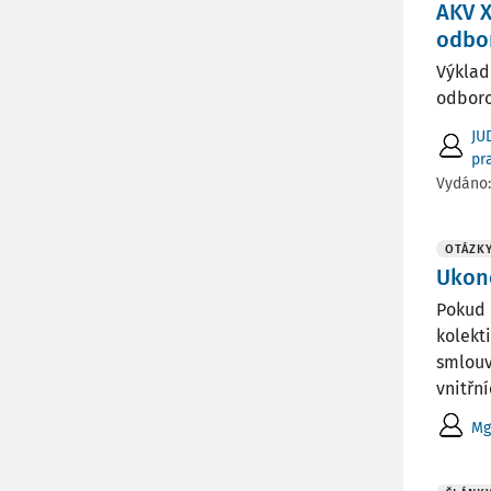
AKV X
odbo
Výklad
odboro
JU
pr
Vydáno
OTÁZKY
Ukonč
Pokud 
kolekt
smlouv
vnitřníc
Mg