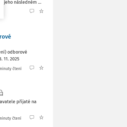
 jeho následném ...
orové
ení) odborové
. 11. 2025
minuty čtení
avatele přijaté na
minuty čtení