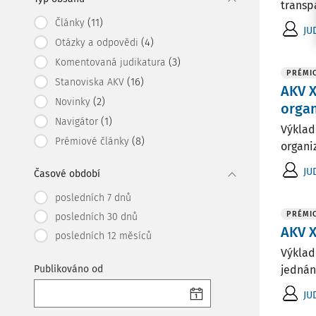
transp
(11)
Články
JU
(4)
Otázky a odpovědi
(3)
Komentovaná judikatura
PRÉMI
(16)
Stanoviska AKV
AKV X
(2)
Novinky
orga
(1)
Navigátor
Výklad
(8)
Prémiové články
organiz
JU
Časové období
posledních 7 dnů
PRÉMI
posledních 30 dnů
AKV X
posledních 12 měsíců
Výklad
Publikováno od
jednání
JU