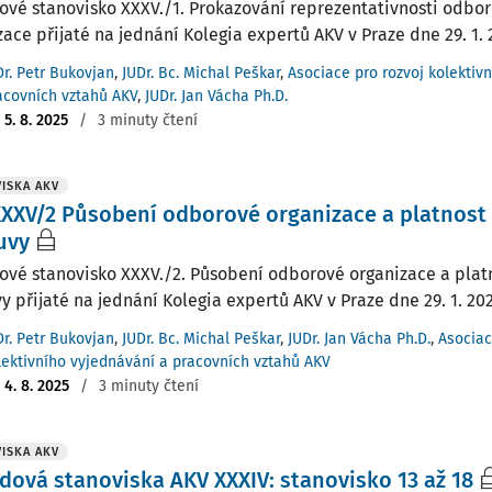
ové stanovisko XXXV./1. Prokazování reprezentativnosti odbo
zace přijaté na jednání Kolegia expertů AKV v Praze dne 29. 1.
Dr. Petr Bukovjan
,
JUDr. Bc. Michal Peškar
,
Asociace pro rozvoj kolektiv
acovních vztahů AKV
,
JUDr. Jan Vácha Ph.D.
:
5. 8. 2025
/
3 minuty čtení
ISKA AKV
XXV/2 Působení odborové organizace a platnost 
uvy
ové stanovisko XXXV./2. Působení odborové organizace a platn
y přijaté na jednání Kolegia expertů AKV v Praze dne 29. 1. 202
Dr. Petr Bukovjan
,
JUDr. Bc. Michal Peškar
,
JUDr. Jan Vácha Ph.D.
,
Asociac
lektivního vyjednávání a pracovních vztahů AKV
:
4. 8. 2025
/
3 minuty čtení
ISKA AKV
dová stanoviska AKV XXXIV: stanovisko 13 až 18