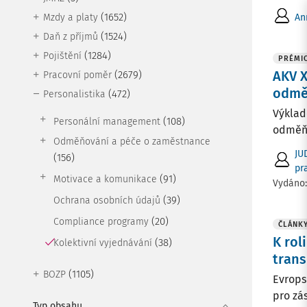
(1652)
An
Mzdy a platy
(1524)
Daň z příjmů
(1284)
Pojištění
PRÉMI
AKV X
(2679)
Pracovní poměr
odmě
(472)
Personalistika
Výklad
(108)
Personální management
odměňo
Odměňování a péče o zaměstnance
JU
(156)
pr
(91)
Motivace a komunikace
Vydáno
(39)
Ochrana osobních údajů
(20)
Compliance programy
ČLÁNK
K rol
(38)
Kolektivní vyjednávání
tran
(1105)
BOZP
Evrops
pro zá
Typ obsahu