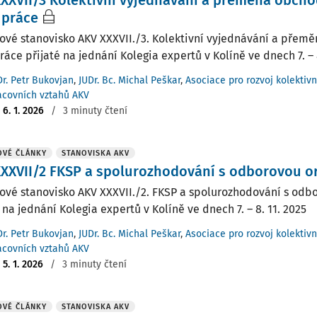
XXVII/3 Kolektivní vyjednávání a přeměna obcho
upráce
ové stanovisko AKV XXXVII./3. Kolektivní vyjednávání a přem
áce přijaté na jednání Kolegia expertů v Kolíně ve dnech 7. – 8
Dr. Petr Bukovjan
,
JUDr. Bc. Michal Peškar
,
Asociace pro rozvoj kolektiv
acovních vztahů AKV
:
6. 1. 2026
/
3 minuty čtení
OVÉ ČLÁNKY
STANOVISKA AKV
XXVII/2 FKSP a spolurozhodování s odborovou o
ové stanovisko AKV XXXVII./2. FKSP a spolurozhodování s odb
 na jednání Kolegia expertů v Kolíně ve dnech 7. – 8. 11. 2025
Dr. Petr Bukovjan
,
JUDr. Bc. Michal Peškar
,
Asociace pro rozvoj kolektiv
acovních vztahů AKV
:
5. 1. 2026
/
3 minuty čtení
OVÉ ČLÁNKY
STANOVISKA AKV