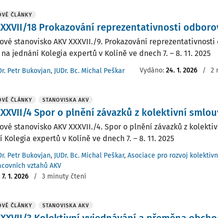
OVÉ ČLÁNKY
XXVII/18 Prokazování reprezentativnosti odboro
ové stanovisko AKV XXXVII./9. Prokazování reprezentativnost
 na jednání Kolegia expertů v Kolíně ve dnech 7. – 8. 11. 2025
Vydáno:
24. 1. 2026
/
2 
Dr. Petr Bukovjan
,
JUDr. Bc. Michal Peškar
OVÉ ČLÁNKY
STANOVISKA AKV
XXVII/4 Spor o plnění závazků z kolektivní smlou
ové stanovisko AKV XXXVII./4. Spor o plnění závazků z kolektiv
 Kolegia expertů v Kolíně ve dnech 7. – 8. 11. 2025
Dr. Petr Bukovjan
,
JUDr. Bc. Michal Peškar
,
Asociace pro rozvoj kolektiv
acovních vztahů AKV
:
7. 1. 2026
/
3 minuty čtení
OVÉ ČLÁNKY
STANOVISKA AKV