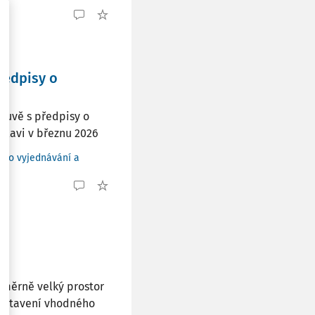
ředpisy o
louvě s předpisy o
slavi v březnu 2026
ního vyjednávání a
í
měrně velký prostor
nastavení vhodného