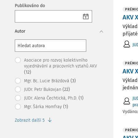
Publikováno do
PRÉMI
AKV X
Výklad
Autor
přijaté
JU
Asociace pro rozvoj kolektivního
PRÉMI
vyjednávání a pracovních vztahů AKV
AKV X
(12)
Výklad
(3)
Mgr. Bc. Lucie Brázdová
jednání
(22)
JUDr. Petr Bukovjan
(1)
JUDr. Alena Čechtická, Ph.D.
JU
pr
(1)
Mgr. Šárka Homfray
Vydáno
Zobrazit další 5
PRÉMI