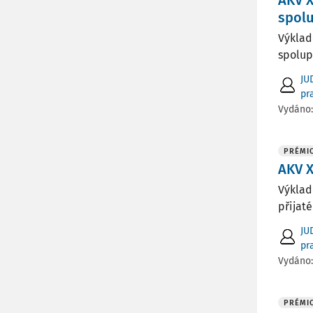
AKV X
spol
Výklad
spolupr
JU
pr
Vydáno
PRÉMI
AKV X
Výklad
přijaté
JU
pr
Vydáno
PRÉMI