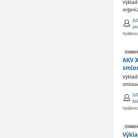
Výklad
organi
JU
pr
Vydáno
STANOV
AKV X
smlo
Výklad
smlouv
JU
ko
Vydáno
STANOV
Výkla