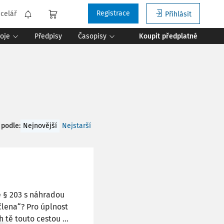
Registrace
celář
Přihlásit
roje
Předpisy
Časopisy
Koupit předplatné
 podle
:
Nejnovější
Nejstarší
e § 203 s náhradou
lena“? Pro úplnost
ě touto cestou ...