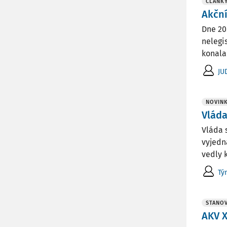
ČLÁNK
Akční
Dne 20
nelegi
konala
JU
NOVIN
Vláda
Vláda 
vyjedn
vedly 
Tý
STANOV
AKV X