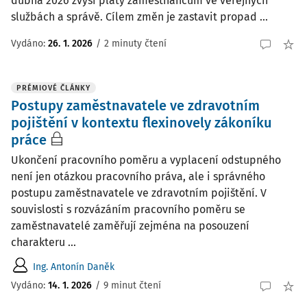
dubna 2026 zvýší platy zaměstnancům ve veřejných
službách a správě. Cílem změn je zastavit propad ...
Vydáno:
26. 1. 2026
/
2 minuty čtení
PRÉMIOVÉ ČLÁNKY
Postupy zaměstnavatele ve zdravotním
pojištění v kontextu flexinovely zákoníku
práce
Ukončení pracovního poměru a vyplacení odstupného
není jen otázkou pracovního práva, ale i správného
postupu zaměstnavatele ve zdravotním pojištění. V
souvislosti s rozvázáním pracovního poměru se
zaměstnavatelé zaměřují zejména na posouzení
charakteru ...
Ing. Antonín Daněk
Vydáno:
14. 1. 2026
/
9 minut čtení