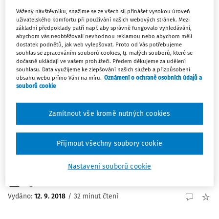
bezpečnosti. Zákon vychází ze směrnice NIS2 (rozšířená
Vážený návštěvníku, snažíme se ze všech sil přinášet vysokou úroveň
verze směrnice Network and Information Security), která
uživatelského komfortu při používání našich webových stránek. Mezi
základní předpoklady patří např. aby správně fungovalo vyhledávání,
vstoupila...
abychom vás neobtěžovali nevhodnou reklamou nebo abychom měli
dostatek podnětů, jak web vylepšovat. Proto od Vás potřebujeme
Tým Práce a mzda
souhlas se zpracováním souborů cookies, tj. malých souborů, které se
Vydáno:
21. 5. 2024
/
2 minuty čtení
dočasně ukládají ve vašem prohlížeči. Předem děkujeme za udělení
souhlasu. Data využijeme ke zlepšování našich služeb a přizpůsobení
obsahu webu přímo Vám na míru.
Oznámení o ochraně osobních údajů a
souborů cookie
ČLÁNKY
Chemická bezpečnost na pracovišti
Zamítnout vše kromě nutných cookies
Nebezpečné látky se nacházejí v zemědělství,
zdravotnictví, stavebnictví a dalších odvětvích průmyslu.
Mezi povolání vzbuzující stále větší obavy a při nichž
Přijmout všechny soubory cookie
zaměstnanci čelí vysokému riziku, že přijdou do kontaktu
s nebezpečnými látkami, patří zpracování ...
Nastavení souborů cookie
Ing. Jiří Vala Ph.D.
Vydáno:
12. 9. 2018
/
32 minut čtení