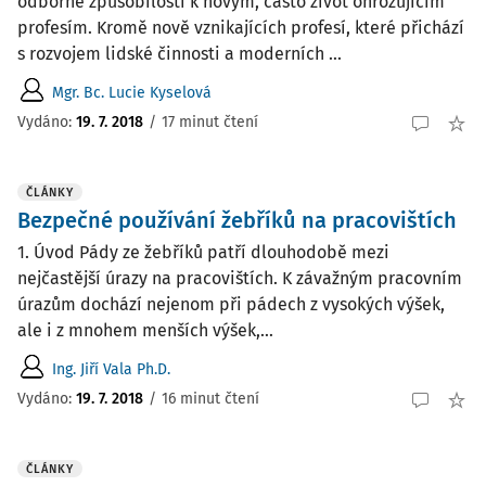
odborné způsobilosti k novým, často život ohrožujícím
profesím. Kromě nově vznikajících profesí, které přichází
s rozvojem lidské činnosti a moderních ...
Mgr. Bc. Lucie Kyselová
Vydáno:
19. 7. 2018
/
17 minut čtení
ČLÁNKY
Bezpečné používání žebříků na pracovištích
1. Úvod Pády ze žebříků patří dlouhodobě mezi
nejčastější úrazy na pracovištích. K závažným pracovním
úrazům dochází nejenom při pádech z vysokých výšek,
ale i z mnohem menších výšek,...
Ing. Jiří Vala Ph.D.
Vydáno:
19. 7. 2018
/
16 minut čtení
ČLÁNKY