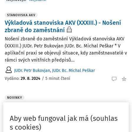
STANOVISKA AKV
Výkladová stanoviska AKV (XXXIII.) - Nošení
zbraně do zaměstnání
Nošení zbraně do zaměstnání Výkladová stanoviska AKV
(XXXIII.) JUDr. Petr Bukovjan JUDr. Bc. Michal Peškar * V
aplikační praxi se objevují situace, kdy zaměstnavatelé v
rámci svých vnitřních předpisů...
JUDr. Petr Bukovjan
,
JUDr. Bc. Michal Peškar
Vydáno:
29. 8. 2024
/
5 minut čtení
NOVINKY
Webinář k novému zákonu o kybernetické
bezpečnosti
Aby web fungoval jak má (souhlas
Dne 13. 6. 2024 pořádá společnost Wolters Kluwer
s cookies)
webinář na téma Nový zákon o kybernetické