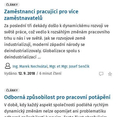
ČLÁNKY
Zaměstnanci pracující pro více
zaměstnavatelů
Za poslední tři dekády došlo k dynamickému rozvoji ve
světě práce, což vedlo k rozsáhlým změnám pracovního
trhu u nás i ve světě. Jak se rozvojové země
industrializují, moderní západní národy se
deindustrializovaly. Globalizace spolu s
deindustrializací ...
Ing. Marek Nechvátal
,
Mgr. et Mgr. Josef Senčík
Vydáno:
12. 9. 2018
/
6 minut čtení
ČLÁNKY
Odborná způsobilost pro pracovní potápění
V době, kdy každý aspekt společnosti podléhá rychlým
dynamický změnám nelze opomíjet ani problematiku