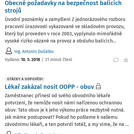
Obecné požadavky na bezpečnost balících
strojů
Úvodní poznámky a zamyšlení Z jednorázového rozboru
pracovní úrazovosti vykazované ve skladovém provozu,
který byl proveden v roce 2003, vyplynulo mimořádně
vysoké riziko vázané na provoz a obsluhu balících...
Ing. Antonín Dušátko
Vydáno:
10. 5. 2018
/
21 minut čtení
OTÁZKY A ODPOVĚDI
Lékař zakázal nosit OOPP - obuv
Zaměstnanec přinesl od svého obvodního lékaře
potvrzení, že nemůže nosit námi nařízenou ochrannou
obuv. Tato obuv je k jeho výkonu práce nezbytně nutná.
Jak máme postupovat? Pokud ho pošleme k našemu
závodnímu lékaři, a ten potvrdí totéž, a my víme, že na ...