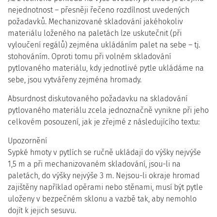
nejednotnost – přesněji řečeno rozdílnost uvedených
požadavků. Mechanizované skladování jakéhokoliv
materiálu loženého na paletách lze uskutečnit (při
vyloučení regálů) zejména ukládáním palet na sebe – tj.
stohováním. Oproti tomu při volném skladování
pytlovaného materiálu, kdy jednotlivé pytle ukládáme na
sebe, jsou vytvářeny zejména hromady.
Absurdnost diskutovaného požadavku na skladování
pytlovaného materiálu zcela jednoznačně vynikne při jeho
celkovém posouzení, jak je zřejmé z následujícího textu:
Upozornění
Sypké hmoty v pytlích se ručně ukládají do výšky nejvýše
1,5 m a při mechanizovaném skladování, jsou-li na
paletách, do výšky nejvýše 3 m. Nejsou-li okraje hromad
zajištěny například opěrami nebo stěnami, musí být pytle
uloženy v bezpečném sklonu a vazbě tak, aby nemohlo
dojít k jejich sesuvu.