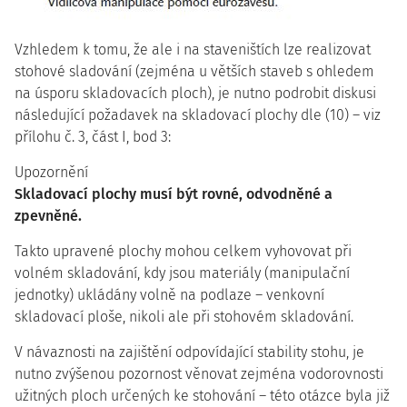
Vzhledem k tomu, že ale i na staveništích lze realizovat
stohové sladování (zejména u větších staveb s ohledem
na úsporu skladovacích ploch), je nutno podrobit diskusi
následující požadavek na skladovací plochy dle (10) – viz
přílohu č. 3, část I, bod 3:
Upozornění
Skladovací plochy musí být rovné, odvodněné a
zpevněné.
Takto upravené plochy mohou celkem vyhovovat při
volném skladování, kdy jsou materiály (manipulační
jednotky) ukládány volně na podlaze – venkovní
skladovací ploše, nikoli ale při stohovém skladování.
V návaznosti na zajištění odpovídající stability stohu, je
nutno zvýšenou pozornost věnovat zejména vodorovnosti
užitných ploch určených ke stohování – této otázce byla již