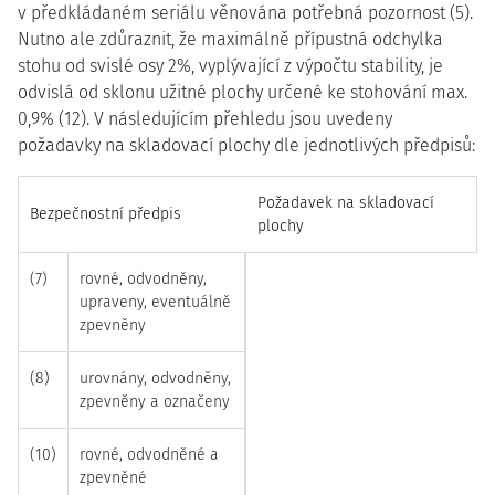
v předkládaném seriálu věnována potřebná pozornost (5).
Nutno ale zdůraznit, že maximálně přípustná odchylka
stohu od svislé osy 2%, vyplývající z výpočtu stability, je
odvislá od sklonu užitné plochy určené ke stohování max.
0,9% (12). V následujícím přehledu jsou uvedeny
požadavky na skladovací plochy dle jednotlivých předpisů:
Požadavek na skladovací
Bezpečnostní předpis
plochy
(7)
rovné, odvodněny,
upraveny, eventuálně
zpevněny
(8)
urovnány, odvodněny,
zpevněny a označeny
(10)
rovné, odvodněné a
zpevněné