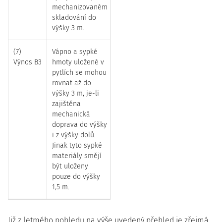
mechanizovaném
skladování do
výšky 3 m.
(7)
Vápno a sypké
Výnos B3
hmoty uložené v
pytlích se mohou
rovnat až do
výšky 3 m, je-li
zajištěna
mechanická
doprava do výšky
i z výšky dolů.
Jinak tyto sypké
materiály smějí
být uloženy
pouze do výšky
1,5 m.
Již z letmého pohledu na výše uvedený přehled je zřejmá