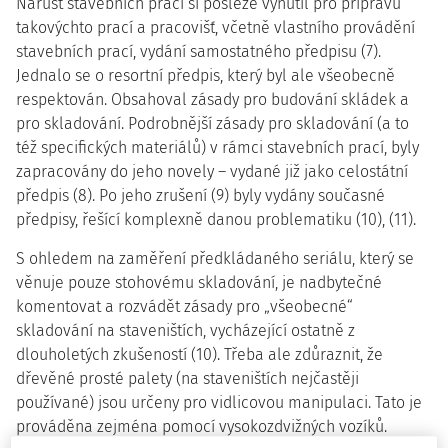
Nárůst stavebních prací si posléze vynutil pro přípravu
takovýchto prací a pracovišť, včetně vlastního provádění
stavebních prací, vydání samostatného předpisu (7).
Jednalo se o resortní předpis, který byl ale všeobecně
respektován. Obsahoval zásady pro budování skládek a
pro skladování. Podrobnější zásady pro skladování (a to
též specifických materiálů) v rámci stavebních prací, byly
zapracovány do jeho novely – vydané již jako celostátní
předpis (8). Po jeho zrušení (9) byly vydány současné
předpisy, řešící komplexně danou problematiku (10), (11).
S ohledem na zaměření předkládaného seriálu, který se
věnuje pouze stohovému skladování, je nadbytečné
komentovat a rozvádět zásady pro „všeobecné“
skladování na staveništích, vycházející ostatně z
dlouholetých zkušeností (10). Třeba ale zdůraznit, že
dřevěné prosté palety (na staveništích nejčastěji
používané) jsou určeny pro vidlicovou manipulaci. Tato je
prováděna zejména pomocí vysokozdvižných vozíků.