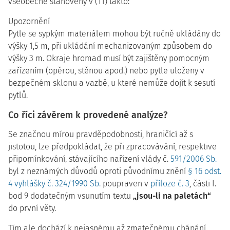
všeobecně stanoveny v (11) takto:
Upozornění
Pytle se sypkým materiálem mohou být ručně ukládány do
výšky 1,5 m, při ukládání mechanizovaným způsobem do
výšky 3 m. Okraje hromad musí být zajištěny pomocným
zařízením (opěrou, stěnou apod.) nebo pytle uloženy v
bezpečném sklonu a vazbě, u které nemůže dojít k sesutí
pytlů.
Co říci závěrem k provedené analýze?
Se značnou mírou pravděpodobnosti, hraničící až s
jistotou, lze předpokládat, že při zpracovávání, respektive
připomínkování, stávajícího nařízení vlády č.
591/2006 Sb.
byl z neznámých důvodů oproti původnímu znění
§ 16 odst.
4 vyhlášky č. 324/1990 Sb.
poupraven v
příloze č. 3
, části I.
bod 9 dodatečným vsunutím textu
„jsou-li na paletách“
do první věty.
Tím ale dochází k nejasnému až zmatečnému chápání