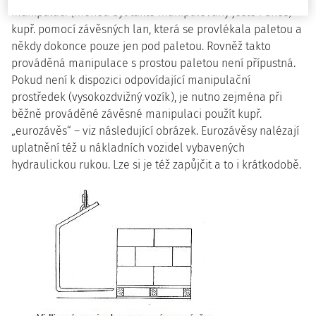
manipulací (mohou být takto manipulovány ještě i dnes) –
kupř. pomocí závěsných lan, která se provlékala paletou a
někdy dokonce pouze jen pod paletou. Rovněž takto
prováděná manipulace s prostou paletou není přípustná.
Pokud není k dispozici odpovídající manipulační
prostředek (vysokozdvižný vozík), je nutno zejména při
běžně prováděné závěsné manipulaci použít kupř.
„eurozávěs“ – viz následující obrázek. Eurozávěsy nalézají
uplatnění též u nákladních vozidel vybavených
hydraulickou rukou. Lze si je též zapůjčit a to i krátkodobě.