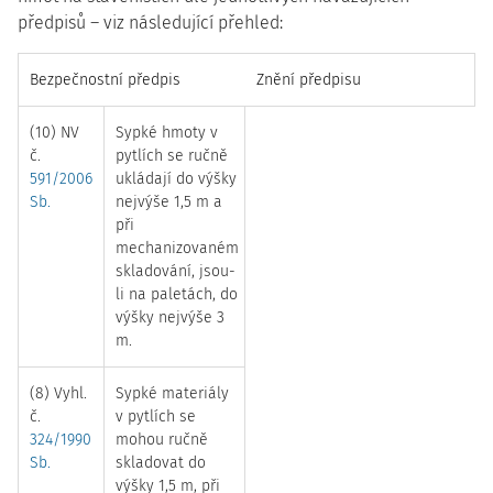
předpisů – viz následující přehled:
Bezpečnostní předpis
Znění předpisu
(10) NV
Sypké hmoty v
č.
pytlích se ručně
591/2006
ukládají do výšky
Sb.
nejvýše 1,5 m a
při
mechanizovaném
skladování, jsou-
li na paletách, do
výšky nejvýše 3
m.
(8) Vyhl.
Sypké materiály
č.
v pytlích se
324/1990
mohou ručně
Sb.
skladovat do
výšky 1,5 m, při