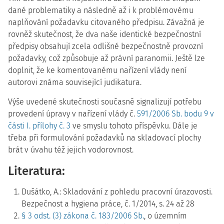
dané problematiky a následně až i k problémovému
naplňování požadavku citovaného předpisu. Závažná je
rovněž skutečnost, že dva naše identické bezpečnostní
předpisy obsahují zcela odlišné bezpečnostně provozní
požadavky, což způsobuje až právní paranomii. Ještě lze
doplnit, že ke komentovanému nařízení vlády není
autorovi známa související judikatura.
Výše uvedené skutečnosti současně signalizují potřebu
provedení úpravy v nařízení vlády č.
591/2006 Sb. bodu 9 v
části I. přílohy č. 3
ve smyslu tohoto příspěvku. Dále je
třeba při formulování požadavků na skladovací plochy
brát v úvahu též jejich vodorovnost.
Literatura:
Dušátko, A.: Skladování z pohledu pracovní úrazovosti.
Bezpečnost a hygiena práce, č. 1/2014, s. 24 až 28
§ 3 odst. (3) zákona č. 183/2006 Sb.
, o územním