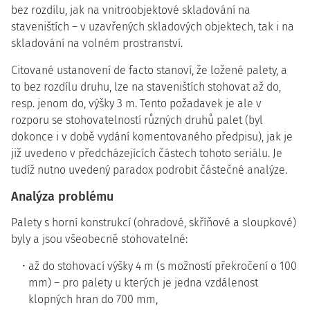
bez rozdílu, jak na vnitroobjektové skladování na
staveništích – v uzavřených skladových objektech, tak i na
skladování na volném prostranství.
Citované ustanovení de facto stanoví, že ložené palety, a
to bez rozdílu druhu, lze na staveništích stohovat až do,
resp. jenom do, výšky 3 m. Tento požadavek je ale v
rozporu se stohovatelností různých druhů palet (byl
dokonce i v době vydání komentovaného předpisu), jak je
již uvedeno v předcházejících částech tohoto seriálu. Je
tudíž nutno uvedený paradox podrobit částečné analýze.
Analýza problému
Palety s horní konstrukcí (ohradové, skříňové a sloupkové)
byly a jsou všeobecně stohovatelné:
až do stohovací výšky 4 m (s možností překročení o 100
mm) – pro palety u kterých je jedna vzdálenost
klopných hran do 700 mm,