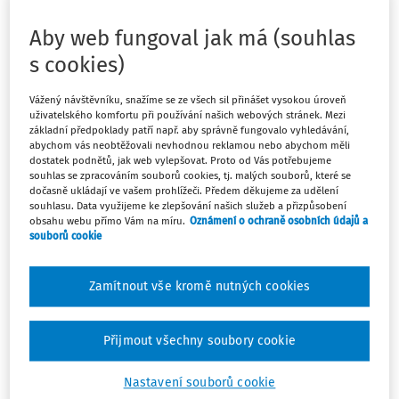
Ramena vidlice vozíku musí ale být správně nastavena –
viz následující obrázek. Po zasunutí do nabíracího otvoru
Aby web fungoval jak má (souhlas
musí podpírat paletu poblíž vnějších rohových špalíků,
s cookies)
resp. nohy podélného nosníku. Pokud tato zásada není
respektována – viz následující obrázek – hrozí deformace,
Vážený návštěvníku, snažíme se ze všech sil přinášet vysokou úroveň
poškození až destrukce ložené palety, pád a poškození
uživatelského komfortu při používání našich webových stránek. Mezi
loženého nákladu, ale zejména je ohrožena bezpečnost
základní předpoklady patří např. aby správně fungovalo vyhledávání,
abychom vás neobtěžovali nevhodnou reklamou nebo abychom měli
všech osob nalézajících se v blízkém okolí.
dostatek podnětů, jak web vylepšovat. Proto od Vás potřebujeme
souhlas se zpracováním souborů cookies, tj. malých souborů, které se
dočasně ukládají ve vašem prohlížeči. Předem děkujeme za udělení
souhlasu. Data využijeme ke zlepšování našich služeb a přizpůsobení
obsahu webu přímo Vám na míru.
Oznámení o ochraně osobních údajů a
souborů cookie
Zamítnout vše kromě nutných cookies
Přijmout všechny soubory cookie
V dřívějším období bývaly, nejen na staveništích,
Nastavení souborů cookie
předmětné palety poměrně často manipulovány závěsnou