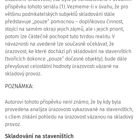
příspěvku tohoto seriálu (1). Vezmeme-li v úvahu, že pro
většinu podnikatelských subjektů skladování stále
představuje „pouze“ pomocnou – doplňkovou činnost,
stojící na samém okraji jejich zájmů, ale i jejich priorit,
potom lze částečně pochopit tuto tvrdou realitu. V
návaznosti na uvedené lze současně očekávat, že
úrazovost, ke které dochází při skladování na staveništích
(tvořících dokonce „pouze“ dočasné objekty), bude dále
převyšovat celostátní hodnoty úrazovosti vázané na
skladový provoz.
POZNÁMKA:
Autorovi tohoto příspěvku není známo, že by kdy byla
provedena analýza úrazovosti vykazované na staveništích,
s cílem získání pohledu na úrazovost vázanou na skladový
provoz.
Skladování na staveništích