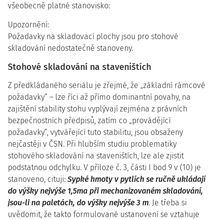
všeobecně platné stanovisko:
Upozornění:
Požadavky na skladovací plochy jsou pro stohové
skladování nedostatečně stanoveny.
Stohové skladování na staveništích
Z předkládaného seriálu je zřejmé, že „základní rámcové
požadavky“ – lze říci až přímo dominantní povahy, na
zajištění stability stohu vyplývají zejména z právních
bezpečnostních předpisů, zatím co „provádějící
požadavky“, vytvářející tuto stabilitu, jsou obsaženy
nejčastěji v ČSN. Při hlubším studiu problematiky
stohového skladování na staveništích, lze ale zjistit
podstatnou odchylku. V příloze č. 3, části I bod 9 v (10) je
stanoveno, cituji:
Sypké hmoty v pytlích se ručně ukládají
do výšky nejvýše 1,5ma při mechanizovaném skladování,
jsou-li na paletách, do výšky nejvýše 3 m
. Je třeba si
uvědomit, že takto formulované ustanovení se vztahuje