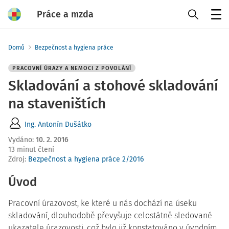
Práce a mzda
Menu
Domů
Bezpečnost a hygiena práce
PRACOVNÍ ÚRAZY A NEMOCI Z POVOLÁNÍ
Skladování a stohové skladování
na staveništích
Ing. Antonín Dušátko
Vydáno
:
10. 2. 2016
13 minut čtení
Zdroj
:
Bezpečnost a hygiena práce 2/2016
Úvod
Pracovní úrazovost, ke které u nás dochází na úseku
skladování, dlouhodobě převyšuje celostátně sledované
ukazatele úrazovosti, což bylo již konstatováno v úvodním