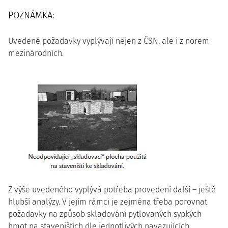
POZNÁMKA:
Uvedené požadavky vyplývají nejen z ČSN, ale i z norem
mezinárodních.
Z výše uvedeného vyplývá potřeba provedení další – ještě
hlubší analýzy. V jejím rámci je zejména třeba porovnat
požadavky na způsob skladování pytlovaných sypkých
hmot na staveništích dle jednotlivých navazujících