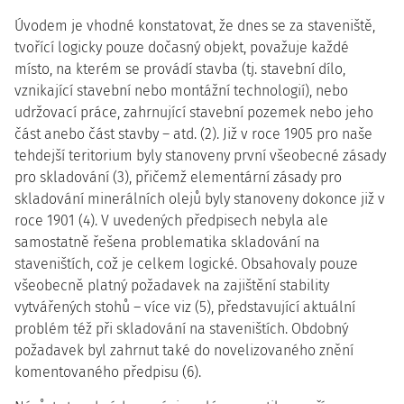
Úvodem je vhodné konstatovat, že dnes se za staveniště,
tvořící logicky pouze dočasný objekt, považuje každé
místo, na kterém se provádí stavba (tj. stavební dílo,
vznikající stavební nebo montážní technologií), nebo
udržovací práce, zahrnující stavební pozemek nebo jeho
část anebo část stavby – atd. (2). Již v roce 1905 pro naše
tehdejší teritorium byly stanoveny první všeobecné zásady
pro skladování (3), přičemž elementární zásady pro
skladování minerálních olejů byly stanoveny dokonce již v
roce 1901 (4). V uvedených předpisech nebyla ale
samostatně řešena problematika skladování na
staveništích, což je celkem logické. Obsahovaly pouze
všeobecně platný požadavek na zajištění stability
vytvářených stohů – více viz (5), představující aktuální
problém též při skladování na staveništích. Obdobný
požadavek byl zahrnut také do novelizovaného znění
komentovaného předpisu (6).