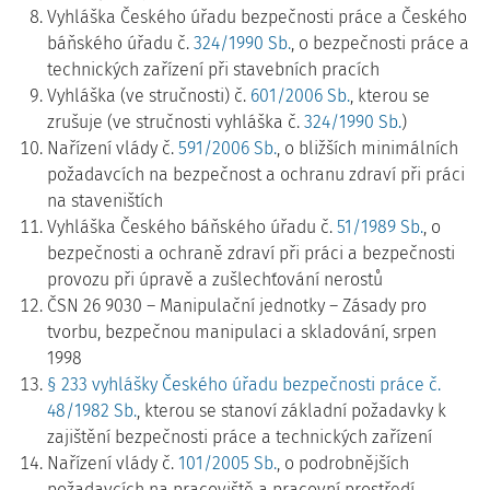
Vyhláška Českého úřadu bezpečnosti práce a Českého
báňského úřadu č.
324/1990 Sb.
, o bezpečnosti práce a
technických zařízení při stavebních pracích
Vyhláška (ve stručnosti) č.
601/2006 Sb.
, kterou se
zrušuje (ve stručnosti vyhláška č.
324/1990 Sb.
)
Nařízení vlády č.
591/2006 Sb.
, o bližších minimálních
požadavcích na bezpečnost a ochranu zdraví při práci
na staveništích
Vyhláška Českého báňského úřadu č.
51/1989 Sb.
, o
bezpečnosti a ochraně zdraví při práci a bezpečnosti
provozu při úpravě a zušlechťování nerostů
ČSN 26 9030 – Manipulační jednotky – Zásady pro
tvorbu, bezpečnou manipulaci a skladování, srpen
1998
§ 233 vyhlášky Českého úřadu bezpečnosti práce č.
48/1982 Sb.
, kterou se stanoví základní požadavky k
zajištění bezpečnosti práce a technických zařízení
Nařízení vlády č.
101/2005 Sb.
, o podrobnějších
požadavcích na pracoviště a pracovní prostředí