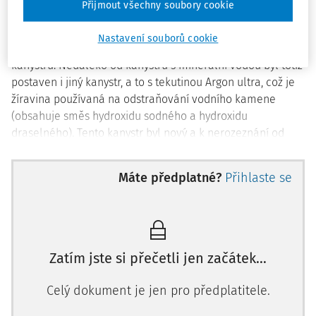
Přijmout všechny soubory cookie
položit do jídelny restaurace na pult, aby si z nich hosté
mohli sami průběžně nalévat pití do skleniček. Když šla
Nastavení souborů cookie
nalít džbán s minerální vodou, došlo k nechtěné záměně
kanystrů. Nedaleko od kanystru s minerální vodou byl totiž
postaven i jiný kanystr, a to s tekutinou Argon ultra, což je
žíravina používaná na odstraňování vodního kamene
(obsahuje směs hydroxidu sodného a hydroxidu
draselného). Tento kanystr byl nový a k nerozeznání od
původního, v němž byla minerálka.
Máte předplatné?
Přihlaste se
Servírka J. N. logicky předpokládala, že se jedná o nový
kanystr s minerální vodou, neboť o jeho dodání svého
nadřízeného již žádala, protože používaný kanystr s
minerální vodou byl již zašlý (znečištěný). J. N. nebylo
známo, že se zde rovněž volně skladují čisticí prostředky
Zatím jste si přečetli jen začátek…
určené do my
Celý dokument je jen pro předplatitele.