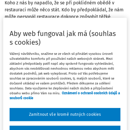
Koho z nás by napadlo, že se při poklidném obědě v
restauraci může něco stát. Kdo by předpokládal, že nám
může personál restaurace dokonce způsobit těžké
ublížení na zdraví z nedbalosti s trvalými následky. A
přesto, i toto se stát může, lépe řečeno se to již
Aby web fungoval jak má (souhlas
mnohokráte stalo. Případ, se kterým vás seznámíme v
s cookies)
tomto posledním článku z naší série kazuistik úrazů, se
přihodil v roce 2018 v hotelové restauraci jednoho
Vážený návštěvníku, snažíme se ze všech sil přinášet vysokou úroveň
malebného lázeňského domu.
uživatelského komfortu při používání našich webových stránek. Mezi
základní předpoklady patří např. aby správně fungovalo vyhledávání,
abychom vás neobtěžovali nevhodnou reklamou nebo abychom měli
Popis události
dostatek podnětů, jak web vylepšovat. Proto od Vás potřebujeme
souhlas se zpracováním souborů cookies, tj. malých souborů, které se
dočasně ukládají ve vašem prohlížeči. Předem děkujeme za udělení
Jednoho krásného letního dne dopoledne v hotelovém
souhlasu. Data využijeme ke zlepšování našich služeb a přizpůsobení
obsahu webu přímo Vám na míru.
Oznámení o ochraně osobních údajů a
domě XY připravovala J. N., která zde byla krátce
souborů cookie
zaměstnána na dohodu o provedení práce na pozici
servírky, pití do džbánů. Do jednoho džbánu měla nalít
Zamítnout vše kromě nutných cookies
pitnou vodu, do druhého pak vodu z minerálního pramene,
která byla skladována v kanystru uloženém na zemi na
chodbě v prostoru pro personál. Tyto dva džbány pak měla