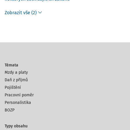
Zobrazit vše (2)
Témata
Mzdy a platy
Daň z příjmů
Pojištění
Pracovní poměr
Personalistika
BOZP
Typy obsahu