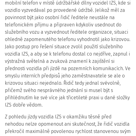
mobilní telefon v místě údržbářské dílny vozidel IZS, kde si
vozidlo vyzvedával po provedené údržbě. Jelikož měl za
povinnost být jako osobní řidič ředitele neustále na
telefonickém příjmu a připraven kdykoliv usednout do
služebního vozu a vyzvednout ředitele organizace, situaci
ohledně zapomenutého telefonu vyhodnotil jako krizovou.
Jako postup pro řešení situace zvolil použití služebního
vozidla IZS, a aby se k telefonu dostal co nejdříve, zapnul i
výstražná světelná a zvuková znamení k zajištění si
přednosti vozidla při jízdě na pozemních komunikacích. Ve
smyslu interních předpisů jeho zaměstnavatele se ale o
krizovou situaci nejednalo. Řidič tedy jednal svévolně,
přičemž svého nesprávného jednání si musel být s
přihlédnutím ke své více jak třicetileté praxi u dané složky
IZS dobře vědom.
Z pohledu jízdy vozidla IZS v okamžiku těsně před
nehodou nelze opomenout ani skutečnost, že řidič vozidla
překročil maximálně povolenou rychlost stanovenou svým