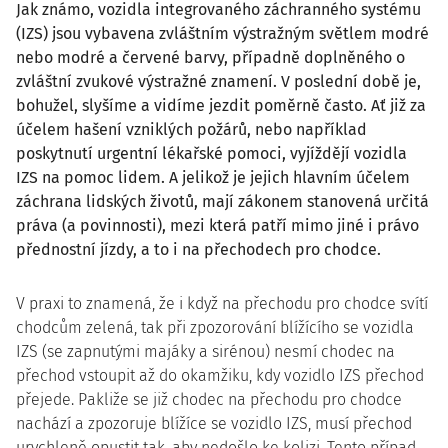
Jak známo, vozidla integrovaného záchranného systému
(IZS) jsou vybavena zvláštním výstražným světlem modré
nebo modré a červené barvy, případně doplněného o
zvláštní zvukové výstražné znamení. V poslední době je,
bohužel, slyšíme a vidíme jezdit poměrně často. Ať již za
účelem hašení vzniklých požárů, nebo například
poskytnutí urgentní lékařské pomoci, vyjíždějí vozidla
IZS na pomoc lidem. A jelikož je jejich hlavním účelem
záchrana lidských životů, mají zákonem stanovená určitá
práva (a povinnosti), mezi která patří mimo jiné i právo
přednostní jízdy, a to i na přechodech pro chodce.
V praxi to znamená, že i když na přechodu pro chodce svítí
chodcům zelená, tak při zpozorování blížícího se vozidla
IZS (se zapnutými majáky a sirénou) nesmí chodec na
přechod vstoupit až do okamžiku, kdy vozidlo IZS přechod
přejede. Pakliže se již chodec na přechodu pro chodce
nachází a zpozoruje blížíce se vozidlo IZS, musí přechod
urychleně opustit tak, aby nedošlo ke kolizi. Tento případ