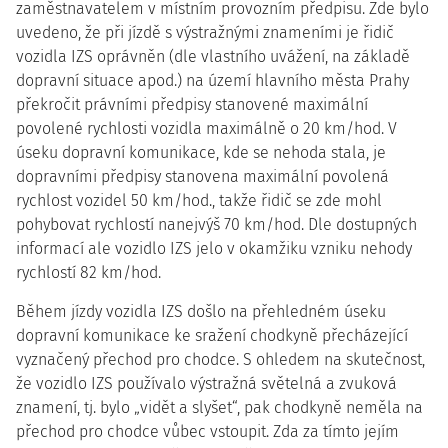
zaměstnavatelem v místním provozním předpisu. Zde bylo
uvedeno, že při jízdě s výstražnými znameními je řidič
vozidla IZS oprávněn (dle vlastního uvážení, na základě
dopravní situace apod.) na území hlavního města Prahy
překročit právními předpisy stanovené maximální
povolené rychlosti vozidla maximálně o 20 km/hod. V
úseku dopravní komunikace, kde se nehoda stala, je
dopravními předpisy stanovena maximální povolená
rychlost vozidel 50 km/hod., takže řidič se zde mohl
pohybovat rychlostí nanejvýš 70 km/hod. Dle dostupných
informací ale vozidlo IZS jelo v okamžiku vzniku nehody
rychlostí 82 km/hod.
Během jízdy vozidla IZS došlo na přehledném úseku
dopravní komunikace ke sražení chodkyně přecházející
vyznačený přechod pro chodce. S ohledem na skutečnost,
že vozidlo IZS používalo výstražná světelná a zvuková
znamení, tj. bylo „vidět a slyšet“, pak chodkyně neměla na
přechod pro chodce vůbec vstoupit. Zda za tímto jejím