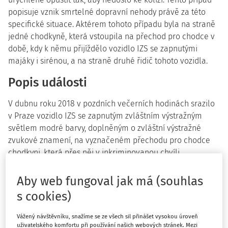
popisuje vznik smrtelné dopravní nehody právě za této
specifické situace. Aktérem tohoto případu byla na straně
jedné chodkyně, která vstoupila na přechod pro chodce v
době, kdy k němu přijíždělo vozidlo IZS se zapnutými
majáky i sirénou, a na straně druhé řidič tohoto vozidla.
Popis události
V dubnu roku 2018 v pozdních večerních hodinách srazilo
v Praze vozidlo IZS se zapnutým zvláštním výstražným
světlem modré barvy, doplněným o zvláštní výstražné
zvukové znamení, na vyznačeném přechodu pro chodce
chodkyni, která přes něj v inkriminovanou chvíli
přecházela. Při této dopravní nehodě utrpěla těžká
zranění, kterým po převozu do nemocnice podlehla. U
Aby web fungoval jak má (souhlas
řidiče byla Policií ČR provedena dechová zkouška s
s cookies)
negativním výsledkem. Technická závada jako příčina
dopravní nehody nebyla na místě zjištěna ani uplatněna.
Vážený návštěvníku, snažíme se ze všech sil přinášet vysokou úroveň
uživatelského komfortu při používání našich webových stránek. Mezi