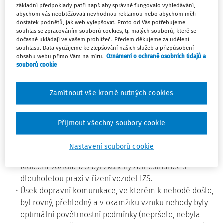
Důležité okolnosti vzniku nehody
základní předpoklady patří např. aby správně fungovalo vyhledávání,
abychom vás neobtěžovali nevhodnou reklamou nebo abychom měli
dostatek podnětů, jak web vylepšovat. Proto od Vás potřebujeme
Podrobnějším šetřením nehody se postupně prokázala
souhlas se zpracováním souborů cookies, tj. malých souborů, které se
tato klíčová zjištění:
dočasně ukládají ve vašem prohlížeči. Předem děkujeme za udělení
souhlasu. Data využijeme ke zlepšování našich služeb a přizpůsobení
obsahu webu přímo Vám na míru.
Oznámení o ochraně osobních údajů a
Řidič předmětného vozidla IZS byl zaměstnán jako
souborů cookie
osobní řidič ředitele příslušné organizační složky IZS. K
dispozici měl služební vůz IZS (označený osobní
Zamítnout vše kromě nutných cookies
automobil) vybavený zvláštním výstražným světlem
modré barvy, doplněným o zvláštní zvukové výstražné
znamení. Hlavním úkolem řidiče bylo dle potřeby vozit
Přijmout všechny soubory cookie
ředitele složky IZS k zásahům, důležitým jednáním
apod. Vozidlo IZS měl povoleno parkovat v místě
Nastavení souborů cookie
svého bydliště.
Řidičem vozidla IZS byl zkušený zaměstnanec s
dlouholetou praxí v řízení vozidel IZS.
Úsek dopravní komunikace, ve kterém k nehodě došlo,
byl rovný, přehledný a v okamžiku vzniku nehody byly
optimální povětrnostní podmínky (nepršelo, nebyla