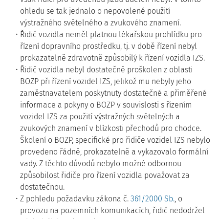
ohledu se tak jednalo o nepovolené použití
výstražného světelného a zvukového znamení.
Řidič vozidla neměl platnou lékařskou prohlídku pro
řízení dopravního prostředku, tj. v době řízení nebyl
prokazatelně zdravotně způsobilý k řízení vozidla IZS.
Řidič vozidla nebyl dostatečně proškolen z oblasti
BOZP při řízení vozidel IZS, jelikož mu nebyly jeho
zaměstnavatelem poskytnuty dostatečné a přiměřené
informace a pokyny o BOZP v souvislosti s řízením
vozidel IZS za použití výstražných světelných a
zvukových znamení v blízkosti přechodů pro chodce.
Školení o BOZP, specifické pro řidiče vozidel IZS nebylo
provedeno řádně, prokazatelně a vykazovalo formální
vady. Z těchto důvodů nebylo možné odbornou
způsobilost řidiče pro řízení vozidla považovat za
dostatečnou.
Z pohledu požadavku zákona č.
361/2000 Sb.
, o
provozu na pozemních komunikacích, řidič nedodržel