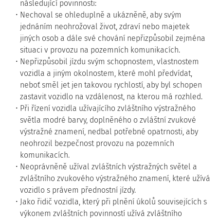
následující povinnosti:
Nechoval se ohleduplně a ukázněně, aby svým
jednáním neohrožoval život, zdraví nebo majetek
jiných osob a dále své chování nepřizpůsobil zejména
situaci v provozu na pozemních komunikacích.
Nepřizpůsobil jízdu svým schopnostem, vlastnostem
vozidla a jiným okolnostem, které mohl předvídat,
neboť směl jet jen takovou rychlostí, aby byl schopen
zastavit vozidlo na vzdálenost, na kterou má rozhled.
Při řízení vozidla užívajícího zvláštního výstražného
světla modré barvy, doplněného o zvláštní zvukové
výstražné znamení, nedbal potřebné opatrnosti, aby
neohrozil bezpečnost provozu na pozemních
komunikacích.
Neoprávněně užíval zvláštních výstražných světel a
zvláštního zvukového výstražného znamení, které užívá
vozidlo s právem přednostní jízdy.
Jako řidič vozidla, který při plnění úkolů souvisejících s
výkonem zvláštních povinností užívá zvláštního