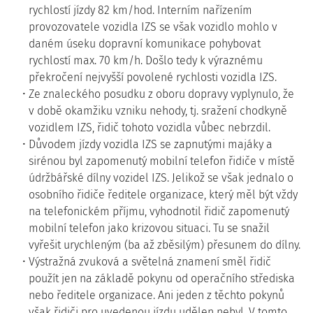
rychlostí jízdy 82 km/hod. Interním nařízením
provozovatele vozidla IZS se však vozidlo mohlo v
daném úseku dopravní komunikace pohybovat
rychlostí max. 70 km/h. Došlo tedy k výraznému
překročení nejvyšší povolené rychlosti vozidla IZS.
Ze znaleckého posudku z oboru dopravy vyplynulo, že
v době okamžiku vzniku nehody, tj. sražení chodkyně
vozidlem IZS, řidič tohoto vozidla vůbec nebrzdil.
Důvodem jízdy vozidla IZS se zapnutými majáky a
sirénou byl zapomenutý mobilní telefon řidiče v místě
údržbářské dílny vozidel IZS. Jelikož se však jednalo o
osobního řidiče ředitele organizace, který měl být vždy
na telefonickém příjmu, vyhodnotil řidič zapomenutý
mobilní telefon jako krizovou situaci. Tu se snažil
vyřešit urychleným (ba až zběsilým) přesunem do dílny.
Výstražná zvuková a světelná znamení směl řidič
použít jen na základě pokynu od operačního střediska
nebo ředitele organizace. Ani jeden z těchto pokynů
však řidiči pro uvedenou jízdu udělen nebyl. V tomto