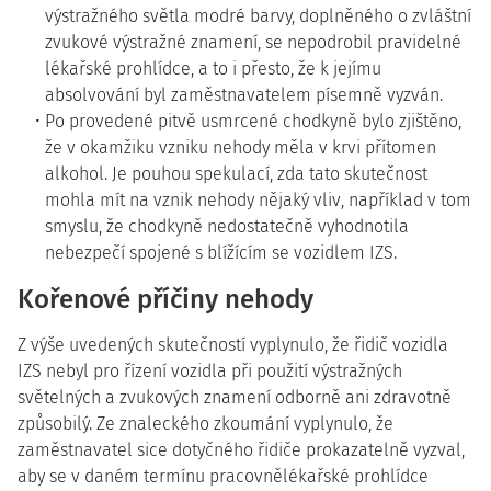
výstražného světla modré barvy, doplněného o zvláštní
zvukové výstražné znamení, se nepodrobil pravidelné
lékařské prohlídce, a to i přesto, že k jejímu
absolvování byl zaměstnavatelem písemně vyzván.
Po provedené pitvě usmrcené chodkyně bylo zjištěno,
že v okamžiku vzniku nehody měla v krvi přítomen
alkohol. Je pouhou spekulací, zda tato skutečnost
mohla mít na vznik nehody nějaký vliv, například v tom
smyslu, že chodkyně nedostatečně vyhodnotila
nebezpečí spojené s blížícím se vozidlem IZS.
Kořenové příčiny nehody
Z výše uvedených skutečností vyplynulo, že řidič vozidla
IZS nebyl pro řízení vozidla při použití výstražných
světelných a zvukových znamení odborně ani zdravotně
způsobilý. Ze znaleckého zkoumání vyplynulo, že
zaměstnavatel sice dotyčného řidiče prokazatelně vyzval,
aby se v daném termínu pracovnělékařské prohlídce