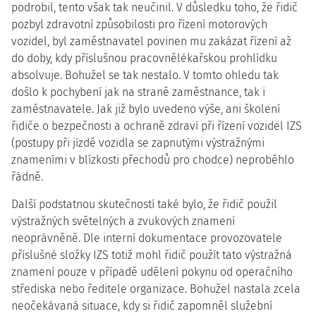
podrobil, tento však tak neučinil. V důsledku toho, že řidič
pozbyl zdravotní způsobilosti pro řízení motorových
vozidel, byl zaměstnavatel povinen mu zakázat řízení až
do doby, kdy příslušnou pracovnělékařskou prohlídku
absolvuje. Bohužel se tak nestalo. V tomto ohledu tak
došlo k pochybení jak na straně zaměstnance, tak i
zaměstnavatele. Jak již bylo uvedeno výše, ani školení
řidiče o bezpečnosti a ochraně zdraví při řízení vozidel IZS
(postupy při jízdě vozidla se zapnutými výstražnými
znameními v blízkosti přechodů pro chodce) neproběhlo
řádně.
Další podstatnou skutečností také bylo, že řidič použil
výstražných světelných a zvukových znamení
neoprávněně. Dle interní dokumentace provozovatele
příslušné složky IZS totiž mohl řidič použít tato výstražná
znamení pouze v případě udělení pokynu od operačního
střediska nebo ředitele organizace. Bohužel nastala zcela
neočekávaná situace, kdy si řidič zapomněl služební