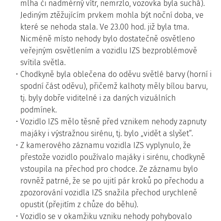
mlha či nadměrný vítr, nemrzlo, vozovka byla suchá).
Jediným ztěžujícím prvkem mohla být noční doba, ve
které se nehoda stala. Ve 23.00 hod. již byla tma.
Nicméně místo nehody bylo dostatečně osvětleno
veřejným osvětlením a vozidlu IZS bezproblémově
svítila světla.
Chodkyně byla oblečena do oděvu světlé barvy (horní i
spodní část oděvu), přičemž kalhoty měly bílou barvu,
tj. byly dobře viditelné i za daných vizuálních
podmínek.
Vozidlo IZS mělo těsně před vznikem nehody zapnuty
majáky i výstražnou sirénu, tj. bylo „vidět a slyšet“.
Z kamerového záznamu vozidla IZS vyplynulo, že
přestože vozidlo používalo majáky i sirénu, chodkyně
vstoupila na přechod pro chodce. Ze záznamu bylo
rovněž patrné, že se po ujití pár kroků po přechodu a
zpozorování vozidla IZS snažila přechod urychleně
opustit (přejitím z chůze do běhu).
Vozidlo se v okamžiku vzniku nehody pohybovalo