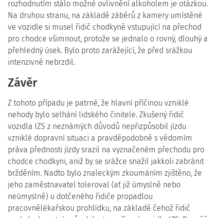
rozhodnutím stálo možné ovlivnění alkoholem je otázkou.
Na druhou stranu, na základě záběrů z kamery umístěné
ve vozidle si musel řidič chodkyně vstupující na přechod
pro chodce všimnout, protože se jednalo o rovný, dlouhý a
přehledný úsek. Bylo proto zarážející, že před srážkou
intenzivně nebrzdil.
Závěr
Z tohoto případu je patrné, že hlavní příčinou vzniklé
nehody bylo selhání lidského činitele. Zkušený řidič
vozidla IZS z neznámých důvodů nepřizpůsobil jízdu
vzniklé dopravní situaci a pravděpodobně s vědomím
práva přednosti jízdy srazil na vyznačeném přechodu pro
chodce chodkyni, aniž by se srážce snažil jakkoli zabránit
bržděním. Nadto bylo znaleckým zkoumáním zjištěno, že
jeho zaměstnavatel toleroval (ať již úmyslně nebo
neúmyslně) u dotčeného řidiče propadlou
pracovnělékařskou prohlídku, na základě čehož řidič