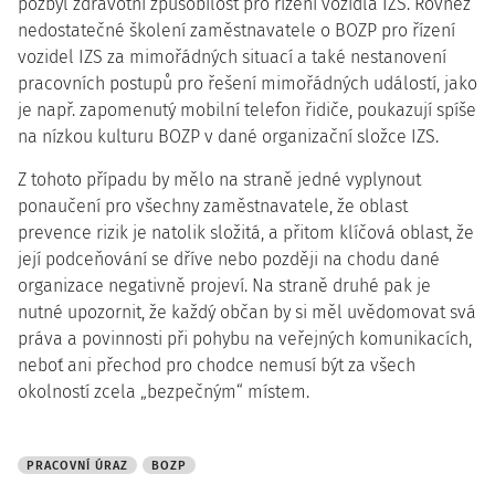
pozbyl zdravotní způsobilost pro řízení vozidla IZS. Rovněž
nedostatečné školení zaměstnavatele o BOZP pro řízení
vozidel IZS za mimořádných situací a také nestanovení
pracovních postupů pro řešení mimořádných událostí, jako
je např. zapomenutý mobilní telefon řidiče, poukazují spíše
na nízkou kulturu BOZP v dané organizační složce IZS.
Z tohoto případu by mělo na straně jedné vyplynout
ponaučení pro všechny zaměstnavatele, že oblast
prevence rizik je natolik složitá, a přitom klíčová oblast, že
její podceňování se dříve nebo později na chodu dané
organizace negativně projeví. Na straně druhé pak je
nutné upozornit, že každý občan by si měl uvědomovat svá
práva a povinnosti při pohybu na veřejných komunikacích,
neboť ani přechod pro chodce nemusí být za všech
okolností zcela „bezpečným“ místem.
PRACOVNÍ ÚRAZ
BOZP