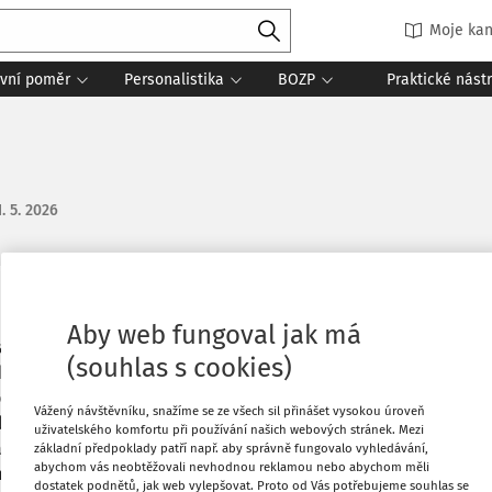
Moje kan
vní poměr
Personalistika
BOZP
Praktické nást
1. 5. 2026
Oblíbené
Aby web fungoval jak má
ány údaje o vratkách z ročního
(souhlas s cookies)
í když nám výrobce SW oznámil chybu a
Stáhnout
 podání, která byla systémem přijata a
Vážený návštěvníku, snažíme se ze všech sil přinášet vysokou úroveň
lze podat opravu. Opravy se nám daří
uživatelského komfortu při používání našich webových stránek. Mezi
Tisknout
il zpět chybové hlášení. Odhalili jsme
základní předpoklady patří např. aby správně fungovalo vyhledávání,
abychom vás neobtěžovali nevhodnou reklamou nebo abychom měli
 mám ve mzdách nějakou chybu, ale
dostatek podnětů, jak web vylepšovat. Proto od Vás potřebujeme souhlas se