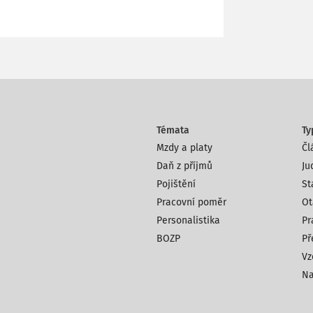
Témata
Ty
Mzdy a platy
Čl
Daň z příjmů
Ju
Pojištění
St
Pracovní poměr
Ot
Personalistika
Pr
BOZP
Př
Vz
Na