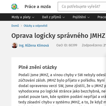
Práce a mzda
Mzdy a platy
Daň z příjmů
Pojištění
Praco
Domů
Otázky a odpovědi
Oprava logicky správného JMHZ
OaO ID
:
60399
Zodpovězeno
:
2
Ing. Růžena Klímová
Plné znění otázky
Podali jsme JMHZ, a vinou chyby v SW nebyly odesl
zúčtování záloh. JMHZ bylo přijato v pořádku. Nyn
dodal opravenou verzi SW, jsme zjistili, že u JMHZ
vyhodocena po logické stránce jako bezchybná, ne
podat pouze tam, kde systém podání nepřijal a vrát
tedy zásadní chybu v systému JMHZ, a to, že když