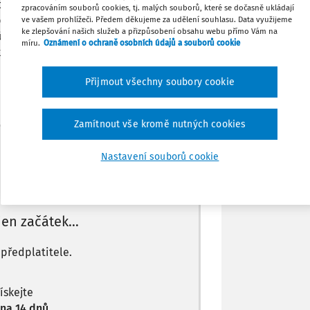
, tak opravné JMHZ nepodám? Přijde mi
zpracováním souborů cookies, tj. malých souborů, které se dočasně ukládají
Sdílet
podnětu nemám šanci podat. To že v
ve vašem prohlížeči. Předem děkujeme za udělení souhlasu. Data využijeme
ke zlepšování našich služeb a přizpůsobení obsahu webu přímo Vám na
zúčtování nepovinný údaj, samozřejmě
míru.
Oznámení o ochraně osobních údajů a souborů cookie
u.
Poznámka
Přijmout všechny soubory cookie
Zamítnout vše kromě nutných cookies
Máte předplatné?
Přihlaste se
Nastavení souborů cookie
 jen začátek…
 předplatitele.
získejte
na 14 dnů.