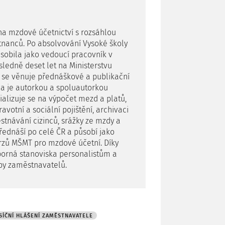
na mzdové účetnictví s rozsáhlou
tnanců. Po absolvování Vysoké školy
sobila jako vedoucí pracovník v
ledně deset let na Ministerstvu
6 se věnuje přednáškové a publikační
 a je autorkou a spoluautorkou
alizuje se na výpočet mezd a platů,
avotní a sociální pojištění, archivaci
stnávání cizinců, srážky ze mzdy a
řednáší po celé ČR a působí jako
rzů MŠMT pro mzdové účetní. Díky
borná stanoviska personalistům a
py zaměstnavatelů.
SÍČNÍ HLÁŠENÍ ZAMĚSTNAVATELE