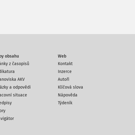
py obsahu
Web
ánky z časopisů
Kontakt
dikatura
Inzerce
anoviska AKV
Autoři
ázky a odpovědi
Klíčová slova
acovní situace
Nápověda
edpisy
Týdeník
ory
vigátor