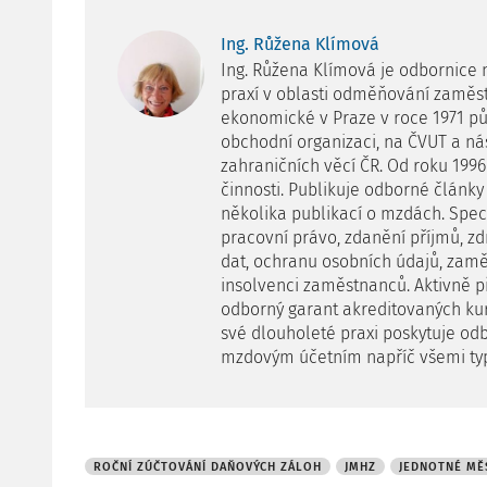
Ing. Růžena Klímová
Ing. Růžena Klímová je odbornice 
praxí v oblasti odměňování zaměs
ekonomické v Praze v roce 1971 pů
obchodní organizaci, na ČVUT a nás
zahraničních věcí ČR. Od roku 199
činnosti. Publikuje odborné články
několika publikací o mzdách. Speci
pracovní právo, zdanění příjmů, zdr
dat, ochranu osobních údajů, zamě
insolvenci zaměstnanců. Aktivně p
odborný garant akreditovaných ku
své dlouholeté praxi poskytuje od
mzdovým účetním napříč všemi ty
ROČNÍ ZÚČTOVÁNÍ DAŇOVÝCH ZÁLOH
JMHZ
JEDNOTNÉ MĚ