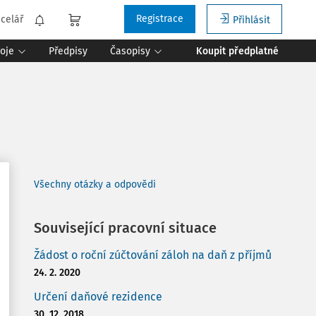
Registrace
celář
Přihlásit
roje
Předpisy
Časopisy
Koupit předplatné
Všechny otázky a odpovědi
Související pracovní situace
Žádost o roční zúčtování záloh na daň z příjmů
24. 2. 2020
Určení daňové rezidence
30. 12. 2018