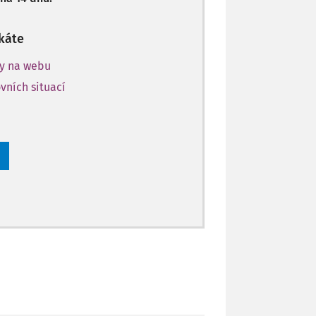
káte
ky na webu
vních situací