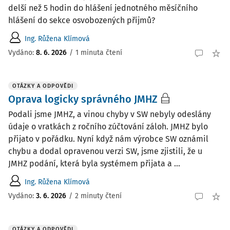
delší než 5 hodin do hlášení jednotného měsíčního
hlášení do sekce osvobozených příjmů?
Ing. Růžena Klímová
Vydáno
:
8. 6. 2026
/
1 minuta čtení
OTÁZKY A ODPOVĚDI
Oprava logicky správného JMHZ
Podali jsme JMHZ, a vinou chyby v SW nebyly odeslány
údaje o vratkách z ročního zúčtování záloh. JMHZ bylo
přijato v pořádku. Nyní když nám výrobce SW oznámil
chybu a dodal opravenou verzi SW, jsme zjistili, že u
JMHZ podání, která byla systémem přijata a ...
Ing. Růžena Klímová
Vydáno
:
3. 6. 2026
/
2 minuty čtení
OTÁZKY A ODPOVĚDI