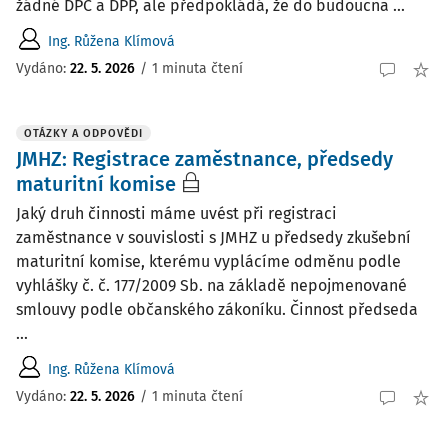
žádné DPČ a DPP, ale předpokládá, že do budoucna ...
Ing. Růžena Klímová
Vydáno
:
22. 5. 2026
/
1 minuta čtení
OTÁZKY A ODPOVĚDI
JMHZ: Registrace zaměstnance, předsedy
maturitní komise
Jaký druh činnosti máme uvést při registraci
zaměstnance v souvislosti s JMHZ u předsedy zkušební
maturitní komise, kterému vyplácíme odměnu podle
vyhlášky č. č. 177/2009 Sb. na základě nepojmenované
smlouvy podle občanského zákoníku. Činnost předseda
...
Ing. Růžena Klímová
Vydáno
:
22. 5. 2026
/
1 minuta čtení