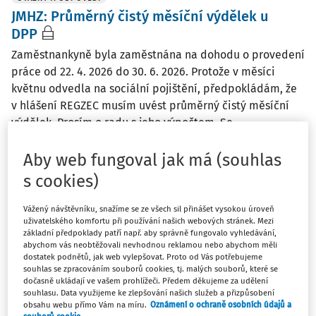
JMHZ: Průměrný čistý měsíční výdělek u
DPP
Zaměstnankyně byla zaměstnána na dohodu o provedení
práce od 22. 4. 2026 do 30. 6. 2026. Protože v měsíci
květnu odvedla na sociální pojištění, předpokládám, že
v hlášení REGZEC musím uvést průměrný čistý měsíční
výdělek. Prosím o radu s jeho výpočtem. Se ...
Ing. Růžena Klímová
Aby web fungoval jak má (souhlas
Vydáno
:
3. 7. 2026
/
3 minuty čtení
s cookies)
Vážený návštěvníku, snažíme se ze všech sil přinášet vysokou úroveň
OTÁZKY A ODPOVĚDI
uživatelského komfortu při používání našich webových stránek. Mezi
JHMZ: propustná chyba 40291
základní předpoklady patří např. aby správně fungovalo vyhledávání,
abychom vás neobtěžovali nevhodnou reklamou nebo abychom měli
v JMHZ za květen 2026 mám propustnou chybu 40291.
dostatek podnětů, jak web vylepšovat. Proto od Vás potřebujeme
Vznikla u zaměstnankyně, která se vrátila z rodičovské
souhlas se zpracováním souborů cookies, tj. malých souborů, které se
dočasně ukládají ve vašem prohlížeči. Předem děkujeme za udělení
dovolená a nastoupila na zkrácený pracovní úvazek. Do
souhlasu. Data využijeme ke zlepšování našich služeb a přizpůsobení
JHMZ jsem slevu na sociálním pojištění uplatnila od 4. 5.
obsahu webu přímo Vám na míru.
Oznámení o ochraně osobních údajů a