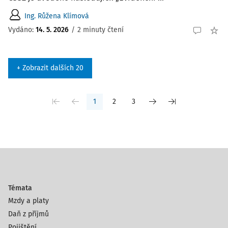
Ing. Růžena Klímová
Vydáno
:
14. 5. 2026
/
2 minuty čtení
+ Zobrazit dalších 20
1
2
3
Témata
Mzdy a platy
Daň z příjmů
Pojištění