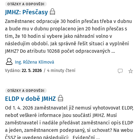
OTÁZKY A ODPOVĚDI
JMHZ: Přesčasy
Zaměstnanec odpracuje 30 hodin přesčas třeba v dubnu
a bude mu v dubnu proplaceno jen 20 hodin přesčas s
tím, že 10 hodin si vybere jako náhradní volno v
následujím období. Jak správně řešit situaci a vyplnění
JMHZ? Do atributu 10268 počet odpracovaných ...
Ing. Růžena Klímová
Vydáno
:
22. 5. 2026
/
4 minuty čtení
OTÁZKY A ODPOVĚDI
ELDP v době JMHZ
Od 1. 4. 2026 zaměstnavatel již nemusí vyhotovovat ELDP,
neboť veškeré informace jsou součástí JMHZ. Musí
zaměstnavatel i nadále předávat zaměstnanci opis ELDP
a jeden, zaměstnancem podepsaný, si uchovat? Na webu
ČSSZ je uvedeno následující: „Evidenční ...