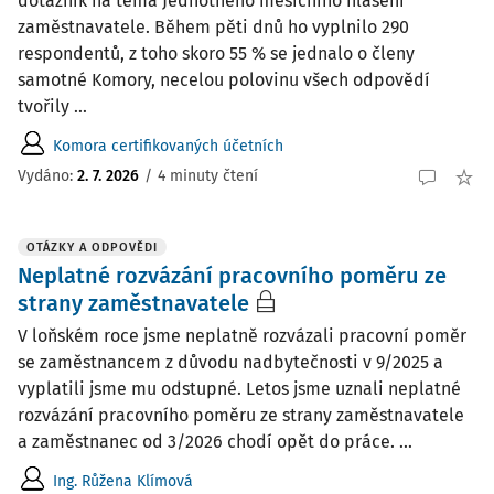
dotazník na téma Jednotného měsíčního hlášení
zaměstnavatele. Během pěti dnů ho vyplnilo 290
respondentů, z toho skoro 55 % se jednalo o členy
samotné Komory, necelou polovinu všech odpovědí
tvořily ...
Komora certifikovaných účetních
Vydáno:
2. 7. 2026
/
4 minuty čtení
OTÁZKY A ODPOVĚDI
Neplatné rozvázání pracovního poměru ze
strany zaměstnavatele
V loňském roce jsme neplatně rozvázali pracovní poměr
se zaměstnancem z důvodu nadbytečnosti v 9/2025 a
vyplatili jsme mu odstupné. Letos jsme uznali neplatné
rozvázání pracovního poměru ze strany zaměstnavatele
a zaměstnanec od 3/2026 chodí opět do práce. ...
Ing. Růžena Klímová