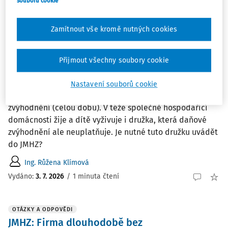
souborů cookie
do 31. 5. ÚSS mi sdělila, že sleva musí ...
Ing. Růžena Klímová
Zamítnout vše kromě nutných cookies
Vydáno
:
3. 7. 2026
/
2 minuty čtení
Přijmout všechny soubory cookie
OTÁZKY A ODPOVĚDI
JMHZ: Vyživující osoba
Nastavení souborů cookie
Zaměstnanec má jedno dítě, na které uplatňuje daňové
zvýhodnění (celou dobu). V téže společně hospodařící
domácnosti žije a dítě vyživuje i družka, která daňové
zvýhodnění ale neuplatňuje. Je nutné tuto družku uvádět
do JMHZ?
Ing. Růžena Klímová
Vydáno
:
3. 7. 2026
/
1 minuta čtení
OTÁZKY A ODPOVĚDI
JMHZ: Firma dlouhodobě bez