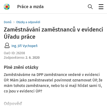
Práce a mzda
Menu
Domů
Otázky a odpovědi
Zaměstnávání zaměstnanců v evidenci
Úřadu práce
Ing. Jiří Vychopeň
OaO ID
:
26208
Zodpovězeno
:
2. 6. 2020
Plné znění otázky
Zaměstnáváme na DPP zaměstnance vedené v evidenci
ÚP. Mám jako zaměstnavatel povinnost oznamovat ÚP, že
mám tohoto zaměstnance, nebo to si mají hlídat sami ti,
co jsou v evidenci ÚP?
Odpověď