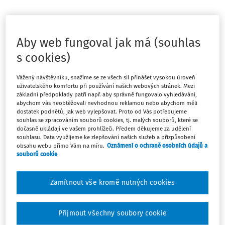
Máte předplatné?
Přihlaste se
Aby web fungoval jak má (souhlas
s cookies)
Vážený návštěvníku, snažíme se ze všech sil přinášet vysokou úroveň
Zatím jste si přečetli jen začátek…
uživatelského komfortu při používání našich webových stránek. Mezi
základní předpoklady patří např. aby správně fungovalo vyhledávání,
abychom vás neobtěžovali nevhodnou reklamou nebo abychom měli
Celý dokument je jen pro předplatitele.
dostatek podnětů, jak web vylepšovat. Proto od Vás potřebujeme
souhlas se zpracováním souborů cookies, tj. malých souborů, které se
dočasně ukládají ve vašem prohlížeči. Předem děkujeme za udělení
souhlasu. Data využijeme ke zlepšování našich služeb a přizpůsobení
Zaregistrujte se a získejte
obsahu webu přímo Vám na míru.
Oznámení o ochraně osobních údajů a
zdarma plný přístup na 14 dnů.
souborů cookie
Díky tomu získáte
Zamítnout vše kromě nutných cookies
Všechny placené články na webu
Přijmout všechny soubory cookie
Ucelený přehled pracovních situací