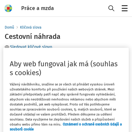
Práce a mzda
Menu
Domů
Klíčová slova
Cestovní náhrada
Sledovat klíčové slovo
Téma
Aby web fungoval jak má (souhlas
s cookies)
Filtr
Vážený návštěvníku, snažíme se ze všech sil přinášet vysokou úroveň
uživatelského komfortu při používání našich webových stránek. Mezi
0
Počet vyhledaných dokumentů:
základní předpoklady patří např. aby správně fungovalo vyhledávání,
abychom vás neobtěžovali nevhodnou reklamou nebo abychom měli
dostatek podnětů, jak web vylepšovat. Proto od Vás potřebujeme
souhlas se zpracováním souborů cookies, tj. malých souborů, které se
dočasně ukládají ve vašem prohlížeči. Předem děkujeme za udělení
Žádné výsledky
souhlasu. Data využijeme ke zlepšování našich služeb a přizpůsobení
obsahu webu přímo Vám na míru.
Oznámení o ochraně osobních údajů a
souborů cookie