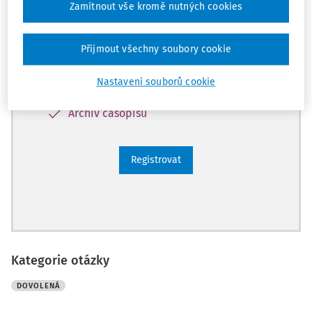
zdarma plný přístup na 14 dnů.
Zamítnout vše kromě nutných cookies
Díky tomu získáte
Přijmout všechny soubory cookie
Všechny placené články na webu
Nastavení souborů cookie
Ucelený přehled pracovních situací
Archiv časopisů
Registrovat
Kategorie otázky
DOVOLENÁ