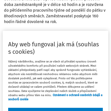
doba zaměstnankyně je v délce 40 hodin a je rozvržena
do pětidenního pracovního týdne od pondělí do pátku v
8hodinových směnách. Zaměstnavatel poskytuje 160
hodin řádné dovolené na rok.
Odpověď
Aby web fungoval jak má (souhlas
s cookies)
Máte předplatné?
Přihlaste se
Vážený návštěvníku, snažíme se ze všech sil přinášet vysokou úroveň
uživatelského komfortu při používání našich webových stránek. Mezi
základní předpoklady patří např. aby správně fungovalo vyhledávání,
abychom vás neobtěžovali nevhodnou reklamou nebo abychom měli
dostatek podnětů, jak web vylepšovat. Proto od Vás potřebujeme
Zatím jste si přečetli jen začátek…
souhlas se zpracováním souborů cookies, tj. malých souborů, které se
dočasně ukládají ve vašem prohlížeči. Předem děkujeme za udělení
souhlasu. Data využijeme ke zlepšování našich služeb a přizpůsobení
Celý dokument je jen pro předplatitele.
obsahu webu přímo Vám na míru.
Oznámení o ochraně osobních údajů a
souborů cookie
Zaregistrujte se a získejte