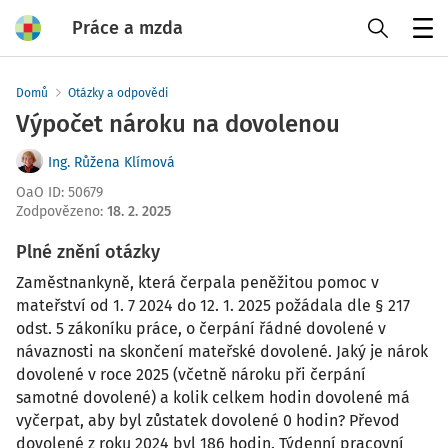
Práce a mzda
Menu
Domů
Otázky a odpovědi
Výpočet nároku na dovolenou
Ing. Růžena Klímová
OaO ID
:
50679
Zodpovězeno
:
18. 2. 2025
Plné znění otázky
Zaměstnankyně, která čerpala peněžitou pomoc v
mateřství od 1. 7 2024 do 12. 1. 2025 požádala dle § 217
odst. 5 zákoníku práce, o čerpání řádné dovolené v
návaznosti na skončení mateřské dovolené. Jaký je nárok
dovolené v roce 2025 (včetně nároku při čerpání
samotné dovolené) a kolik celkem hodin dovolené má
vyčerpat, aby byl zůstatek dovolené 0 hodin? Převod
dovolené z roku 2024 byl 186 hodin. Týdenní pracovní