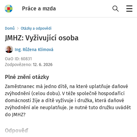
Práce a mzda
Menu
Domů
Otázky a odpovědi
JMHZ: Vyživující osoba
Ing. Růžena Klímová
OaO ID
:
60831
Zodpovězeno
:
12. 6. 2026
Plné znění otázky
Zaměstnanec má jedno dítě, na které uplatňuje daňové
zvýhodnění (celou dobu). V téže společně hospodařící
domácnosti žije a dítě vyživuje i družka, která daňové
zvýhodnění ale neuplatňuje. Je nutné tuto družku uvádět
do JMHZ?
Odpověď