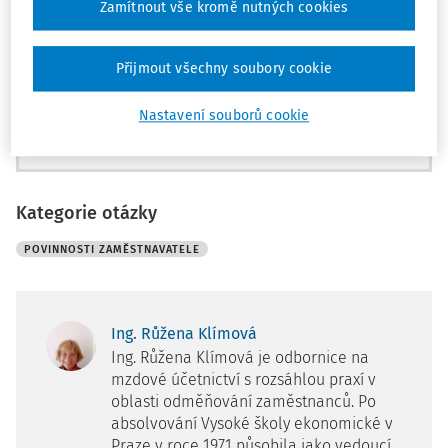
Archiv časopisů
Zamítnout vše kromě nutných cookies
Registrovat
Přijmout všechny soubory cookie
Nastavení souborů cookie
Kategorie otázky
POVINNOSTI ZAMĚSTNAVATELE
Ing. Růžena Klímová
Ing. Růžena Klímová je odbornice na
mzdové účetnictví s rozsáhlou praxí v
oblasti odměňování zaměstnanců. Po
absolvování Vysoké školy ekonomické v
Praze v roce 1971 působila jako vedoucí