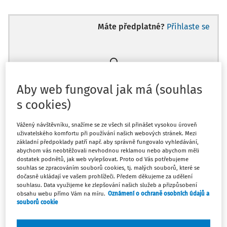
Máte předplatné?
Přihlaste se
Zatím jste si přečetli jen začátek…
Aby web fungoval jak má (souhlas
s cookies)
Celý dokument je jen pro předplatitele.
Vážený návštěvníku, snažíme se ze všech sil přinášet vysokou úroveň
uživatelského komfortu při používání našich webových stránek. Mezi
Zaregistrujte se a získejte
základní předpoklady patří např. aby správně fungovalo vyhledávání,
zdarma plný přístup na 14 dnů.
abychom vás neobtěžovali nevhodnou reklamou nebo abychom měli
dostatek podnětů, jak web vylepšovat. Proto od Vás potřebujeme
souhlas se zpracováním souborů cookies, tj. malých souborů, které se
Díky tomu získáte
dočasně ukládají ve vašem prohlížeči. Předem děkujeme za udělení
souhlasu. Data využijeme ke zlepšování našich služeb a přizpůsobení
obsahu webu přímo Vám na míru.
Oznámení o ochraně osobních údajů a
Všechny placené články na webu
souborů cookie
Ucelený přehled pracovních situací