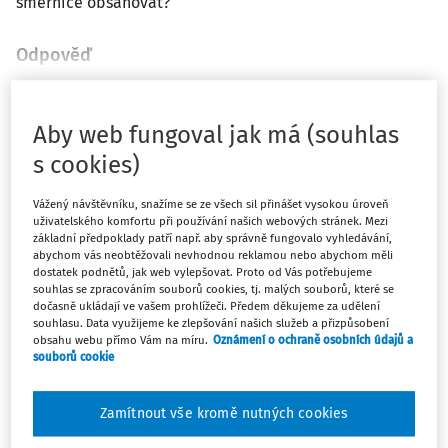
směrnice obsahovat?
Odpověď
Máte předplatné?
Přihlaste se
Aby web fungoval jak má (souhlas
s cookies)
Vážený návštěvníku, snažíme se ze všech sil přinášet vysokou úroveň
uživatelského komfortu při používání našich webových stránek. Mezi
základní předpoklady patří např. aby správně fungovalo vyhledávání,
Zatím jste si přečetli jen začátek…
abychom vás neobtěžovali nevhodnou reklamou nebo abychom měli
dostatek podnětů, jak web vylepšovat. Proto od Vás potřebujeme
Celý dokument je jen pro předplatitele.
souhlas se zpracováním souborů cookies, tj. malých souborů, které se
dočasně ukládají ve vašem prohlížeči. Předem děkujeme za udělení
souhlasu. Data využijeme ke zlepšování našich služeb a přizpůsobení
obsahu webu přímo Vám na míru.
Oznámení o ochraně osobních údajů a
Zaregistrujte se a získejte
souborů cookie
zdarma plný přístup na 14 dnů.
Zamítnout vše kromě nutných cookies
Díky tomu získáte