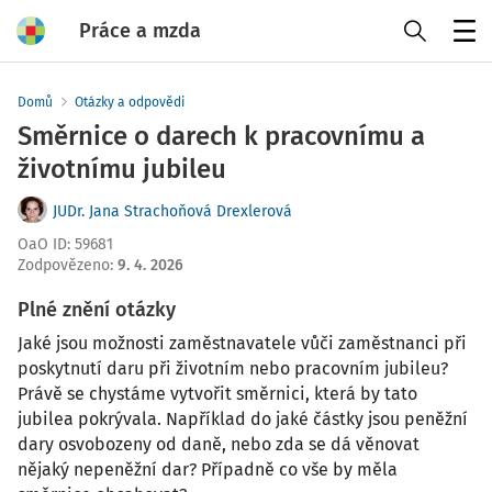
Práce a mzda
Menu
Domů
Otázky a odpovědi
Směrnice o darech k pracovnímu a
životnímu jubileu
JUDr. Jana Strachoňová Drexlerová
OaO ID
:
59681
Zodpovězeno
:
9. 4. 2026
Plné znění otázky
Jaké jsou možnosti zaměstnavatele vůči zaměstnanci při
poskytnutí daru při životním nebo pracovním jubileu?
Právě se chystáme vytvořit směrnici, která by tato
jubilea pokrývala. Například do jaké částky jsou peněžní
dary osvobozeny od daně, nebo zda se dá věnovat
nějaký nepeněžní dar? Případně co vše by měla