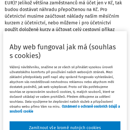
EUR)? Jelikož většina zaměstnanců má účet jen v Kč, tak
budou dostávat náhradu přepočtenou na Kč. Pro
účetnictví musíme zaúčtovat náklady naším měsíčním
kurzem z účetnictví, nebo můžeme i pro účetnictví
použít doložené kurzy a účtovat celý cestovní příkaz
rovnou v Kč (přepočty jednotlivých dokladů kurzem dle
dokladu ze směnárny nebo doklad zaplacený soukromou
Aby web fungoval jak má (souhlas
kartou doložený výpisem doloženým zaměstnancem)?
s cookies)
Zaměstnanci se bude vyplácet vše v Kč (doložené
přepočty u přímých úhrad a stravné a další hrazené
Vážený návštěvníku, snažíme se ze všech sil přinášet vysokou úroveň
např. přímo cizí měnou zaměstnance-nedoložen
uživatelského komfortu při používání našich webových stránek. Mezi
přepočet ze směnárny - přepočtené kurzem ČNB k datu
základní předpoklady patří např. aby správně fungovalo vyhledávání,
abychom vás neobtěžovali nevhodnou reklamou nebo abychom měli
zahájení pracovní cesty). Nákladově bude oboje stejně, v
dostatek podnětů, jak web vylepšovat. Proto od Vás potřebujeme
jednom případě vše na 512, v druhém na 512 a 563 (ev. ve
souhlas se zpracováním souborů cookies, tj. malých souborů, které se
výjimečných pohybech kurzu 663) a větší administrativní
dočasně ukládají ve vašem prohlížeči. Předem děkujeme za udělení
souhlasu. Data využijeme ke zlepšování našich služeb a přizpůsobení
zátěž na účetní (proúčtování v EUR, příp. proúčtování Kč
obsahu webu přímo Vám na míru.
Oznámení o ochraně osobních údajů a
za tuzemský úsek, přeúčtování na korunový závazek vůči
souborů cookie
zaměstnanci, vyrovnání kurzových rozdílů).
Zamítnout vše kromě nutných cookies