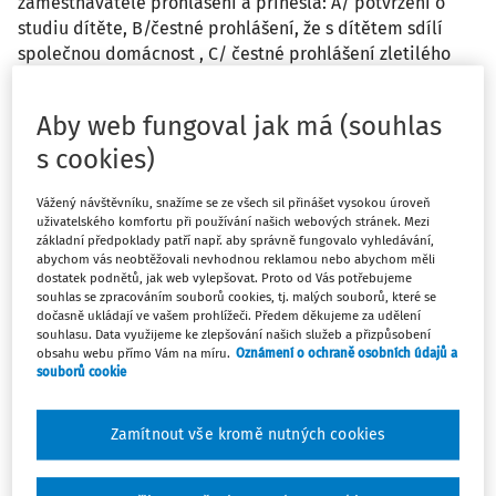
zaměstnavatele prohlášení a přinesla: A/ potvrzení o
studiu dítěte, B/čestné prohlášení, že s dítětem sdílí
společnou domácnost , C/ čestné prohlášení zletilého
dítěte, že s matkou sdílí společnou domácnost. Od
bývalého manžela žádný doklad nepřinese, nepanují
Aby web fungoval jak má (souhlas
dobré vztahy. Jsou tyto tři dokumenty postačující,aby
s cookies)
mzdová účetní ve mzdě uplatnila slevu na dani na toto
vyživované dítě?
Vážený návštěvníku, snažíme se ze všech sil přinášet vysokou úroveň
uživatelského komfortu při používání našich webových stránek. Mezi
Odpověď
základní předpoklady patří např. aby správně fungovalo vyhledávání,
abychom vás neobtěžovali nevhodnou reklamou nebo abychom měli
dostatek podnětů, jak web vylepšovat. Proto od Vás potřebujeme
souhlas se zpracováním souborů cookies, tj. malých souborů, které se
dočasně ukládají ve vašem prohlížeči. Předem děkujeme za udělení
Máte předplatné?
Přihlaste se
souhlasu. Data využijeme ke zlepšování našich služeb a přizpůsobení
obsahu webu přímo Vám na míru.
Oznámení o ochraně osobních údajů a
souborů cookie
Zamítnout vše kromě nutných cookies
Zatím jste si přečetli jen začátek…