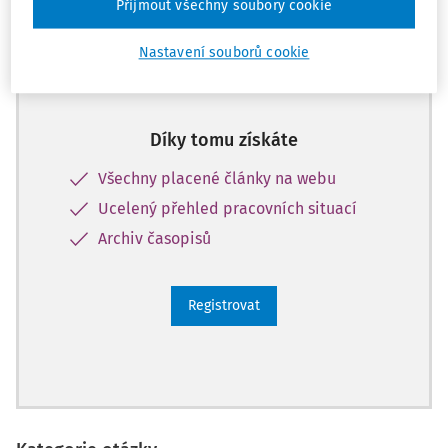
Celý dokument je jen pro předplatitele.
Přijmout všechny soubory cookie
Nastavení souborů cookie
Zaregistrujte se a získejte
zdarma plný přístup na 14 dnů.
Díky tomu získáte
Všechny placené články na webu
Ucelený přehled pracovních situací
Archiv časopisů
Registrovat