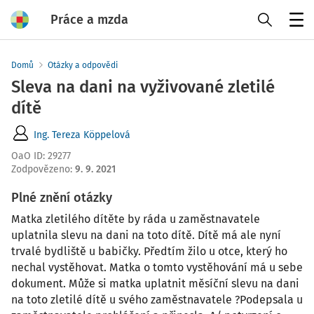
Práce a mzda
Menu
Domů
Otázky a odpovědi
Sleva na dani na vyživované zletilé
dítě
Ing. Tereza Köppelová
OaO ID
:
29277
Zodpovězeno
:
9. 9. 2021
Plné znění otázky
Matka zletilého dítěte by ráda u zaměstnavatele
uplatnila slevu na dani na toto dítě. Dítě má ale nyní
trvalé bydliště u babičky. Předtím žilo u otce, který ho
nechal vystěhovat. Matka o tomto vystěhování má u sebe
dokument. Může si matka uplatnit měsíční slevu na dani
na toto zletilé dítě u svého zaměstnavatele ?Podepsala u