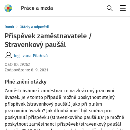
Práce a mzda
Menu
Domů
Otázky a odpovědi
Příspěvek zaměstnavatele /
Stravenkový paušál
Ing. Ivana Pilařová
OaO ID
:
29262
Zodpovězeno
:
8. 9. 2021
Plné znění otázky
Zaměstnáváme i zaměstnance na zkrácený pracovní
úvazek. Je v tomto případě možné poskytnout stejný
příspěvek (stravenkový paušál) jako při plném
pracovním úvazku? Jak dlouhá musí být směna pro
poskytnutí příspěvku (stravenkového paušálu)? Je možné
poskytnout zaměstnanci příspěvek (stravenkový paušál