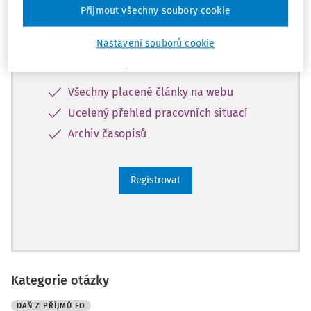
Zaregistrujte se a získejte
Přijmout všechny soubory cookie
zdarma plný přístup na 14 dnů.
Nastavení souborů cookie
Díky tomu získáte
Všechny placené články na webu
Ucelený přehled pracovních situací
Archiv časopisů
Registrovat
Kategorie otázky
DAŇ Z PŘÍJMŮ FO