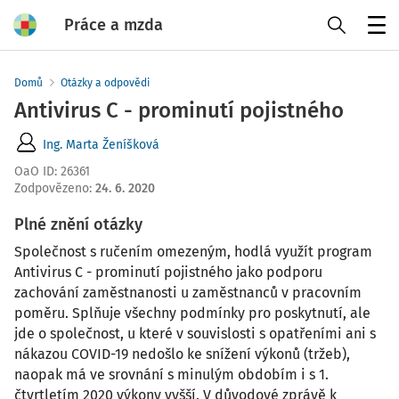
Práce a mzda
Menu
Domů
Otázky a odpovědi
Antivirus C - prominutí pojistného
Ing. Marta Ženíšková
OaO ID
:
26361
Zodpovězeno
:
24. 6. 2020
Plné znění otázky
Společnost s ručením omezeným, hodlá využít program
Antivirus C - prominutí pojistného jako podporu
zachování zaměstnanosti u zaměstnanců v pracovním
poměru. Splňuje všechny podmínky pro poskytnutí, ale
jde o společnost, u které v souvislosti s opatřeními ani s
nákazou COVID-19 nedošlo ke snížení výkonů (tržeb),
naopak má ve srovnání s minulým obdobím i s 1.
čtvrtletím 2020 výkony vyšší. V důvodové zprávě k