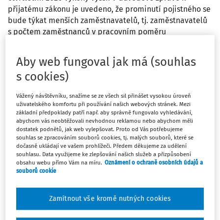
přijatému zákonu je uvedeno, že prominutí pojistného se
bude týkat menších zaměstnavatelů, tj. zaměstnavatelů
s počtem zaměstnanců v pracovním poměru
nepřesahujícím 50 zaměstnanců v pracovním poměru, na
které situace související s výskytem koronaviru dolehla
Aby web fungoval jak má (souhlas
zvláště tíživě a kteří se s hospodářskými následky
s cookies)
vyrovnávají obtížněji. Může uváděná společnost využít
programu Antivirus C, aniž by se vystavila nějakému
Vážený návštěvníku, snažíme se ze všech sil přinášet vysokou úroveň
riziku vracení neodvedeného pojistného a penále při
uživatelského komfortu při používání našich webových stránek. Mezi
následných kontrolách plnění podmínek tohoto
základní předpoklady patří např. aby správně fungovalo vyhledávání,
programu? Společnost nehodlá řešit "morální stránku
abychom vás neobtěžovali nevhodnou reklamou nebo abychom měli
dostatek podnětů, jak web vylepšovat. Proto od Vás potřebujeme
problému". Bude mít snížení podnikového odvodu
souhlas se zpracováním souborů cookies, tj. malých souborů, které se
sociálního pojištění dopad na výpočet superhrubé mzdy
dočasně ukládají ve vašem prohlížeči. Předem děkujeme za udělení
souhlasu. Data využijeme ke zlepšování našich služeb a přizpůsobení
jako základu pro zdanění?
obsahu webu přímo Vám na míru.
Oznámení o ochraně osobních údajů a
souborů cookie
Odpověď
Zamítnout vše kromě nutných cookies
Máte předplatné?
Přihlaste se