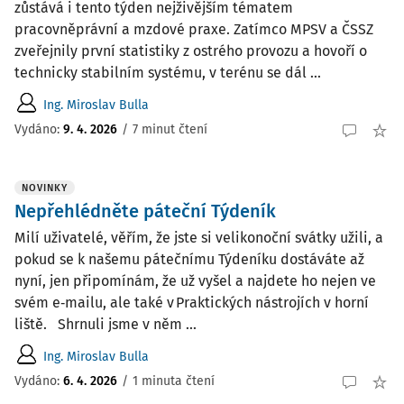
zůstává i tento týden nejživějším tématem
pracovněprávní a mzdové praxe. Zatímco MPSV a ČSSZ
zveřejnily první statistiky z ostrého provozu a hovoří o
technicky stabilním systému, v terénu se dál ...
Ing. Miroslav Bulla
Vydáno:
9. 4. 2026
/
7 minut čtení
NOVINKY
Nepřehlédněte páteční Týdeník
Milí uživatelé, věřím, že jste si velikonoční svátky užili, a
pokud se k našemu pátečnímu Týdeníku dostáváte až
nyní, jen připomínám, že už vyšel a najdete ho nejen ve
svém e‑mailu, ale také v Praktických nástrojích v horní
liště. Shrnuli jsme v něm ...
Ing. Miroslav Bulla
Vydáno:
6. 4. 2026
/
1 minuta čtení