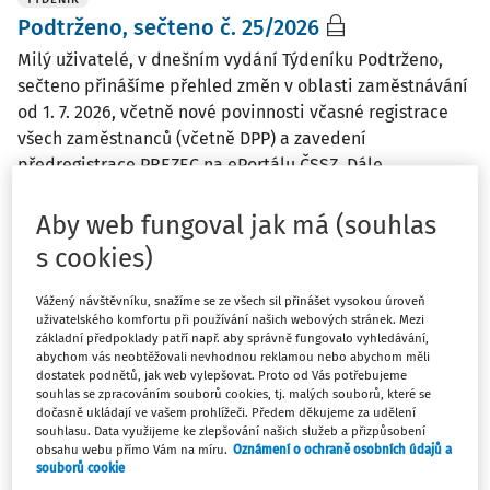
Podtrženo, sečteno č. 25/2026
Milý uživatelé, v dnešním vydání Týdeníku Podtrženo,
sečteno přinášíme přehled změn v oblasti zaměstnávání
od 1. 7. 2026, včetně nové povinnosti včasné registrace
všech zaměstnanců (včetně DPP) a zavedení
předregistrace PREZEC na ePortálu ČSSZ. Dále ...
Ing. Miroslav Bulla
Aby web fungoval jak má (souhlas
Vydáno:
25. 6. 2026
/
7 minut čtení
s cookies)
Vážený návštěvníku, snažíme se ze všech sil přinášet vysokou úroveň
TÝDENÍK
uživatelského komfortu při používání našich webových stránek. Mezi
Podtrženo, sečteno č. 24/2026
základní předpoklady patří např. aby správně fungovalo vyhledávání,
abychom vás neobtěžovali nevhodnou reklamou nebo abychom měli
Milý uživatelé, v dnešním vydání Týdeníku Podtrženo,
dostatek podnětů, jak web vylepšovat. Proto od Vás potřebujeme
sečteno se věnujeme zpřísnění pravidel registrace
souhlas se zpracováním souborů cookies, tj. malých souborů, které se
dočasně ukládají ve vašem prohlížeči. Předem děkujeme za udělení
zaměstnanců od 1. 7. 2026, náběhu a kritice systému
souhlasu. Data využijeme ke zlepšování našich služeb a přizpůsobení
JMHZ a jeho dopadům na reporting, výsledkům kontrol
obsahu webu přímo Vám na míru.
Oznámení o ochraně osobních údajů a
nelegální práce v ČR a také důvodům, proč ...
souborů cookie