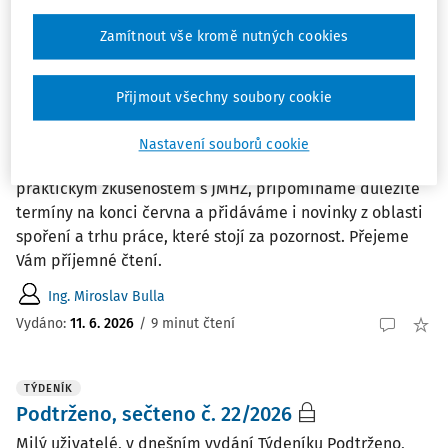
Ing. Miroslav Bulla
Zamítnout vše kromě nutných cookies
Vydáno:
18. 6. 2026
/
7 minut čtení
Přijmout všechny soubory cookie
TÝDENÍK
Podtrženo, sečteno č. 23/2026
Nastavení souborů cookie
Milí uživatelé, v tomto vydání se věnujeme dalším
praktickým zkušenostem s JMHZ, připomínáme důležité
termíny na konci června a přidáváme i novinky z oblasti
spoření a trhu práce, které stojí za pozornost. Přejeme
Vám příjemné čtení.
Ing. Miroslav Bulla
Vydáno:
11. 6. 2026
/
9 minut čtení
TÝDENÍK
Podtrženo, sečteno č. 22/2026
Milý uživatelé, v dnešním vydání Týdeníku Podtrženo,