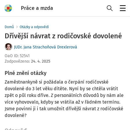
Práce a mzda
Menu
Domů
Otázky a odpovědi
Dřívější návrat z rodičovské dovolené
JUDr. Jana Strachoňová Drexlerová
OaO ID
:
52541
Zodpovězeno
:
24. 4. 2025
Plné znění otázky
Zaměstnankyně si požádala o čerpání rodičovské
dovolené do 3 let věku dítěte. Nyní by se chtěla vrátit
zpět o půl roku dříve. Z personálních důvodů by nám ale
více vyhovovalo, kdyby se vrátila až v řádném termínu.
Jsme povinni ji i tak umožnit dřívější návrat z rodičovské
dovolené?