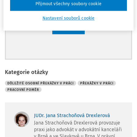
Přijmout všechny soubory cookie
Archiv časopisů
Nastavení souborů cookie
Registrovat
Kategorie otázky
DŮLEŽITÉ OSOBNÍ PŘEKÁŽKY V PRÁCI
PŘEKÁŽKY V PRÁCI
PRACOVNÍ POMĚR
JUDr. Jana Strachoňová Drexlerová
Jana Strachoňová Drexlerová provozuje
praxi jako advokát v advokátní kanceláři
v Brně a ve Slavkově u Brna. V právní