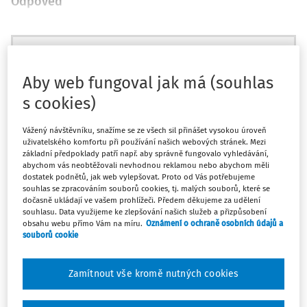
Odpověď
Máte předplatné?
Přihlaste se
Aby web fungoval jak má (souhlas
s cookies)
Zatím jste si přečetli jen začátek…
Vážený návštěvníku, snažíme se ze všech sil přinášet vysokou úroveň
uživatelského komfortu při používání našich webových stránek. Mezi
základní předpoklady patří např. aby správně fungovalo vyhledávání,
Celý dokument je jen pro předplatitele.
abychom vás neobtěžovali nevhodnou reklamou nebo abychom měli
dostatek podnětů, jak web vylepšovat. Proto od Vás potřebujeme
souhlas se zpracováním souborů cookies, tj. malých souborů, které se
Zaregistrujte se a získejte
dočasně ukládají ve vašem prohlížeči. Předem děkujeme za udělení
souhlasu. Data využijeme ke zlepšování našich služeb a přizpůsobení
zdarma plný přístup na 14 dnů.
obsahu webu přímo Vám na míru.
Oznámení o ochraně osobních údajů a
souborů cookie
Díky tomu získáte
Zamítnout vše kromě nutných cookies
Všechny placené články na webu
Ucelený přehled pracovních situací