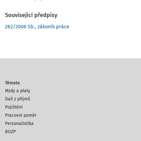
Související předpisy
262/2006 Sb., zákoník práce
Témata
Mzdy a platy
Daň z příjmů
Pojištění
Pracovní poměr
Personalistika
BOZP