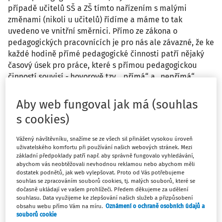
případě učitelů SŠ a ZŠ tímto nařízením s malými
změnami (nikoli u učitelů) řídíme a máme to tak
uvedeno ve vnitřní směrnici. Přímo ze zákona o
pedagogických pracovnících je pro nás ale závazné, že ke
každé hodině přímé pedagogické činnosti patří nějaký
časový úsek pro práce, které s přímou pedagogickou
činností souvisí - hovorově tzv. „přímá“ a „nepřímá“
činnost. Zaměstnáváme jako učitele i zaměstnance v
rámci dohod o pracích konaných mimo pracovní poměr.
Aby web fungoval jak má (souhlas
Jak máme postupovat se stanovením nepřímé činnosti u
s cookies)
dohod? Příklad: učitel v pracovním poměfu má přímou
činnost 10 hodin (t. j. 10 hodin výuky v rozvrhu), jeho
Vážený návštěvníku, snažíme se ze všech sil přinášet vysokou úroveň
týdenní úvazek činí 10/21 × 100, t.j. 47,62 %, tedy 19
uživatelského komfortu při používání našich webových stránek. Mezi
hodin, tedy o 9 hodin víc než přímo učí. Musí se tento
základní předpoklady patří např. aby správně fungovalo vyhledávání,
abychom vás neobtěžovali nevhodnou reklamou nebo abychom měli
výpočet dodržet i u dohodáře a i když učí jen zmíněných
dostatek podnětů, jak web vylepšovat. Proto od Vás potřebujeme
10 hodin týdně, (což je vlastně 10 × 45 minut, tedy 7,5
souhlas se zpracováním souborů cookies, tj. malých souborů, které se
hodiny) vykazovat 19 hodin? Bylo by možné u dohodáře
dočasně ukládají ve vašem prohlížeči. Předem děkujeme za udělení
souhlasu. Data využijeme ke zlepšování našich služeb a přizpůsobení
dopočítávat nepřímou činnost jinak než-li u učitele v
obsahu webu přímo Vám na míru.
Oznámení o ochraně osobních údajů a
pracovním poměru? Navyšuje se tak téměř na
souborů cookie