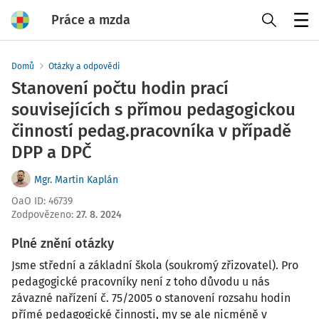
Práce a mzda
Menu
Domů
Otázky a odpovědi
Stanovení počtu hodin prací
souvisejících s přímou pedagogickou
činností pedag.pracovníka v případě
DPP a DPČ
Mgr. Martin Kaplán
OaO ID
:
46739
Zodpovězeno
:
27. 8. 2024
Plné znění otázky
Jsme střední a základní škola (soukromý zřizovatel). Pro
pedagogické pracovníky není z toho důvodu u nás
závazné nařízení č. 75/2005 o stanovení rozsahu hodin
přímé pedagogické činnosti, my se ale nicméně v