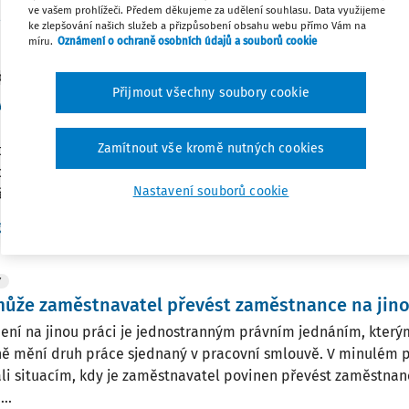
ve vašem prohlížeči. Předem děkujeme za udělení souhlasu. Data využijeme
Vydáno:
1. 2. 2026
/
10 minut čtení
r. Jakub Málek
ke zlepšování našich služeb a přizpůsobení obsahu webu přímo Vám na
míru.
Oznámení o ochraně osobních údajů a souborů cookie
OVÉ ČLÁNKY
Přijmout všechny soubory cookie
 zaměstnavatele ve zdravotním pojištění
inností zdravotní pojišťovny nějakým způsobem vyhovět poda
Zamítnout vše kromě nutných cookies
navatele o prominutí vyměřeného penále? Musí být dodržen
vací základ i u zaměstnance ze zahraničí? Může být zaměstna
Nastavení souborů cookie
ě některé z dohod ...
Vydáno:
9. 12. 2025
/
16 minut čtení
g. Antonín Daněk
Y
ůže zaměstnavatel převést zaměstnance na jino
ení na jinou práci je jednostranným právním jednáním, kter
ě mění druh práce sjednaný v pracovní smlouvě. V minulém p
li situacím, kdy je zaměstnavatel povinen převést zaměstnanc
..