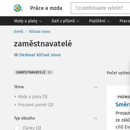
Práce a mzda
Mzdy a platy
Daň z příjmů
Pojištění
Praco
Domů
Klíčová slova
zaměstnavatelé
Sledovat klíčové slovo
ZAMĚSTNAVATELÉ
Počet vyhle
Téma
(1)
Mzdy a platy
PRÉMI
Směrn
(2)
Pracovní poměr
Prosaz
Typ obsahu
ze zák
cílů E
(3)
Články