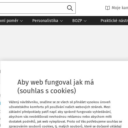
Moje kan
vní poměr
Personalistika
BOZP
Praktické nást
6
daných dokumentů:
Řadit
Aby web fungoval jak má
(souhlas s cookies)
OVÉ ČLÁNKY
ice o transparentním odměňování - co přinese?
Vážený návštěvníku, snažíme se ze všech sil přinášet vysokou úroveň
uživatelského komfortu při používání našich webových stránek. Mezi
ování rovnosti mužů a žen a potírání diskriminačního zacháze
základní předpoklady patří např. aby správně fungovalo vyhledávání,
abychom vás neobtěžovali nevhodnou reklamou nebo abychom měli
ladních pilířů vyspělé demokratické společnosti a současně j
dostatek podnětů, jak web vylepšovat. Proto od Vás potřebujeme souhlas se
vropské unie. Vyjádření zásady rovného zacházení a zákazu disk
zpracováním souborů cookies, tj. malých souborů, které se dočasně ukládají