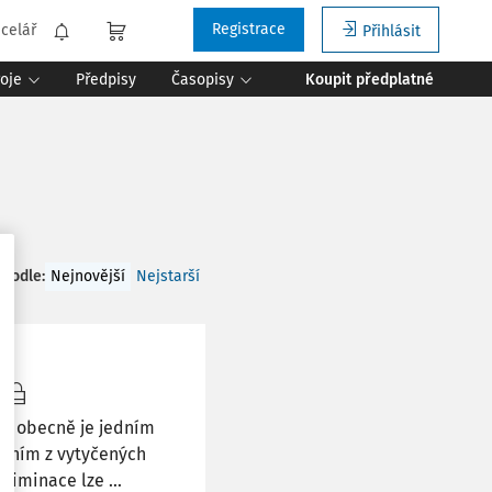
Registrace
celář
Přihlásit
roje
Předpisy
Časopisy
Koupit předplatné
 podle
:
Nejnovější
Nejstarší
ní obecně je jedním
edním z vytyčených
riminace lze ...