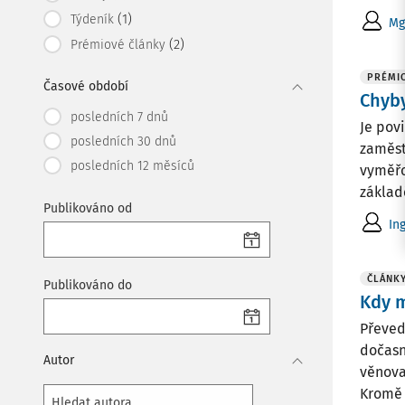
(1)
Týdeník
Mg
(2)
Prémiové články
PRÉMI
Časové období
Chyby
posledních 7 dnů
Je pov
posledních 30 dnů
zaměst
posledních 12 měsíců
vyměřo
základ
Publikováno od
In
ČLÁNK
Publikováno do
Kdy m
Převed
dočasn
Autor
věnova
Kromě .