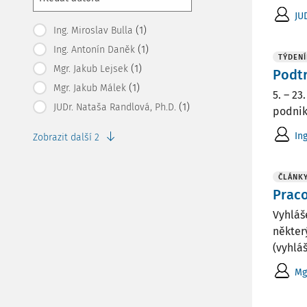
JU
(1)
Ing. Miroslav Bulla
(1)
Ing. Antonín Daněk
TÝDENÍ
(1)
Mgr. Jakub Lejsek
Podtr
(1)
Mgr. Jakub Málek
5. – 2
(1)
JUDr. Nataša Randlová, Ph.D.
podnik
In
Zobrazit další 2
ČLÁNK
Praco
Vyhláš
někter
(vyhlá
Mg