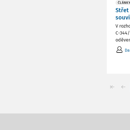
ČLÁNK
Střet
souvi
V rozh
C-344/
oděvem
Da