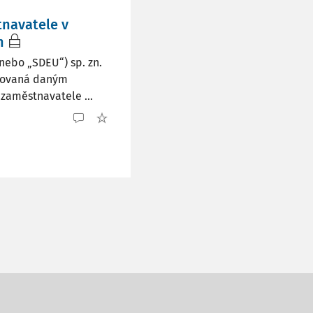
tnavatele v
h
nebo „SDEU“) sp. zn.
dřovaná daným
 zaměstnavatele ...