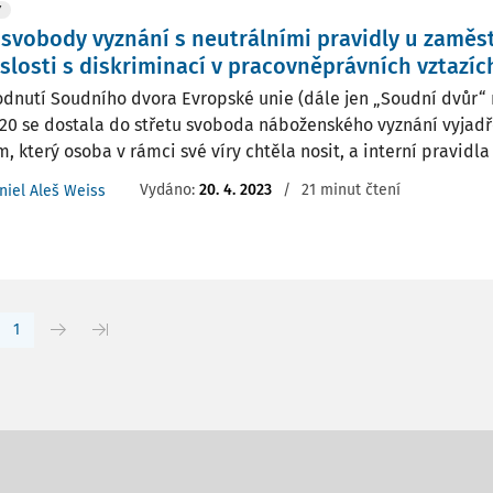
Y
 svobody vyznání s neutrálními pravidly u zaměs
slosti s diskriminací v pracovněprávních vztazíc
odnutí Soudního dvora Evropské unie (dále jen „Soudní dvůr“ 
20 se dostala do střetu svoboda náboženského vyznání vyja
, který osoba v rámci své víry chtěla nosit, a interní pravidla
Vydáno:
20. 4. 2023
/
21 minut čtení
niel Aleš Weiss
1