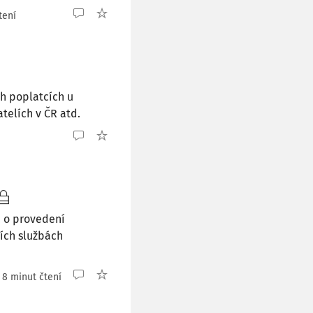
tení
ch poplatcích u
telích v ČR atd.
, o provedení
ních službách
8 minut čtení