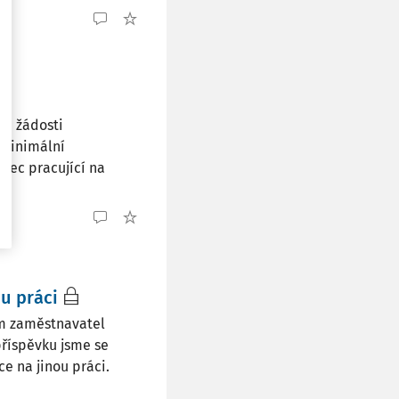
né žádosti
 minimální
nec pracující na
u práci
ým zaměstnavatel
říspěvku jsme se
e na jinou práci.