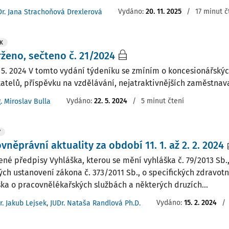
Vydáno:
20. 11. 2025
/
17 minut č
Dr. Jana Strachoňová Drexlerová
K
ženo, sečteno č. 21/2024
3. 5. 2024 V tomto vydání týdeníku se zmíním o koncesionářský
atelů, příspěvku na vzdělávání, nejatraktivnějších zaměstnava
Vydáno:
22. 5. 2024
/
5 minut čtení
g. Miroslav Bulla
Y
vněprávní aktuality za období 11. 1. až 2. 2. 2024
ené předpisy Vyhláška, kterou se mění vyhláška č. 79/2013 Sb.
ých ustanovení zákona č. 373/2011 Sb., o specifických zdravot
ška o pracovnělékařských službách a některých druzích...
Vydáno:
15. 2. 2024
/
r. Jakub Lejsek
,
JUDr. Nataša Randlová Ph.D.