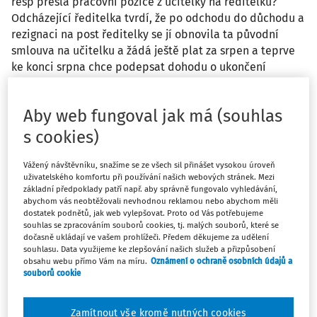
resp přešla pracovní pozice z učitelky na ředitelku?
Odcházející ředitelka tvrdí, že po odchodu do důchodu a
rezignaci na post ředitelky se jí obnovila ta původní
smlouva na učitelku a žádá ještě plat za srpen a teprve
ke konci srpna chce podepsat dohodu o ukončení
původní pracovní smlouvy. Nesouhlasíme s tím, školka
má od srpna už na učitelské pozici novou ředitelku a
Aby web fungoval jak má (souhlas
nemá ani volný úvazek na návrat bývalé ředitelky na
učitelskou pozici. Dle našeho názoru odchodem do
s cookies)
důchodu a rezignací na post ředitelky veškeré pracovní
poměry zanikají.
Vážený návštěvníku, snažíme se ze všech sil přinášet vysokou úroveň
uživatelského komfortu při používání našich webových stránek. Mezi
základní předpoklady patří např. aby správně fungovalo vyhledávání,
Odpověď
abychom vás neobtěžovali nevhodnou reklamou nebo abychom měli
dostatek podnětů, jak web vylepšovat. Proto od Vás potřebujeme
souhlas se zpracováním souborů cookies, tj. malých souborů, které se
dočasně ukládají ve vašem prohlížeči. Předem děkujeme za udělení
souhlasu. Data využijeme ke zlepšování našich služeb a přizpůsobení
Máte předplatné?
Přihlaste se
obsahu webu přímo Vám na míru.
Oznámení o ochraně osobních údajů a
souborů cookie
Zamítnout vše kromě nutných cookies