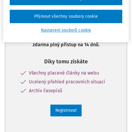
Zatím jste si přečetli jen začátek…
Přijmout všechny soubory cookie
Celý dokument je jen pro předplatitele.
Nastavení souborů cookie
Zaregistrujte se a získejte
zdarma plný přístup na 14 dnů.
Díky tomu získáte
Všechny placené články na webu
Ucelený přehled pracovních situací
Archiv časopisů
Registrovat