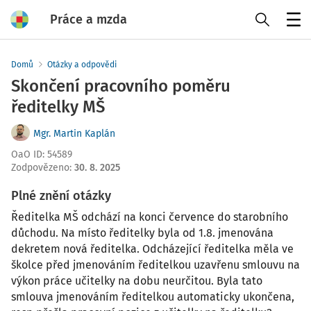
Práce a mzda
Menu
Domů
Otázky a odpovědi
Skončení pracovního poměru
ředitelky MŠ
Mgr. Martin Kaplán
OaO ID
:
54589
Zodpovězeno
:
30. 8. 2025
Plné znění otázky
Ředitelka MŠ odchází na konci července do starobního
důchodu. Na místo ředitelky byla od 1.8. jmenována
dekretem nová ředitelka. Odcházející ředitelka měla ve
školce před jmenováním ředitelkou uzavřenu smlouvu na
výkon práce učitelky na dobu neurčitou. Byla tato
smlouva jmenováním ředitelkou automaticky ukončena,