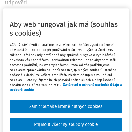
Odpověď
Aby web fungoval jak má (souhlas
Máte předplatné?
Přihlaste se
s cookies)
Vážený návštěvníku, snažíme se ze všech sil přinášet vysokou úroveň
uživatelského komfortu při používání našich webových stránek. Mezi
základní předpoklady patří např. aby správně fungovalo vyhledávání,
Zatím jste si přečetli jen začátek…
abychom vás neobtěžovali nevhodnou reklamou nebo abychom měli
dostatek podnětů, jak web vylepšovat. Proto od Vás potřebujeme
souhlas se zpracováním souborů cookies, tj. malých souborů, které se
Celý dokument je jen pro předplatitele.
dočasně ukládají ve vašem prohlížeči. Předem děkujeme za udělení
souhlasu. Data využijeme ke zlepšování našich služeb a přizpůsobení
obsahu webu přímo Vám na míru.
Oznámení o ochraně osobních údajů a
Zaregistrujte se a získejte
souborů cookie
zdarma plný přístup na 14 dnů.
Zamítnout vše kromě nutných cookies
Díky tomu získáte
Všechny placené články na webu
Přijmout všechny soubory cookie