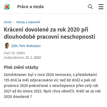
Práce a mzda
Menu
Domů
Otázky a odpovědi
Krácení dovolené za rok 2020 při
dlouhodobé pracovní neschopnosti
JUDr. Petr Bukovjan
OaO ID
:
30604
Zodpovězeno
:
22. 2. 2022
Plné znění otázky
Zaměstnanec byl v roce 2020 nemocen, s přestávkami
135 dnů (a měl odpracováno víc než 60 dnů) a pak od
prosince 2020 pokračoval v neschopence přes celý rok
2021 až do února 2022. Nyní chce ukončit. Krátí se za rok
2020 dovolená ?