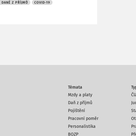
 DANĚ Z PŘÍJMŮ
COVID-19
Témata
Ty
Mzdy a platy
Čl
Daň z příjmů
Ju
Pojištění
St
Pracovní poměr
Ot
Personalistika
Pr
BOZP
Př