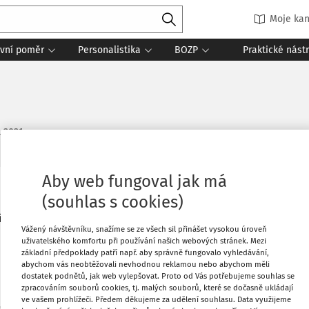
Moje kan
vní poměr
Personalistika
BOZP
Praktické nást
. 2021
Aby web fungoval jak má
Oblíbené
(souhlas s cookies)
ení škol. Je tato dotace osvobozená
Vážený návštěvníku, snažíme se ze všech sil přinášet vysokou úroveň
Stáhnout
uživatelského komfortu při používání našich webových stránek. Mezi
základní předpoklady patří např. aby správně fungovalo vyhledávání,
abychom vás neobtěžovali nevhodnou reklamou nebo abychom měli
dostatek podnětů, jak web vylepšovat. Proto od Vás potřebujeme souhlas se
Tisknout
zpracováním souborů cookies, tj. malých souborů, které se dočasně ukládají
ve vašem prohlížeči. Předem děkujeme za udělení souhlasu. Data využijeme