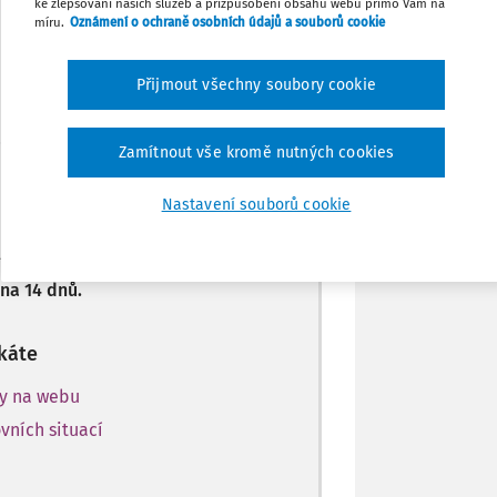
ke zlepšování našich služeb a přizpůsobení obsahu webu přímo Vám na
Sdílet
Máte předplatné?
Přihlaste se
míru.
Oznámení o ochraně osobních údajů a souborů cookie
Poznámka
Přijmout všechny soubory cookie
 jen začátek…
Zamítnout vše kromě nutných cookies
 předplatitele.
Nastavení souborů cookie
získejte
na 14 dnů.
káte
ky na webu
vních situací