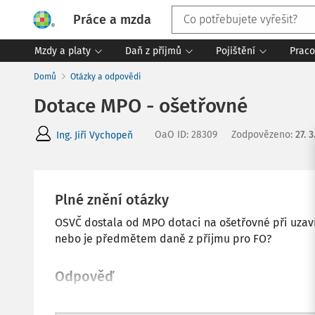
Práce a mzda
Mzdy a platy
Daň z příjmů
Pojištění
Praco
Domů
Otázky a odpovědi
Dotace MPO - ošetřovné
OaO ID
:
28309
Zodpovězeno
:
27. 3
Ing. Jiří Vychopeň
Plné znění otázky
OSVČ dostala od MPO dotaci na ošetřovné při uzavř
nebo je předmětem daně z příjmu pro FO?
Odpověď