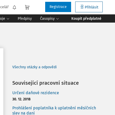
Registrace
celář
Přihlásit
roje
Předpisy
Časopisy
Koupit předplatné
Všechny otázky a odpovědi
Související pracovní situace
Určení daňové rezidence
30. 12. 2018
Prohlášení poplatníka k uplatnění měsíčních
slev na dani