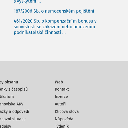
s výskytem ...
187/2006 Sb. o nemocenském pojištění
461/2020 Sb. o kompenzačním bonusu v
souvislosti se zákazem nebo omezením
podnikatelské činnosti ...
py obsahu
Web
ánky z časopisů
Kontakt
dikatura
Inzerce
anoviska AKV
Autoři
ázky a odpovědi
Klíčová slova
acovní situace
Nápověda
edpisy
Týdeník