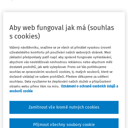
Máte předplatné?
Přihlaste se
Aby web fungoval jak má (souhlas
s cookies)
Vážený návštěvníku, snažíme se ze všech sil přinášet vysokou úroveň
Zatím jste si přečetli jen začátek…
uživatelského komfortu při používání našich webových stránek. Mezi
základní předpoklady patří např. aby správně fungovalo vyhledávání,
abychom vás neobtěžovali nevhodnou reklamou nebo abychom měli
Celý dokument je jen pro předplatitele.
dostatek podnětů, jak web vylepšovat. Proto od Vás potřebujeme
souhlas se zpracováním souborů cookies, tj. malých souborů, které se
dočasně ukládají ve vašem prohlížeči. Předem děkujeme za udělení
Zaregistrujte se a získejte
souhlasu. Data využijeme ke zlepšování našich služeb a přizpůsobení
obsahu webu přímo Vám na míru.
Oznámení o ochraně osobních údajů a
zdarma plný přístup na 14 dnů.
souborů cookie
Díky tomu získáte
Zamítnout vše kromě nutných cookies
Všechny placené články na webu
Ucelený přehled pracovních situací
Přijmout všechny soubory cookie