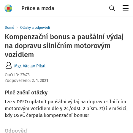
Práce a mzda
Menu
Domů
Otázky a odpovědi
Kompenzační bonus a paušální výdaj
na dopravu silničním motorovým
vozidlem
Mgr. Václav Pikal
OaO ID
:
27473
Zodpovězeno
:
2. 1. 2021
Plné znění otázky
Lze v DPFO uplatnit paušální výdaj na dopravu silničním
motorovým vozidlem dle § 24/odst. 2 písm. zt) i v měsíci,
kdy OSVČ čerpala kompenzační bonus?
Odpověď